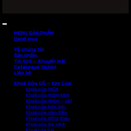
Copyright 2026 ©
PHU KIEN VICKINI
MENU SẢN PHẨM
Danh mục
Về chúng tôi
Sản phẩm
Tin tức – Khuyến mãi
Catalogue Vickini
Liên hệ
Khoá Cửa Gỗ – Kim Loại
Khoá cửa INOX
Khoá cửa nhôm kẽm
Khoả cửa nhôm – sắt
Khoá cửa tròn gạt
Khoá cửa nắm đấm
Khoá cửa đồng thau
Khoá cửa đại sảnh
Khoá cửa lùa