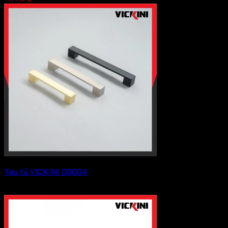
gốc
hiện
là:
tại
14,410 ₫.
là:
10,808 ₫.
Tay tủ VICKINI 09004
Liên hệ