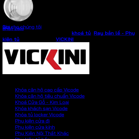
Crom bóng
Gọi cho chúng tôi
Xóa
chat zalo
SKU:
03407.001
Danh mục:
khoá tủ
,
Ray bản lề - Phụ
kiện tủ
Thương hiệu:
VICKINI
PHỤ KIỆN VICKINI
Khóa căn hộ cao cấp Vicode
Khóa căn hộ tiêu chuẩn Vicode
Khoá Cửa Gỗ - Kim Loại
Khóa khách sạn Vicode
Khóa tủ locker Vicode
Phụ kiện cửa đi
Phụ kiện cửa kính
Phụ Kiện Nội Thất Khác