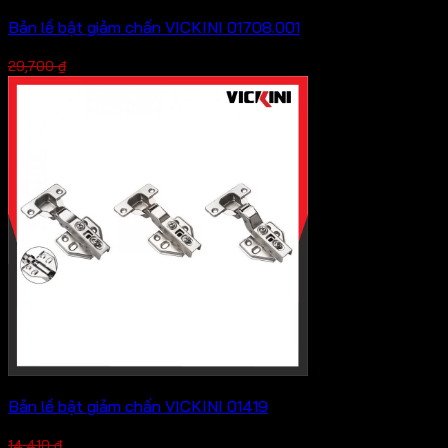
Bản lề bật giảm chấn VICKINI 01708.001
Giá
Giá
22,275
₫
29,700
₫
gốc
hiện
là:
tại
29,700 ₫.
là:
22,275 ₫.
Bản lề bật giảm chấn VICKINI 01419
Giá
Giá
10,808
₫
14,410
₫