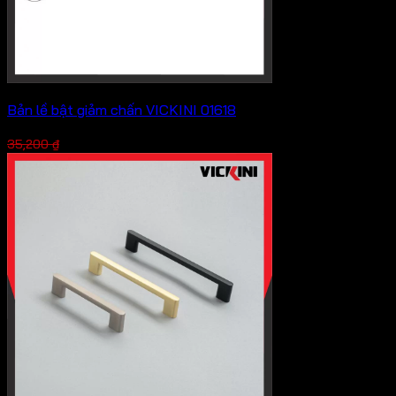
Bản lề bật giảm chấn VICKINI 01618
Giá
Giá
26,400
₫
35,200
₫
gốc
hiện
là:
tại
35,200 ₫.
là:
26,400 ₫.