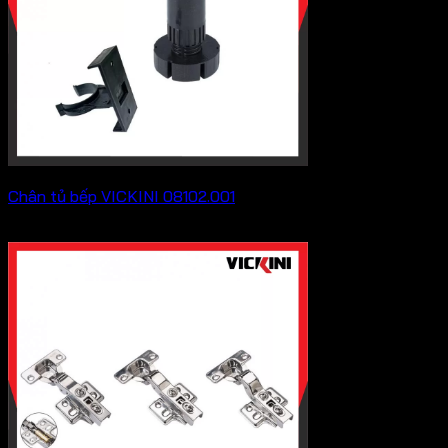
Chân tủ bếp VICKINI 08102.001
5,500
₫