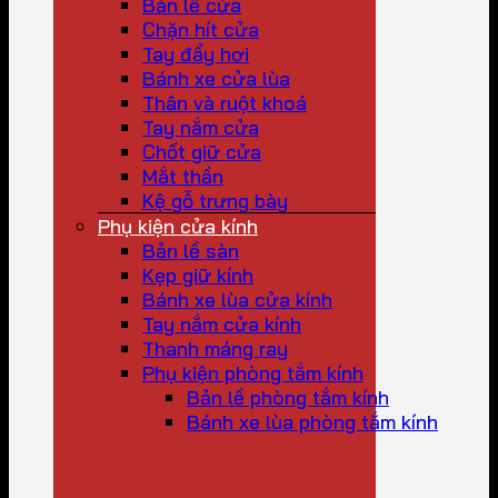
Bản lề cửa
Chặn hít cửa
Tay đẩy hơi
Bánh xe cửa lùa
Thân và ruột khoá
Tay nắm cửa
Chốt giữ cửa
Mắt thần
Kệ gỗ trưng bày
Phụ kiện cửa kính
Bản lề sàn
Kẹp giữ kính
Bánh xe lùa cửa kính
Tay nắm cửa kính
Thanh máng ray
Phụ kiện phòng tắm kính
Bản lề phòng tắm kính
Bánh xe lùa phòng tắm kính