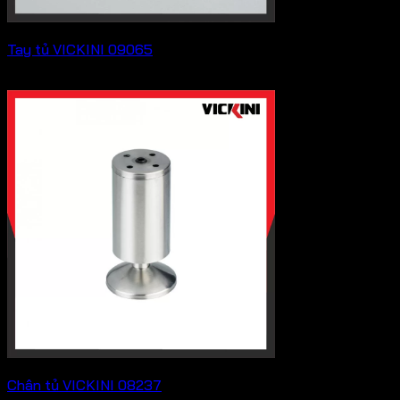
Tay tủ VICKINI 09065
Liên hệ
Chân tủ VICKINI 08237