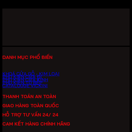
Liên hệ
DANH MỤC PHỔ BIẾN
KHOÁ CỬA GỖ - KIM LOẠI
PHỤ KIỆN CỬA ĐI
PHỤ KIỆN CỬA KÍNH
PHỤ KIỆN TỦ BẾP
CATALOUGE VICKINI
THANH TOÁN AN TOÀN
GIAO HÀNG TOÀN QUỐC
HỖ TRỢ TƯ VẤN 24/ 24
CAM KẾT HÀNG CHÍNH HÃNG