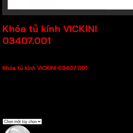
Khóa tủ kính VICKINI
03407.001
40,700
₫
Khóa tủ kính VICKINI 03407.001
Chất liệu: Hợp kim kẽm
Chất liệu tủ: Kính
Độ dày tủ: 5-8mm
Chìa khóa: Chìa thường
Màu sắc