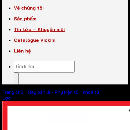
Về chúng tôi
Sản phẩm
Tin tức – Khuyến mãi
Catalogue Vickini
Liên hệ
Tìm
kiếm:
Trang chủ
/
Ray bản lề - Phụ kiện tủ
/
khoá tủ
Lọc