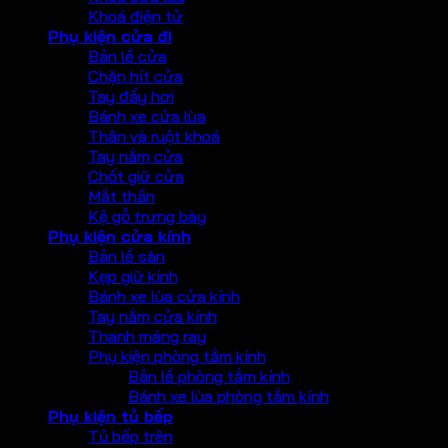
Khoá điện tử
Phụ kiện cửa đi
Bản lề cửa
Chặn hít cửa
Tay đẩy hơi
Bánh xe cửa lùa
Thân và ruột khoá
Tay nắm cửa
Chốt giữ cửa
Mắt thần
Kệ gỗ trưng bày
Phụ kiện cửa kính
Bản lề sàn
Kẹp giữ kính
Bánh xe lùa cửa kính
Tay nắm cửa kính
Thanh máng ray
Phụ kiện phòng tắm kính
Bản lề phòng tắm kính
Bánh xe lùa phòng tắm kính
Phụ kiện tủ bếp
Tủ bếp trên