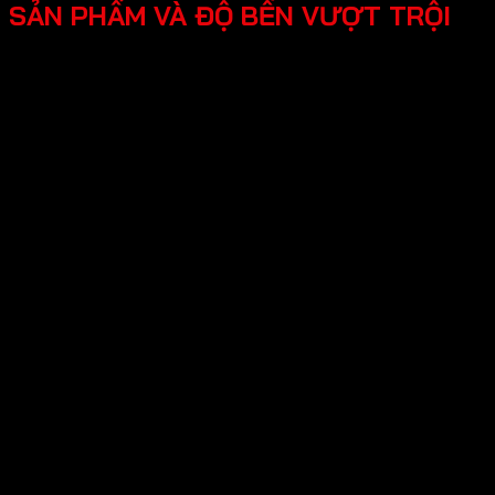
SẢN PHẨM VÀ ĐỘ BỀN VƯỢT TRỘI
Thương hiệu Vickini đa dạng nhiều sản phẩm
sau:
-Phụ kiện cửa gỗ - kim loại
Khóa cửa điện tử
Khóa cửa đại sảnh
Khóa cửa đồng thau
Khóa cửa kẽm
Khóa cửa inox
Khóa cửa nhôm – kẽm
Khóa cửa nhôm – sắc
Khóa cửa nắm đấm
Khóa cửa tròn gạt
Khóa cửa lùa
Thân khóa cửa
Ruột khóa cửa
Tay nắm cửa
Bản lề cửa