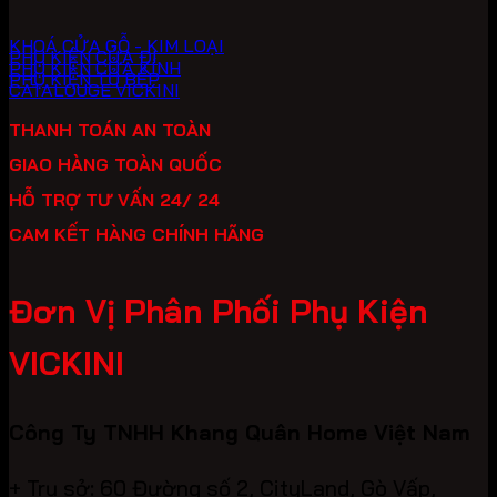
KHOÁ CỬA GỖ - KIM LOẠI
PHỤ KIỆN CỬA ĐI
PHỤ KIỆN CỬA KÍNH
PHỤ KIỆN TỦ BẾP
CATALOUGE VICKINI
THANH TOÁN AN TOÀN
GIAO HÀNG TOÀN QUỐC
HỖ TRỢ TƯ VẤN 24/ 24
CAM KẾT HÀNG CHÍNH HÃNG
Đơn Vị Phân Phối Phụ Kiện
VICKINI
Công Ty TNHH Khang Quân Home Việt Nam
+ Trụ sở: 60 Đường số 2, CityLand, Gò Vấp,