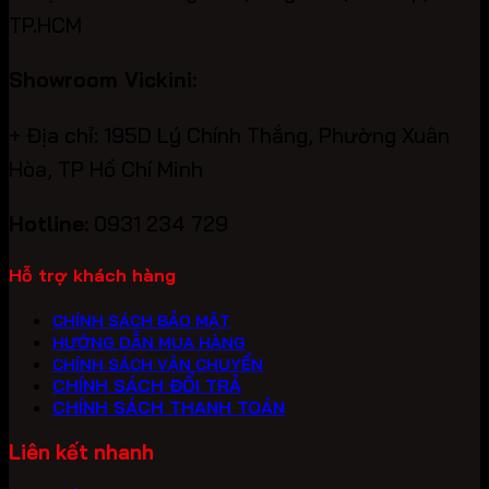
TP.HCM
Showroom Vickini:
+ Địa chỉ: 195D Lý Chính Thắng, Phường Xuân
Hòa, TP Hồ Chí Minh
Hotline:
0931 234 729
Hỗ trợ khách hàng
CHÍNH SÁCH BẢO MẬT
HƯỚNG DẪN MUA HÀNG
CHÍNH SÁCH VẬN CHUYỂN
CHÍNH SÁCH ĐỔI TRẢ
CHÍNH SÁCH THANH TOÁN
Liên kết nhanh