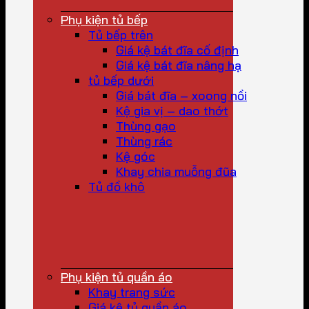
Phụ kiện tủ bếp
Tủ bếp trên
Giá kệ bát đĩa cố định
Giá kệ bát đĩa nâng hạ
tủ bếp dưới
Giá bát đĩa – xoong nồi
Kệ gia vị – dao thớt
Thùng gạo
Thùng rác
Kệ góc
Khay chia muỗng đũa
Tủ đồ khô
Phụ kiện tủ quần áo
Khay trang sức
Giá kệ tủ quần áo