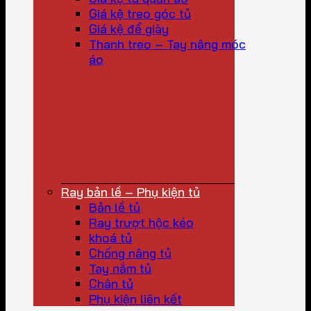
Giá kệ treo góc tủ
Giá kệ để giày
Thanh treo – Tay nâng móc
áo
Ray bản lề – Phụ kiện tủ
Bản lề tủ
Ray trượt hộc kéo
khoá tủ
Chống nâng tủ
Tay nắm tủ
Chân tủ
Phụ kiện liên kết