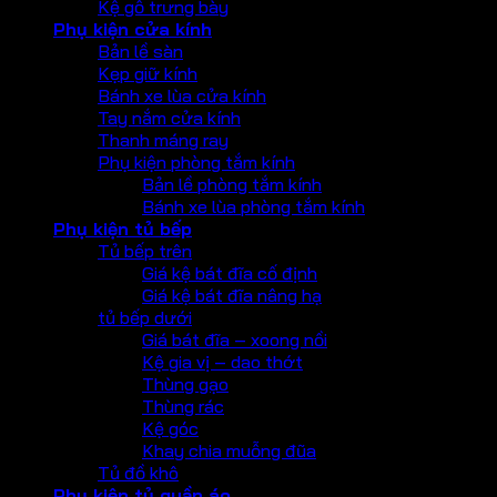
Kệ gỗ trưng bày
Phụ kiện cửa kính
Bản lề sàn
Kẹp giữ kính
Bánh xe lùa cửa kính
Tay nắm cửa kính
Thanh máng ray
Phụ kiện phòng tắm kính
Bản lề phòng tắm kính
Bánh xe lùa phòng tắm kính
Phụ kiện tủ bếp
Tủ bếp trên
Giá kệ bát đĩa cố định
Giá kệ bát đĩa nâng hạ
tủ bếp dưới
Giá bát đĩa – xoong nồi
Kệ gia vị – dao thớt
Thùng gạo
Thùng rác
Kệ góc
Khay chia muỗng đũa
Tủ đồ khô
Phụ kiện tủ quần áo