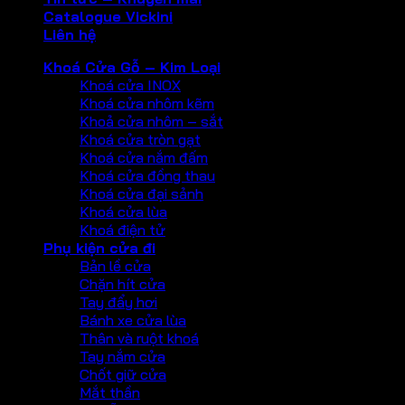
Catalogue Vickini
Liên hệ
Khoá Cửa Gỗ – Kim Loại
Khoá cửa INOX
Khoá cửa nhôm kẽm
Khoả cửa nhôm – sắt
Khoá cửa tròn gạt
Khoá cửa nắm đấm
Khoá cửa đồng thau
Khoá cửa đại sảnh
Khoá cửa lùa
Khoá điện tử
Phụ kiện cửa đi
Bản lề cửa
Chặn hít cửa
Tay đẩy hơi
Bánh xe cửa lùa
Thân và ruột khoá
Tay nắm cửa
Chốt giữ cửa
Mắt thần