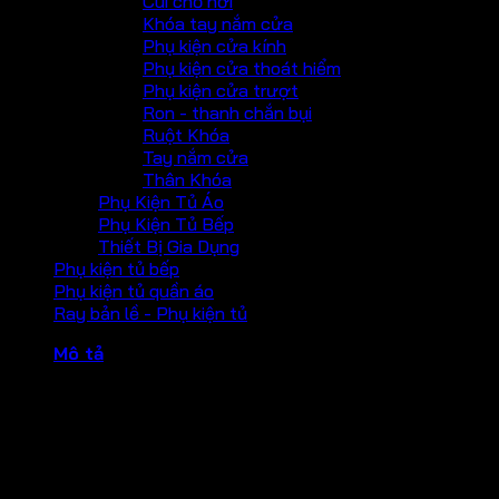
Cùi chỏ hơi
Khóa tay nắm cửa
Phụ kiện cửa kính
Phụ kiện cửa thoát hiểm
Phụ kiện cửa trượt
Ron - thanh chắn bụi
Ruột Khóa
Tay nắm cửa
Thân Khóa
Phụ Kiện Tủ Áo
Phụ Kiện Tủ Bếp
Thiết Bị Gia Dụng
Phụ kiện tủ bếp
Phụ kiện tủ quần áo
Ray bản lề - Phụ kiện tủ
Mô tả
Backset: 60/70mm
Độ dày cửa: 28-45mm
Vật liệu: inox 304