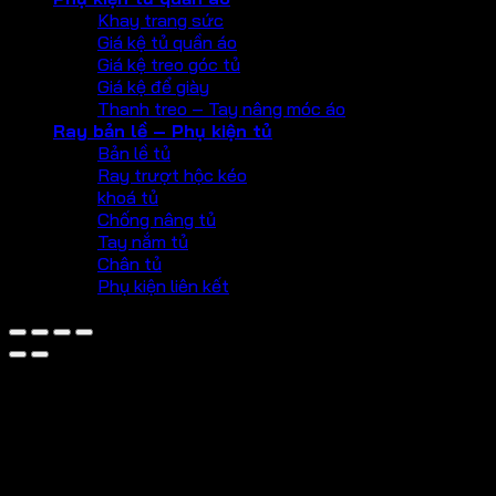
Khay trang sức
Giá kệ tủ quần áo
Giá kệ treo góc tủ
Giá kệ để giày
Thanh treo – Tay nâng móc áo
Ray bản lề – Phụ kiện tủ
Bản lề tủ
Ray trượt hộc kéo
khoá tủ
Chống nâng tủ
Tay nắm tủ
Chân tủ
Phụ kiện liên kết