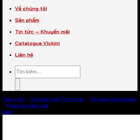
Về chúng tôi
Sản phẩm
Tin tức – Khuyến mãi
Catalogue Vickini
Liên hệ
Tìm
kiếm:
Trang chủ
/
Phụ Kiện Nội Thất Khác
/
Phụ kiện cửa Hafele
/
Khóa tay nắm cửa
Lọc