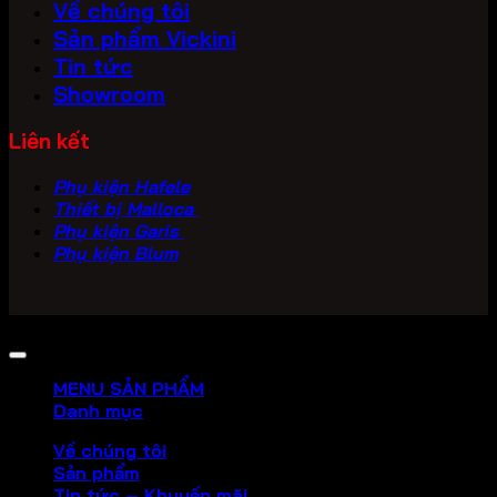
Về chúng tôi
Sản phẩm Vickini
Tin tức
Showroom
Liên kết
Phụ kiện Hafele
Thiết bị Malloca
Phụ kiện Garis
Phụ kiện Blum
Copyright 2026 ©
PHU KIEN VICKINI
MENU SẢN PHẨM
Danh mục
Về chúng tôi
Sản phẩm
Tin tức – Khuyến mãi