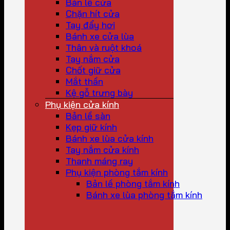
Bản lề cửa
Chặn hít cửa
Tay đẩy hơi
Bánh xe cửa lùa
Thân và ruột khoá
Tay nắm cửa
Chốt giữ cửa
Mắt thần
Kệ gỗ trưng bày
Phụ kiện cửa kính
Bản lề sàn
Kẹp giữ kính
Bánh xe lùa cửa kính
Tay nắm cửa kính
Thanh máng ray
Phụ kiện phòng tắm kính
Bản lề phòng tắm kính
Bánh xe lùa phòng tắm kính