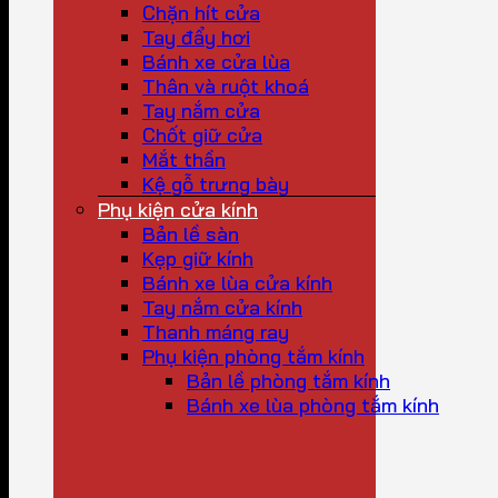
Chặn hít cửa
Tay đẩy hơi
Bánh xe cửa lùa
Thân và ruột khoá
Tay nắm cửa
Chốt giữ cửa
Mắt thần
Kệ gỗ trưng bày
Phụ kiện cửa kính
Bản lề sàn
Kẹp giữ kính
Bánh xe lùa cửa kính
Tay nắm cửa kính
Thanh máng ray
Phụ kiện phòng tắm kính
Bản lề phòng tắm kính
Bánh xe lùa phòng tắm kính