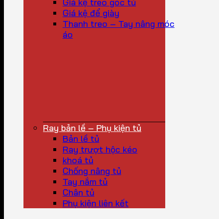
Giá kệ treo góc tủ
Giá kệ để giày
Thanh treo – Tay nâng móc
áo
Ray bản lề – Phụ kiện tủ
Bản lề tủ
Ray trượt hộc kéo
khoá tủ
Chống nâng tủ
Tay nắm tủ
Chân tủ
Phụ kiện liên kết