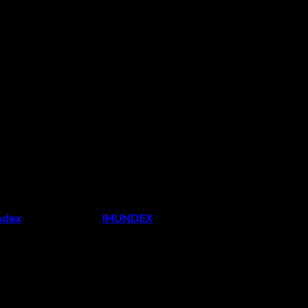
ndex
Thương hiệu:
IMUNDEX