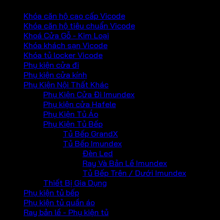
Khóa căn hộ cao cấp Vicode
Khóa căn hộ tiêu chuẩn Vicode
Khoá Cửa Gỗ - Kim Loại
Khóa khách sạn Vicode
Khóa tủ locker Vicode
Phụ kiện cửa đi
Phụ kiện cửa kính
Phụ Kiện Nội Thất Khác
Phụ Kiện Cửa Đi Imundex
Phụ kiện cửa Hafele
Phụ Kiện Tủ Áo
Phụ Kiện Tủ Bếp
Tủ Bếp GrandX
Tủ Bếp Imundex
Đèn Led
Ray Và Bản Lề Imundex
Tủ Bếp Trên / Dưới Imundex
Thiết Bị Gia Dụng
Phụ kiện tủ bếp
Phụ kiện tủ quần áo
Ray bản lề - Phụ kiện tủ