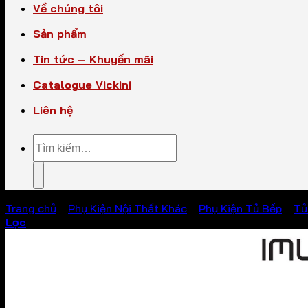
Về chúng tôi
Sản phẩm
Tin tức – Khuyến mãi
Catalogue Vickini
Liên hệ
Tìm
kiếm:
Trang chủ
/
Phụ Kiện Nội Thất Khác
/
Phụ Kiện Tủ Bếp
/
Tủ
Lọc