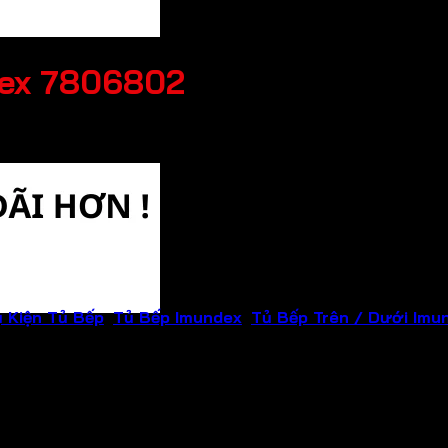
dex 7806802
 Kiện Tủ Bếp
,
Tủ Bếp Imundex
,
Tủ Bếp Trên / Dưới Imu