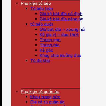
Phụ kiện tủ bếp
Tủ bếp trên
Giá kệ bát đĩa cố định
Giá kệ bát đĩa nâng hạ
tủ bếp dưới
Giá bát đĩa – xoong nồi
Kệ gia vị – dao thớt
Thùng gạo
Thùng rác
Kệ góc
Khay chia muỗng đũa
Tủ đồ khô
Phụ kiện tủ quần áo
Khay trang sức
Giá kệ tủ quần áo