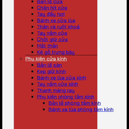
Bản lề cửa
Chặn hít cửa
Tay đẩy hơi
Bánh xe cửa lùa
Thân và ruột khoá
Tay nắm cửa
Chốt giữ cửa
Mắt thần
Kệ gỗ trưng bày
Phụ kiện cửa kính
Bản lề sàn
Kẹp giữ kính
Bánh xe lùa cửa kính
Tay nắm cửa kính
Thanh máng ray
Phụ kiện phòng tắm kính
Bản lề phòng tắm kính
Bánh xe lùa phòng tắm kính