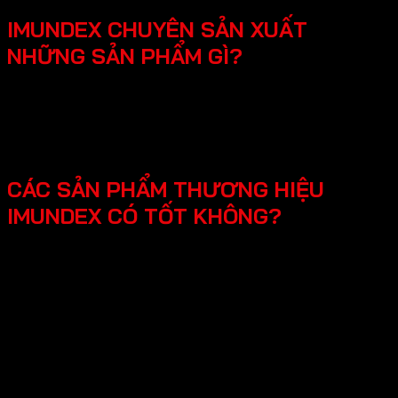
IMUNDEX CHUYÊN SẢN XUẤT
NHỮNG SẢN PHẨM GÌ?
SmartHome - Hệ thống chuông cửa có hình - Khóa
điện tử - Phụ kiện cửa đi - Phụ kiện cửa kính và vách
kính phòng tắm - Phụ kiện cho tủ bếp nội thất - Hệ
thống đèn led cho nội thất -Phụ kiện cabinet xếp gọn
CÁC SẢN PHẨM THƯƠNG HIỆU
IMUNDEX CÓ TỐT KHÔNG?
Các sản phẩm Imundex được đánh giá rất tốt nhờ vào:
Chất lượng theo tiêu chuẩn Đức: Imundex xuất xứ từ
Đức, một quốc gia nổi tiếng về kỹ thuật và chất
lượng sản phẩm.
Vật liệu cao cấp và bền đẹp: Imundex sử dụng vật liệu
chất lượng cao như inox 304, thép không gỉ, hợp kim
nhôm,…
Sản phẩm đa dạng, phong phú từ phụ kiện cửa, phụ