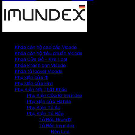
PHỤ KIỆN VICKINI
Khóa căn hộ cao cấp Vicode
Khóa căn hộ tiêu chuẩn Vicode
Khoá Cửa Gỗ - Kim Loại
Khóa khách sạn Vicode
Khóa tủ locker Vicode
Phụ kiện cửa đi
Phụ kiện cửa kính
Phụ Kiện Nội Thất Khác
Phụ Kiện Cửa Đi Imundex
Phụ kiện cửa Hafele
Phụ Kiện Tủ Áo
Phụ Kiện Tủ Bếp
Tủ Bếp GrandX
Tủ Bếp Imundex
Đèn Led