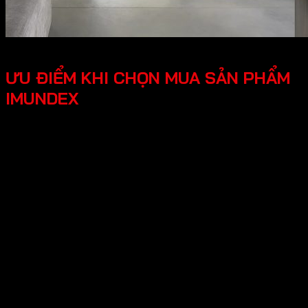
ƯU ĐIỂM KHI CHỌN MUA SẢN PHẨM
IMUNDEX
Tối ưu công năng, tiện lợi người dùng các phụ kiện
Imundex được thiết kế thông minh, tối ưu hóa được
công năng, mang lại trải nghiệm tốt cho người dùng.
Thiết kế hiện đại, đẹp mắt mang lại tính thẩm mỹ cao,
tạo không gian nhà ở sang trọng.
An tâm tuyệt đối chính sách bảo hành rõ ràng, có
nguồn gốc xuất xứ cụ thể, đội ngũ hỗ trợ kỹ thuật
chuyên nghiệp, an tâm cho người dùng.
Hy vọng những thông tin trên giúp ích bạn hiểu rõ về “Giới
thiệu về thương hiệu Imundex? Imundex có tốt không?”.
Cần Hỗ trợ và Tư vấn các sản phẩm của Imundex và đặt
hàng , Quý Khách Vui lòng
Liên hệ Hotline
:0931.234.729
để được báo giá tốt nhất và hỗ trợ nhanh