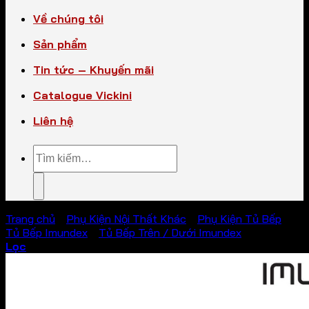
Về chúng tôi
Sản phẩm
Tin tức – Khuyến mãi
Catalogue Vickini
Liên hệ
Tìm
kiếm:
Trang chủ
/
Phụ Kiện Nội Thất Khác
/
Phụ Kiện Tủ Bếp
/
Tủ Bếp Imundex
/
Tủ Bếp Trên / Dưới Imundex
Lọc