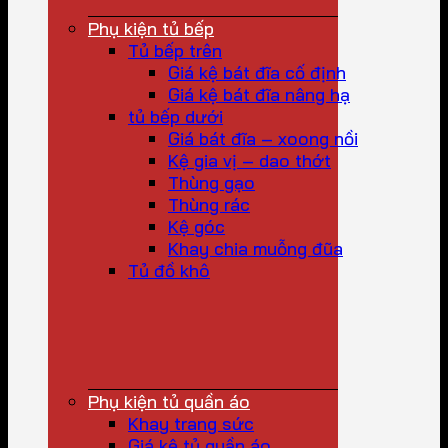
Phụ kiện tủ bếp
Tủ bếp trên
Giá kệ bát đĩa cố định
Giá kệ bát đĩa nâng hạ
tủ bếp dưới
Giá bát đĩa – xoong nồi
Kệ gia vị – dao thớt
Thùng gạo
Thùng rác
Kệ góc
Khay chia muỗng đũa
Tủ đồ khô
Phụ kiện tủ quần áo
Khay trang sức
Giá kệ tủ quần áo