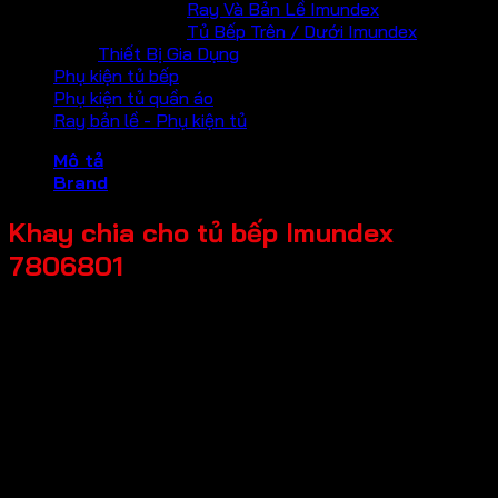
Ray Và Bản Lề Imundex
Tủ Bếp Trên / Dưới Imundex
Thiết Bị Gia Dụng
Phụ kiện tủ bếp
Phụ kiện tủ quần áo
Ray bản lề - Phụ kiện tủ
Mô tả
Brand
Khay chia cho tủ bếp Imundex
7806801
Mã sản phẩm: 7806801
Tên sản phẩm: Khay chia cho tủ bếp
Giá bán: 2,344,000
Đơn vị tính: Bộ
Màu sắc / bề mặt: Màu xám & inox bóng nhẹ
Kích thước tổng thể: (505-533)x474x64mm
Chất liệu chính: Inox 304 & nhựa
Lưu ý: Vui lòng kiểm tra kích thước lọt lòng hộc kéo trước
khi đặt hàng