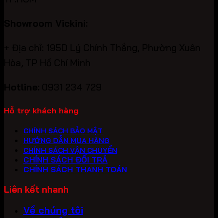
Showroom Vickini:
+ Địa chỉ: 195D Lý Chính Thắng, Phường Xuân
Hòa, TP Hồ Chí Minh
Hotline:
0931 234 729
Hỗ trợ khách hàng
CHÍNH SÁCH BẢO MẬT
HƯỚNG DẪN MUA HÀNG
CHÍNH SÁCH VẬN CHUYỂN
CHÍNH SÁCH ĐỔI TRẢ
CHÍNH SÁCH THANH TOÁN
Liên kết nhanh
Về chúng tôi