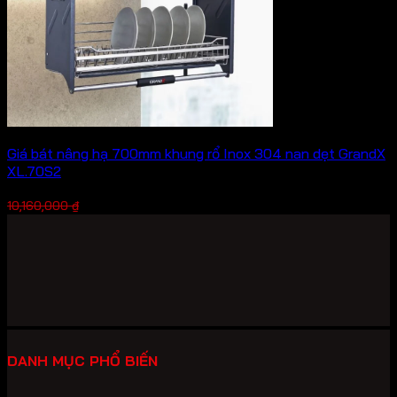
Giá bát nâng hạ 700mm khung rổ Inox 304 nan dẹt GrandX
XL.70S2
Giá
Giá
7,112,000
₫
10,160,000
₫
gốc
hiện
là:
tại
10,160,000 ₫.
là:
7,112,000 ₫.
DANH MỤC PHỔ BIẾN