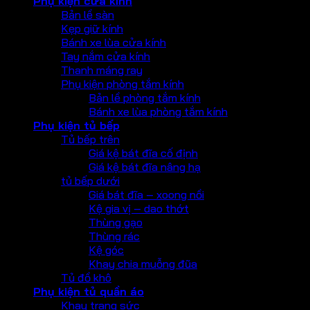
Phụ kiện cửa kính
Bản lề sàn
Kẹp giữ kính
Bánh xe lùa cửa kính
Tay nắm cửa kính
Thanh máng ray
Phụ kiện phòng tắm kính
Bản lề phòng tắm kính
Bánh xe lùa phòng tắm kính
Phụ kiện tủ bếp
Tủ bếp trên
Giá kệ bát đĩa cố định
Giá kệ bát đĩa nâng hạ
tủ bếp dưới
Giá bát đĩa – xoong nồi
Kệ gia vị – dao thớt
Thùng gạo
Thùng rác
Kệ góc
Khay chia muỗng đũa
Tủ đồ khô
Phụ kiện tủ quần áo
Khay trang sức