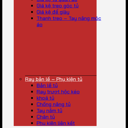
Giá kệ treo góc tủ
Giá kệ để giày
Thanh treo – Tay nâng móc
áo
Ray bản lề – Phụ kiện tủ
Bản lề tủ
Ray trượt hộc kéo
khoá tủ
Chống nâng tủ
Tay nắm tủ
Chân tủ
Phụ kiện liên kết