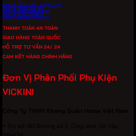
KHOÁ CỬA GỖ - KIM LOẠI
PHỤ KIỆN CỬA ĐI
PHỤ KIỆN CỬA KÍNH
PHỤ KIỆN TỦ BẾP
CATALOUGE VICKINI
THANH TOÁN AN TOÀN
GIAO HÀNG TOÀN QUỐC
HỖ TRỢ TƯ VẤN 24/ 24
CAM KẾT HÀNG CHÍNH HÃNG
Đơn Vị Phân Phối Phụ Kiện
VICKINI
Công Ty TNHH Khang Quân Home Việt Nam
+ Trụ sở: 60 Đường số 2, CityLand, Gò Vấp,
TP.HCM