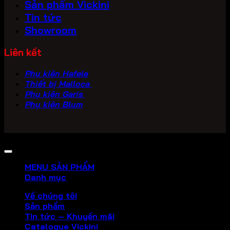
Sản phẩm Vickini
Tin tức
Showroom
Liên kết
Phụ kiện Hafele
Thiết bị Malloca
Phụ kiện Garis
Phụ kiện Blum
Copyright 2026 ©
PHU KIEN VICKINI
MENU SẢN PHẨM
Danh mục
Về chúng tôi
Sản phẩm
Tin tức – Khuyến mãi
Catalogue Vickini