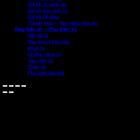
Giá kệ tủ quần áo
Giá kệ treo góc tủ
Giá kệ để giày
Thanh treo – Tay nâng móc áo
Ray bản lề – Phụ kiện tủ
Bản lề tủ
Ray trượt hộc kéo
khoá tủ
Chống nâng tủ
Tay nắm tủ
Chân tủ
Phụ kiện liên kết