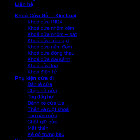
Liên hệ
Khoá Cửa Gỗ – Kim Loại
Khoá cửa INOX
Khoá cửa nhôm kẽm
Khoả cửa nhôm – sắt
Khoá cửa tròn gạt
Khoá cửa nắm đấm
Khoá cửa đồng thau
Khoá cửa đại sảnh
Khoá cửa lùa
Khoá điện tử
Phụ kiện cửa đi
Bản lề cửa
Chặn hít cửa
Tay đẩy hơi
Bánh xe cửa lùa
Thân và ruột khoá
Tay nắm cửa
Chốt giữ cửa
Mắt thần
Kệ gỗ trưng bày