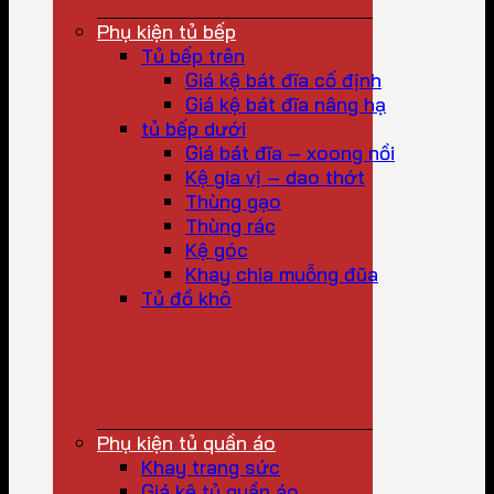
Phụ kiện tủ bếp
Tủ bếp trên
Giá kệ bát đĩa cố định
Giá kệ bát đĩa nâng hạ
tủ bếp dưới
Giá bát đĩa – xoong nồi
Kệ gia vị – dao thớt
Thùng gạo
Thùng rác
Kệ góc
Khay chia muỗng đũa
Tủ đồ khô
Phụ kiện tủ quần áo
Khay trang sức
Giá kệ tủ quần áo