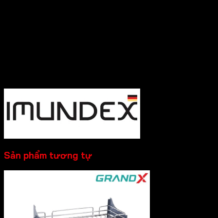
Hy vọng những thông tin trên giúp ích bạn hiểu rõ về “Giới
thiệu về thương hiệu Imundex? Imundex có tốt không?”.
Cần Hỗ trợ và Tư vấn các sản phẩm của Imundex và đặt
hàng , Quý Khách Vui lòng
Liên hệ Hotline
:0931.234.729
để được báo giá tốt nhất và hỗ trợ nhanh
nhất nhé!
----------
Sản phẩm tương tự