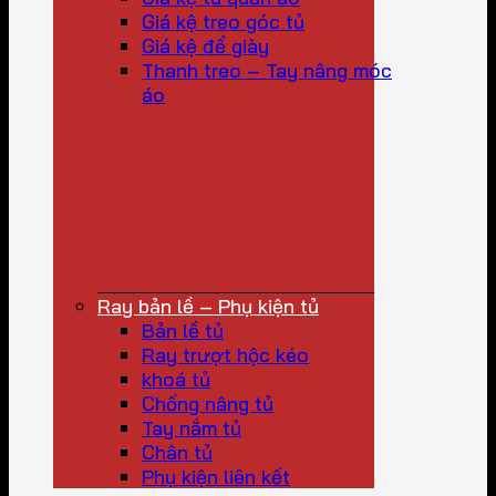
Giá kệ treo góc tủ
Giá kệ để giày
Thanh treo – Tay nâng móc
áo
Ray bản lề – Phụ kiện tủ
Bản lề tủ
Ray trượt hộc kéo
khoá tủ
Chống nâng tủ
Tay nắm tủ
Chân tủ
Phụ kiện liên kết