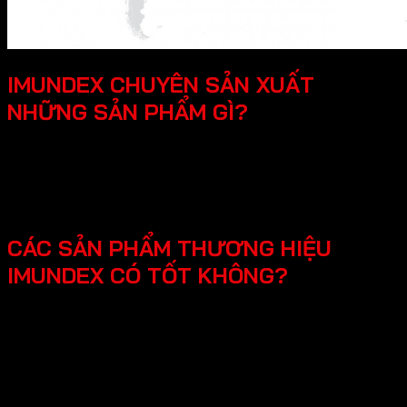
IMUNDEX CHUYÊN SẢN XUẤT
NHỮNG SẢN PHẨM GÌ?
SmartHome - Hệ thống chuông cửa có hình - Khóa
điện tử - Phụ kiện cửa đi - Phụ kiện cửa kính và vách
kính phòng tắm - Phụ kiện cho tủ bếp nội thất - Hệ
thống đèn led cho nội thất -Phụ kiện cabinet xếp gọn
CÁC SẢN PHẨM THƯƠNG HIỆU
IMUNDEX CÓ TỐT KHÔNG?
Các sản phẩm Imundex được đánh giá rất tốt nhờ vào:
Chất lượng theo tiêu chuẩn Đức: Imundex xuất xứ từ
Đức, một quốc gia nổi tiếng về kỹ thuật và chất
lượng sản phẩm.
Vật liệu cao cấp và bền đẹp: Imundex sử dụng vật liệu