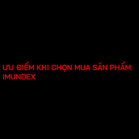
chất lượng cao như inox 304, thép không gỉ, hợp kim
nhôm,…
Sản phẩm đa dạng, phong phú từ phụ kiện cửa, phụ
kiện bếp,…Sử dụng đa dạng đáp ứng mọi nhu cầu của
khách hàng.
Thương hiệu uy tín tại thị trường Việt Nam, chính
sách bảo hành cụ thể, rõ ràng.
ƯU ĐIỂM KHI CHỌN MUA SẢN PHẨM
IMUNDEX
Tối ưu công năng, tiện lợi người dùng các phụ kiện
Imundex được thiết kế thông minh, tối ưu hóa được
công năng, mang lại trải nghiệm tốt cho người dùng.
Thiết kế hiện đại, đẹp mắt mang lại tính thẩm mỹ cao,
tạo không gian nhà ở sang trọng.
An tâm tuyệt đối chính sách bảo hành rõ ràng, có
nguồn gốc xuất xứ cụ thể, đội ngũ hỗ trợ kỹ thuật
chuyên nghiệp, an tâm cho người dùng.