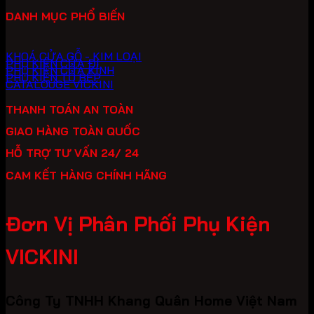
DANH MỤC PHỔ BIẾN
KHOÁ CỬA GỖ - KIM LOẠI
PHỤ KIỆN CỬA ĐI
PHỤ KIỆN CỬA KÍNH
PHỤ KIỆN TỦ BẾP
CATALOUGE VICKINI
THANH TOÁN AN TOÀN
GIAO HÀNG TOÀN QUỐC
HỖ TRỢ TƯ VẤN 24/ 24
CAM KẾT HÀNG CHÍNH HÃNG
Đơn Vị Phân Phối Phụ Kiện
VICKINI
Công Ty TNHH Khang Quân Home Việt Nam