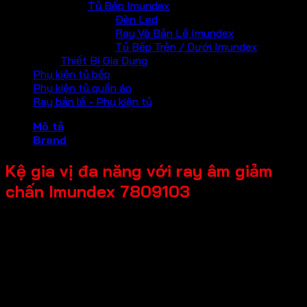
Tủ Bếp Imundex
Đèn Led
Ray Và Bản Lề Imundex
Tủ Bếp Trên / Dưới Imundex
Thiết Bị Gia Dụng
Phụ kiện tủ bếp
Phụ kiện tủ quần áo
Ray bản lề - Phụ kiện tủ
Mô tả
Brand
Kệ gia vị đa năng với ray âm giảm
chấn Imundex 7809103
Mã sản phẩm: 7809103
Tên sản phẩm: Kệ gia vị đa năng với ray âm giảm chấn
Giá bán: 4,028,000
Đơn vị tính: Bộ
Kích thước tổng thể: 387x465x460mm
Chất liệu chính: Inox 304
Tải trọng tối đa: 25kg