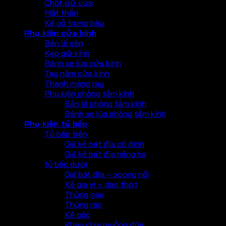
Chốt giữ cửa
Mắt thần
Kệ gỗ trưng bày
Phụ kiện cửa kính
Bản lề sàn
Kẹp giữ kính
Bánh xe lùa cửa kính
Tay nắm cửa kính
Thanh máng ray
Phụ kiện phòng tắm kính
Bản lề phòng tắm kính
Bánh xe lùa phòng tắm kính
Phụ kiện tủ bếp
Tủ bếp trên
Giá kệ bát đĩa cố định
Giá kệ bát đĩa nâng hạ
tủ bếp dưới
Giá bát đĩa – xoong nồi
Kệ gia vị – dao thớt
Thùng gạo
Thùng rác
Kệ góc
Khay chia muỗng đũa