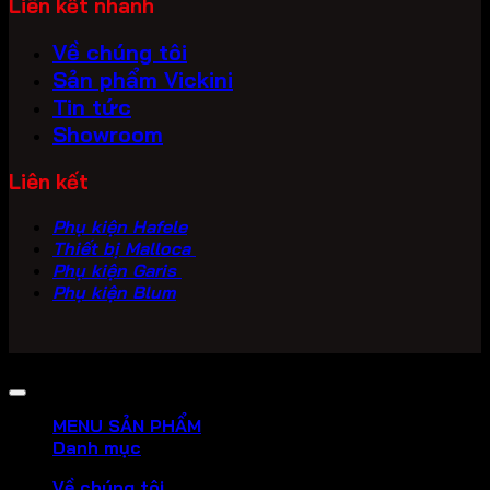
Liên kết nhanh
Về chúng tôi
Sản phẩm Vickini
Tin tức
Showroom
Liên kết
Phụ kiện Hafele
Thiết bị Malloca
Phụ kiện Garis
Phụ kiện Blum
Copyright 2026 ©
PHU KIEN VICKINI
MENU SẢN PHẨM
Danh mục
Về chúng tôi