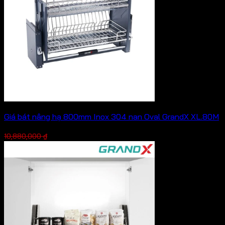
Giá bát nâng hạ 800mm Inox 304 nan Oval GrandX XL.80M
Giá
Giá
7,616,000
₫
10,880,000
₫
gốc
hiện
là:
tại
10,880,000 ₫.
là:
7,616,000 ₫.