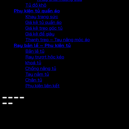
Tủ đồ khô
Phụ kiện tủ quần áo
Khay trang sức
Giá kệ tủ quần áo
Giá kệ treo góc tủ
Giá kệ để giày
Thanh treo – Tay nâng móc áo
Ray bản lề – Phụ kiện tủ
Bản lề tủ
Ray trượt hộc kéo
khoá tủ
Chống nâng tủ
Tay nắm tủ
Chân tủ
Phụ kiện liên kết