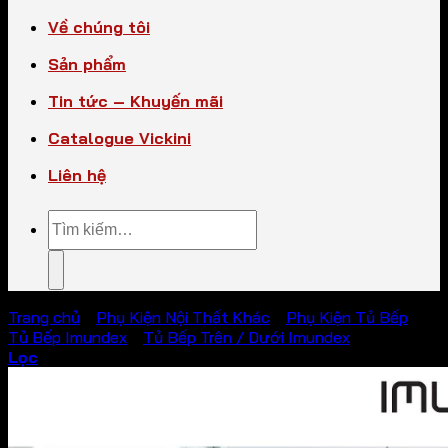
Về chúng tôi
Sản phẩm
Tin tức – Khuyến mãi
Catalogue Vickini
Liên hệ
Tìm
kiếm:
Trang chủ
/
Phụ Kiện Nội Thất Khác
/
Phụ Kiện Tủ Bếp
/
Tủ Bếp Imundex
/
Tủ Bếp Trên / Dưới Imundex
Lọc