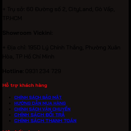
+ Trụ sở: 60 Đường số 2, CityLand, Gò Vấp,
TP.HCM
Showroom Vickini:
+ Địa chỉ: 195D Lý Chính Thắng, Phường Xuân
Hòa, TP Hồ Chí Minh
Hotline:
0931 234 729
Hỗ trợ khách hàng
CHÍNH SÁCH BẢO MẬT
HƯỚNG DẪN MUA HÀNG
CHÍNH SÁCH VẬN CHUYỂN
CHÍNH SÁCH ĐỔI TRẢ
CHÍNH SÁCH THANH TOÁN