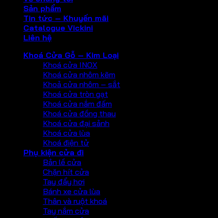
Sản phẩm
Tin tức – Khuyến mãi
Catalogue Vickini
Liên hệ
Khoá Cửa Gỗ – Kim Loại
Khoá cửa INOX
Khoá cửa nhôm kẽm
Khoả cửa nhôm – sắt
Khoá cửa tròn gạt
Khoá cửa nắm đấm
Khoá cửa đồng thau
Khoá cửa đại sảnh
Khoá cửa lùa
Khoá điện tử
Phụ kiện cửa đi
Bản lề cửa
Chặn hít cửa
Tay đẩy hơi
Bánh xe cửa lùa
Thân và ruột khoá
Tay nắm cửa