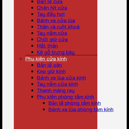
Bản lề cửa
Chặn hít cửa
Tay đẩy hơi
Bánh xe cửa lùa
Thân và ruột khoá
Tay nắm cửa
Chốt giữ cửa
Mắt thần
Kệ gỗ trưng bày
Phụ kiện cửa kính
Bản lề sàn
Kẹp giữ kính
Bánh xe lùa cửa kính
Tay nắm cửa kính
Thanh máng ray
Phụ kiện phòng tắm kính
Bản lề phòng tắm kính
Bánh xe lùa phòng tắm kính