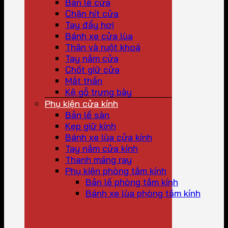
Bản lề cửa
Chặn hít cửa
Tay đẩy hơi
Bánh xe cửa lùa
Thân và ruột khoá
Tay nắm cửa
Chốt giữ cửa
Mắt thần
Kệ gỗ trưng bày
Phụ kiện cửa kính
Bản lề sàn
Kẹp giữ kính
Bánh xe lùa cửa kính
Tay nắm cửa kính
Thanh máng ray
Phụ kiện phòng tắm kính
Bản lề phòng tắm kính
Bánh xe lùa phòng tắm kính