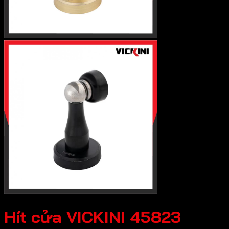
Hít cửa VICKINI 45823