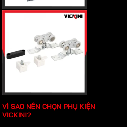
VÌ SAO NÊN CHỌN PHỤ KIỆN
VICKINI?