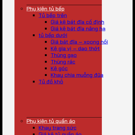
Phụ kiện tủ bếp
Tủ bếp trên
Giá kệ bát đĩa cố định
Giá kệ bát đĩa nâng hạ
tủ bếp dưới
Giá bát đĩa – xoong nồi
Kệ gia vị – dao thớt
Thùng gạo
Thùng rác
Kệ góc
Khay chia muỗng đũa
Tủ đồ khô
Phụ kiện tủ quần áo
Khay trang sức
Giá kệ tủ quần áo