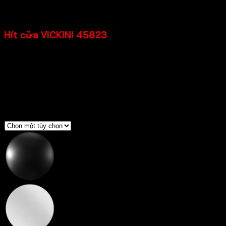
Khoảng
26,400
₫
–
38,500
₫
giá:
Hít cửa VICKINI 45823
từ
26,400 ₫
đến
Chất liệu: Inox SUS 201
38,500 ₫
Loại cửa: Cửa kim loại, Cửa gỗ, Cửa nhựa
Độ dày cửa: =>35mm
Bảo hành: 12 tháng
Màu sắc
Đen mờ