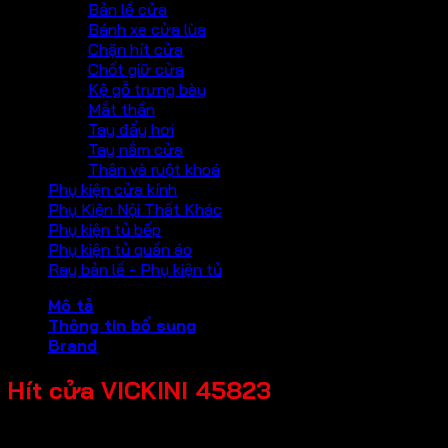
Bản lề cửa
Bánh xe cửa lùa
Chặn hít cửa
Chốt giữ cửa
Kệ gỗ trưng bày
Mắt thần
Tay đẩy hơi
Tay nắm cửa
Thân và ruột khoá
Phụ kiện cửa kính
Phụ Kiện Nội Thất Khác
Phụ kiện tủ bếp
Phụ kiện tủ quần áo
Ray bản lề - Phụ kiện tủ
Mô tả
Thông tin bổ sung
Brand
Hít cửa VICKINI 45823
Chất liệu: Inox SUS 201