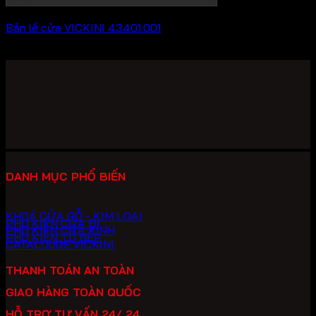
Bản lề cửa VICKINI 43401.001
614,900
₫
DANH MỤC PHỔ BIẾN
KHOÁ CỬA GỖ - KIM LOẠI
PHỤ KIỆN CỬA ĐI
PHỤ KIỆN CỬA KÍNH
PHỤ KIỆN TỦ BẾP
CATALOUGE VICKINI
THANH TOÁN AN TOÀN
GIAO HÀNG TOÀN QUỐC
HỖ TRỢ TƯ VẤN 24/ 24