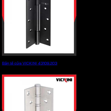
202,400 ₫
Bản lề cửa VICKINI 43109.203
Khoảng
443,300
₫
–
609,400
₫
giá:
từ
443,300 ₫
đến
609,400 ₫