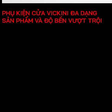
PHỤ KIỆN CỬA VICKINI ĐA DẠNG
SẢN PHẨM VÀ ĐỘ BỀN VƯỢT TRỘI
Thương hiệu Vickini đa dạng nhiều sản phẩm
sau:
-Phụ kiện cửa gỗ - kim loại
Khóa cửa điện tử
Khóa cửa đại sảnh
Khóa cửa đồng thau
Khóa cửa kẽm
Khóa cửa inox
Khóa cửa nhôm – kẽm
Khóa cửa nhôm – sắc
Khóa cửa nắm đấm
Khóa cửa tròn gạt
Khóa cửa lùa
Thân khóa cửa