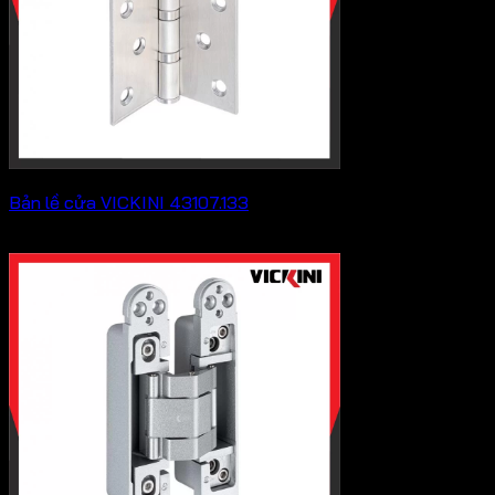
Bản lề cửa VICKINI 43107.133
239,800
₫