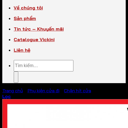
Về chúng tôi
Sản phẩm
Tin tức – Khuyến mãi
Catalogue Vickini
Liên hệ
Tìm
kiếm:
Trang chủ
/
Phụ kiện cửa đi
/
Chặn hít cửa
Lọc