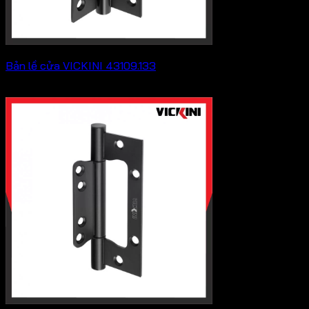
Bản lề cửa VICKINI 43109.133
Khoảng
188,100
₫
–
243,100
₫
giá:
từ
188,100 ₫
đến
243,100 ₫