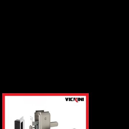
Thanh ray máng
-Phụ kiện tủ
Giá kệ tủ bếp
Giá kệ tủ áo
Tủ gia dụng
Bản lề tủ
Thanh ray trượt
Khóa tủ
Tay nâng tủ
Tay tủ
Chân tủ
Phụ kiện liên kết