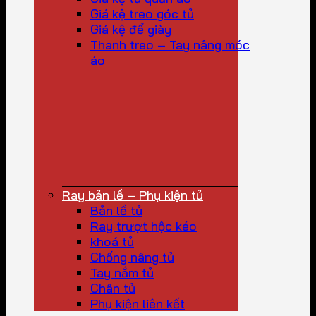
Giá kệ treo góc tủ
Giá kệ để giày
Thanh treo – Tay nâng móc
áo
Ray bản lề – Phụ kiện tủ
Bản lề tủ
Ray trượt hộc kéo
khoá tủ
Chống nâng tủ
Tay nắm tủ
Chân tủ
Phụ kiện liên kết