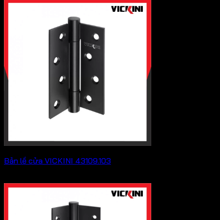
Bản lề cửa VICKINI 43109.103
Khoảng
158,400
₫
–
202,400
₫
giá:
từ
158,400 ₫
đến