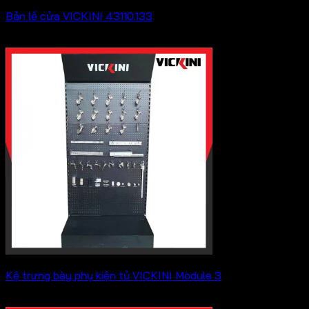
Bản lề cửa VICKINI 43110.133
Khoảng
165,000
₫
–
220,000
₫
giá:
từ
165,000 ₫
đến
220,000 ₫
Kệ trưng bày phụ kiện tủ VICKINI Module 3
Liên hệ