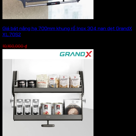
Giá bát nâng hạ 700mm khung rổ Inox 304 nan dẹt GrandX
XL.70S2
Giá
Giá
7,112,000
₫
10,160,000
₫
gốc
hiện
là:
tại
10,160,000 ₫.
là:
7,112,000 ₫.