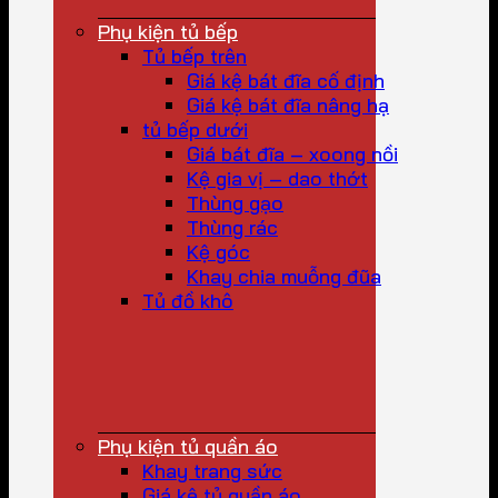
Phụ kiện tủ bếp
Tủ bếp trên
Giá kệ bát đĩa cố định
Giá kệ bát đĩa nâng hạ
tủ bếp dưới
Giá bát đĩa – xoong nồi
Kệ gia vị – dao thớt
Thùng gạo
Thùng rác
Kệ góc
Khay chia muỗng đũa
Tủ đồ khô
Phụ kiện tủ quần áo
Khay trang sức
Giá kệ tủ quần áo