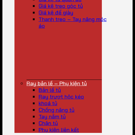
Giá kệ treo góc tủ
Giá kệ để giày
Thanh treo – Tay nâng móc
áo
Ray bản lề – Phụ kiện tủ
Bản lề tủ
Ray trượt hộc kéo
khoá tủ
Chống nâng tủ
Tay nắm tủ
Chân tủ
Phụ kiện liên kết