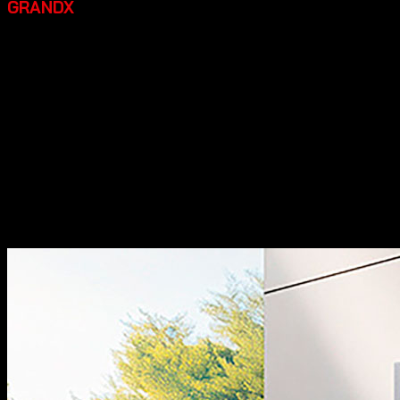
GRANDX
Grandx là một thương hiệu thiết bị bếp cao cấp đáng đầu
tư, một số điểm nổi bật:
Xuất xứ:
Tự hào mang đến các
dòng sản phẩm phụ kiện tủ bếp và phụ kiện nội thất với
thiết kế đậm chất Italia, kết hợp giữa sự thanh lịch truyền
thống và nét hiện đại đầy cảm hứng.
Chất lượng:
Sản
phẩm của chúng tôi đạt độ hoàn thiện cao, sắc nét từng
chi tiết và thể hiện sự đẳng cấp khác biệt.
Đa dạng sản
phẩm:
Dòng thiết bị nhà bếp bao gồm các sản phẩm máy
rửa bát, bếp từ, hút mùi, lò vi sóng… sản xuất theo tiêu
chuẩn công nghệ hàng đầu thế giới.
Thiết kế đẹp:
Các sản
phẩm có thiết kế hiện đại, sang trọng, góp phần tăng tính
thẩm mỹ cho không gian bếp.