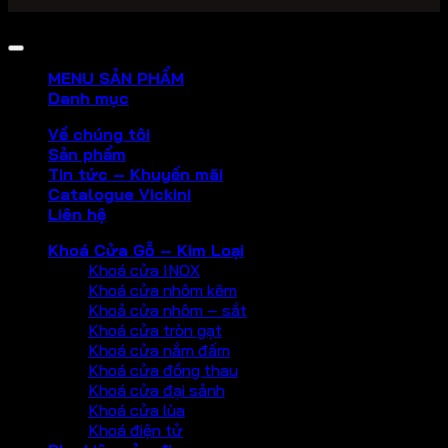
Copyright 2026 ©
PHU KIEN VICKINI
MENU SẢN PHẨM
Danh mục
Về chúng tôi
Sản phẩm
Tin tức – Khuyến mãi
Catalogue Vickini
Liên hệ
Khoá Cửa Gỗ – Kim Loại
Khoá cửa INOX
Khoá cửa nhôm kẽm
Khoả cửa nhôm – sắt
Khoá cửa tròn gạt
Khoá cửa nắm đấm
Khoá cửa đồng thau
Khoá cửa đại sảnh
Khoá cửa lùa
Khoá điện tử