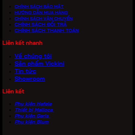
CHÍNH SÁCH BẢO MẬT
HƯỚNG DẪN MUA HÀNG
CHÍNH SÁCH VẬN CHUYỂN
CHÍNH SÁCH ĐỔI TRẢ
CHÍNH SÁCH THANH TOÁN
Liên kết nhanh
Về chúng tôi
Sản phẩm Vickini
Tin tức
Showroom
Liên kết
Phụ kiện Hafele
Thiết bị Malloca
Phụ kiện Garis
Phụ kiện Blum