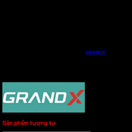
Tư vấn chuyên nghiệp
: Đội ngũ nhân viên am hiểu
sản phẩm sẽ tư vấn tận tình, giúp bạn lựa chọn được
thiết bị phù hợp nhất với nhu cầu và không gian bếp
của gia đình.
Hỗ trợ sau bán hàng chu đáo
: Chúng tôi luôn sẵn
sàng hỗ trợ bạn trong quá trình lắp đặt, sử dụng và
bảo trì sản phẩm.
Đừng bỏ lỡ cơ hội nâng cấp căn bếp của bạn với các phụ
kiện và thiết bị gia dụng thông minh từ
GRANDX
. Liên hệ
ngay
Hotline 0931.234.729
được tư vấn và đặt
hàng sản phẩm với mức giá ưu đãi ngay hôm nay!
----------
Sản phẩm tương tự