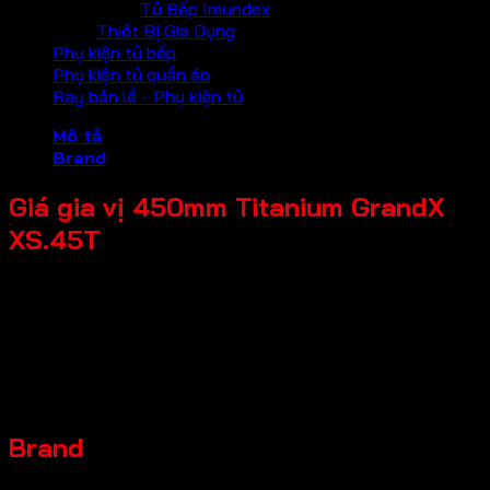
Tủ Bếp Imundex
Thiết Bị Gia Dụng
Phụ kiện tủ bếp
Phụ kiện tủ quần áo
Ray bản lề - Phụ kiện tủ
Mô tả
Brand
Giá gia vị 450mm Titanium GrandX
XS.45T
Tên Sản Phẩm: Giá gia vị
Mã sản phẩm: XS.45T
Thương hiệu: GrandX
Đặc điểm sản phẩm: Chất liệu hợp kim nhôm Titanium
Kích thước sản phẩm: R414*C470*S552mm
Chiều rộng tủ: 450mm
Brand