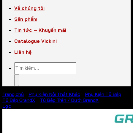
Về chúng tôi
Sản phẩm
Tin tức – Khuyến mãi
Catalogue Vickini
Liên hệ
Tìm
kiếm:
Trang chủ
/
Phụ Kiện Nội Thất Khác
/
Phụ Kiện Tủ Bếp
/
Tủ Bếp GrandX
/
Tủ Bếp Trên / Dưới GrandX
Lọc