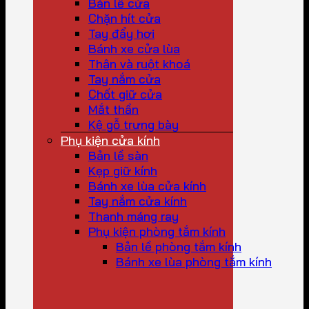
Bản lề cửa
Chặn hít cửa
Tay đẩy hơi
Bánh xe cửa lùa
Thân và ruột khoá
Tay nắm cửa
Chốt giữ cửa
Mắt thần
Kệ gỗ trưng bày
Phụ kiện cửa kính
Bản lề sàn
Kẹp giữ kính
Bánh xe lùa cửa kính
Tay nắm cửa kính
Thanh máng ray
Phụ kiện phòng tắm kính
Bản lề phòng tắm kính
Bánh xe lùa phòng tắm kính