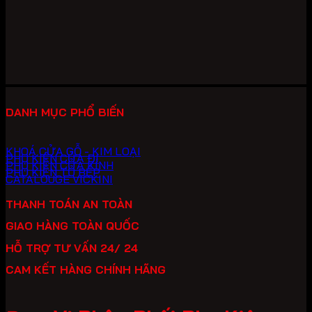
gốc
hiện
là:
tại
8,980,000 ₫.
là:
6,286,000 ₫.
DANH MỤC PHỔ BIẾN
KHOÁ CỬA GỖ - KIM LOẠI
PHỤ KIỆN CỬA ĐI
PHỤ KIỆN CỬA KÍNH
PHỤ KIỆN TỦ BẾP
CATALOUGE VICKINI
THANH TOÁN AN TOÀN
GIAO HÀNG TOÀN QUỐC
HỖ TRỢ TƯ VẤN 24/ 24
CAM KẾT HÀNG CHÍNH HÃNG