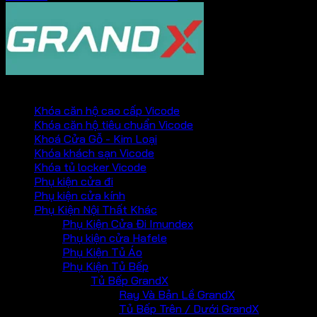
PHỤ KIỆN VICKINI
Khóa căn hộ cao cấp Vicode
Khóa căn hộ tiêu chuẩn Vicode
Khoá Cửa Gỗ - Kim Loại
Khóa khách sạn Vicode
Khóa tủ locker Vicode
Phụ kiện cửa đi
Phụ kiện cửa kính
Phụ Kiện Nội Thất Khác
Phụ Kiện Cửa Đi Imundex
Phụ kiện cửa Hafele
Phụ Kiện Tủ Áo
Phụ Kiện Tủ Bếp
Tủ Bếp GrandX
Ray Và Bản Lề GrandX
Tủ Bếp Trên / Dưới GrandX