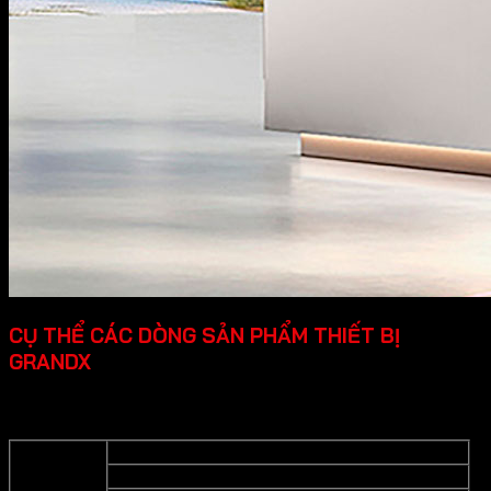
CỤ THỂ CÁC DÒNG SẢN PHẨM THIẾT BỊ
GRANDX
Grandx cung cấp các dòng sản phẩm thiết bị bếp cao cấp
cụ thể như sau:
Bếp từ
Bếp gas