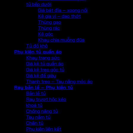
tủ bếp dưới
Giá bát đĩa – xoong nồi
Kệ gia vị – dao thớt
Thùng gạo
Thùng rác
Kệ góc
Khay chia muỗng đũa
Tủ đồ khô
Phụ kiện tủ quần áo
Khay trang sức
Giá kệ tủ quần áo
Giá kệ treo góc tủ
Giá kệ để giày
Thanh treo – Tay nâng móc áo
Ray bản lề – Phụ kiện tủ
Bản lề tủ
Ray trượt hộc kéo
khoá tủ
Chống nâng tủ
Tay nắm tủ
Chân tủ
Phụ kiện liên kết