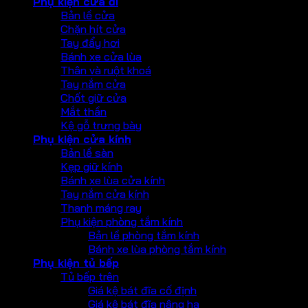
Phụ kiện cửa đi
Bản lề cửa
Chặn hít cửa
Tay đẩy hơi
Bánh xe cửa lùa
Thân và ruột khoá
Tay nắm cửa
Chốt giữ cửa
Mắt thần
Kệ gỗ trưng bày
Phụ kiện cửa kính
Bản lề sàn
Kẹp giữ kính
Bánh xe lùa cửa kính
Tay nắm cửa kính
Thanh máng ray
Phụ kiện phòng tắm kính
Bản lề phòng tắm kính
Bánh xe lùa phòng tắm kính
Phụ kiện tủ bếp
Tủ bếp trên
Giá kệ bát đĩa cố định
Giá kệ bát đĩa nâng hạ