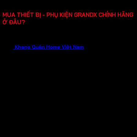
lắp đặt, dễ sửa chữa khi cần.
MUA THIẾT BỊ - PHỤ KIỆN GRANDX CHÍNH HÃNG
Ở ĐÂU?
Bạn đang cần tìm mua thiết bị gia dụng GRANDX chính
hãng, chất lượng đảm bảo và dịch vụ tận tâm?Hãy liên hệ
ngay
Khang Quân Home Việt Nam
.
Chúng tôi tự hào là
Đại Lý Chính Hãng của GRANDX , hứa hẹn mang đến cho
bạn:
Sản phẩm chính hãng 100%
: Mua sắm tại đại lý
chính hãng, bạn hoàn toàn yên tâm về nguồn gốc và
chất lượng của từng sản phẩm GRANDX. Nói không
với hàng giả, hàng nhái, hàng kém chất lượng!
Bảo hành chính hãng
: Tận hưởng chính sách bảo
hành uy tín từ nhà sản xuất, đảm bảo quyền lợi tối đa
cho khách hàng trong suốt quá trình sử dụng.
Giá cả tốt nhất
: Chúng tôi cam kết mang đến mức
giá tốt nhất cùng nhiều chương trình khuyến mãi hấp
dẫn dành riêng cho khách hàng mua tại đại lý chính
hãng.