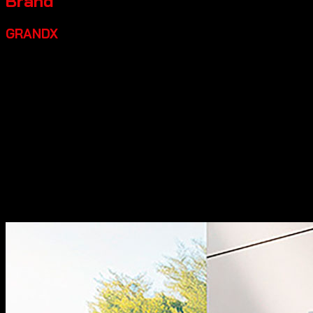
Brand
GRANDX
Grandx là một thương hiệu thiết bị bếp cao cấp đáng đầu
tư, một số điểm nổi bật:
Xuất xứ:
Tự hào mang đến các
dòng sản phẩm phụ kiện tủ bếp và phụ kiện nội thất với
thiết kế đậm chất Italia, kết hợp giữa sự thanh lịch truyền
thống và nét hiện đại đầy cảm hứng.
Chất lượng:
Sản
phẩm của chúng tôi đạt độ hoàn thiện cao, sắc nét từng
chi tiết và thể hiện sự đẳng cấp khác biệt.
Đa dạng sản
phẩm:
Dòng thiết bị nhà bếp bao gồm các sản phẩm máy
rửa bát, bếp từ, hút mùi, lò vi sóng… sản xuất theo tiêu
chuẩn công nghệ hàng đầu thế giới.
Thiết kế đẹp:
Các sản
phẩm có thiết kế hiện đại, sang trọng, góp phần tăng tính
thẩm mỹ cho không gian bếp.