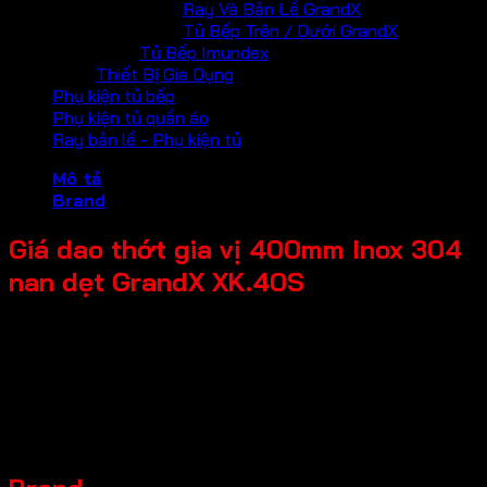
Ray Và Bản Lề GrandX
Tủ Bếp Trên / Dưới GrandX
Tủ Bếp Imundex
Thiết Bị Gia Dụng
Phụ kiện tủ bếp
Phụ kiện tủ quần áo
Ray bản lề - Phụ kiện tủ
Mô tả
Brand
Giá dao thớt gia vị 400mm Inox 304
nan dẹt GrandX XK.40S
Tên Sản Phẩm: Giá dao thớt gia vị
Mã sản phẩm: XK.40S
Thương hiệu: GrandX
Đặc điểm sản phẩm: Chất liệu Inox 304 nan dẹt
Kích thước sản phẩm: R335*S485*C450mm
Chiều rộng tủ: 400mm