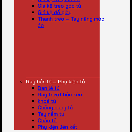
Giá kệ treo góc tủ
Giá kệ để giày
Thanh treo – Tay nâng móc
áo
Ray bản lề – Phụ kiện tủ
Bản lề tủ
Ray trượt hộc kéo
khoá tủ
Chống nâng tủ
Tay nắm tủ
Chân tủ
Phụ kiện liên kết