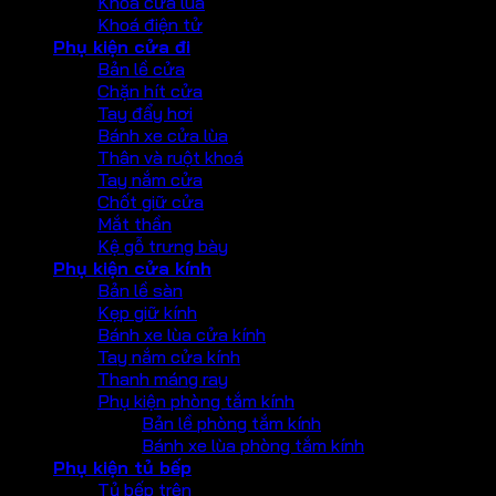
Khoá cửa lùa
Khoá điện tử
Phụ kiện cửa đi
Bản lề cửa
Chặn hít cửa
Tay đẩy hơi
Bánh xe cửa lùa
Thân và ruột khoá
Tay nắm cửa
Chốt giữ cửa
Mắt thần
Kệ gỗ trưng bày
Phụ kiện cửa kính
Bản lề sàn
Kẹp giữ kính
Bánh xe lùa cửa kính
Tay nắm cửa kính
Thanh máng ray
Phụ kiện phòng tắm kính
Bản lề phòng tắm kính
Bánh xe lùa phòng tắm kính
Phụ kiện tủ bếp
Tủ bếp trên