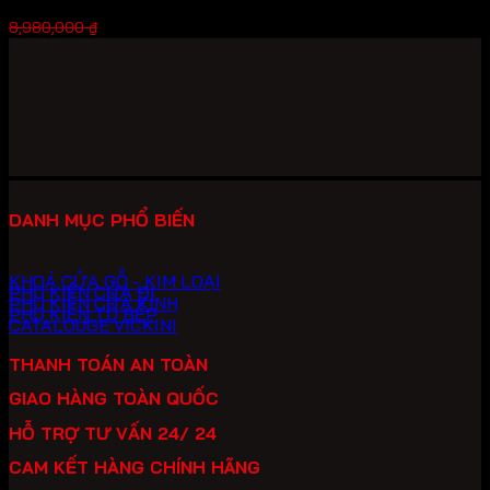
Giá
Giá
6,286,000
₫
8,980,000
₫
gốc
hiện
là:
tại
8,980,000 ₫.
là:
6,286,000 ₫.
DANH MỤC PHỔ BIẾN
KHOÁ CỬA GỖ - KIM LOẠI
PHỤ KIỆN CỬA ĐI
PHỤ KIỆN CỬA KÍNH
PHỤ KIỆN TỦ BẾP
CATALOUGE VICKINI
THANH TOÁN AN TOÀN
GIAO HÀNG TOÀN QUỐC
HỖ TRỢ TƯ VẤN 24/ 24
CAM KẾT HÀNG CHÍNH HÃNG