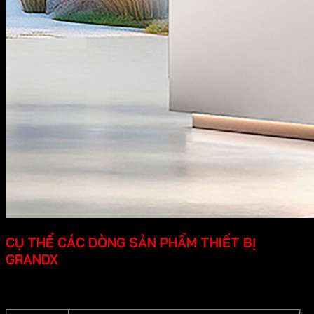
CỤ THỂ CÁC DÒNG SẢN PHẨM THIẾT BỊ
GRANDX
Grandx cung cấp các dòng sản phẩm thiết bị bếp cao cấp
cụ thể như sau: