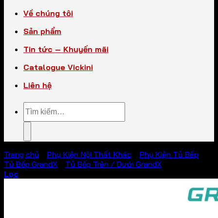
Về chúng tôi
Sản phẩm
Tin tức – Khuyến mãi
Catalogue Vickini
Liên hệ
Tìm
kiếm:
Trang chủ
/
Phụ Kiện Nội Thất Khác
/
Phụ Kiện Tủ Bếp
/
Tủ Bếp GrandX
/
Tủ Bếp Trên / Dưới GrandX
Lọc