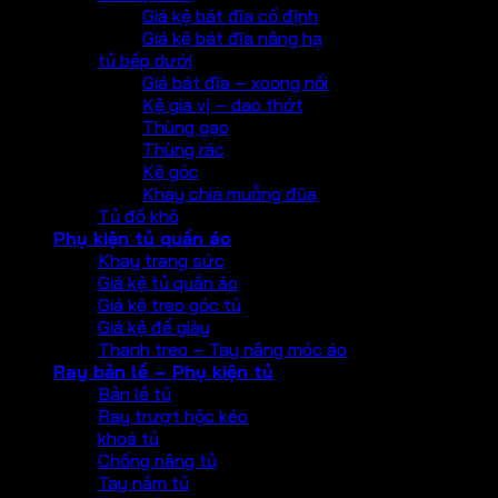
Giá kệ bát đĩa cố định
Giá kệ bát đĩa nâng hạ
tủ bếp dưới
Giá bát đĩa – xoong nồi
Kệ gia vị – dao thớt
Thùng gạo
Thùng rác
Kệ góc
Khay chia muỗng đũa
Tủ đồ khô
Phụ kiện tủ quần áo
Khay trang sức
Giá kệ tủ quần áo
Giá kệ treo góc tủ
Giá kệ để giày
Thanh treo – Tay nâng móc áo
Ray bản lề – Phụ kiện tủ
Bản lề tủ
Ray trượt hộc kéo
khoá tủ
Chống nâng tủ
Tay nắm tủ