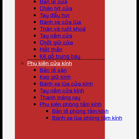
Bản lề cửa
Chặn hít cửa
Tay đẩy hơi
Bánh xe cửa lùa
Thân và ruột khoá
Tay nắm cửa
Chốt giữ cửa
Mắt thần
Kệ gỗ trưng bày
Phụ kiện cửa kính
Bản lề sàn
Kẹp giữ kính
Bánh xe lùa cửa kính
Tay nắm cửa kính
Thanh máng ray
Phụ kiện phòng tắm kính
Bản lề phòng tắm kính
Bánh xe lùa phòng tắm kính