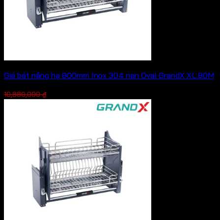
Giá bát nâng hạ 800mm Inox 304 nan Oval GrandX XL.80M
Giá
Giá
7,616,000
₫
10,880,000
₫
gốc
hiện
là:
tại
10,880,000 ₫.
là:
7,616,000 ₫.