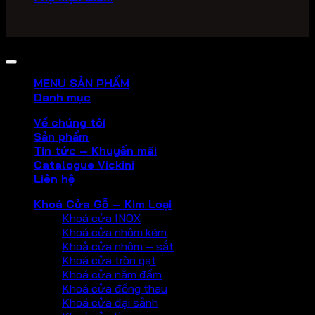
Copyright 2026 ©
PHU KIEN VICKINI
MENU SẢN PHẨM
Danh mục
Về chúng tôi
Sản phẩm
Tin tức – Khuyến mãi
Catalogue Vickini
Liên hệ
Khoá Cửa Gỗ – Kim Loại
Khoá cửa INOX
Khoá cửa nhôm kẽm
Khoả cửa nhôm – sắt
Khoá cửa tròn gạt
Khoá cửa nắm đấm
Khoá cửa đồng thau
Khoá cửa đại sảnh