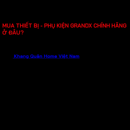
dụng.
Chính sách bảo hành rõ ràng lên đến 2-3 năm, hỗ trợ
lắp đặt, dễ sửa chữa khi cần.
MUA THIẾT BỊ - PHỤ KIỆN GRANDX CHÍNH HÃNG
Ở ĐÂU?
Bạn đang cần tìm mua thiết bị gia dụng GRANDX chính
hãng, chất lượng đảm bảo và dịch vụ tận tâm?Hãy liên hệ
ngay
Khang Quân Home Việt Nam
.
Chúng tôi tự hào là
Đại Lý Chính Hãng của GRANDX , hứa hẹn mang đến cho
bạn:
Sản phẩm chính hãng 100%
: Mua sắm tại đại lý
chính hãng, bạn hoàn toàn yên tâm về nguồn gốc và
chất lượng của từng sản phẩm GRANDX. Nói không
với hàng giả, hàng nhái, hàng kém chất lượng!
Bảo hành chính hãng
: Tận hưởng chính sách bảo
hành uy tín từ nhà sản xuất, đảm bảo quyền lợi tối đa
cho khách hàng trong suốt quá trình sử dụng.
Giá cả tốt nhất
: Chúng tôi cam kết mang đến mức
giá tốt nhất cùng nhiều chương trình khuyến mãi hấp