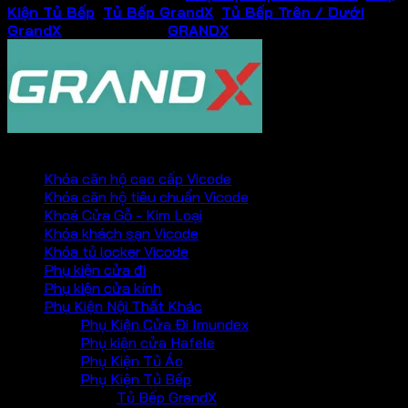
Kiện Tủ Bếp
,
Tủ Bếp GrandX
,
Tủ Bếp Trên / Dưới
GrandX
Thương hiệu:
GRANDX
PHỤ KIỆN VICKINI
Khóa căn hộ cao cấp Vicode
Khóa căn hộ tiêu chuẩn Vicode
Khoá Cửa Gỗ - Kim Loại
Khóa khách sạn Vicode
Khóa tủ locker Vicode
Phụ kiện cửa đi
Phụ kiện cửa kính
Phụ Kiện Nội Thất Khác
Phụ Kiện Cửa Đi Imundex
Phụ kiện cửa Hafele
Phụ Kiện Tủ Áo
Phụ Kiện Tủ Bếp
Tủ Bếp GrandX