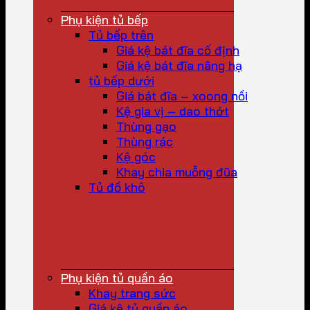
Phụ kiện tủ bếp
Tủ bếp trên
Giá kệ bát đĩa cố định
Giá kệ bát đĩa nâng hạ
tủ bếp dưới
Giá bát đĩa – xoong nồi
Kệ gia vị – dao thớt
Thùng gạo
Thùng rác
Kệ góc
Khay chia muỗng đũa
Tủ đồ khô
Phụ kiện tủ quần áo
Khay trang sức
Giá kệ tủ quần áo