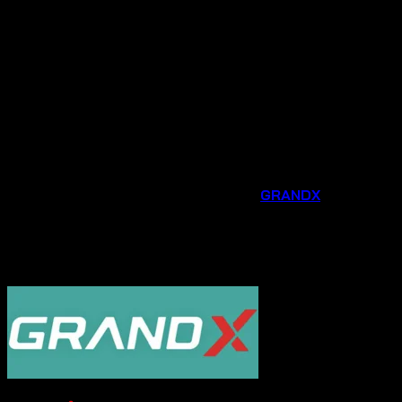
dẫn dành riêng cho khách hàng mua tại đại lý chính
hãng.
Tư vấn chuyên nghiệp
: Đội ngũ nhân viên am hiểu
sản phẩm sẽ tư vấn tận tình, giúp bạn lựa chọn được
thiết bị phù hợp nhất với nhu cầu và không gian bếp
của gia đình.
Hỗ trợ sau bán hàng chu đáo
: Chúng tôi luôn sẵn
sàng hỗ trợ bạn trong quá trình lắp đặt, sử dụng và
bảo trì sản phẩm.
Đừng bỏ lỡ cơ hội nâng cấp căn bếp của bạn với các phụ
kiện và thiết bị gia dụng thông minh từ
GRANDX
. Liên hệ
ngay
Hotline 0931.234.729
được tư vấn và đặt
hàng sản phẩm với mức giá ưu đãi ngay hôm nay!
----------