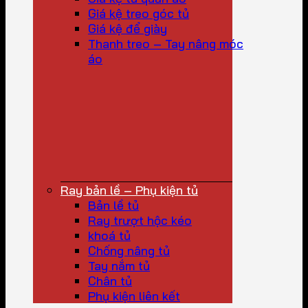
Giá kệ treo góc tủ
Giá kệ để giày
Thanh treo – Tay nâng móc
áo
Ray bản lề – Phụ kiện tủ
Bản lề tủ
Ray trượt hộc kéo
khoá tủ
Chống nâng tủ
Tay nắm tủ
Chân tủ
Phụ kiện liên kết