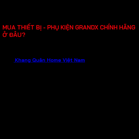
dụng.
Chính sách bảo hành rõ ràng lên đến 2-3 năm, hỗ trợ
lắp đặt, dễ sửa chữa khi cần.
MUA THIẾT BỊ - PHỤ KIỆN GRANDX CHÍNH HÃNG
Ở ĐÂU?
Bạn đang cần tìm mua thiết bị gia dụng GRANDX chính
hãng, chất lượng đảm bảo và dịch vụ tận tâm?Hãy liên hệ
ngay
Khang Quân Home Việt Nam
.
Chúng tôi tự hào là
Đại Lý Chính Hãng của GRANDX , hứa hẹn mang đến cho
bạn:
Sản phẩm chính hãng 100%
: Mua sắm tại đại lý
chính hãng, bạn hoàn toàn yên tâm về nguồn gốc và
chất lượng của từng sản phẩm GRANDX. Nói không
với hàng giả, hàng nhái, hàng kém chất lượng!
Bảo hành chính hãng
: Tận hưởng chính sách bảo
hành uy tín từ nhà sản xuất, đảm bảo quyền lợi tối đa
cho khách hàng trong suốt quá trình sử dụng.
Giá cả tốt nhất
: Chúng tôi cam kết mang đến mức
giá tốt nhất cùng nhiều chương trình khuyến mãi hấp