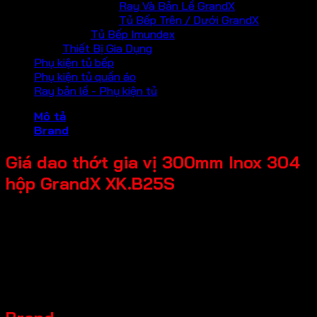
Ray Và Bản Lề GrandX
Tủ Bếp Trên / Dưới GrandX
Tủ Bếp Imundex
Thiết Bị Gia Dụng
Phụ kiện tủ bếp
Phụ kiện tủ quần áo
Ray bản lề - Phụ kiện tủ
Mô tả
Brand
Giá dao thớt gia vị 300mm Inox 304
hộp GrandX XK.B25S
Tên Sản Phẩm: Giá dao thớt gia vị
Mã sản phẩm: XK.B25S
Thương hiệu: GrandX
Đặc điểm sản phẩm: Chất liệu SUS304 dạng hộp
Kích thước sản phẩm: R250*S430*C450mm
Chiều rộng tủ: 300mm