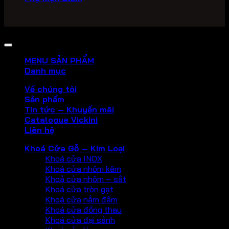
Copyright 2026 ©
PHU KIEN VICKINI
MENU SẢN PHẨM
Danh mục
Về chúng tôi
Sản phẩm
Tin tức – Khuyến mãi
Catalogue Vickini
Liên hệ
Khoá Cửa Gỗ – Kim Loại
Khoá cửa INOX
Khoá cửa nhôm kẽm
Khoả cửa nhôm – sắt
Khoá cửa tròn gạt
Khoá cửa nắm đấm
Khoá cửa đồng thau
Khoá cửa đại sảnh