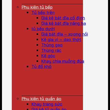
Phụ kiện tủ bếp
Tủ bếp trên
Giá kệ bát đĩa cố định
Giá kệ bát đĩa nâng hạ
tủ bếp dưới
Giá bát đĩa – xoong nồi
Kệ gia vị – dao thớt
Thùng gạo
Thùng rác
Kệ góc
Khay chia muỗng đũa
Tủ đồ khô
Phụ kiện tủ quần áo
Khay trang sức
Giá kệ tủ quần áo