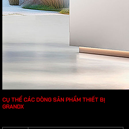
CỤ THỂ CÁC DÒNG SẢN PHẨM THIẾT BỊ
GRANDX
Grandx cung cấp các dòng sản phẩm thiết bị bếp cao cấp
cụ thể như sau: