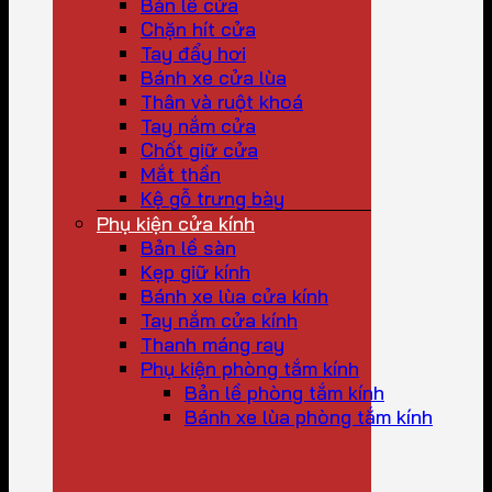
Bản lề cửa
Chặn hít cửa
Tay đẩy hơi
Bánh xe cửa lùa
Thân và ruột khoá
Tay nắm cửa
Chốt giữ cửa
Mắt thần
Kệ gỗ trưng bày
Phụ kiện cửa kính
Bản lề sàn
Kẹp giữ kính
Bánh xe lùa cửa kính
Tay nắm cửa kính
Thanh máng ray
Phụ kiện phòng tắm kính
Bản lề phòng tắm kính
Bánh xe lùa phòng tắm kính