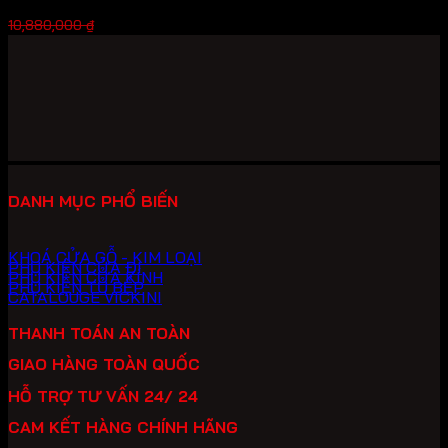
Giá
Giá
7,616,000
₫
10,880,000
₫
gốc
hiện
là:
tại
10,880,000 ₫.
là:
7,616,000 ₫.
DANH MỤC PHỔ BIẾN
KHOÁ CỬA GỖ - KIM LOẠI
PHỤ KIỆN CỬA ĐI
PHỤ KIỆN CỬA KÍNH
PHỤ KIỆN TỦ BẾP
CATALOUGE VICKINI
THANH TOÁN AN TOÀN
GIAO HÀNG TOÀN QUỐC
HỖ TRỢ TƯ VẤN 24/ 24
CAM KẾT HÀNG CHÍNH HÃNG