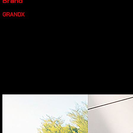
Brand
GRANDX
Grandx là một thương hiệu thiết bị bếp cao cấp đáng đầu
tư, một số điểm nổi bật:
Xuất xứ:
Tự hào mang đến các
dòng sản phẩm phụ kiện tủ bếp và phụ kiện nội thất với
thiết kế đậm chất Italia, kết hợp giữa sự thanh lịch truyền
thống và nét hiện đại đầy cảm hứng.
Chất lượng:
Sản
phẩm của chúng tôi đạt độ hoàn thiện cao, sắc nét từng
chi tiết và thể hiện sự đẳng cấp khác biệt.
Đa dạng sản
phẩm:
Dòng thiết bị nhà bếp bao gồm các sản phẩm máy
rửa bát, bếp từ, hút mùi, lò vi sóng… sản xuất theo tiêu
chuẩn công nghệ hàng đầu thế giới.
Thiết kế đẹp:
Các sản
phẩm có thiết kế hiện đại, sang trọng, góp phần tăng tính
thẩm mỹ cho không gian bếp.