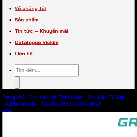
Về chúng tôi
Sản phẩm
Tin tức – Khuyến mãi
Catalogue Vickini
Liên hệ
Tìm
kiếm:
Trang chủ
/
Phụ Kiện Nội Thất Khác
/
Phụ Kiện Tủ Bếp
/
Tủ Bếp GrandX
/
Tủ Bếp Trên / Dưới GrandX
Lọc