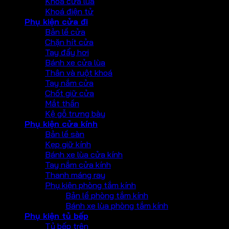
Khoá cửa lùa
Khoá điện tử
Phụ kiện cửa đi
Bản lề cửa
Chặn hít cửa
Tay đẩy hơi
Bánh xe cửa lùa
Thân và ruột khoá
Tay nắm cửa
Chốt giữ cửa
Mắt thần
Kệ gỗ trưng bày
Phụ kiện cửa kính
Bản lề sàn
Kẹp giữ kính
Bánh xe lùa cửa kính
Tay nắm cửa kính
Thanh máng ray
Phụ kiện phòng tắm kính
Bản lề phòng tắm kính
Bánh xe lùa phòng tắm kính
Phụ kiện tủ bếp
Tủ bếp trên