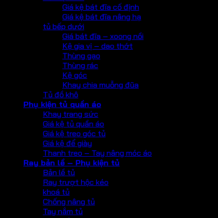
Giá kệ bát đĩa cố định
Giá kệ bát đĩa nâng hạ
tủ bếp dưới
Giá bát đĩa – xoong nồi
Kệ gia vị – dao thớt
Thùng gạo
Thùng rác
Kệ góc
Khay chia muỗng đũa
Tủ đồ khô
Phụ kiện tủ quần áo
Khay trang sức
Giá kệ tủ quần áo
Giá kệ treo góc tủ
Giá kệ để giày
Thanh treo – Tay nâng móc áo
Ray bản lề – Phụ kiện tủ
Bản lề tủ
Ray trượt hộc kéo
khoá tủ
Chống nâng tủ
Tay nắm tủ