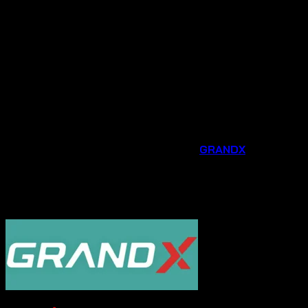
dẫn dành riêng cho khách hàng mua tại đại lý chính
hãng.
Tư vấn chuyên nghiệp
: Đội ngũ nhân viên am hiểu
sản phẩm sẽ tư vấn tận tình, giúp bạn lựa chọn được
thiết bị phù hợp nhất với nhu cầu và không gian bếp
của gia đình.
Hỗ trợ sau bán hàng chu đáo
: Chúng tôi luôn sẵn
sàng hỗ trợ bạn trong quá trình lắp đặt, sử dụng và
bảo trì sản phẩm.
Đừng bỏ lỡ cơ hội nâng cấp căn bếp của bạn với các phụ
kiện và thiết bị gia dụng thông minh từ
GRANDX
. Liên hệ
ngay
Hotline 0931.234.729
được tư vấn và đặt
hàng sản phẩm với mức giá ưu đãi ngay hôm nay!
----------