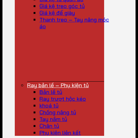
Giá kệ treo góc tủ
Giá kệ để giày
Thanh treo – Tay nâng móc
áo
Ray bản lề – Phụ kiện tủ
Bản lề tủ
Ray trượt hộc kéo
khoá tủ
Chống nâng tủ
Tay nắm tủ
Chân tủ
Phụ kiện liên kết