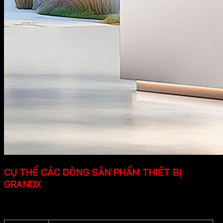
CỤ THỂ CÁC DÒNG SẢN PHẨM THIẾT BỊ
GRANDX
Grandx cung cấp các dòng sản phẩm thiết bị bếp cao cấp
cụ thể như sau: