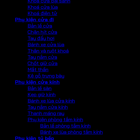
Khoá cửa đại sảnh
Khoá cửa lùa
Khoá điện tử
Phụ kiện cửa đi
Bản lề cửa
Chặn hít cửa
Tay đẩy hơi
Bánh xe cửa lùa
Thân và ruột khoá
Tay nắm cửa
Chốt giữ cửa
Mắt thần
Kệ gỗ trưng bày
Phụ kiện cửa kính
Bản lề sàn
Kẹp giữ kính
Bánh xe lùa cửa kính
Tay nắm cửa kính
Thanh máng ray
Phụ kiện phòng tắm kính
Bản lề phòng tắm kính
Bánh xe lùa phòng tắm kính
Phụ kiện tủ bếp