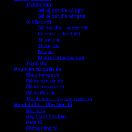
Tủ bếp trên
Giá kệ bát đĩa cố định
Giá kệ bát đĩa nâng hạ
tủ bếp dưới
Giá bát đĩa – xoong nồi
Kệ gia vị – dao thớt
Thùng gạo
Thùng rác
Kệ góc
Khay chia muỗng đũa
Tủ đồ khô
Phụ kiện tủ quần áo
Khay trang sức
Giá kệ tủ quần áo
Giá kệ treo góc tủ
Giá kệ để giày
Thanh treo – Tay nâng móc áo
Ray bản lề – Phụ kiện tủ
Bản lề tủ
Ray trượt hộc kéo
khoá tủ
Chống nâng tủ