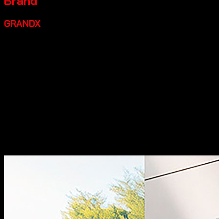
Brand
GRANDX
Grandx là một thương hiệu thiết bị bếp cao cấp đáng đầu
tư, một số điểm nổi bật:
Xuất xứ:
Tự hào mang đến các
dòng sản phẩm phụ kiện tủ bếp và phụ kiện nội thất với
thiết kế đậm chất Italia, kết hợp giữa sự thanh lịch truyền
thống và nét hiện đại đầy cảm hứng.
Chất lượng:
Sản
phẩm của chúng tôi đạt độ hoàn thiện cao, sắc nét từng
chi tiết và thể hiện sự đẳng cấp khác biệt.
Đa dạng sản
phẩm:
Dòng thiết bị nhà bếp bao gồm các sản phẩm máy
rửa bát, bếp từ, hút mùi, lò vi sóng… sản xuất theo tiêu
chuẩn công nghệ hàng đầu thế giới.
Thiết kế đẹp:
Các sản
phẩm có thiết kế hiện đại, sang trọng, góp phần tăng tính
thẩm mỹ cho không gian bếp.