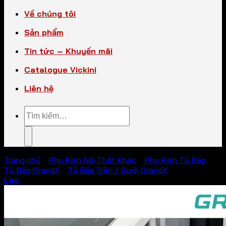
Về chúng tôi
Sản phẩm
Tin tức – Khuyến mãi
Catalogue Vickini
Liên hệ
Tìm
kiếm:
Trang chủ
/
Phụ Kiện Nội Thất Khác
/
Phụ Kiện Tủ Bếp
/
Tủ Bếp GrandX
/
Tủ Bếp Trên / Dưới GrandX
Lọc