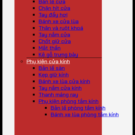
Bản lề cửa
Chặn hít cửa
Tay đẩy hơi
Bánh xe cửa lùa
Thân và ruột khoá
Tay nắm cửa
Chốt giữ cửa
Mắt thần
Kệ gỗ trưng bày
Phụ kiện cửa kính
Bản lề sàn
Kẹp giữ kính
Bánh xe lùa cửa kính
Tay nắm cửa kính
Thanh máng ray
Phụ kiện phòng tắm kính
Bản lề phòng tắm kính
Bánh xe lùa phòng tắm kính