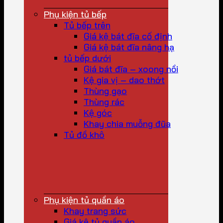
Phụ kiện tủ bếp
Tủ bếp trên
Giá kệ bát đĩa cố định
Giá kệ bát đĩa nâng hạ
tủ bếp dưới
Giá bát đĩa – xoong nồi
Kệ gia vị – dao thớt
Thùng gạo
Thùng rác
Kệ góc
Khay chia muỗng đũa
Tủ đồ khô
Phụ kiện tủ quần áo
Khay trang sức
Giá kệ tủ quần áo