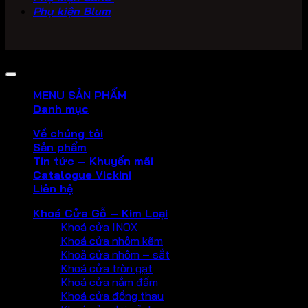
Phụ kiện Blum
Copyright 2026 ©
PHU KIEN VICKINI
MENU SẢN PHẨM
Danh mục
Về chúng tôi
Sản phẩm
Tin tức – Khuyến mãi
Catalogue Vickini
Liên hệ
Khoá Cửa Gỗ – Kim Loại
Khoá cửa INOX
Khoá cửa nhôm kẽm
Khoả cửa nhôm – sắt
Khoá cửa tròn gạt
Khoá cửa nắm đấm
Khoá cửa đồng thau