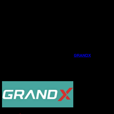
dẫn dành riêng cho khách hàng mua tại đại lý chính
hãng.
Tư vấn chuyên nghiệp
: Đội ngũ nhân viên am hiểu
sản phẩm sẽ tư vấn tận tình, giúp bạn lựa chọn được
thiết bị phù hợp nhất với nhu cầu và không gian bếp
của gia đình.
Hỗ trợ sau bán hàng chu đáo
: Chúng tôi luôn sẵn
sàng hỗ trợ bạn trong quá trình lắp đặt, sử dụng và
bảo trì sản phẩm.
Đừng bỏ lỡ cơ hội nâng cấp căn bếp của bạn với các phụ
kiện và thiết bị gia dụng thông minh từ
GRANDX
. Liên hệ
ngay
Hotline 0931.234.729
được tư vấn và đặt
hàng sản phẩm với mức giá ưu đãi ngay hôm nay!
----------