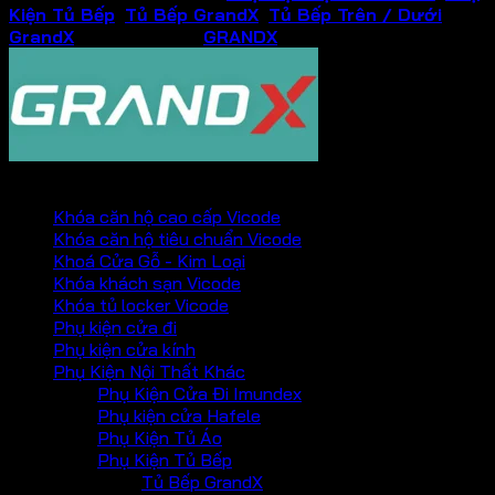
Kiện Tủ Bếp
,
Tủ Bếp GrandX
,
Tủ Bếp Trên / Dưới
GrandX
Thương hiệu:
GRANDX
PHỤ KIỆN VICKINI
Khóa căn hộ cao cấp Vicode
Khóa căn hộ tiêu chuẩn Vicode
Khoá Cửa Gỗ - Kim Loại
Khóa khách sạn Vicode
Khóa tủ locker Vicode
Phụ kiện cửa đi
Phụ kiện cửa kính
Phụ Kiện Nội Thất Khác
Phụ Kiện Cửa Đi Imundex
Phụ kiện cửa Hafele
Phụ Kiện Tủ Áo
Phụ Kiện Tủ Bếp
Tủ Bếp GrandX