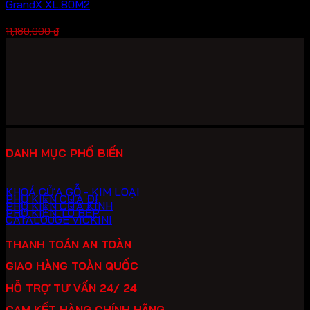
GrandX XL.80M2
Giá
Giá
7,826,000
₫
11,180,000
₫
gốc
hiện
là:
tại
11,180,000 ₫.
là:
7,826,000 ₫.
DANH MỤC PHỔ BIẾN
KHOÁ CỬA GỖ - KIM LOẠI
PHỤ KIỆN CỬA ĐI
PHỤ KIỆN CỬA KÍNH
PHỤ KIỆN TỦ BẾP
CATALOUGE VICKINI
THANH TOÁN AN TOÀN
GIAO HÀNG TOÀN QUỐC
HỖ TRỢ TƯ VẤN 24/ 24
CAM KẾT HÀNG CHÍNH HÃNG