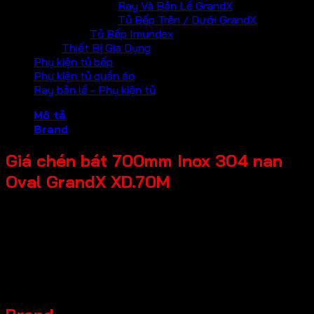
Ray Và Bản Lề GrandX
Tủ Bếp Trên / Dưới GrandX
Tủ Bếp Imundex
Thiết Bị Gia Dụng
Phụ kiện tủ bếp
Phụ kiện tủ quần áo
Ray bản lề - Phụ kiện tủ
Mô tả
Brand
Giá chén bát 700mm Inox 304 nan
Oval GrandX XD.70M
Tên Sản Phẩm: Giá chén bát
Mã sản phẩm: XD.70M
Thương hiệu: GrandX
Đặc điểm sản phẩm: Chất liệu Inox SUS304 nan Oval
Kích thước sản phẩm: R664*S460*C191mm
Chiều rộng tủ: 700mm