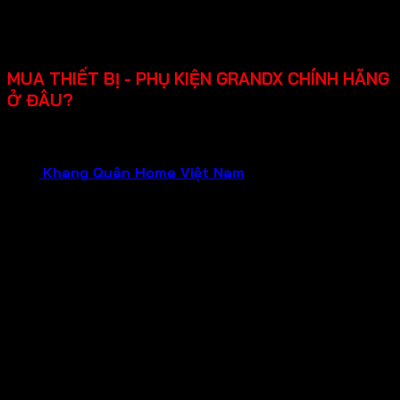
dụng.
Chính sách bảo hành rõ ràng lên đến 2-3 năm, hỗ trợ
lắp đặt, dễ sửa chữa khi cần.
MUA THIẾT BỊ - PHỤ KIỆN GRANDX CHÍNH HÃNG
Ở ĐÂU?
Bạn đang cần tìm mua thiết bị gia dụng GRANDX chính
hãng, chất lượng đảm bảo và dịch vụ tận tâm?Hãy liên hệ
ngay
Khang Quân Home Việt Nam
.
Chúng tôi tự hào là
Đại Lý Chính Hãng của GRANDX , hứa hẹn mang đến cho
bạn:
Sản phẩm chính hãng 100%
: Mua sắm tại đại lý
chính hãng, bạn hoàn toàn yên tâm về nguồn gốc và
chất lượng của từng sản phẩm GRANDX. Nói không
với hàng giả, hàng nhái, hàng kém chất lượng!
Bảo hành chính hãng
: Tận hưởng chính sách bảo
hành uy tín từ nhà sản xuất, đảm bảo quyền lợi tối đa
cho khách hàng trong suốt quá trình sử dụng.
Giá cả tốt nhất
: Chúng tôi cam kết mang đến mức
giá tốt nhất cùng nhiều chương trình khuyến mãi hấp