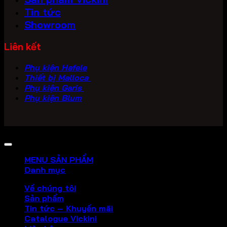
Tin tức
Showroom
Liên kết
Phụ kiện Hafele
Thiết bị Malloca
Phụ kiện Garis
Phụ kiện Blum
Copyright 2026 ©
PHU KIEN VICKINI
MENU SẢN PHẨM
Danh mục
Về chúng tôi
Sản phẩm
Tin tức – Khuyến mãi
Catalogue Vickini