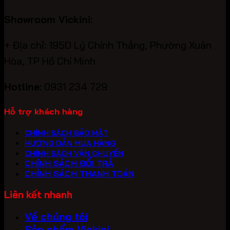
Showroom Vickini:
+ Địa chỉ: 195D Lý Chính Thắng, Phường Xuân
Hòa, TP Hồ Chí Minh
Hotline:
0931 234 729
Hỗ trợ khách hàng
CHÍNH SÁCH BẢO MẬT
HƯỚNG DẪN MUA HÀNG
CHÍNH SÁCH VẬN CHUYỂN
CHÍNH SÁCH ĐỔI TRẢ
CHÍNH SÁCH THANH TOÁN
Liên kết nhanh
Về chúng tôi
Sản phẩm Vickini