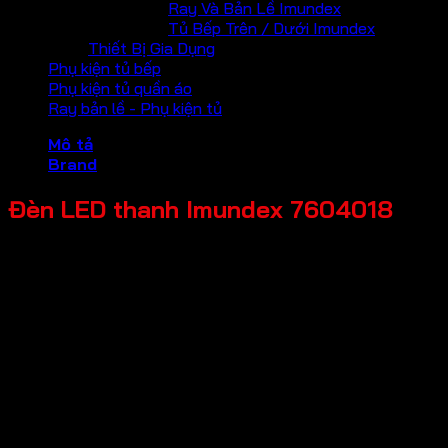
Ray Và Bản Lề Imundex
Tủ Bếp Trên / Dưới Imundex
Thiết Bị Gia Dụng
Phụ kiện tủ bếp
Phụ kiện tủ quần áo
Ray bản lề - Phụ kiện tủ
Mô tả
Brand
Đèn LED thanh Imundex 7604018
Mã sản phẩm: 7604018
Tên sản phẩm: Đèn LED thanh
Giá bán: 220,000
Đơn vị tính: Thanh
Kích thước tổng thể: 12.4x10x1000mm
Chỉ số hoàn màu: ≥90
Nhiệt độ màu: Sáng trắng lạnh (6000K)
Kiểu lắp đặt: Lắp âm
Công suất: 10W/m
Nguồn cấp: 12VDC