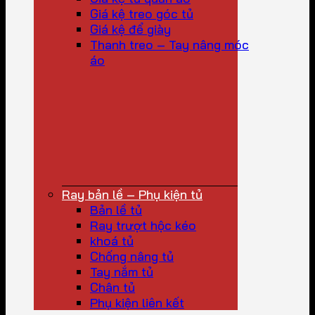
Giá kệ treo góc tủ
Giá kệ để giày
Thanh treo – Tay nâng móc
áo
Ray bản lề – Phụ kiện tủ
Bản lề tủ
Ray trượt hộc kéo
khoá tủ
Chống nâng tủ
Tay nắm tủ
Chân tủ
Phụ kiện liên kết