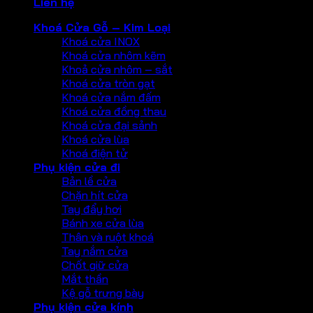
Liên hệ
Khoá Cửa Gỗ – Kim Loại
Khoá cửa INOX
Khoá cửa nhôm kẽm
Khoả cửa nhôm – sắt
Khoá cửa tròn gạt
Khoá cửa nắm đấm
Khoá cửa đồng thau
Khoá cửa đại sảnh
Khoá cửa lùa
Khoá điện tử
Phụ kiện cửa đi
Bản lề cửa
Chặn hít cửa
Tay đẩy hơi
Bánh xe cửa lùa
Thân và ruột khoá
Tay nắm cửa
Chốt giữ cửa
Mắt thần
Kệ gỗ trưng bày
Phụ kiện cửa kính