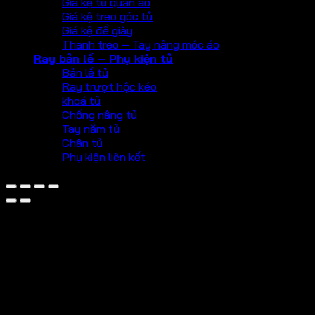
Giá kệ tủ quần áo
Giá kệ treo góc tủ
Giá kệ để giày
Thanh treo – Tay nâng móc áo
Ray bản lề – Phụ kiện tủ
Bản lề tủ
Ray trượt hộc kéo
khoá tủ
Chống nâng tủ
Tay nắm tủ
Chân tủ
Phụ kiện liên kết