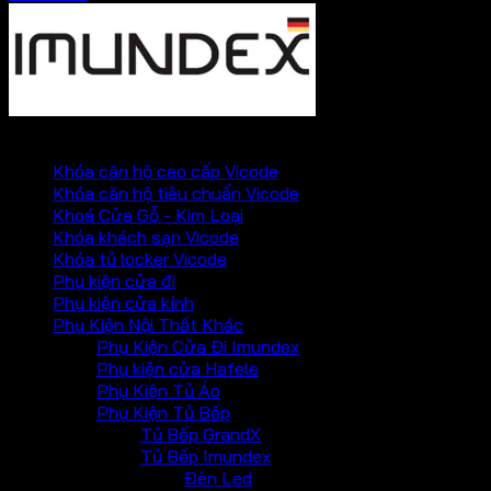
PHỤ KIỆN VICKINI
Khóa căn hộ cao cấp Vicode
Khóa căn hộ tiêu chuẩn Vicode
Khoá Cửa Gỗ - Kim Loại
Khóa khách sạn Vicode
Khóa tủ locker Vicode
Phụ kiện cửa đi
Phụ kiện cửa kính
Phụ Kiện Nội Thất Khác
Phụ Kiện Cửa Đi Imundex
Phụ kiện cửa Hafele
Phụ Kiện Tủ Áo
Phụ Kiện Tủ Bếp
Tủ Bếp GrandX
Tủ Bếp Imundex
Đèn Led