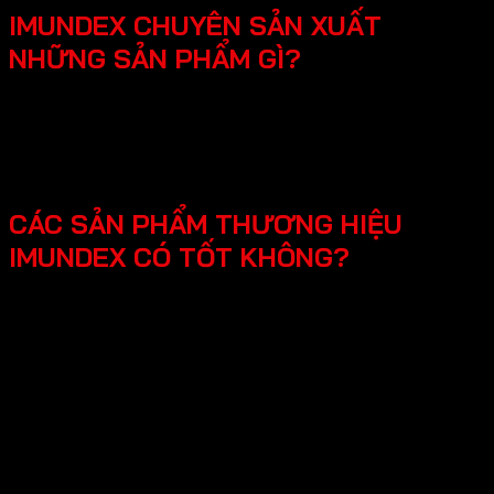
IMUNDEX CHUYÊN SẢN XUẤT
NHỮNG SẢN PHẨM GÌ?
SmartHome - Hệ thống chuông cửa có hình - Khóa
điện tử - Phụ kiện cửa đi - Phụ kiện cửa kính và vách
kính phòng tắm - Phụ kiện cho tủ bếp nội thất - Hệ
thống đèn led cho nội thất -Phụ kiện cabinet xếp gọn
CÁC SẢN PHẨM THƯƠNG HIỆU
IMUNDEX CÓ TỐT KHÔNG?
Các sản phẩm Imundex được đánh giá rất tốt nhờ vào:
Chất lượng theo tiêu chuẩn Đức: Imundex xuất xứ từ
Đức, một quốc gia nổi tiếng về kỹ thuật và chất
lượng sản phẩm.
Vật liệu cao cấp và bền đẹp: Imundex sử dụng vật liệu
chất lượng cao như inox 304, thép không gỉ, hợp kim
nhôm,…
Sản phẩm đa dạng, phong phú từ phụ kiện cửa, phụ