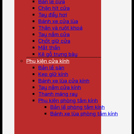
Bản lề cửa
Chặn hít cửa
Tay đẩy hơi
Bánh xe cửa lùa
Thân và ruột khoá
Tay nắm cửa
Chốt giữ cửa
Mắt thần
Kệ gỗ trưng bày
Phụ kiện cửa kính
Bản lề sàn
Kẹp giữ kính
Bánh xe lùa cửa kính
Tay nắm cửa kính
Thanh máng ray
Phụ kiện phòng tắm kính
Bản lề phòng tắm kính
Bánh xe lùa phòng tắm kính