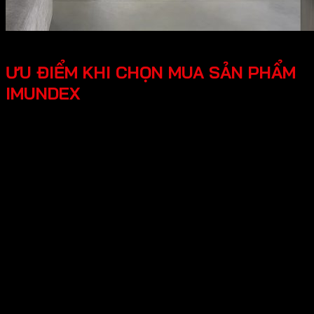
ƯU ĐIỂM KHI CHỌN MUA SẢN PHẨM
IMUNDEX
Tối ưu công năng, tiện lợi người dùng các phụ kiện
Imundex được thiết kế thông minh, tối ưu hóa được
công năng, mang lại trải nghiệm tốt cho người dùng.
Thiết kế hiện đại, đẹp mắt mang lại tính thẩm mỹ cao,
tạo không gian nhà ở sang trọng.
An tâm tuyệt đối chính sách bảo hành rõ ràng, có
nguồn gốc xuất xứ cụ thể, đội ngũ hỗ trợ kỹ thuật
chuyên nghiệp, an tâm cho người dùng.
Hy vọng những thông tin trên giúp ích bạn hiểu rõ về “Giới
thiệu về thương hiệu Imundex? Imundex có tốt không?”.
Cần Hỗ trợ và Tư vấn các sản phẩm của Imundex và đặt
hàng , Quý Khách Vui lòng
Liên hệ Hotline
:0931.234.729
để được báo giá tốt nhất và hỗ trợ nhanh