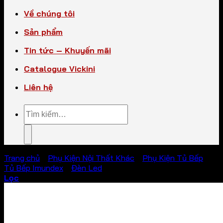
Về chúng tôi
Sản phẩm
Tin tức – Khuyến mãi
Catalogue Vickini
Liên hệ
Tìm
kiếm:
Trang chủ
/
Phụ Kiện Nội Thất Khác
/
Phụ Kiện Tủ Bếp
/
Tủ Bếp Imundex
/
Đèn Led
Lọc