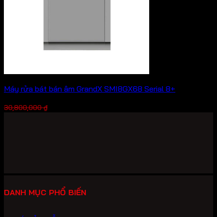
Máy rửa bát bán âm GrandX SMI8GX68 Serial 8+
Giá
Giá
21,560,000
₫
30,800,000
₫
gốc
hiện
là:
tại
30,800,000 ₫.
là:
21,560,000 ₫.
DANH MỤC PHỔ BIẾN