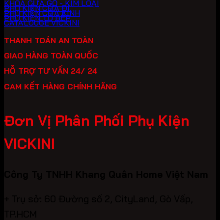
KHOÁ CỬA GỖ - KIM LOẠI
PHỤ KIỆN CỬA ĐI
PHỤ KIỆN CỬA KÍNH
PHỤ KIỆN TỦ BẾP
CATALOUGE VICKINI
THANH TOÁN AN TOÀN
GIAO HÀNG TOÀN QUỐC
HỖ TRỢ TƯ VẤN 24/ 24
CAM KẾT HÀNG CHÍNH HÃNG
Đơn Vị Phân Phối Phụ Kiện
VICKINI
Công Ty TNHH Khang Quân Home Việt Nam
+ Trụ sở: 60 Đường số 2, CityLand, Gò Vấp,
TP.HCM