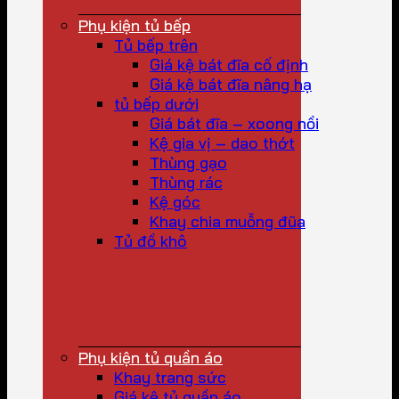
Phụ kiện tủ bếp
Tủ bếp trên
Giá kệ bát đĩa cố định
Giá kệ bát đĩa nâng hạ
tủ bếp dưới
Giá bát đĩa – xoong nồi
Kệ gia vị – dao thớt
Thùng gạo
Thùng rác
Kệ góc
Khay chia muỗng đũa
Tủ đồ khô
Phụ kiện tủ quần áo
Khay trang sức
Giá kệ tủ quần áo