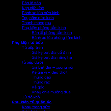
Bản lề sàn
Kẹp giữ kính
Bánh xe lùa cửa kính
Tay nắm cửa kính
Thanh máng ray
Phụ kiện phòng tắm kính
Bản lề phòng tắm kính
Bánh xe lùa phòng tắm kính
Phụ kiện tủ bếp
Tủ bếp trên
Giá kệ bát đĩa cố định
Giá kệ bát đĩa nâng hạ
tủ bếp dưới
Giá bát đĩa – xoong nồi
Kệ gia vị – dao thớt
Thùng gạo
Thùng rác
Kệ góc
Khay chia muỗng đũa
Tủ đồ khô
Phụ kiện tủ quần áo
Khay trang sức