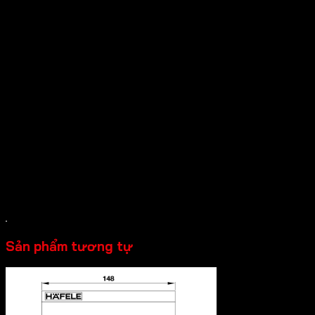
Thông tin
– Hoàn thiện: Màu bạc
– Chức năng: Chống cháy
Đặc tính
> Lực đẩy EN3
> Chiều rộng cửa 850-950 mm
> Trọng lượng cửa tối đa 60kg
> Góc mở tối đa ≤180 độ
Sản phẩm tương tự