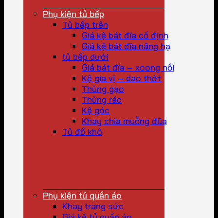
Phụ kiện tủ bếp
Tủ bếp trên
Giá kệ bát đĩa cố định
Giá kệ bát đĩa nâng hạ
tủ bếp dưới
Giá bát đĩa – xoong nồi
Kệ gia vị – dao thớt
Thùng gạo
Thùng rác
Kệ góc
Khay chia muỗng đũa
Tủ đồ khô
Phụ kiện tủ quần áo
Khay trang sức
Giá kệ tủ quần áo