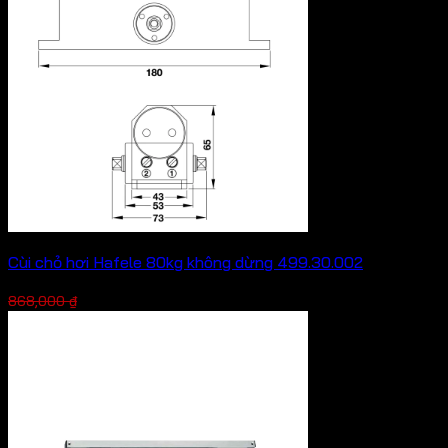
Cùi chỏ hơi Hafele 80kg không dừng 499.30.002
Giá
Giá
651,000
₫
868,000
₫
gốc
hiện
là:
tại
868,000 ₫.
là:
651,000 ₫.