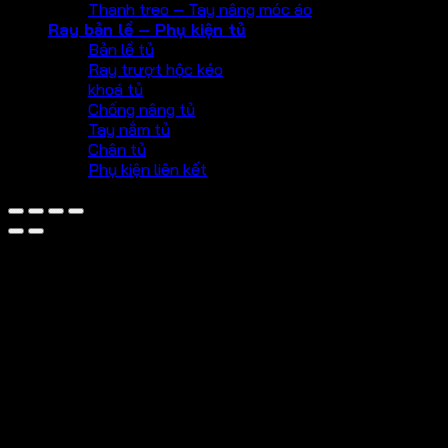
Thanh treo – Tay nâng móc áo
Ray bản lề – Phụ kiện tủ
Bản lề tủ
Ray trượt hộc kéo
khoá tủ
Chống nâng tủ
Tay nắm tủ
Chân tủ
Phụ kiện liên kết