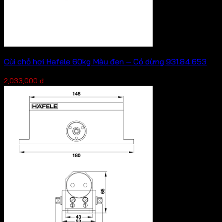
Cùi chỏ hơi Hafele 60kg Màu đen – Có dừng 931.84.653
Giá
Giá
1,524,750
₫
2,033,000
₫
gốc
hiện
là:
tại
2,033,000 ₫.
là:
1,524,750 ₫.