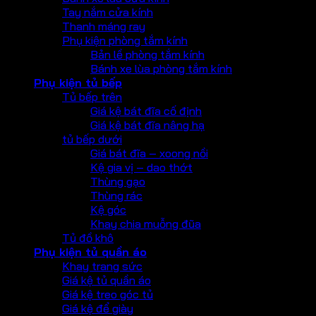
Tay nắm cửa kính
Thanh máng ray
Phụ kiện phòng tắm kính
Bản lề phòng tắm kính
Bánh xe lùa phòng tắm kính
Phụ kiện tủ bếp
Tủ bếp trên
Giá kệ bát đĩa cố định
Giá kệ bát đĩa nâng hạ
tủ bếp dưới
Giá bát đĩa – xoong nồi
Kệ gia vị – dao thớt
Thùng gạo
Thùng rác
Kệ góc
Khay chia muỗng đũa
Tủ đồ khô
Phụ kiện tủ quần áo
Khay trang sức
Giá kệ tủ quần áo
Giá kệ treo góc tủ
Giá kệ để giày