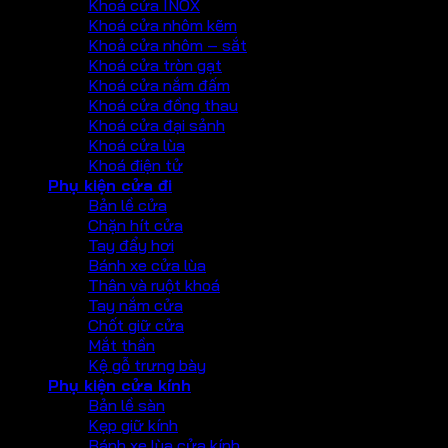
Khoá cửa INOX
Khoá cửa nhôm kẽm
Khoả cửa nhôm – sắt
Khoá cửa tròn gạt
Khoá cửa nắm đấm
Khoá cửa đồng thau
Khoá cửa đại sảnh
Khoá cửa lùa
Khoá điện tử
Phụ kiện cửa đi
Bản lề cửa
Chặn hít cửa
Tay đẩy hơi
Bánh xe cửa lùa
Thân và ruột khoá
Tay nắm cửa
Chốt giữ cửa
Mắt thần
Kệ gỗ trưng bày
Phụ kiện cửa kính
Bản lề sàn
Kẹp giữ kính
Bánh xe lùa cửa kính