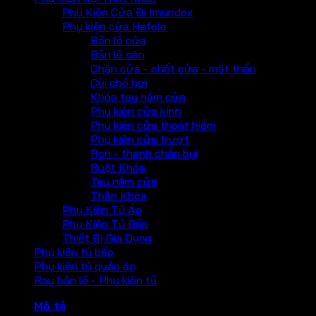
Phụ Kiện Cửa Đi Imundex
Phụ kiện cửa Hafele
Bản lề cửa
Bản lề sàn
Chặn cửa - chốt cửa - mắt thần
Cùi chỏ hơi
Khóa tay nắm cửa
Phụ kiện cửa kính
Phụ kiện cửa thoát hiểm
Phụ kiện cửa trượt
Ron - thanh chắn bụi
Ruột Khóa
Tay nắm cửa
Thân Khóa
Phụ Kiện Tủ Áo
Phụ Kiện Tủ Bếp
Thiết Bị Gia Dụng
Phụ kiện tủ bếp
Phụ kiện tủ quần áo
Ray bản lề - Phụ kiện tủ
Mô tả