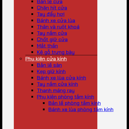
Bản lề cửa
Chặn hít cửa
Tay đẩy hơi
Bánh xe cửa lùa
Thân và ruột khoá
Tay nắm cửa
Chốt giữ cửa
Mắt thần
Kệ gỗ trưng bày
Phụ kiện cửa kính
Bản lề sàn
Kẹp giữ kính
Bánh xe lùa cửa kính
Tay nắm cửa kính
Thanh máng ray
Phụ kiện phòng tắm kính
Bản lề phòng tắm kính
Bánh xe lùa phòng tắm kính