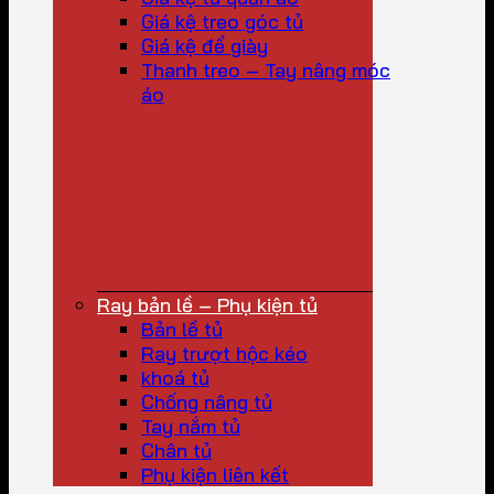
Giá kệ treo góc tủ
Giá kệ để giày
Thanh treo – Tay nâng móc
áo
Ray bản lề – Phụ kiện tủ
Bản lề tủ
Ray trượt hộc kéo
khoá tủ
Chống nâng tủ
Tay nắm tủ
Chân tủ
Phụ kiện liên kết