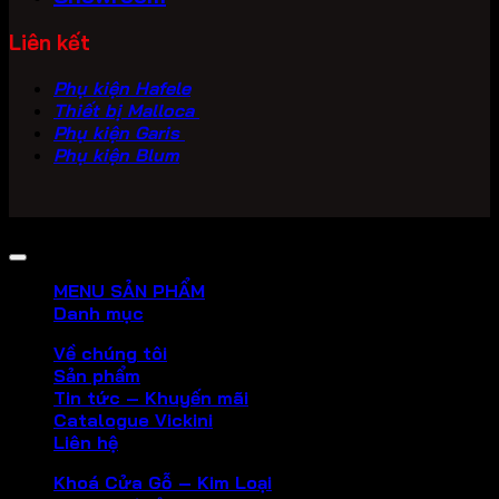
Liên kết
Phụ kiện Hafele
Thiết bị Malloca
Phụ kiện Garis
Phụ kiện Blum
Copyright 2026 ©
PHU KIEN VICKINI
MENU SẢN PHẨM
Danh mục
Về chúng tôi
Sản phẩm
Tin tức – Khuyến mãi
Catalogue Vickini
Liên hệ
Khoá Cửa Gỗ – Kim Loại