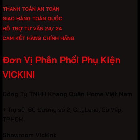
THANH TOÁN AN TOÀN
GIAO HÀNG TOÀN QUỐC
HỖ TRỢ TƯ VẤN 24/ 24
CAM KẾT HÀNG CHÍNH HÃNG
Đơn Vị Phân Phối Phụ Kiện
VICKINI
Công Ty TNHH Khang Quân Home Việt Nam
+ Trụ sở: 60 Đường số 2, CityLand, Gò Vấp,
TP.HCM
Showroom Vickini: