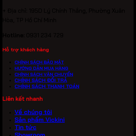
+ Địa chỉ: 195D Lý Chính Thắng, Phường Xuân
Hòa, TP Hồ Chí Minh
Hotline:
0931 234 729
Hỗ trợ khách hàng
CHÍNH SÁCH BẢO MẬT
HƯỚNG DẪN MUA HÀNG
CHÍNH SÁCH VẬN CHUYỂN
CHÍNH SÁCH ĐỔI TRẢ
CHÍNH SÁCH THANH TOÁN
Liên kết nhanh
Về chúng tôi
Sản phẩm Vickini
Tin tức
Showroom