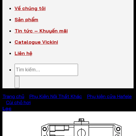
Về chúng tôi
Sản phẩm
Tin tức – Khuyến mãi
Catalogue Vickini
Liên hệ
Tìm
kiếm:
Trang chủ
/
Phụ Kiện Nội Thất Khác
/
Phụ kiện cửa Hafele
/
Cùi chỏ hơi
Lọc