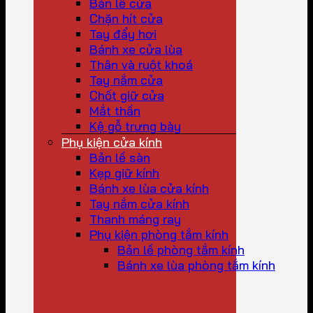
Bản lề cửa
Chặn hít cửa
Tay đẩy hơi
Bánh xe cửa lùa
Thân và ruột khoá
Tay nắm cửa
Chốt giữ cửa
Mắt thần
Kệ gỗ trưng bày
Phụ kiện cửa kính
Bản lề sàn
Kẹp giữ kính
Bánh xe lùa cửa kính
Tay nắm cửa kính
Thanh máng ray
Phụ kiện phòng tắm kính
Bản lề phòng tắm kính
Bánh xe lùa phòng tắm kính