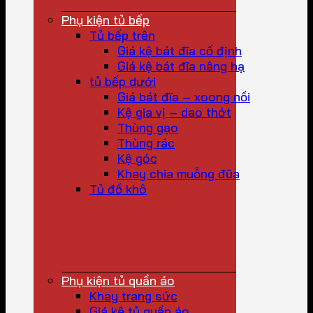
Phụ kiện tủ bếp
Tủ bếp trên
Giá kệ bát đĩa cố định
Giá kệ bát đĩa nâng hạ
tủ bếp dưới
Giá bát đĩa – xoong nồi
Kệ gia vị – dao thớt
Thùng gạo
Thùng rác
Kệ góc
Khay chia muỗng đũa
Tủ đồ khô
Phụ kiện tủ quần áo
Khay trang sức
Giá kệ tủ quần áo