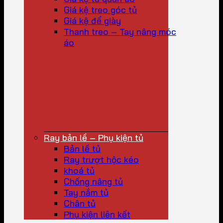
Giá kệ treo góc tủ
Giá kệ để giày
Thanh treo – Tay nâng móc
áo
Ray bản lề – Phụ kiện tủ
Bản lề tủ
Ray trượt hộc kéo
khoá tủ
Chống nâng tủ
Tay nắm tủ
Chân tủ
Phụ kiện liên kết