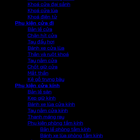
Khoá cửa đại sảnh
Khoá cửa lùa
Khoá điện tử
Phụ kiện cửa đi
Bản lề cửa
Chặn hít cửa
Tay đẩy hơi
Bánh xe cửa lùa
Thân và ruột khoá
Tay nắm cửa
Chốt giữ cửa
Mắt thần
Kệ gỗ trưng bày
Phụ kiện cửa kính
Bản lề sàn
Kẹp giữ kính
Bánh xe lùa cửa kính
Tay nắm cửa kính
Thanh máng ray
Phụ kiện phòng tắm kính
Bản lề phòng tắm kính
Bánh xe lùa phòng tắm kính