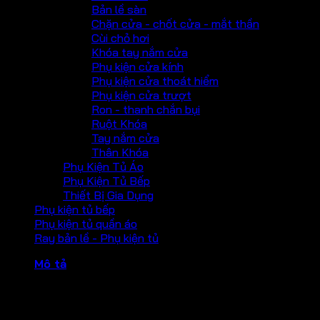
Bản lề sàn
Chặn cửa - chốt cửa - mắt thần
Cùi chỏ hơi
Khóa tay nắm cửa
Phụ kiện cửa kính
Phụ kiện cửa thoát hiểm
Phụ kiện cửa trượt
Ron - thanh chắn bụi
Ruột Khóa
Tay nắm cửa
Thân Khóa
Phụ Kiện Tủ Áo
Phụ Kiện Tủ Bếp
Thiết Bị Gia Dụng
Phụ kiện tủ bếp
Phụ kiện tủ quần áo
Ray bản lề - Phụ kiện tủ
Mô tả
Chốt vệ sinh
Vật liệu Inox 304