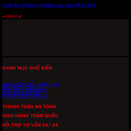
Chốt âm 300mm Hafele màu đen 911.81.343
Giá
Giá
312,750
₫
417,000
₫
gốc
hiện
là:
tại
417,000 ₫.
là:
312,750 ₫.
DANH MỤC PHỔ BIẾN
KHOÁ CỬA GỖ - KIM LOẠI
PHỤ KIỆN CỬA ĐI
PHỤ KIỆN CỬA KÍNH
PHỤ KIỆN TỦ BẾP
CATALOUGE VICKINI
THANH TOÁN AN TOÀN
GIAO HÀNG TOÀN QUỐC
HỖ TRỢ TƯ VẤN 24/ 24