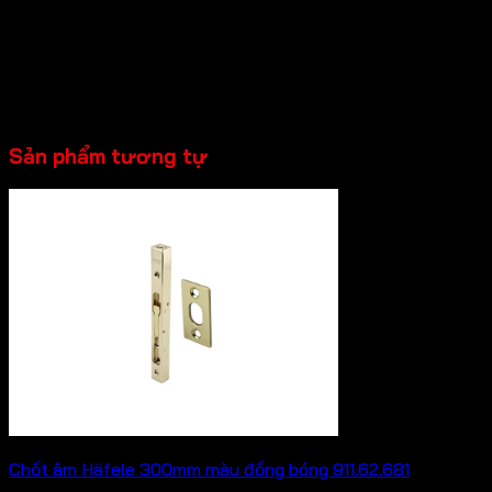
Hoàn thiện màu Inox mờ
Độ dày cửa phù hợp: 35-40mm
Trọn bộ gồm: 1 bộ nắp chụp WC, 1 bộ vít
Sản phẩm tương tự
Chốt âm Häfele 300mm màu đồng bóng 911.62.681