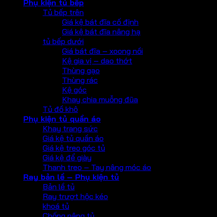
Phụ kiện tủ bếp
Tủ bếp trên
Giá kệ bát đĩa cố định
Giá kệ bát đĩa nâng hạ
tủ bếp dưới
Giá bát đĩa – xoong nồi
Kệ gia vị – dao thớt
Thùng gạo
Thùng rác
Kệ góc
Khay chia muỗng đũa
Tủ đồ khô
Phụ kiện tủ quần áo
Khay trang sức
Giá kệ tủ quần áo
Giá kệ treo góc tủ
Giá kệ để giày
Thanh treo – Tay nâng móc áo
Ray bản lề – Phụ kiện tủ
Bản lề tủ
Ray trượt hộc kéo
khoá tủ
Chống nâng tủ