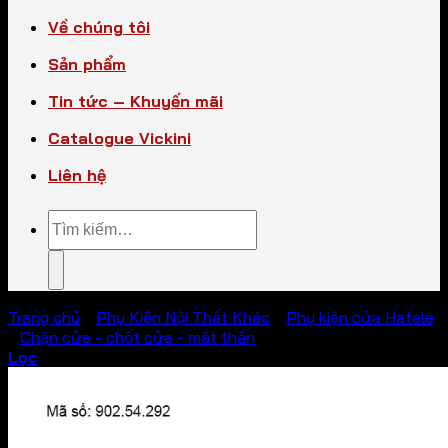
Về chúng tôi
Sản phẩm
Tin tức – Khuyến mãi
Catalogue Vickini
Liên hệ
Tìm
kiếm:
Trang chủ
/
Phụ Kiện Nội Thất Khác
/
Phụ kiện cửa Hafele
/
Chặn cửa - chốt cửa - mắt thần
Lọc