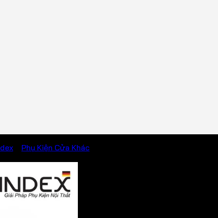
ndex
/
Phụ Kiện Cửa Khác