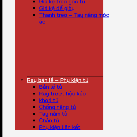
Giá kệ treo góc tủ
Giá kệ để giày
Thanh treo – Tay nâng móc
áo
Ray bản lề – Phụ kiện tủ
Bản lề tủ
Ray trượt hộc kéo
khoá tủ
Chống nâng tủ
Tay nắm tủ
Chân tủ
Phụ kiện liên kết