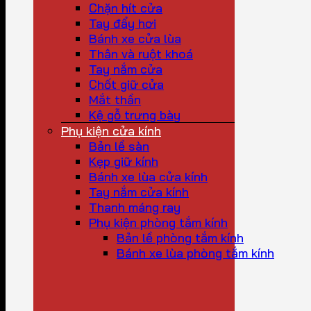
Chặn hít cửa
Tay đẩy hơi
Bánh xe cửa lùa
Thân và ruột khoá
Tay nắm cửa
Chốt giữ cửa
Mắt thần
Kệ gỗ trưng bày
Phụ kiện cửa kính
Bản lề sàn
Kẹp giữ kính
Bánh xe lùa cửa kính
Tay nắm cửa kính
Thanh máng ray
Phụ kiện phòng tắm kính
Bản lề phòng tắm kính
Bánh xe lùa phòng tắm kính