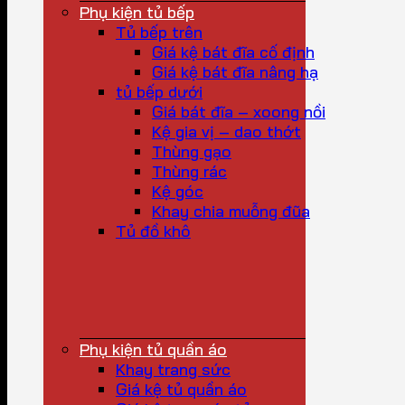
Phụ kiện tủ bếp
Tủ bếp trên
Giá kệ bát đĩa cố định
Giá kệ bát đĩa nâng hạ
tủ bếp dưới
Giá bát đĩa – xoong nồi
Kệ gia vị – dao thớt
Thùng gạo
Thùng rác
Kệ góc
Khay chia muỗng đũa
Tủ đồ khô
Phụ kiện tủ quần áo
Khay trang sức
Giá kệ tủ quần áo