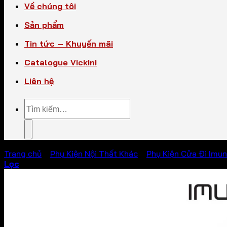
Về chúng tôi
Sản phẩm
Tin tức – Khuyến mãi
Catalogue Vickini
Liên hệ
Tìm
kiếm:
Trang chủ
/
Phụ Kiện Nội Thất Khác
/
Phụ Kiện Cửa Đi Imu
Lọc