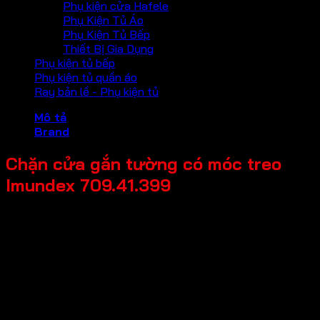
Phụ kiện cửa Hafele
Phụ Kiện Tủ Áo
Phụ Kiện Tủ Bếp
Thiết Bị Gia Dụng
Phụ kiện tủ bếp
Phụ kiện tủ quần áo
Ray bản lề - Phụ kiện tủ
Mô tả
Brand
Chặn cửa gắn tường có móc treo
Imundex 709.41.399
Mã sản phẩm: 709.41.399
Tên sản phẩm: Chặn cửa gắn tường có móc treo
Giá bán: 70,000
Đơn vị tính: Cái
Màu sắc / bề mặt: Mạ niken mờ
Kích thước tổng thể: 40x88mm
Chất liệu chính: Hợp kim kẽm
Thương hiệu: Imundex-Đức