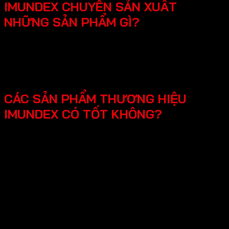
IMUNDEX CHUYÊN SẢN XUẤT
NHỮNG SẢN PHẨM GÌ?
SmartHome - Hệ thống chuông cửa có hình - Khóa
điện tử - Phụ kiện cửa đi - Phụ kiện cửa kính và vách
kính phòng tắm - Phụ kiện cho tủ bếp nội thất - Hệ
thống đèn led cho nội thất -Phụ kiện cabinet xếp gọn
CÁC SẢN PHẨM THƯƠNG HIỆU
IMUNDEX CÓ TỐT KHÔNG?
Các sản phẩm Imundex được đánh giá rất tốt nhờ vào:
Chất lượng theo tiêu chuẩn Đức: Imundex xuất xứ từ
Đức, một quốc gia nổi tiếng về kỹ thuật và chất
lượng sản phẩm.
Vật liệu cao cấp và bền đẹp: Imundex sử dụng vật liệu
chất lượng cao như inox 304, thép không gỉ, hợp kim
nhôm,…
Sản phẩm đa dạng, phong phú từ phụ kiện cửa, phụ
kiện bếp,…Sử dụng đa dạng đáp ứng mọi nhu cầu của