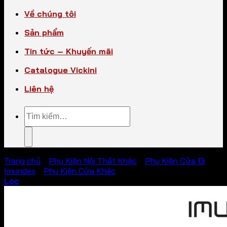
Về chúng tôi
Sản phẩm
Tin tức – Khuyến mãi
Catalogue Vickini
Liên hệ
Tìm
kiếm:
Trang chủ
/
Phụ Kiện Nội Thất Khác
/
Phụ Kiện Cửa Đi
Imundex
/
Phụ Kiện Cửa Khác
Lọc