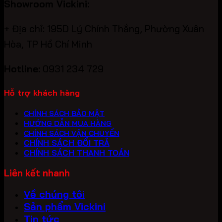
Showroom Vickini:
+ Địa chỉ: 195D Lý Chính Thắng, Phường Xuân
Hòa, TP Hồ Chí Minh
Hotline:
0931 234 729
Hỗ trợ khách hàng
CHÍNH SÁCH BẢO MẬT
HƯỚNG DẪN MUA HÀNG
CHÍNH SÁCH VẬN CHUYỂN
CHÍNH SÁCH ĐỔI TRẢ
CHÍNH SÁCH THANH TOÁN
Liên kết nhanh
Về chúng tôi
Sản phẩm Vickini
Tin tức