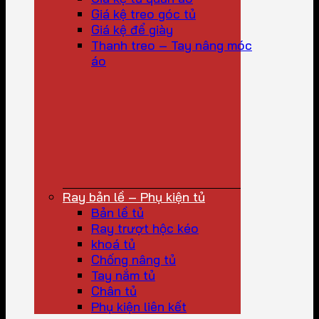
Giá kệ treo góc tủ
Giá kệ để giày
Thanh treo – Tay nâng móc
áo
Ray bản lề – Phụ kiện tủ
Bản lề tủ
Ray trượt hộc kéo
khoá tủ
Chống nâng tủ
Tay nắm tủ
Chân tủ
Phụ kiện liên kết