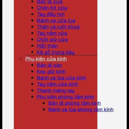
Bản lề cửa
Chặn hít cửa
Tay đẩy hơi
Bánh xe cửa lùa
Thân và ruột khoá
Tay nắm cửa
Chốt giữ cửa
Mắt thần
Kệ gỗ trưng bày
Phụ kiện cửa kính
Bản lề sàn
Kẹp giữ kính
Bánh xe lùa cửa kính
Tay nắm cửa kính
Thanh máng ray
Phụ kiện phòng tắm kính
Bản lề phòng tắm kính
Bánh xe lùa phòng tắm kính