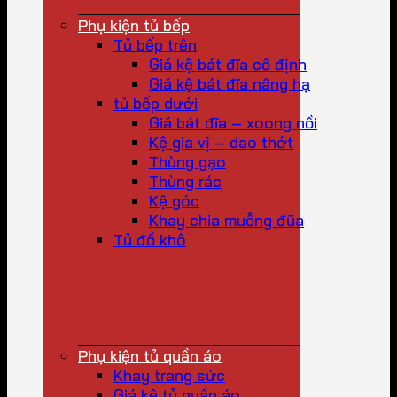
Phụ kiện tủ bếp
Tủ bếp trên
Giá kệ bát đĩa cố định
Giá kệ bát đĩa nâng hạ
tủ bếp dưới
Giá bát đĩa – xoong nồi
Kệ gia vị – dao thớt
Thùng gạo
Thùng rác
Kệ góc
Khay chia muỗng đũa
Tủ đồ khô
Phụ kiện tủ quần áo
Khay trang sức
Giá kệ tủ quần áo