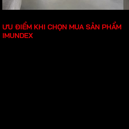
ƯU ĐIỂM KHI CHỌN MUA SẢN PHẨM
IMUNDEX
Tối ưu công năng, tiện lợi người dùng các phụ kiện
Imundex được thiết kế thông minh, tối ưu hóa được
công năng, mang lại trải nghiệm tốt cho người dùng.
Thiết kế hiện đại, đẹp mắt mang lại tính thẩm mỹ cao,
tạo không gian nhà ở sang trọng.
An tâm tuyệt đối chính sách bảo hành rõ ràng, có
nguồn gốc xuất xứ cụ thể, đội ngũ hỗ trợ kỹ thuật
chuyên nghiệp, an tâm cho người dùng.
Hy vọng những thông tin trên giúp ích bạn hiểu rõ về “Giới
thiệu về thương hiệu Imundex? Imundex có tốt không?”.
Cần Hỗ trợ và Tư vấn các sản phẩm của Imundex và đặt
hàng , Quý Khách Vui lòng
Liên hệ Hotline
:0931.234.729
để được báo giá tốt nhất và hỗ trợ nhanh
nhất nhé!