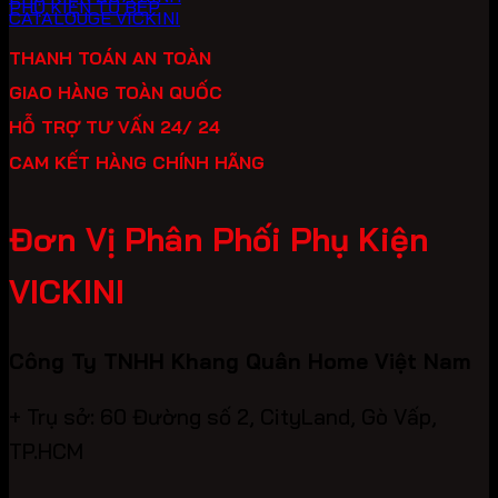
PHỤ KIỆN TỦ BẾP
CATALOUGE VICKINI
THANH TOÁN AN TOÀN
GIAO HÀNG TOÀN QUỐC
HỖ TRỢ TƯ VẤN 24/ 24
CAM KẾT HÀNG CHÍNH HÃNG
Đơn Vị Phân Phối Phụ Kiện
VICKINI
Công Ty TNHH Khang Quân Home Việt Nam
+ Trụ sở: 60 Đường số 2, CityLand, Gò Vấp,
TP.HCM