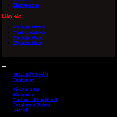
Showroom
Liên kết
Phụ kiện Hafele
Thiết bị Malloca
Phụ kiện Garis
Phụ kiện Blum
Copyright 2026 ©
PHU KIEN VICKINI
MENU SẢN PHẨM
Danh mục
Về chúng tôi
Sản phẩm
Tin tức – Khuyến mãi
Catalogue Vickini
Liên hệ