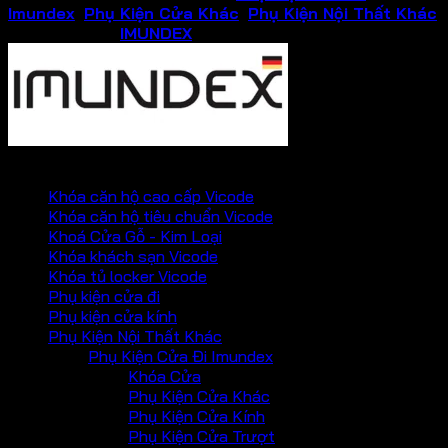
Imundex
,
Phụ Kiện Cửa Khác
,
Phụ Kiện Nội Thất Khác
Thương hiệu:
IMUNDEX
PHỤ KIỆN VICKINI
Khóa căn hộ cao cấp Vicode
Khóa căn hộ tiêu chuẩn Vicode
Khoá Cửa Gỗ - Kim Loại
Khóa khách sạn Vicode
Khóa tủ locker Vicode
Phụ kiện cửa đi
Phụ kiện cửa kính
Phụ Kiện Nội Thất Khác
Phụ Kiện Cửa Đi Imundex
Khóa Cửa
Phụ Kiện Cửa Khác
Phụ Kiện Cửa Kính
Phụ Kiện Cửa Trượt