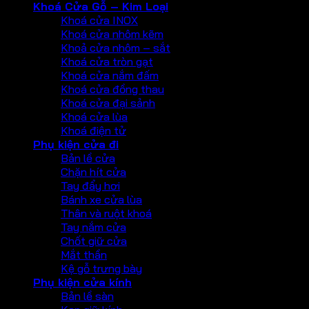
Khoá Cửa Gỗ – Kim Loại
Khoá cửa INOX
Khoá cửa nhôm kẽm
Khoả cửa nhôm – sắt
Khoá cửa tròn gạt
Khoá cửa nắm đấm
Khoá cửa đồng thau
Khoá cửa đại sảnh
Khoá cửa lùa
Khoá điện tử
Phụ kiện cửa đi
Bản lề cửa
Chặn hít cửa
Tay đẩy hơi
Bánh xe cửa lùa
Thân và ruột khoá
Tay nắm cửa
Chốt giữ cửa
Mắt thần
Kệ gỗ trưng bày
Phụ kiện cửa kính
Bản lề sàn