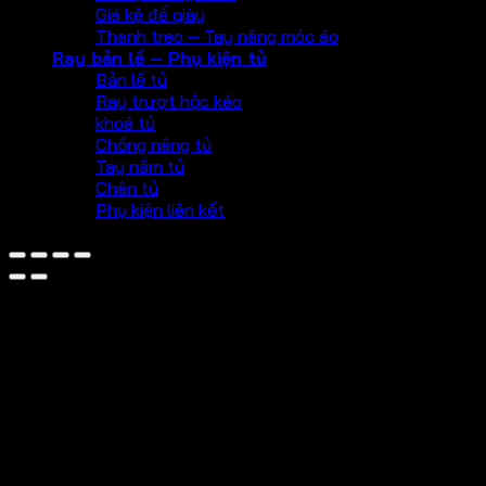
Giá kệ để giày
Thanh treo – Tay nâng móc áo
Ray bản lề – Phụ kiện tủ
Bản lề tủ
Ray trượt hộc kéo
khoá tủ
Chống nâng tủ
Tay nắm tủ
Chân tủ
Phụ kiện liên kết