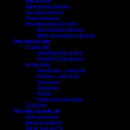
Kẹp giữ kính
Bánh xe lùa cửa kính
Tay nắm cửa kính
Thanh máng ray
Phụ kiện phòng tắm kính
Bản lề phòng tắm kính
Bánh xe lùa phòng tắm kính
Phụ kiện tủ bếp
Tủ bếp trên
Giá kệ bát đĩa cố định
Giá kệ bát đĩa nâng hạ
tủ bếp dưới
Giá bát đĩa – xoong nồi
Kệ gia vị – dao thớt
Thùng gạo
Thùng rác
Kệ góc
Khay chia muỗng đũa
Tủ đồ khô
Phụ kiện tủ quần áo
Khay trang sức
Giá kệ tủ quần áo
Giá kệ treo góc tủ