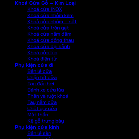
Khoá Cửa Gỗ – Kim Loại
Khoá cửa INOX
Khoá cửa nhôm kẽm
Khoả cửa nhôm – sắt
Khoá cửa tròn gạt
Khoá cửa nắm đấm
Khoá cửa đồng thau
Khoá cửa đại sảnh
Khoá cửa lùa
Khoá điện tử
Phụ kiện cửa đi
Bản lề cửa
Chặn hít cửa
Tay đẩy hơi
Bánh xe cửa lùa
Thân và ruột khoá
Tay nắm cửa
Chốt giữ cửa
Mắt thần
Kệ gỗ trưng bày
Phụ kiện cửa kính
Bản lề sàn