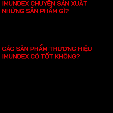
IMUNDEX CHUYÊN SẢN XUẤT
NHỮNG SẢN PHẨM GÌ?
SmartHome - Hệ thống chuông cửa có hình - Khóa
điện tử - Phụ kiện cửa đi - Phụ kiện cửa kính và vách
kính phòng tắm - Phụ kiện cho tủ bếp nội thất - Hệ
thống đèn led cho nội thất -Phụ kiện cabinet xếp gọn
CÁC SẢN PHẨM THƯƠNG HIỆU
IMUNDEX CÓ TỐT KHÔNG?
Các sản phẩm Imundex được đánh giá rất tốt nhờ vào:
Chất lượng theo tiêu chuẩn Đức: Imundex xuất xứ từ
Đức, một quốc gia nổi tiếng về kỹ thuật và chất
lượng sản phẩm.
Vật liệu cao cấp và bền đẹp: Imundex sử dụng vật liệu
chất lượng cao như inox 304, thép không gỉ, hợp kim
nhôm,…
Sản phẩm đa dạng, phong phú từ phụ kiện cửa, phụ
kiện bếp,…Sử dụng đa dạng đáp ứng mọi nhu cầu của