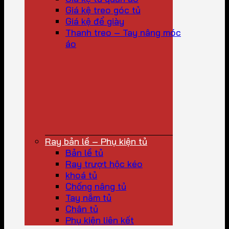
Giá kệ treo góc tủ
Giá kệ để giày
Thanh treo – Tay nâng móc
áo
Ray bản lề – Phụ kiện tủ
Bản lề tủ
Ray trượt hộc kéo
khoá tủ
Chống nâng tủ
Tay nắm tủ
Chân tủ
Phụ kiện liên kết