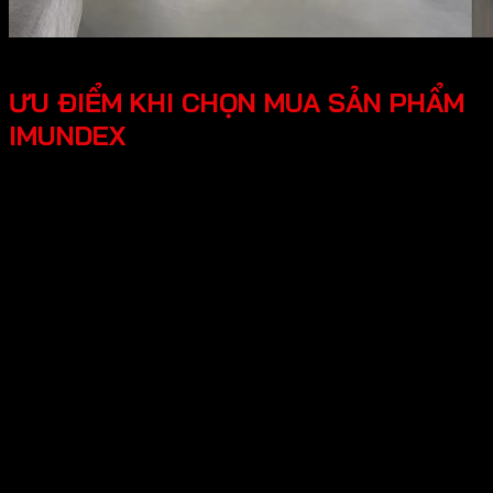
ƯU ĐIỂM KHI CHỌN MUA SẢN PHẨM
IMUNDEX
Tối ưu công năng, tiện lợi người dùng các phụ kiện
Imundex được thiết kế thông minh, tối ưu hóa được
công năng, mang lại trải nghiệm tốt cho người dùng.
Thiết kế hiện đại, đẹp mắt mang lại tính thẩm mỹ cao,
tạo không gian nhà ở sang trọng.
An tâm tuyệt đối chính sách bảo hành rõ ràng, có
nguồn gốc xuất xứ cụ thể, đội ngũ hỗ trợ kỹ thuật
chuyên nghiệp, an tâm cho người dùng.
Hy vọng những thông tin trên giúp ích bạn hiểu rõ về “Giới
thiệu về thương hiệu Imundex? Imundex có tốt không?”.
Cần Hỗ trợ và Tư vấn các sản phẩm của Imundex và đặt
hàng , Quý Khách Vui lòng
Liên hệ Hotline
:0931.234.729
để được báo giá tốt nhất và hỗ trợ nhanh
nhất nhé!