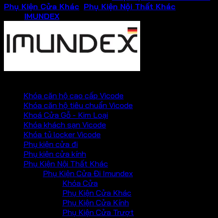
Phụ Kiện Cửa Khác
,
Phụ Kiện Nội Thất Khác
Thương
hiệu:
IMUNDEX
PHỤ KIỆN VICKINI
Khóa căn hộ cao cấp Vicode
Khóa căn hộ tiêu chuẩn Vicode
Khoá Cửa Gỗ - Kim Loại
Khóa khách sạn Vicode
Khóa tủ locker Vicode
Phụ kiện cửa đi
Phụ kiện cửa kính
Phụ Kiện Nội Thất Khác
Phụ Kiện Cửa Đi Imundex
Khóa Cửa
Phụ Kiện Cửa Khác
Phụ Kiện Cửa Kính
Phụ Kiện Cửa Trượt