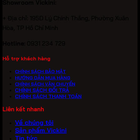
Showroom Vickini:
+ Địa chỉ: 195D Lý Chính Thắng, Phường Xuân
Hòa, TP Hồ Chí Minh
Hotline:
0931 234 729
Hỗ trợ khách hàng
CHÍNH SÁCH BẢO MẬT
HƯỚNG DẪN MUA HÀNG
CHÍNH SÁCH VẬN CHUYỂN
CHÍNH SÁCH ĐỔI TRẢ
CHÍNH SÁCH THANH TOÁN
Liên kết nhanh
Về chúng tôi
Sản phẩm Vickini
Tin tức