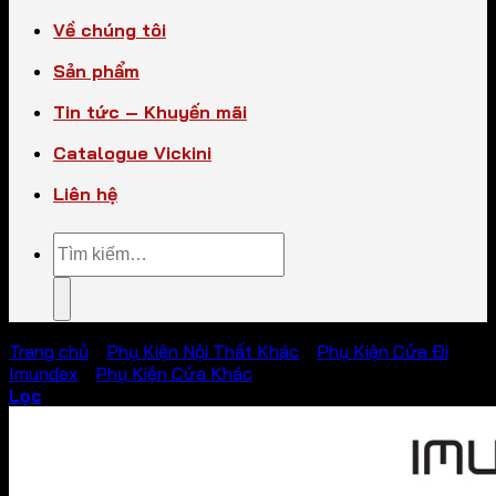
Về chúng tôi
Sản phẩm
Tin tức – Khuyến mãi
Catalogue Vickini
Liên hệ
Tìm
kiếm:
Trang chủ
/
Phụ Kiện Nội Thất Khác
/
Phụ Kiện Cửa Đi
Imundex
/
Phụ Kiện Cửa Khác
Lọc