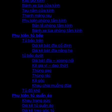
Kẹp giữ kính
Bánh xe lùa cửa kính
Tay nắm cửa kính
Thanh máng ray
Phụ kiện phòng tắm kính
Bản lề phòng tắm kính
Bánh xe lùa phòng tắm kính
Phụ kiện tủ bếp
Tủ bếp trên
Giá kệ bát đĩa cố định
Giá kệ bát đĩa nâng hạ
tủ bếp dưới
Giá bát đĩa – xoong nồi
Kệ gia vị – dao thớt
Thùng gạo
Thùng rác
Kệ góc
Khay chia muỗng đũa
Tủ đồ khô
Phụ kiện tủ quần áo
Khay trang sức
Giá kệ tủ quần áo
Giá kệ treo góc tủ