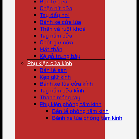
Bản lề cửa
Chặn hít cửa
Tay đẩy hơi
Bánh xe cửa lùa
Thân và ruột khoá
Tay nắm cửa
Chốt giữ cửa
Mắt thần
Kệ gỗ trưng bày
Phụ kiện cửa kính
Bản lề sàn
Kẹp giữ kính
Bánh xe lùa cửa kính
Tay nắm cửa kính
Thanh máng ray
Phụ kiện phòng tắm kính
Bản lề phòng tắm kính
Bánh xe lùa phòng tắm kính