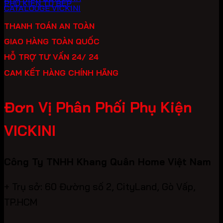
PHỤ KIỆN TỦ BẾP
CATALOUGE VICKINI
THANH TOÁN AN TOÀN
GIAO HÀNG TOÀN QUỐC
HỖ TRỢ TƯ VẤN 24/ 24
CAM KẾT HÀNG CHÍNH HÃNG
Đơn Vị Phân Phối Phụ Kiện
VICKINI
Công Ty TNHH Khang Quân Home Việt Nam
+ Trụ sở: 60 Đường số 2, CityLand, Gò Vấp,
TP.HCM