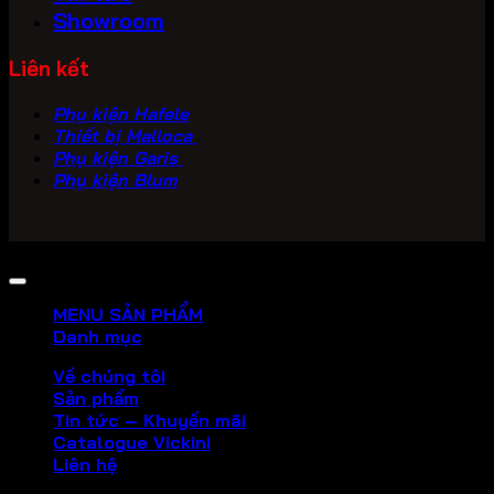
Showroom
Liên kết
Phụ kiện Hafele
Thiết bị Malloca
Phụ kiện Garis
Phụ kiện Blum
Copyright 2026 ©
PHU KIEN VICKINI
MENU SẢN PHẨM
Danh mục
Về chúng tôi
Sản phẩm
Tin tức – Khuyến mãi
Catalogue Vickini
Liên hệ