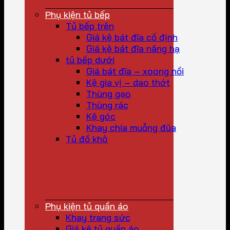
Phụ kiện tủ bếp
Tủ bếp trên
Giá kệ bát đĩa cố định
Giá kệ bát đĩa nâng hạ
tủ bếp dưới
Giá bát đĩa – xoong nồi
Kệ gia vị – dao thớt
Thùng gạo
Thùng rác
Kệ góc
Khay chia muỗng đũa
Tủ đồ khô
Phụ kiện tủ quần áo
Khay trang sức
Giá kệ tủ quần áo