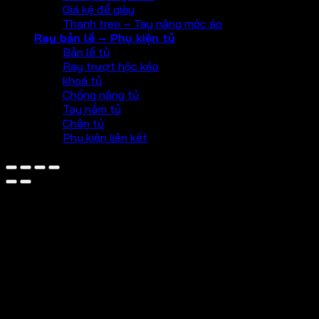
Giá kệ để giày
Thanh treo – Tay nâng móc áo
Ray bản lề – Phụ kiện tủ
Bản lề tủ
Ray trượt hộc kéo
khoá tủ
Chống nâng tủ
Tay nắm tủ
Chân tủ
Phụ kiện liên kết