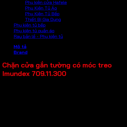
Phụ kiện cửa Hafele
Phụ Kiện Tủ Áo
Phụ Kiện Tủ Bếp
Thiết Bị Gia Dụng
Phụ kiện tủ bếp
Phụ kiện tủ quần áo
Ray bản lề - Phụ kiện tủ
Mô tả
Brand
Chặn cửa gắn tường có móc treo
Imundex 709.11.300
Mã sản phẩm: 709.11.300
Tên sản phẩm: Chặn cửa gắn tường có móc treo
Giá bán: 115,000
Đơn vị tính: Cái
Màu sắc / bề mặt: Bề mặt mờ
Kích thước tổng thể: 46x97mm
Chất liệu chính: Inox 304
Thương hiệu: Imundex-Đức