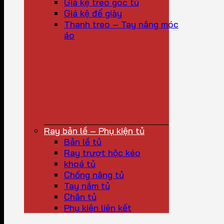
Giá kệ treo góc tủ
Giá kệ để giày
Thanh treo – Tay nâng móc
áo
Ray bản lề – Phụ kiện tủ
Bản lề tủ
Ray trượt hộc kéo
khoá tủ
Chống nâng tủ
Tay nắm tủ
Chân tủ
Phụ kiện liên kết