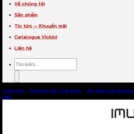
Về chúng tôi
Sản phẩm
Tin tức – Khuyến mãi
Catalogue Vickini
Liên hệ
Tìm
kiếm:
Trang chủ
/
Phụ Kiện Nội Thất Khác
/
Phụ Kiện Cửa Đi Imu
Lọc