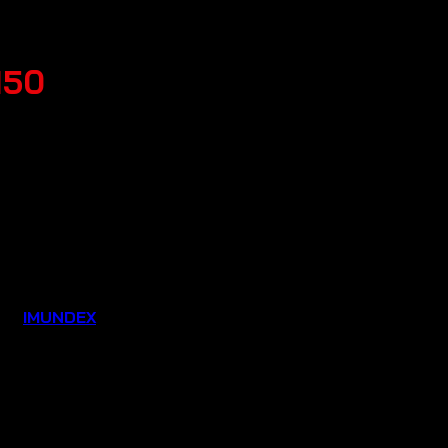
150
ệu:
IMUNDEX