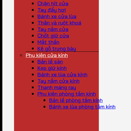
Chặn hít cửa
Tay đẩy hơi
Bánh xe cửa lùa
Thân và ruột khoá
Tay nắm cửa
Chốt giữ cửa
Mắt thần
Kệ gỗ trưng bày
Phụ kiện cửa kính
Bản lề sàn
Kẹp giữ kính
Bánh xe lùa cửa kính
Tay nắm cửa kính
Thanh máng ray
Phụ kiện phòng tắm kính
Bản lề phòng tắm kính
Bánh xe lùa phòng tắm kính