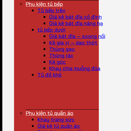
Phụ kiện tủ bếp
Tủ bếp trên
Giá kệ bát đĩa cố định
Giá kệ bát đĩa nâng hạ
tủ bếp dưới
Giá bát đĩa – xoong nồi
Kệ gia vị – dao thớt
Thùng gạo
Thùng rác
Kệ góc
Khay chia muỗng đũa
Tủ đồ khô
Phụ kiện tủ quần áo
Khay trang sức
Giá kệ tủ quần áo