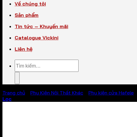
Về chúng tôi
Sản phẩm
Tin tức – Khuyến mãi
Catalogue Vickini
Liên hệ
Tìm
kiếm:
Trang chủ
/
Phụ Kiện Nội Thất Khác
/
Phụ kiện cửa Hafele
Lọc