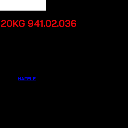
 120KG 941.02.036
g hiệu:
HAFELE