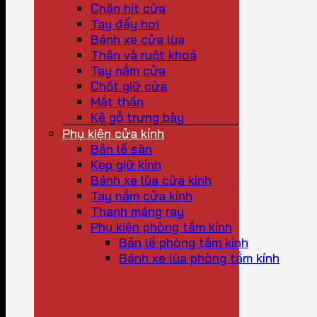
Chặn hít cửa
Tay đẩy hơi
Bánh xe cửa lùa
Thân và ruột khoá
Tay nắm cửa
Chốt giữ cửa
Mắt thần
Kệ gỗ trưng bày
Phụ kiện cửa kính
Bản lề sàn
Kẹp giữ kính
Bánh xe lùa cửa kính
Tay nắm cửa kính
Thanh máng ray
Phụ kiện phòng tắm kính
Bản lề phòng tắm kính
Bánh xe lùa phòng tắm kính