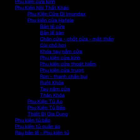
Phụ kiện cửa kính
Phụ Kiện Nội Thất Khác
Phụ Kiện Cửa Đi Imundex
Phụ kiện cửa Hafele
Bản lề cửa
Bản lề sàn
Chặn cửa - chốt cửa - mắt thần
Cùi chỏ hơi
Khóa tay nắm cửa
Phụ kiện cửa kính
Phụ kiện cửa thoát hiểm
Phụ kiện cửa trượt
Ron - thanh chắn bụi
Ruột Khóa
Tay nắm cửa
Thân Khóa
Phụ Kiện Tủ Áo
Phụ Kiện Tủ Bếp
Thiết Bị Gia Dụng
Phụ kiện tủ bếp
Phụ kiện tủ quần áo
Ray bản lề - Phụ kiện tủ