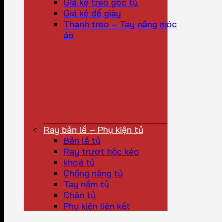
Giá kệ treo góc tủ
Giá kệ để giày
Thanh treo – Tay nâng móc
áo
Ray bản lề – Phụ kiện tủ
Bản lề tủ
Ray trượt hộc kéo
khoá tủ
Chống nâng tủ
Tay nắm tủ
Chân tủ
Phụ kiện liên kết