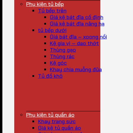
Phụ kiện tủ bếp
Tủ bếp trên
Giá kệ bát đĩa cố định
Giá kệ bát đĩa nâng hạ
tủ bếp dưới
Giá bát đĩa – xoong nồi
Kệ gia vị – dao thớt
Thùng gạo
Thùng rác
Kệ góc
Khay chia muỗng đũa
Tủ đồ khô
Phụ kiện tủ quần áo
Khay trang sức
Giá kệ tủ quần áo