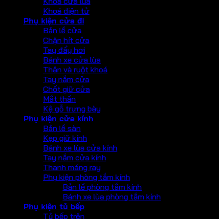
Khoá cửa lùa
Khoá điện tử
Phụ kiện cửa đi
Bản lề cửa
Chặn hít cửa
Tay đẩy hơi
Bánh xe cửa lùa
Thân và ruột khoá
Tay nắm cửa
Chốt giữ cửa
Mắt thần
Kệ gỗ trưng bày
Phụ kiện cửa kính
Bản lề sàn
Kẹp giữ kính
Bánh xe lùa cửa kính
Tay nắm cửa kính
Thanh máng ray
Phụ kiện phòng tắm kính
Bản lề phòng tắm kính
Bánh xe lùa phòng tắm kính
Phụ kiện tủ bếp
Tủ bếp trên