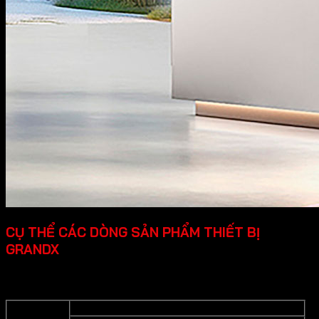
CỤ THỂ CÁC DÒNG SẢN PHẨM THIẾT BỊ
GRANDX
Grandx cung cấp các dòng sản phẩm thiết bị bếp cao cấp
cụ thể như sau:
Bếp từ