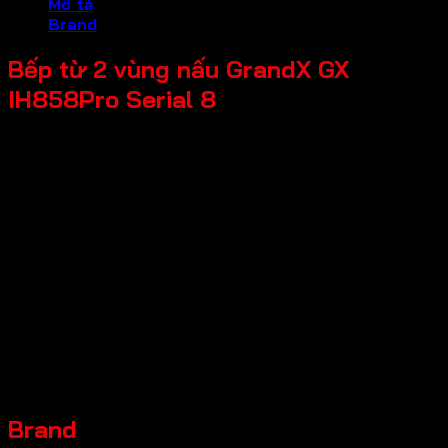
Mô tả
Brand
Bếp từ 2 vùng nấu GrandX GX
IH858Pro Serial 8
* Xuất xứ: Malaysia
* Số vùng nấu: 2
* Mặt kính: EURO Platinum vát 4 cạnh
* IGBT: Infineon Germany 40A X4, IC Dual lõi kép IQ smart
* Inverter: Half Bridge Smart INVERTER
* Booster: 2 vùng nấu riêng biệt Max 3000W
* Bảng điều khiển: Điều khiển trượt cảm ứng 15 levels mức
công suất cho 2 vùng nấu độc lập
* Điện áp: 220-240V/ 50Hz
* Công suất lò trái: 2300W – Booster 3000W
* Công suất lò phải: 2300W – Booster 3000W
* Kích thước sản phẩm: 760R x 450S x 60C mm
* Kích thước khoét đá: 680R x 380S mm
Brand