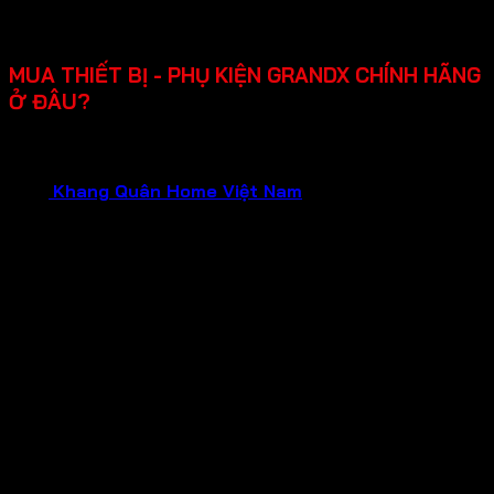
Chính sách bảo hành rõ ràng lên đến 2-3 năm, hỗ trợ
lắp đặt, dễ sửa chữa khi cần.
MUA THIẾT BỊ - PHỤ KIỆN GRANDX CHÍNH HÃNG
Ở ĐÂU?
Bạn đang cần tìm mua thiết bị gia dụng GRANDX chính
hãng, chất lượng đảm bảo và dịch vụ tận tâm?Hãy liên hệ
ngay
Khang Quân Home Việt Nam
.
Chúng tôi tự hào là
Đại Lý Chính Hãng của GRANDX , hứa hẹn mang đến cho
bạn:
Sản phẩm chính hãng 100%
: Mua sắm tại đại lý
chính hãng, bạn hoàn toàn yên tâm về nguồn gốc và
chất lượng của từng sản phẩm GRANDX. Nói không
với hàng giả, hàng nhái, hàng kém chất lượng!
Bảo hành chính hãng
: Tận hưởng chính sách bảo
hành uy tín từ nhà sản xuất, đảm bảo quyền lợi tối đa
cho khách hàng trong suốt quá trình sử dụng.
Giá cả tốt nhất
: Chúng tôi cam kết mang đến mức
giá tốt nhất cùng nhiều chương trình khuyến mãi hấp
dẫn dành riêng cho khách hàng mua tại đại lý chính