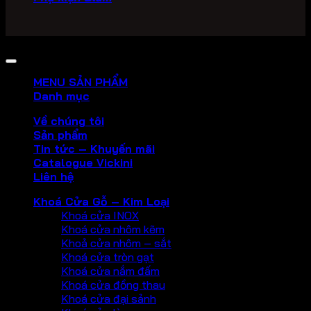
Copyright 2026 ©
PHU KIEN VICKINI
MENU SẢN PHẨM
Danh mục
Về chúng tôi
Sản phẩm
Tin tức – Khuyến mãi
Catalogue Vickini
Liên hệ
Khoá Cửa Gỗ – Kim Loại
Khoá cửa INOX
Khoá cửa nhôm kẽm
Khoả cửa nhôm – sắt
Khoá cửa tròn gạt
Khoá cửa nắm đấm
Khoá cửa đồng thau
Khoá cửa đại sảnh