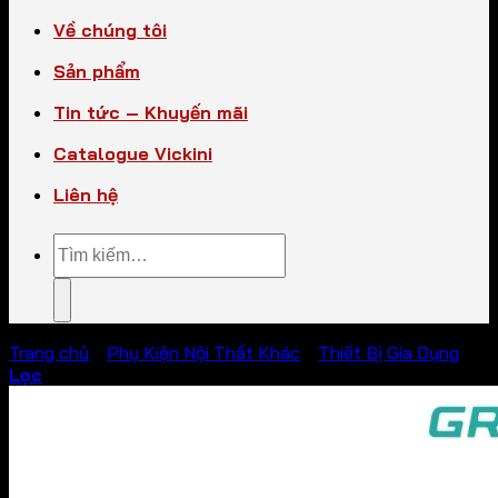
Về chúng tôi
Sản phẩm
Tin tức – Khuyến mãi
Catalogue Vickini
Liên hệ
Tìm
kiếm:
Trang chủ
/
Phụ Kiện Nội Thất Khác
/
Thiết Bị Gia Dụng
Lọc