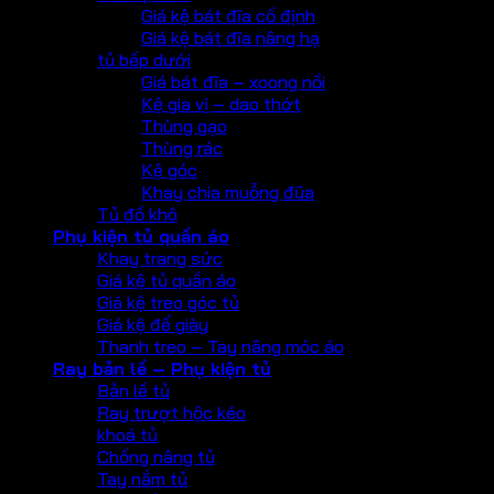
Giá kệ bát đĩa cố định
Giá kệ bát đĩa nâng hạ
tủ bếp dưới
Giá bát đĩa – xoong nồi
Kệ gia vị – dao thớt
Thùng gạo
Thùng rác
Kệ góc
Khay chia muỗng đũa
Tủ đồ khô
Phụ kiện tủ quần áo
Khay trang sức
Giá kệ tủ quần áo
Giá kệ treo góc tủ
Giá kệ để giày
Thanh treo – Tay nâng móc áo
Ray bản lề – Phụ kiện tủ
Bản lề tủ
Ray trượt hộc kéo
khoá tủ
Chống nâng tủ
Tay nắm tủ