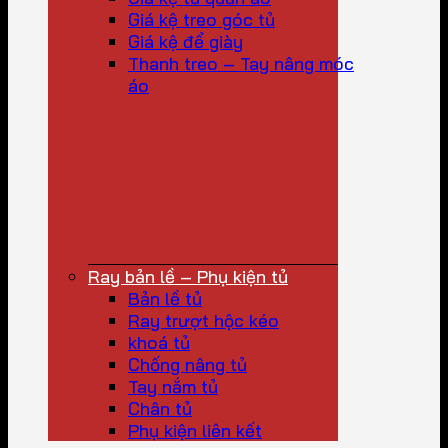
Giá kệ treo góc tủ
Giá kệ để giày
Thanh treo – Tay nâng móc
áo
Ray bản lề – Phụ kiện tủ
Bản lề tủ
Ray trượt hộc kéo
khoá tủ
Chống nâng tủ
Tay nắm tủ
Chân tủ
Phụ kiện liên kết