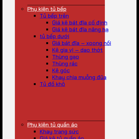
Phụ kiện tủ bếp
Tủ bếp trên
Giá kệ bát đĩa cố định
Giá kệ bát đĩa nâng hạ
tủ bếp dưới
Giá bát đĩa – xoong nồi
Kệ gia vị – dao thớt
Thùng gạo
Thùng rác
Kệ góc
Khay chia muỗng đũa
Tủ đồ khô
Phụ kiện tủ quần áo
Khay trang sức
Giá kệ tủ quần áo