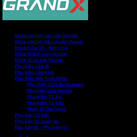
PHỤ KIỆN VICKINI
Khóa căn hộ cao cấp Vicode
Khóa căn hộ tiêu chuẩn Vicode
Khoá Cửa Gỗ - Kim Loại
Khóa khách sạn Vicode
Khóa tủ locker Vicode
Phụ kiện cửa đi
Phụ kiện cửa kính
Phụ Kiện Nội Thất Khác
Phụ Kiện Cửa Đi Imundex
Phụ kiện cửa Hafele
Phụ Kiện Tủ Áo
Phụ Kiện Tủ Bếp
Thiết Bị Gia Dụng
Phụ kiện tủ bếp
Phụ kiện tủ quần áo
Ray bản lề - Phụ kiện tủ