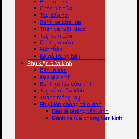
Bản lề cửa
Chặn hít cửa
Tay đẩy hơi
Bánh xe cửa lùa
Thân và ruột khoá
Tay nắm cửa
Chốt giữ cửa
Mắt thần
Kệ gỗ trưng bày
Phụ kiện cửa kính
Bản lề sàn
Kẹp giữ kính
Bánh xe lùa cửa kính
Tay nắm cửa kính
Thanh máng ray
Phụ kiện phòng tắm kính
Bản lề phòng tắm kính
Bánh xe lùa phòng tắm kính