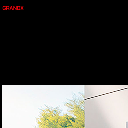
GRANDX
Grandx là một thương hiệu thiết bị bếp cao cấp đáng đầu
tư, một số điểm nổi bật:
Xuất xứ:
Tự hào mang đến các
dòng sản phẩm phụ kiện tủ bếp và phụ kiện nội thất với
thiết kế đậm chất Italia, kết hợp giữa sự thanh lịch truyền
thống và nét hiện đại đầy cảm hứng.
Chất lượng:
Sản
phẩm của chúng tôi đạt độ hoàn thiện cao, sắc nét từng
chi tiết và thể hiện sự đẳng cấp khác biệt.
Đa dạng sản
phẩm:
Dòng thiết bị nhà bếp bao gồm các sản phẩm máy
rửa bát, bếp từ, hút mùi, lò vi sóng… sản xuất theo tiêu
chuẩn công nghệ hàng đầu thế giới.
Thiết kế đẹp:
Các sản
phẩm có thiết kế hiện đại, sang trọng, góp phần tăng tính
thẩm mỹ cho không gian bếp.