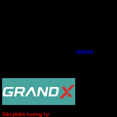
hãng.
Tư vấn chuyên nghiệp
: Đội ngũ nhân viên am hiểu
sản phẩm sẽ tư vấn tận tình, giúp bạn lựa chọn được
thiết bị phù hợp nhất với nhu cầu và không gian bếp
của gia đình.
Hỗ trợ sau bán hàng chu đáo
: Chúng tôi luôn sẵn
sàng hỗ trợ bạn trong quá trình lắp đặt, sử dụng và
bảo trì sản phẩm.
Đừng bỏ lỡ cơ hội nâng cấp căn bếp của bạn với các phụ
kiện và thiết bị gia dụng thông minh từ
GRANDX
. Liên hệ
ngay
Hotline 0931.234.729
được tư vấn và đặt
hàng sản phẩm với mức giá ưu đãi ngay hôm nay!
----------
Sản phẩm tương tự