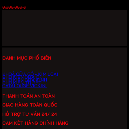
Giá
Giá
2,366,000
₫
3,380,000
₫
gốc
hiện
là:
tại
3,380,000 ₫.
là:
2,366,000 ₫.
DANH MỤC PHỔ BIẾN
KHOÁ CỬA GỖ - KIM LOẠI
PHỤ KIỆN CỬA ĐI
PHỤ KIỆN CỬA KÍNH
PHỤ KIỆN TỦ BẾP
CATALOUGE VICKINI
THANH TOÁN AN TOÀN
GIAO HÀNG TOÀN QUỐC
HỖ TRỢ TƯ VẤN 24/ 24
CAM KẾT HÀNG CHÍNH HÃNG