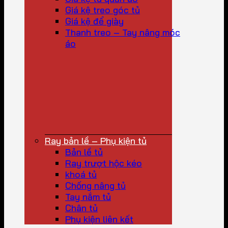
Giá kệ treo góc tủ
Giá kệ để giày
Thanh treo – Tay nâng móc
áo
Ray bản lề – Phụ kiện tủ
Bản lề tủ
Ray trượt hộc kéo
khoá tủ
Chống nâng tủ
Tay nắm tủ
Chân tủ
Phụ kiện liên kết