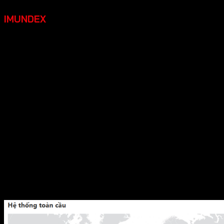
IMUNDEX
Imundex là thương hiệu thuộc tập đoàn Feddersen
được thành lập 1949 tại Đức
, Imundex là thương hiệu
phụ kiện cửa, tủ bếp, tủ quần áo,… cao cấp.Tại Việt Nam
Imundex được biết đến rộng rãi thông qua các nhà phân
phối chính thức, trong đó có phụ kiện cửa, phụ kiện tủ nội
thất, phụ kiện nội thất khác.
Mô hình hoạt động được phân chia rõ ràng và đánh
mạnh theo từng khối lĩnh vực
Tập đoàn Feddersen hiện đang nắm giữ các vị trí
quan trọng trong lĩnh vực sản xuất nhựa, nguyên liệu,
hoá chất, thép, và các sản phẩm kỹ thuật cao.
Nhân viên hơn 800 nhân viên trên khắp thế giới
Chi nhánh và văn phòng đại diện trên 16 chi nhánh và
công ty con trên toàn thế giới.
Tổng doanh số năm 2016 hơn 100.000.000 đô la