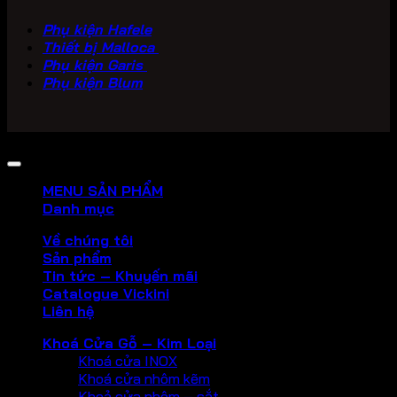
Phụ kiện Hafele
Thiết bị Malloca
Phụ kiện Garis
Phụ kiện Blum
Copyright 2026 ©
PHU KIEN VICKINI
MENU SẢN PHẨM
Danh mục
Về chúng tôi
Sản phẩm
Tin tức – Khuyến mãi
Catalogue Vickini
Liên hệ
Khoá Cửa Gỗ – Kim Loại
Khoá cửa INOX
Khoá cửa nhôm kẽm
Khoả cửa nhôm – sắt