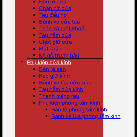
Bản lề cửa
Chặn hít cửa
Tay đẩy hơi
Bánh xe cửa lùa
Thân và ruột khoá
Tay nắm cửa
Chốt giữ cửa
Mắt thần
Kệ gỗ trưng bày
Phụ kiện cửa kính
Bản lề sàn
Kẹp giữ kính
Bánh xe lùa cửa kính
Tay nắm cửa kính
Thanh máng ray
Phụ kiện phòng tắm kính
Bản lề phòng tắm kính
Bánh xe lùa phòng tắm kính