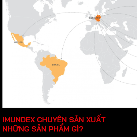
IMUNDEX CHUYÊN SẢN XUẤT
NHỮNG SẢN PHẨM GÌ?