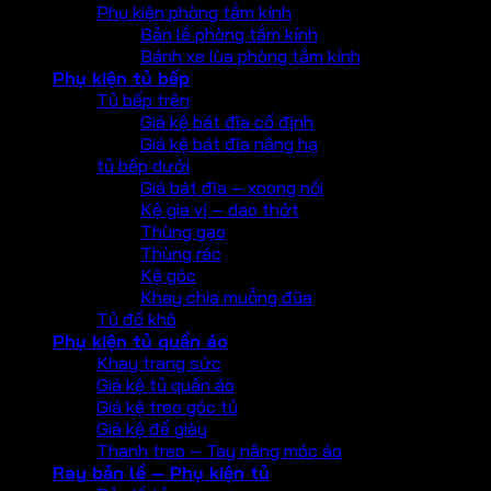
Phụ kiện phòng tắm kính
Bản lề phòng tắm kính
Bánh xe lùa phòng tắm kính
Phụ kiện tủ bếp
Tủ bếp trên
Giá kệ bát đĩa cố định
Giá kệ bát đĩa nâng hạ
tủ bếp dưới
Giá bát đĩa – xoong nồi
Kệ gia vị – dao thớt
Thùng gạo
Thùng rác
Kệ góc
Khay chia muỗng đũa
Tủ đồ khô
Phụ kiện tủ quần áo
Khay trang sức
Giá kệ tủ quần áo
Giá kệ treo góc tủ
Giá kệ để giày
Thanh treo – Tay nâng móc áo
Ray bản lề – Phụ kiện tủ