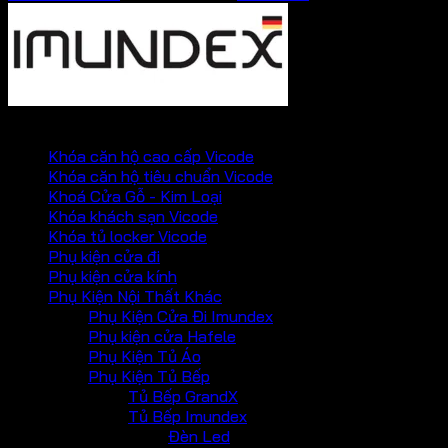
PHỤ KIỆN VICKINI
Khóa căn hộ cao cấp Vicode
Khóa căn hộ tiêu chuẩn Vicode
Khoá Cửa Gỗ - Kim Loại
Khóa khách sạn Vicode
Khóa tủ locker Vicode
Phụ kiện cửa đi
Phụ kiện cửa kính
Phụ Kiện Nội Thất Khác
Phụ Kiện Cửa Đi Imundex
Phụ kiện cửa Hafele
Phụ Kiện Tủ Áo
Phụ Kiện Tủ Bếp
Tủ Bếp GrandX
Tủ Bếp Imundex
Đèn Led