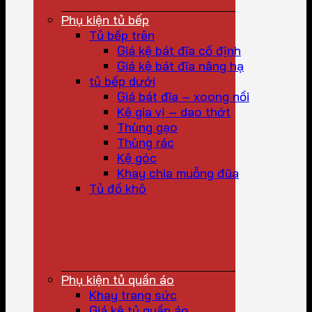
Phụ kiện tủ bếp
Tủ bếp trên
Giá kệ bát đĩa cố định
Giá kệ bát đĩa nâng hạ
tủ bếp dưới
Giá bát đĩa – xoong nồi
Kệ gia vị – dao thớt
Thùng gạo
Thùng rác
Kệ góc
Khay chia muỗng đũa
Tủ đồ khô
Phụ kiện tủ quần áo
Khay trang sức
Giá kệ tủ quần áo