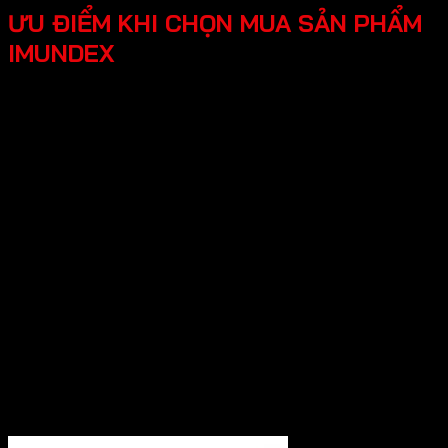
ƯU ĐIỂM KHI CHỌN MUA SẢN PHẨM
IMUNDEX
Tối ưu công năng, tiện lợi người dùng các phụ kiện
Imundex được thiết kế thông minh, tối ưu hóa được
công năng, mang lại trải nghiệm tốt cho người dùng.
Thiết kế hiện đại, đẹp mắt mang lại tính thẩm mỹ cao,
tạo không gian nhà ở sang trọng.
An tâm tuyệt đối chính sách bảo hành rõ ràng, có
nguồn gốc xuất xứ cụ thể, đội ngũ hỗ trợ kỹ thuật
chuyên nghiệp, an tâm cho người dùng.
Hy vọng những thông tin trên giúp ích bạn hiểu rõ về “Giới
thiệu về thương hiệu Imundex? Imundex có tốt không?”.
Cần Hỗ trợ và Tư vấn các sản phẩm của Imundex và đặt
hàng , Quý Khách Vui lòng
Liên hệ Hotline
:0931.234.729
để được báo giá tốt nhất và hỗ trợ nhanh
nhất nhé!
----------