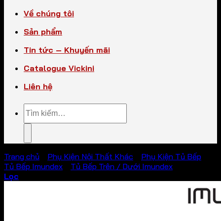
Về chúng tôi
Sản phẩm
Tin tức – Khuyến mãi
Catalogue Vickini
Liên hệ
Tìm
kiếm:
Trang chủ
/
Phụ Kiện Nội Thất Khác
/
Phụ Kiện Tủ Bếp
/
Tủ Bếp Imundex
/
Tủ Bếp Trên / Dưới Imundex
Lọc