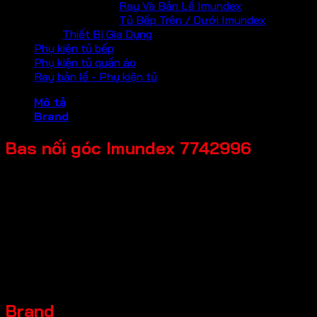
Ray Và Bản Lề Imundex
Tủ Bếp Trên / Dưới Imundex
Thiết Bị Gia Dụng
Phụ kiện tủ bếp
Phụ kiện tủ quần áo
Ray bản lề - Phụ kiện tủ
Mô tả
Brand
Bas nối góc Imundex 7742996
Mã sản phẩm: 7742996
Tên sản phẩm: Bas nối góc
Giá bán: 162,000
Đơn vị tính: Cái
Màu sắc / bề mặt: Bề mặt nhôm mờ
Chất liệu chính: Thép mạ kẽm
Thương hiệu: Imundex-Đức
Bảo hành: 2 năm
Brand