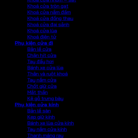
Khoá cửa tròn gạt
Khoá cửa nắm đấm
Khoá cửa đồng thau
Khoá cửa đại sảnh
Khoá cửa lùa
Khoá điện tử
Phụ kiện cửa đi
Bản lề cửa
Chặn hít cửa
Tay đẩy hơi
Bánh xe cửa lùa
Thân và ruột khoá
Tay nắm cửa
Chốt giữ cửa
Mắt thần
Kệ gỗ trưng bày
Phụ kiện cửa kính
Bản lề sàn
Kẹp giữ kính
Bánh xe lùa cửa kính
Tay nắm cửa kính
Thanh máng ray