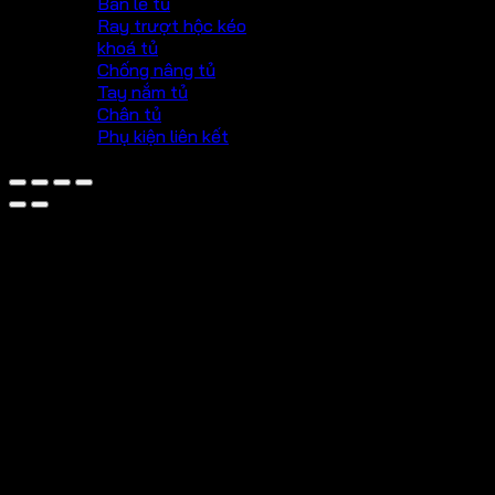
Bản lề tủ
Ray trượt hộc kéo
khoá tủ
Chống nâng tủ
Tay nắm tủ
Chân tủ
Phụ kiện liên kết