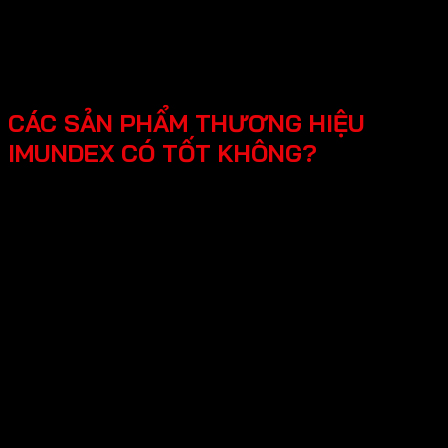
SmartHome - Hệ thống chuông cửa có hình - Khóa
điện tử - Phụ kiện cửa đi - Phụ kiện cửa kính và vách
kính phòng tắm - Phụ kiện cho tủ bếp nội thất - Hệ
thống đèn led cho nội thất -Phụ kiện cabinet xếp gọn
CÁC SẢN PHẨM THƯƠNG HIỆU
IMUNDEX CÓ TỐT KHÔNG?
Các sản phẩm Imundex được đánh giá rất tốt nhờ vào:
Chất lượng theo tiêu chuẩn Đức: Imundex xuất xứ từ
Đức, một quốc gia nổi tiếng về kỹ thuật và chất
lượng sản phẩm.
Vật liệu cao cấp và bền đẹp: Imundex sử dụng vật liệu
chất lượng cao như inox 304, thép không gỉ, hợp kim
nhôm,…
Sản phẩm đa dạng, phong phú từ phụ kiện cửa, phụ
kiện bếp,…Sử dụng đa dạng đáp ứng mọi nhu cầu của
khách hàng.
Thương hiệu uy tín tại thị trường Việt Nam, chính
sách bảo hành cụ thể, rõ ràng.