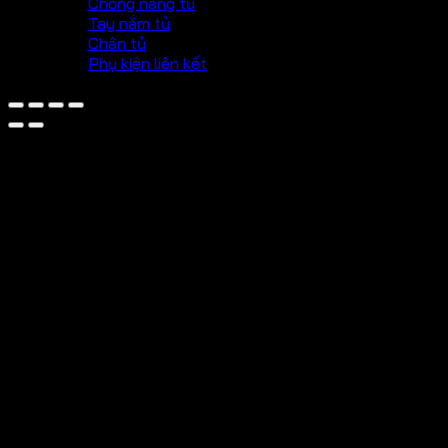
Chống nâng tủ
Tay nắm tủ
Chân tủ
Phụ kiện liên kết