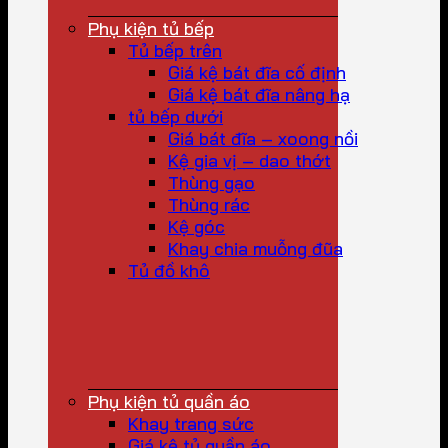
Phụ kiện tủ bếp
Tủ bếp trên
Giá kệ bát đĩa cố định
Giá kệ bát đĩa nâng hạ
tủ bếp dưới
Giá bát đĩa – xoong nồi
Kệ gia vị – dao thớt
Thùng gạo
Thùng rác
Kệ góc
Khay chia muỗng đũa
Tủ đồ khô
Phụ kiện tủ quần áo
Khay trang sức
Giá kệ tủ quần áo