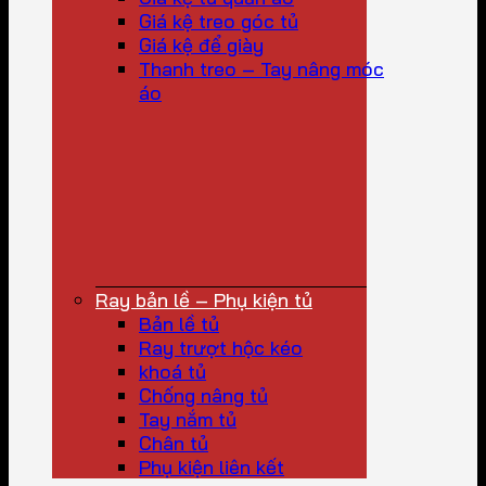
Giá kệ treo góc tủ
Giá kệ để giày
Thanh treo – Tay nâng móc
áo
Ray bản lề – Phụ kiện tủ
Bản lề tủ
Ray trượt hộc kéo
khoá tủ
Chống nâng tủ
Tay nắm tủ
Chân tủ
Phụ kiện liên kết