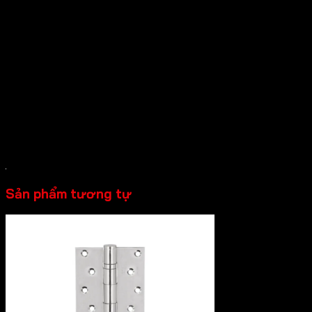
nhờ công nghệ sản xuất từ Đức mà còn thỏa mãn nhu cầu
thẩm mỹ của người dùng với màu đen mờ độc đáo.
Mô tả sản phẩm:
+ Màu đen mờ
+ Vật liệu: inox 304
+ Kích thước: 102 x 76 x 3mm – 2 vòng bi
+ Chịu lực với 3 bản lề: 70kg
Sản phẩm tương tự