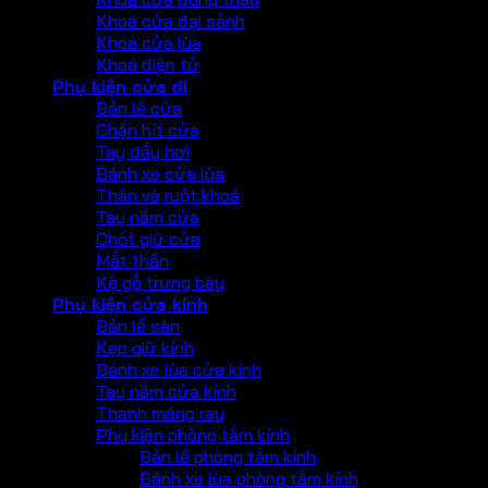
Khoá cửa đại sảnh
Khoá cửa lùa
Khoá điện tử
Phụ kiện cửa đi
Bản lề cửa
Chặn hít cửa
Tay đẩy hơi
Bánh xe cửa lùa
Thân và ruột khoá
Tay nắm cửa
Chốt giữ cửa
Mắt thần
Kệ gỗ trưng bày
Phụ kiện cửa kính
Bản lề sàn
Kẹp giữ kính
Bánh xe lùa cửa kính
Tay nắm cửa kính
Thanh máng ray
Phụ kiện phòng tắm kính
Bản lề phòng tắm kính
Bánh xe lùa phòng tắm kính