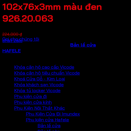
102x76x3mm màu đen
926.20.063
Giá
Giá
168,000
₫
224,000
₫
Gọi cho chúng tôi
gốc
hiện
chat zalo
SKU:
926.20.063
là:
Danh mục:
tại
Bản lề cửa
Thương hiệu:
HAFELE
224,000 ₫.
là:
PHỤ KIỆN VICKINI
168,000 ₫.
Khóa căn hộ cao cấp Vicode
Khóa căn hộ tiêu chuẩn Vicode
Khoá Cửa Gỗ - Kim Loại
Khóa khách sạn Vicode
Khóa tủ locker Vicode
Phụ kiện cửa đi
Phụ kiện cửa kính
Phụ Kiện Nội Thất Khác
Phụ Kiện Cửa Đi Imundex
Phụ kiện cửa Hafele
Bản lề cửa