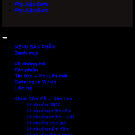
Phụ kiện Garis
Phụ kiện Blum
Copyright 2026 ©
PHU KIEN VICKINI
MENU SẢN PHẨM
Danh mục
Về chúng tôi
Sản phẩm
Tin tức – Khuyến mãi
Catalogue Vickini
Liên hệ
Khoá Cửa Gỗ – Kim Loại
Khoá cửa INOX
Khoá cửa nhôm kẽm
Khoả cửa nhôm – sắt
Khoá cửa tròn gạt
Khoá cửa nắm đấm
Khoá cửa đồng thau