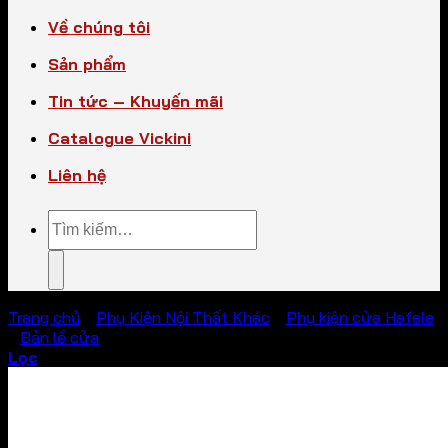
Về chúng tôi
Sản phẩm
Tin tức – Khuyến mãi
Catalogue Vickini
Liên hệ
Tìm
kiếm:
Trang chủ
/
Phụ Kiện Nội Thất Khác
/
Phụ kiện cửa Hafele
/
Bản lề cửa
Lọc