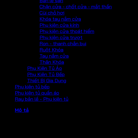
Bản lề sàn
Chặn cửa - chốt cửa - mắt thần
Cùi chỏ hơi
Khóa tay nắm cửa
Phụ kiện cửa kính
Phụ kiện cửa thoát hiểm
Phụ kiện cửa trượt
Ron - thanh chắn bụi
Ruột Khóa
Tay nắm cửa
Thân Khóa
Phụ Kiện Tủ Áo
Phụ Kiện Tủ Bếp
Thiết Bị Gia Dụng
Phụ kiện tủ bếp
Phụ kiện tủ quần áo
Ray bản lề - Phụ kiện tủ
Mô tả
Bản lề cửa Hafele màu đen 102x76x3mm – 2 vòng bi
Các bản lề lá của Black Range không chỉ vô cùng bền chắc