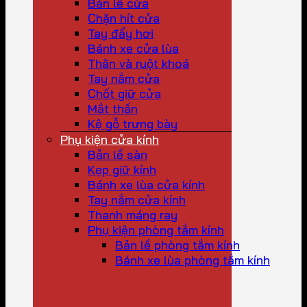
Bản lề cửa
Chặn hít cửa
Tay đẩy hơi
Bánh xe cửa lùa
Thân và ruột khoá
Tay nắm cửa
Chốt giữ cửa
Mắt thần
Kệ gỗ trưng bày
Phụ kiện cửa kính
Bản lề sàn
Kẹp giữ kính
Bánh xe lùa cửa kính
Tay nắm cửa kính
Thanh máng ray
Phụ kiện phòng tắm kính
Bản lề phòng tắm kính
Bánh xe lùa phòng tắm kính