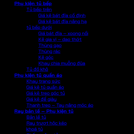
Phụ kiện tủ bếp
Tủ bếp trên
Giá kệ bát đĩa cố định
Giá kệ bát đĩa nâng hạ
tủ bếp dưới
Giá bát đĩa – xoong nồi
Kệ gia vị – dao thớt
Thùng gạo
Thùng rác
Kệ góc
Khay chia muỗng đũa
Tủ đồ khô
Phụ kiện tủ quần áo
Khay trang sức
Giá kệ tủ quần áo
Giá kệ treo góc tủ
Giá kệ để giày
Thanh treo – Tay nâng móc áo
Ray bản lề – Phụ kiện tủ
Bản lề tủ
Ray trượt hộc kéo
khoá tủ