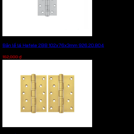
Bản lề lá Hafele 2BB 102x76x3mm 926.20.804
Giá
Giá
121,500
₫
162,000
₫
gốc
hiện
là:
tại
162,000 ₫.
là:
121,500 ₫.