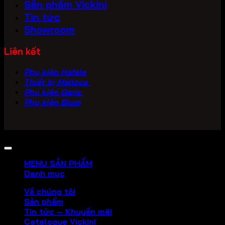
Sản phẩm Vickini
Tin tức
Showroom
Liên kết
Phụ kiện Hafele
Thiết bị Malloca
Phụ kiện Garis
Phụ kiện Blum
Copyright 2026 ©
PHU KIEN VICKINI
MENU SẢN PHẨM
Danh mục
Về chúng tôi
Sản phẩm
Tin tức – Khuyến mãi
Catalogue Vickini