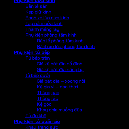
Phụ kiện cửa kính
Bản lề sàn
Kẹp giữ kính
Bánh xe lùa cửa kính
Tay nắm cửa kính
Thanh máng ray
Phụ kiện phòng tắm kính
Bản lề phòng tắm kính
Bánh xe lùa phòng tắm kính
Phụ kiện tủ bếp
Tủ bếp trên
Giá kệ bát đĩa cố định
Giá kệ bát đĩa nâng hạ
tủ bếp dưới
Giá bát đĩa – xoong nồi
Kệ gia vị – dao thớt
Thùng gạo
Thùng rác
Kệ góc
Khay chia muỗng đũa
Tủ đồ khô
Phụ kiện tủ quần áo
Khay trang sức