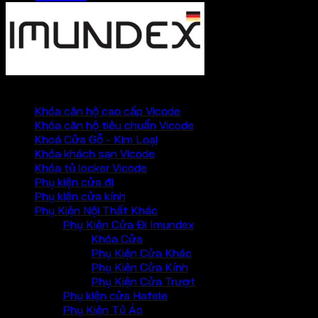
PHỤ KIỆN VICKINI
Khóa căn hộ cao cấp Vicode
Khóa căn hộ tiêu chuẩn Vicode
Khoá Cửa Gỗ - Kim Loại
Khóa khách sạn Vicode
Khóa tủ locker Vicode
Phụ kiện cửa đi
Phụ kiện cửa kính
Phụ Kiện Nội Thất Khác
Phụ Kiện Cửa Đi Imundex
Khóa Cửa
Phụ Kiện Cửa Khác
Phụ Kiện Cửa Kính
Phụ Kiện Cửa Trượt
Phụ kiện cửa Hafele
Phụ Kiện Tủ Áo