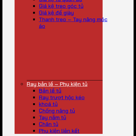
Giá kệ treo góc tủ
Giá kệ để giày
Thanh treo – Tay nâng móc
áo
Ray bản lề – Phụ kiện tủ
Bản lề tủ
Ray trượt hộc kéo
khoá tủ
Chống nâng tủ
Tay nắm tủ
Chân tủ
Phụ kiện liên kết