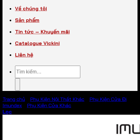
Về chúng tôi
Sản phẩm
Tin tức – Khuyến mãi
Catalogue Vickini
Liên hệ
Tìm
kiếm:
Trang chủ
/
Phụ Kiện Nội Thất Khác
/
Phụ Kiện Cửa Đi
Imundex
/
Phụ Kiện Cửa Khác
Lọc