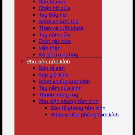
Bản lề cửa
Chặn hít cửa
Tay đẩy hơi
Bánh xe cửa lùa
Thân và ruột khoá
Tay nắm cửa
Chốt giữ cửa
Mắt thần
Kệ gỗ trưng bày
Phụ kiện cửa kính
Bản lề sàn
Kẹp giữ kính
Bánh xe lùa cửa kính
Tay nắm cửa kính
Thanh máng ray
Phụ kiện phòng tắm kính
Bản lề phòng tắm kính
Bánh xe lùa phòng tắm kính