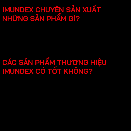
IMUNDEX CHUYÊN SẢN XUẤT
NHỮNG SẢN PHẨM GÌ?
SmartHome - Hệ thống chuông cửa có hình - Khóa
điện tử - Phụ kiện cửa đi - Phụ kiện cửa kính và vách
kính phòng tắm - Phụ kiện cho tủ bếp nội thất - Hệ
thống đèn led cho nội thất -Phụ kiện cabinet xếp gọn
CÁC SẢN PHẨM THƯƠNG HIỆU
IMUNDEX CÓ TỐT KHÔNG?
Các sản phẩm Imundex được đánh giá rất tốt nhờ vào:
Chất lượng theo tiêu chuẩn Đức: Imundex xuất xứ từ
Đức, một quốc gia nổi tiếng về kỹ thuật và chất
lượng sản phẩm.
Vật liệu cao cấp và bền đẹp: Imundex sử dụng vật liệu
chất lượng cao như inox 304, thép không gỉ, hợp kim
nhôm,…
Sản phẩm đa dạng, phong phú từ phụ kiện cửa, phụ