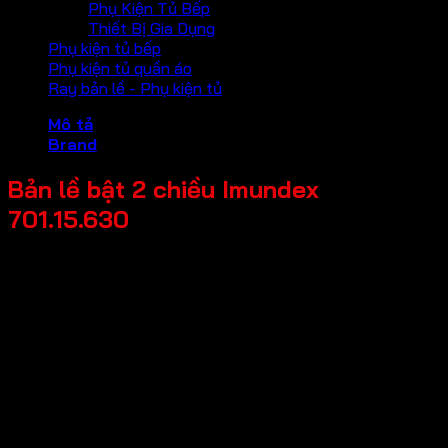
Phụ Kiện Tủ Bếp
Thiết Bị Gia Dụng
Phụ kiện tủ bếp
Phụ kiện tủ quần áo
Ray bản lề - Phụ kiện tủ
Mô tả
Brand
Bản lề bật 2 chiều Imundex
701.15.630
Mã sản phẩm: 701.15.630
Tên sản phẩm: Bản lề bật 2 chiều
Giá bán: 400,000
Đơn vị tính: Cái
Màu sắc / bề mặt: Bề mặt mờ
Kích thước tổng thể: 103x130x2mm
Chất liệu chính: Inox 304
Phân biệt hướng mở: Có thể dùng cho cửa mở trái và phải
Sản phẩm gồm: 1 cái bản lề và những vít inox 304, M4 x
30mm