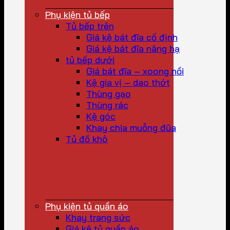
Phụ kiện tủ bếp
Tủ bếp trên
Giá kệ bát đĩa cố định
Giá kệ bát đĩa nâng hạ
tủ bếp dưới
Giá bát đĩa – xoong nồi
Kệ gia vị – dao thớt
Thùng gạo
Thùng rác
Kệ góc
Khay chia muỗng đũa
Tủ đồ khô
Phụ kiện tủ quần áo
Khay trang sức
Giá kệ tủ quần áo