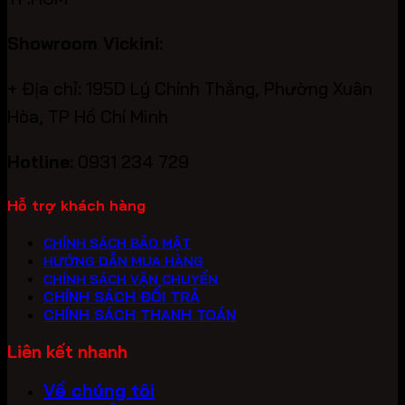
Showroom Vickini:
+ Địa chỉ: 195D Lý Chính Thắng, Phường Xuân
Hòa, TP Hồ Chí Minh
Hotline:
0931 234 729
Hỗ trợ khách hàng
CHÍNH SÁCH BẢO MẬT
HƯỚNG DẪN MUA HÀNG
CHÍNH SÁCH VẬN CHUYỂN
CHÍNH SÁCH ĐỔI TRẢ
CHÍNH SÁCH THANH TOÁN
Liên kết nhanh
Về chúng tôi