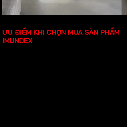
ƯU ĐIỂM KHI CHỌN MUA SẢN PHẨM
IMUNDEX
Tối ưu công năng, tiện lợi người dùng các phụ kiện
Imundex được thiết kế thông minh, tối ưu hóa được
công năng, mang lại trải nghiệm tốt cho người dùng.
Thiết kế hiện đại, đẹp mắt mang lại tính thẩm mỹ cao,
tạo không gian nhà ở sang trọng.
An tâm tuyệt đối chính sách bảo hành rõ ràng, có
nguồn gốc xuất xứ cụ thể, đội ngũ hỗ trợ kỹ thuật
chuyên nghiệp, an tâm cho người dùng.
Hy vọng những thông tin trên giúp ích bạn hiểu rõ về “Giới
thiệu về thương hiệu Imundex? Imundex có tốt không?”.
Cần Hỗ trợ và Tư vấn các sản phẩm của Imundex và đặt
hàng , Quý Khách Vui lòng
Liên hệ Hotline
:0931.234.729
để được báo giá tốt nhất và hỗ trợ nhanh