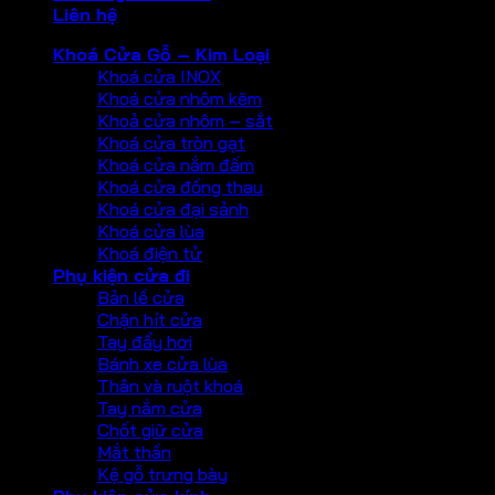
Liên hệ
Khoá Cửa Gỗ – Kim Loại
Khoá cửa INOX
Khoá cửa nhôm kẽm
Khoả cửa nhôm – sắt
Khoá cửa tròn gạt
Khoá cửa nắm đấm
Khoá cửa đồng thau
Khoá cửa đại sảnh
Khoá cửa lùa
Khoá điện tử
Phụ kiện cửa đi
Bản lề cửa
Chặn hít cửa
Tay đẩy hơi
Bánh xe cửa lùa
Thân và ruột khoá
Tay nắm cửa
Chốt giữ cửa
Mắt thần
Kệ gỗ trưng bày