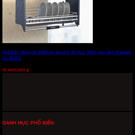
Giá bát nâng hạ 800mm khung rổ Inox 304 nan dẹt GrandX
XL.80S2
Giá
Giá
7,322,000
₫
10,460,000
₫
gốc
hiện
là:
tại
10,460,000 ₫.
là:
7,322,000 ₫.
DANH MỤC PHỔ BIẾN