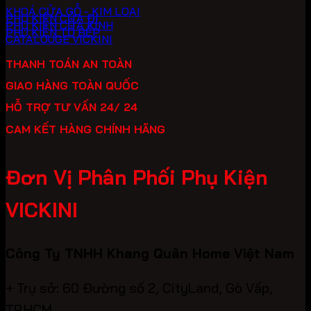
KHOÁ CỬA GỖ - KIM LOẠI
PHỤ KIỆN CỬA ĐI
PHỤ KIỆN CỬA KÍNH
PHỤ KIỆN TỦ BẾP
CATALOUGE VICKINI
THANH TOÁN AN TOÀN
GIAO HÀNG TOÀN QUỐC
HỖ TRỢ TƯ VẤN 24/ 24
CAM KẾT HÀNG CHÍNH HÃNG
Đơn Vị Phân Phối Phụ Kiện
VICKINI
Công Ty TNHH Khang Quân Home Việt Nam
+ Trụ sở: 60 Đường số 2, CityLand, Gò Vấp,
TP.HCM