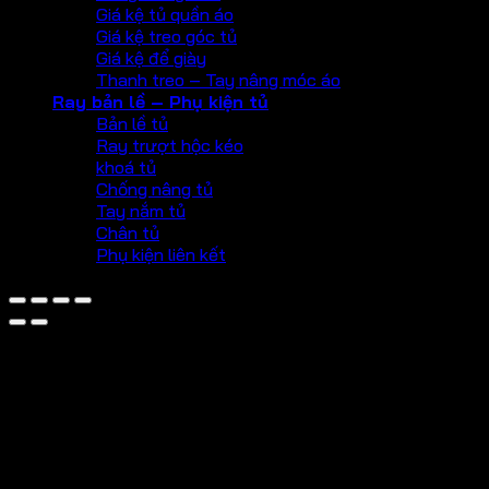
Giá kệ tủ quần áo
Giá kệ treo góc tủ
Giá kệ để giày
Thanh treo – Tay nâng móc áo
Ray bản lề – Phụ kiện tủ
Bản lề tủ
Ray trượt hộc kéo
khoá tủ
Chống nâng tủ
Tay nắm tủ
Chân tủ
Phụ kiện liên kết