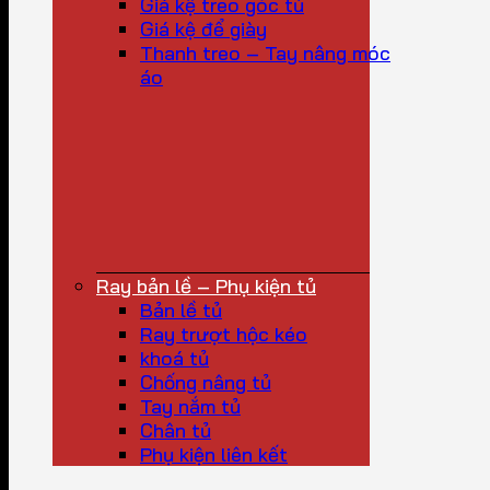
Giá kệ treo góc tủ
Giá kệ để giày
Thanh treo – Tay nâng móc
áo
Ray bản lề – Phụ kiện tủ
Bản lề tủ
Ray trượt hộc kéo
khoá tủ
Chống nâng tủ
Tay nắm tủ
Chân tủ
Phụ kiện liên kết