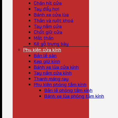
Chặn hít cửa
Tay đẩy hơi
Bánh xe cửa lùa
Thân và ruột khoá
Tay nắm cửa
Chốt giữ cửa
Mắt thần
Kệ gỗ trưng bày
Phụ kiện cửa kính
Bản lề sàn
Kẹp giữ kính
Bánh xe lùa cửa kính
Tay nắm cửa kính
Thanh máng ray
Phụ kiện phòng tắm kính
Bản lề phòng tắm kính
Bánh xe lùa phòng tắm kính