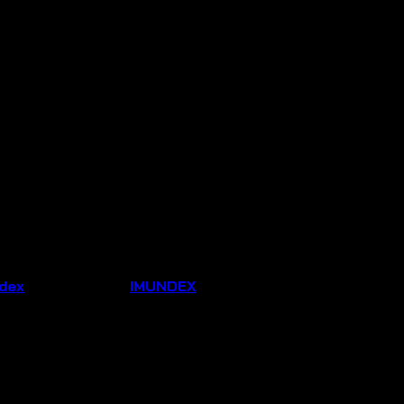
ndex
Thương hiệu:
IMUNDEX