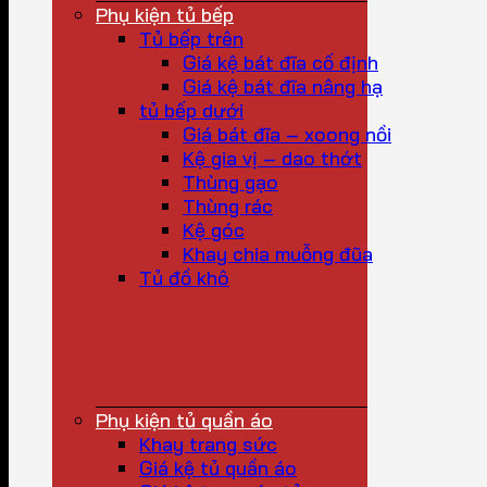
Phụ kiện tủ bếp
Tủ bếp trên
Giá kệ bát đĩa cố định
Giá kệ bát đĩa nâng hạ
tủ bếp dưới
Giá bát đĩa – xoong nồi
Kệ gia vị – dao thớt
Thùng gạo
Thùng rác
Kệ góc
Khay chia muỗng đũa
Tủ đồ khô
Phụ kiện tủ quần áo
Khay trang sức
Giá kệ tủ quần áo