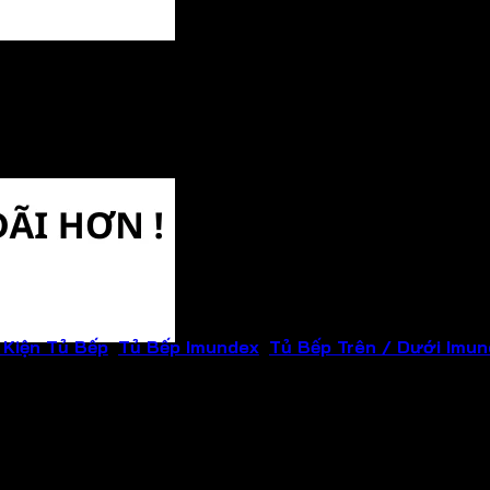
2
 Kiện Tủ Bếp
,
Tủ Bếp Imundex
,
Tủ Bếp Trên / Dưới Imu