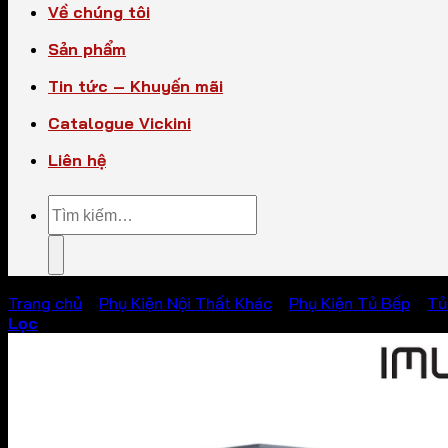
Về chúng tôi
Sản phẩm
Tin tức – Khuyến mãi
Catalogue Vickini
Liên hệ
Tìm
kiếm:
Trang chủ
/
Phụ Kiện Nội Thất Khác
/
Phụ Kiện Tủ Bếp
/
Tủ
Lọc