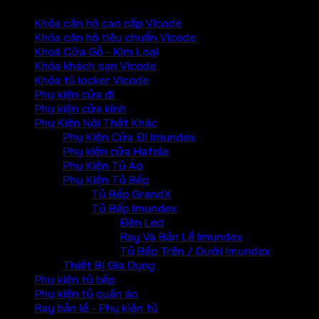
Khóa căn hộ cao cấp Vicode
Khóa căn hộ tiêu chuẩn Vicode
Khoá Cửa Gỗ - Kim Loại
Khóa khách sạn Vicode
Khóa tủ locker Vicode
Phụ kiện cửa đi
Phụ kiện cửa kính
Phụ Kiện Nội Thất Khác
Phụ Kiện Cửa Đi Imundex
Phụ kiện cửa Hafele
Phụ Kiện Tủ Áo
Phụ Kiện Tủ Bếp
Tủ Bếp GrandX
Tủ Bếp Imundex
Đèn Led
Ray Và Bản Lề Imundex
Tủ Bếp Trên / Dưới Imundex
Thiết Bị Gia Dụng
Phụ kiện tủ bếp
Phụ kiện tủ quần áo
Ray bản lề - Phụ kiện tủ