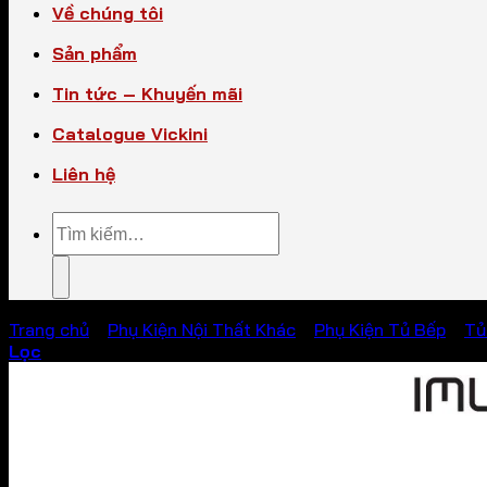
Về chúng tôi
Sản phẩm
Tin tức – Khuyến mãi
Catalogue Vickini
Liên hệ
Tìm
kiếm:
Trang chủ
/
Phụ Kiện Nội Thất Khác
/
Phụ Kiện Tủ Bếp
/
Tủ
Lọc