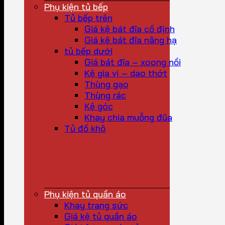
Phụ kiện tủ bếp
Tủ bếp trên
Giá kệ bát đĩa cố định
Giá kệ bát đĩa nâng hạ
tủ bếp dưới
Giá bát đĩa – xoong nồi
Kệ gia vị – dao thớt
Thùng gạo
Thùng rác
Kệ góc
Khay chia muỗng đũa
Tủ đồ khô
Phụ kiện tủ quần áo
Khay trang sức
Giá kệ tủ quần áo