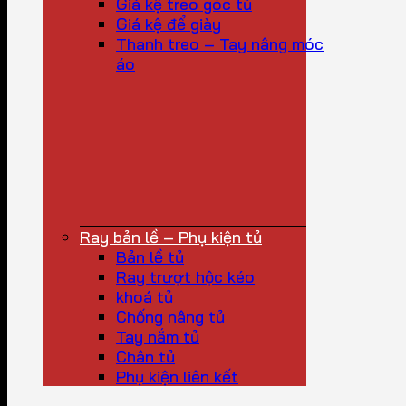
Giá kệ treo góc tủ
Giá kệ để giày
Thanh treo – Tay nâng móc
áo
Ray bản lề – Phụ kiện tủ
Bản lề tủ
Ray trượt hộc kéo
khoá tủ
Chống nâng tủ
Tay nắm tủ
Chân tủ
Phụ kiện liên kết