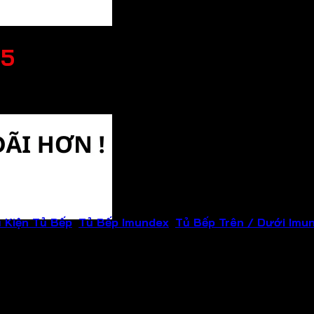
65
 Kiện Tủ Bếp
,
Tủ Bếp Imundex
,
Tủ Bếp Trên / Dưới Imu