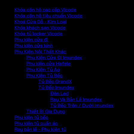
Khóa căn hộ cao cấp Vicode
Khóa căn hộ tiêu chuẩn Vicode
Khoá Cửa Gỗ - Kim Loại
Khóa khách sạn Vicode
Khóa tủ locker Vicode
Phụ kiện cửa đi
Phụ kiện cửa kính
Phụ Kiện Nội Thất Khác
Phụ Kiện Cửa Đi Imundex
Phụ kiện cửa Hafele
Phụ Kiện Tủ Áo
Phụ Kiện Tủ Bếp
Tủ Bếp GrandX
Tủ Bếp Imundex
Đèn Led
Ray Và Bản Lề Imundex
Tủ Bếp Trên / Dưới Imundex
Thiết Bị Gia Dụng
Phụ kiện tủ bếp
Phụ kiện tủ quần áo
Ray bản lề - Phụ kiện tủ