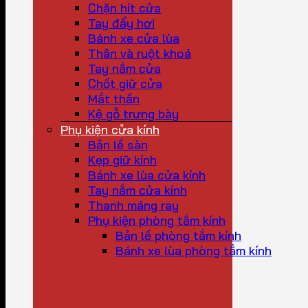
Chặn hít cửa
Tay đẩy hơi
Bánh xe cửa lùa
Thân và ruột khoá
Tay nắm cửa
Chốt giữ cửa
Mắt thần
Kệ gỗ trưng bày
Phụ kiện cửa kính
Bản lề sàn
Kẹp giữ kính
Bánh xe lùa cửa kính
Tay nắm cửa kính
Thanh máng ray
Phụ kiện phòng tắm kính
Bản lề phòng tắm kính
Bánh xe lùa phòng tắm kính