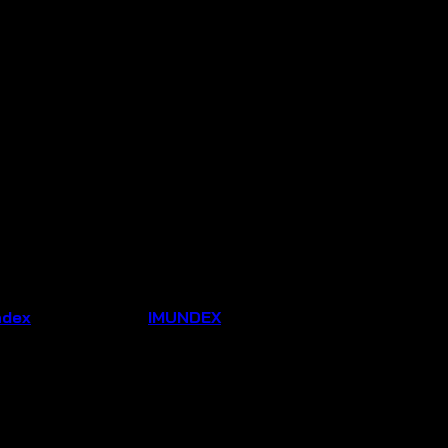
ndex
Thương hiệu:
IMUNDEX