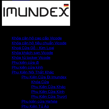
PHỤ KIỆN VICKINI
Khóa căn hộ cao cấp Vicode
Khóa căn hộ tiêu chuẩn Vicode
Khoá Cửa Gỗ - Kim Loại
Khóa khách sạn Vicode
Khóa tủ locker Vicode
Phụ kiện cửa đi
Phụ kiện cửa kính
Phụ Kiện Nội Thất Khác
Phụ Kiện Cửa Đi Imundex
Khóa Cửa
Phụ Kiện Cửa Khác
Phụ Kiện Cửa Kính
Phụ Kiện Cửa Trượt
Phụ kiện cửa Hafele
Phụ Kiện Tủ Áo