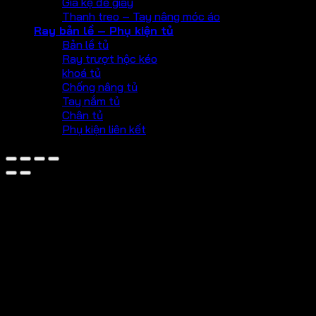
Giá kệ để giày
Thanh treo – Tay nâng móc áo
Ray bản lề – Phụ kiện tủ
Bản lề tủ
Ray trượt hộc kéo
khoá tủ
Chống nâng tủ
Tay nắm tủ
Chân tủ
Phụ kiện liên kết