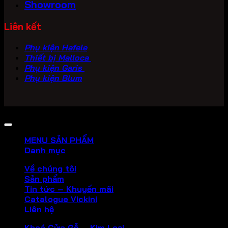
Showroom
Liên kết
Phụ kiện Hafele
Thiết bị Malloca
Phụ kiện Garis
Phụ kiện Blum
Copyright 2026 ©
PHU KIEN VICKINI
MENU SẢN PHẨM
Danh mục
Về chúng tôi
Sản phẩm
Tin tức – Khuyến mãi
Catalogue Vickini
Liên hệ
Khoá Cửa Gỗ – Kim Loại