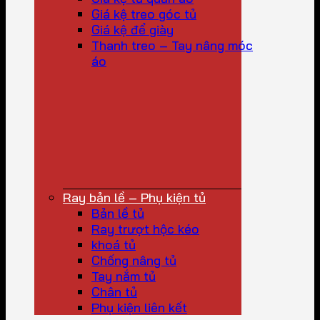
Giá kệ treo góc tủ
Giá kệ để giày
Thanh treo – Tay nâng móc
áo
Ray bản lề – Phụ kiện tủ
Bản lề tủ
Ray trượt hộc kéo
khoá tủ
Chống nâng tủ
Tay nắm tủ
Chân tủ
Phụ kiện liên kết