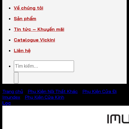
Về chúng tôi
Sản phẩm
Tin tức – Khuyến mãi
Catalogue Vickini
Liên hệ
Tìm
kiếm:
Trang chủ
/
Phụ Kiện Nội Thất Khác
/
Phụ Kiện Cửa Đi
Imundex
/
Phụ Kiện Cửa Kính
Lọc