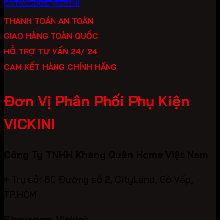
CATALOUGE VICKINI
THANH TOÁN AN TOÀN
GIAO HÀNG TOÀN QUỐC
HỖ TRỢ TƯ VẤN 24/ 24
CAM KẾT HÀNG CHÍNH HÃNG
Đơn Vị Phân Phối Phụ Kiện
VICKINI
Công Ty TNHH Khang Quân Home Việt Nam
+ Trụ sở: 60 Đường số 2, CityLand, Gò Vấp,
TP.HCM
Showroom Vickini: