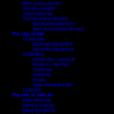
Bánh xe lùa cửa kính
Tay nắm cửa kính
Thanh máng ray
Phụ kiện phòng tắm kính
Bản lề phòng tắm kính
Bánh xe lùa phòng tắm kính
Phụ kiện tủ bếp
Tủ bếp trên
Giá kệ bát đĩa cố định
Giá kệ bát đĩa nâng hạ
tủ bếp dưới
Giá bát đĩa – xoong nồi
Kệ gia vị – dao thớt
Thùng gạo
Thùng rác
Kệ góc
Khay chia muỗng đũa
Tủ đồ khô
Phụ kiện tủ quần áo
Khay trang sức
Giá kệ tủ quần áo
Giá kệ treo góc tủ