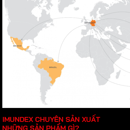
IMUNDEX CHUYÊN SẢN XUẤT
NHỮNG SẢN PHẨM GÌ?