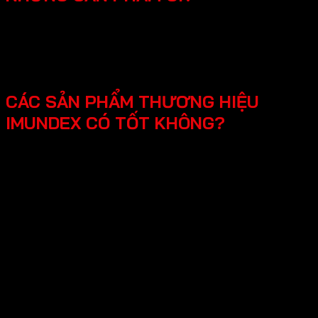
SmartHome - Hệ thống chuông cửa có hình - Khóa
điện tử - Phụ kiện cửa đi - Phụ kiện cửa kính và vách
kính phòng tắm - Phụ kiện cho tủ bếp nội thất - Hệ
thống đèn led cho nội thất -Phụ kiện cabinet xếp gọn
CÁC SẢN PHẨM THƯƠNG HIỆU
IMUNDEX CÓ TỐT KHÔNG?
Các sản phẩm Imundex được đánh giá rất tốt nhờ vào:
Chất lượng theo tiêu chuẩn Đức: Imundex xuất xứ từ
Đức, một quốc gia nổi tiếng về kỹ thuật và chất
lượng sản phẩm.
Vật liệu cao cấp và bền đẹp: Imundex sử dụng vật liệu
chất lượng cao như inox 304, thép không gỉ, hợp kim
nhôm,…
Sản phẩm đa dạng, phong phú từ phụ kiện cửa, phụ
kiện bếp,…Sử dụng đa dạng đáp ứng mọi nhu cầu của
khách hàng.
Thương hiệu uy tín tại thị trường Việt Nam, chính