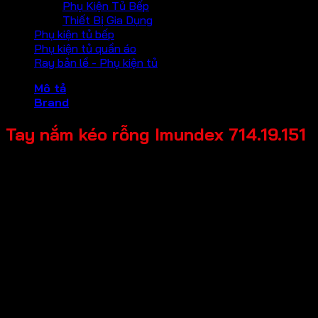
Phụ Kiện Tủ Bếp
Thiết Bị Gia Dụng
Phụ kiện tủ bếp
Phụ kiện tủ quần áo
Ray bản lề - Phụ kiện tủ
Mô tả
Brand
Tay nắm kéo rỗng Imundex 714.19.151
Mã sản phẩm: 714.19.151
Tên sản phẩm: Tay nắm kéo rỗng
Giá bán: 710,000
Đơn vị tính: Bộ
Màu sắc / bề mặt: Bề mặt mờ
Kích thước tổng thể: Chiều dài 400mm Ø32×1.0mm
Chất liệu chính: Inox 304
Độ dày cửa: Độ dày kính 8-12mm
Thương hiệu: Imundex-Đức
Bảo hành: 2 năm