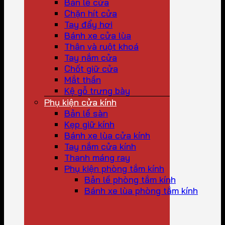
Bản lề cửa
Chặn hít cửa
Tay đẩy hơi
Bánh xe cửa lùa
Thân và ruột khoá
Tay nắm cửa
Chốt giữ cửa
Mắt thần
Kệ gỗ trưng bày
Phụ kiện cửa kính
Bản lề sàn
Kẹp giữ kính
Bánh xe lùa cửa kính
Tay nắm cửa kính
Thanh máng ray
Phụ kiện phòng tắm kính
Bản lề phòng tắm kính
Bánh xe lùa phòng tắm kính