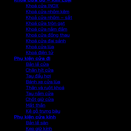
Khoá cửa INOX
Khoá cửa nhôm kẽm
Khoả cửa nhôm – sắt
Khoá cửa tròn gạt
Khoá cửa nắm đấm
Khoá cửa đồng thau
Khoá cửa đại sảnh
Khoá cửa lùa
Khoá điện tử
Phụ kiện cửa đi
Bản lề cửa
Chặn hít cửa
Tay đẩy hơi
Bánh xe cửa lùa
Thân và ruột khoá
Tay nắm cửa
Chốt giữ cửa
Mắt thần
Kệ gỗ trưng bày
Phụ kiện cửa kính
Bản lề sàn
Kẹp giữ kính