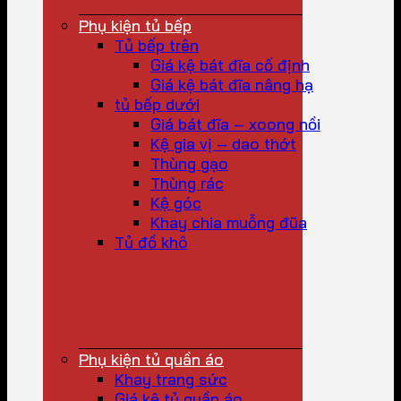
Phụ kiện tủ bếp
Tủ bếp trên
Giá kệ bát đĩa cố định
Giá kệ bát đĩa nâng hạ
tủ bếp dưới
Giá bát đĩa – xoong nồi
Kệ gia vị – dao thớt
Thùng gạo
Thùng rác
Kệ góc
Khay chia muỗng đũa
Tủ đồ khô
Phụ kiện tủ quần áo
Khay trang sức
Giá kệ tủ quần áo