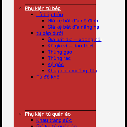
Phụ kiện tủ bếp
Tủ bếp trên
Giá kệ bát đĩa cố định
Giá kệ bát đĩa nâng hạ
tủ bếp dưới
Giá bát đĩa – xoong nồi
Kệ gia vị – dao thớt
Thùng gạo
Thùng rác
Kệ góc
Khay chia muỗng đũa
Tủ đồ khô
Phụ kiện tủ quần áo
Khay trang sức
Giá kệ tủ quần áo