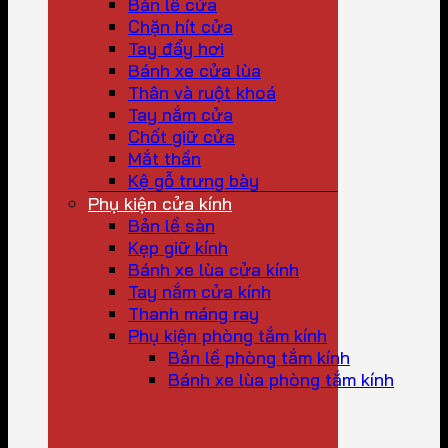
Bản lề cửa
Chặn hít cửa
Tay đẩy hơi
Bánh xe cửa lùa
Thân và ruột khoá
Tay nắm cửa
Chốt giữ cửa
Mắt thần
Kệ gỗ trưng bày
Phụ kiện cửa kính
Bản lề sàn
Kẹp giữ kính
Bánh xe lùa cửa kính
Tay nắm cửa kính
Thanh máng ray
Phụ kiện phòng tắm kính
Bản lề phòng tắm kính
Bánh xe lùa phòng tắm kính