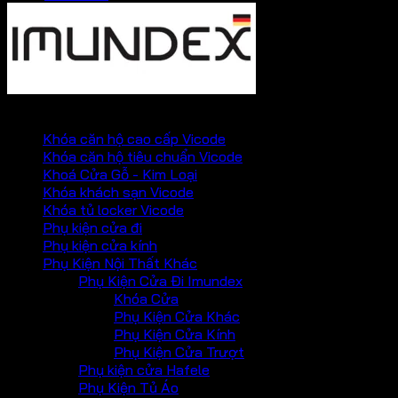
PHỤ KIỆN VICKINI
Khóa căn hộ cao cấp Vicode
Khóa căn hộ tiêu chuẩn Vicode
Khoá Cửa Gỗ - Kim Loại
Khóa khách sạn Vicode
Khóa tủ locker Vicode
Phụ kiện cửa đi
Phụ kiện cửa kính
Phụ Kiện Nội Thất Khác
Phụ Kiện Cửa Đi Imundex
Khóa Cửa
Phụ Kiện Cửa Khác
Phụ Kiện Cửa Kính
Phụ Kiện Cửa Trượt
Phụ kiện cửa Hafele
Phụ Kiện Tủ Áo