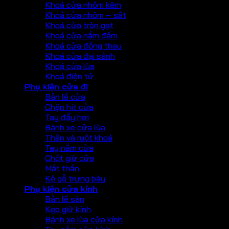
Khoá cửa nhôm kẽm
Khoả cửa nhôm – sắt
Khoá cửa tròn gạt
Khoá cửa nắm đấm
Khoá cửa đồng thau
Khoá cửa đại sảnh
Khoá cửa lùa
Khoá điện tử
Phụ kiện cửa đi
Bản lề cửa
Chặn hít cửa
Tay đẩy hơi
Bánh xe cửa lùa
Thân và ruột khoá
Tay nắm cửa
Chốt giữ cửa
Mắt thần
Kệ gỗ trưng bày
Phụ kiện cửa kính
Bản lề sàn
Kẹp giữ kính
Bánh xe lùa cửa kính