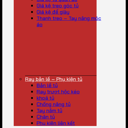
Giá kệ treo góc tủ
Giá kệ để giày
Thanh treo – Tay nâng móc
áo
Ray bản lề – Phụ kiện tủ
Bản lề tủ
Ray trượt hộc kéo
khoá tủ
Chống nâng tủ
Tay nắm tủ
Chân tủ
Phụ kiện liên kết