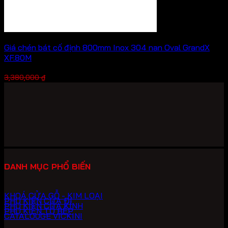
Giá chén bát cố định 800mm Inox 304 nan Oval GrandX
XF.80M
Giá
Giá
2,366,000
₫
3,380,000
₫
gốc
hiện
là:
tại
3,380,000 ₫.
là:
2,366,000 ₫.
DANH MỤC PHỔ BIẾN
KHOÁ CỬA GỖ - KIM LOẠI
PHỤ KIỆN CỬA ĐI
PHỤ KIỆN CỬA KÍNH
PHỤ KIỆN TỦ BẾP
CATALOUGE VICKINI