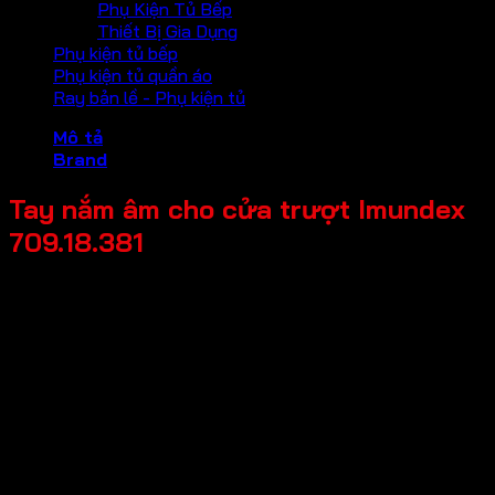
Phụ Kiện Tủ Bếp
Thiết Bị Gia Dụng
Phụ kiện tủ bếp
Phụ kiện tủ quần áo
Ray bản lề - Phụ kiện tủ
Mô tả
Brand
Tay nắm âm cho cửa trượt Imundex
709.18.381
Mã sản phẩm: 709.18.381
Tên sản phẩm: Tay nắm âm cho cửa trượt
Giá bán: 200,000
Đơn vị tính: Cái
Màu sắc / bề mặt: Mạ màu vàng bóng PVD
Kích thước tổng thể: 50x150x13.5mm
Chất liệu chính: Inox 304
Thương hiệu: Imundex-Đức
Bảo hành: 2 năm