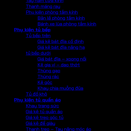
Tay nắm cửa kính
Thanh máng ray
Phụ kiện phòng tắm kính
Bản lề phòng tắm kính
Bánh xe lùa phòng tắm kính
Phụ kiện tủ bếp
Tủ bếp trên
Giá kệ bát đĩa cố định
Giá kệ bát đĩa nâng hạ
tủ bếp dưới
Giá bát đĩa – xoong nồi
Kệ gia vị – dao thớt
Thùng gạo
Thùng rác
Kệ góc
Khay chia muỗng đũa
Tủ đồ khô
Phụ kiện tủ quần áo
Khay trang sức
Giá kệ tủ quần áo
Giá kệ treo góc tủ
Giá kệ để giày
Thanh treo – Tay nâng móc áo