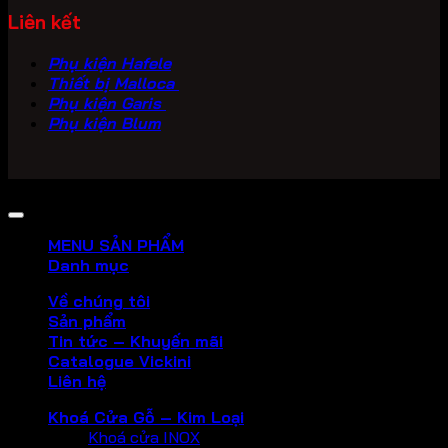
Liên kết
Phụ kiện Hafele
Thiết bị Malloca
Phụ kiện Garis
Phụ kiện Blum
Copyright 2026 ©
PHU KIEN VICKINI
MENU SẢN PHẨM
Danh mục
Về chúng tôi
Sản phẩm
Tin tức – Khuyến mãi
Catalogue Vickini
Liên hệ
Khoá Cửa Gỗ – Kim Loại
Khoá cửa INOX