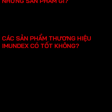
NHỮNG SẢN PHẨM GÌ?
SmartHome - Hệ thống chuông cửa có hình - Khóa
điện tử - Phụ kiện cửa đi - Phụ kiện cửa kính và vách
kính phòng tắm - Phụ kiện cho tủ bếp nội thất - Hệ
thống đèn led cho nội thất -Phụ kiện cabinet xếp gọn
CÁC SẢN PHẨM THƯƠNG HIỆU
IMUNDEX CÓ TỐT KHÔNG?
Các sản phẩm Imundex được đánh giá rất tốt nhờ vào:
Chất lượng theo tiêu chuẩn Đức: Imundex xuất xứ từ
Đức, một quốc gia nổi tiếng về kỹ thuật và chất
lượng sản phẩm.
Vật liệu cao cấp và bền đẹp: Imundex sử dụng vật liệu
chất lượng cao như inox 304, thép không gỉ, hợp kim
nhôm,…
Sản phẩm đa dạng, phong phú từ phụ kiện cửa, phụ
kiện bếp,…Sử dụng đa dạng đáp ứng mọi nhu cầu của
khách hàng.
Thương hiệu uy tín tại thị trường Việt Nam, chính