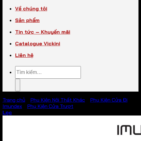
Về chúng tôi
Sản phẩm
Tin tức – Khuyến mãi
Catalogue Vickini
Liên hệ
Tìm
kiếm:
Trang chủ
/
Phụ Kiện Nội Thất Khác
/
Phụ Kiện Cửa Đi
Imundex
/
Phụ Kiện Cửa Trượt
Lọc