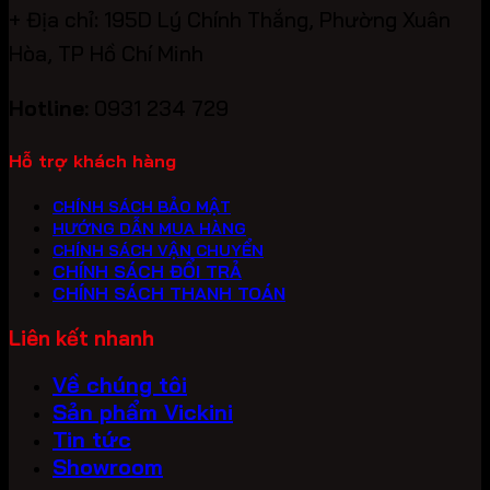
+ Địa chỉ: 195D Lý Chính Thắng, Phường Xuân
Hòa, TP Hồ Chí Minh
Hotline:
0931 234 729
Hỗ trợ khách hàng
CHÍNH SÁCH BẢO MẬT
HƯỚNG DẪN MUA HÀNG
CHÍNH SÁCH VẬN CHUYỂN
CHÍNH SÁCH ĐỔI TRẢ
CHÍNH SÁCH THANH TOÁN
Liên kết nhanh
Về chúng tôi
Sản phẩm Vickini
Tin tức
Showroom