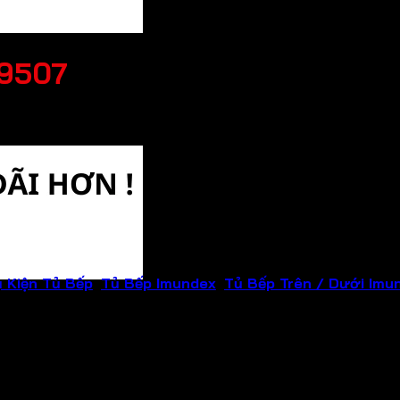
09507
 Kiện Tủ Bếp
,
Tủ Bếp Imundex
,
Tủ Bếp Trên / Dưới Imu