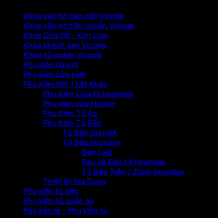
Khóa căn hộ cao cấp Vicode
Khóa căn hộ tiêu chuẩn Vicode
Khoá Cửa Gỗ - Kim Loại
Khóa khách sạn Vicode
Khóa tủ locker Vicode
Phụ kiện cửa đi
Phụ kiện cửa kính
Phụ Kiện Nội Thất Khác
Phụ Kiện Cửa Đi Imundex
Phụ kiện cửa Hafele
Phụ Kiện Tủ Áo
Phụ Kiện Tủ Bếp
Tủ Bếp GrandX
Tủ Bếp Imundex
Đèn Led
Ray Và Bản Lề Imundex
Tủ Bếp Trên / Dưới Imundex
Thiết Bị Gia Dụng
Phụ kiện tủ bếp
Phụ kiện tủ quần áo
Ray bản lề - Phụ kiện tủ