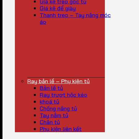
Giá kệ treo góc tủ
Giá kệ để giày
Thanh treo – Tay nâng móc
áo
Ray bản lề – Phụ kiện tủ
Bản lề tủ
Ray trượt hộc kéo
khoá tủ
Chống nâng tủ
Tay nắm tủ
Chân tủ
Phụ kiện liên kết