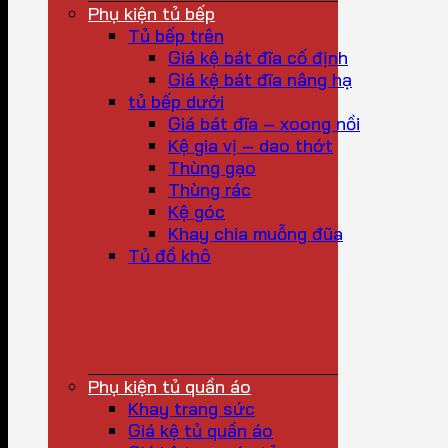
Phụ kiện tủ bếp
Tủ bếp trên
Giá kệ bát đĩa cố định
Giá kệ bát đĩa nâng hạ
tủ bếp dưới
Giá bát đĩa – xoong nồi
Kệ gia vị – dao thớt
Thùng gạo
Thùng rác
Kệ góc
Khay chia muỗng đũa
Tủ đồ khô
Phụ kiện tủ quần áo
Khay trang sức
Giá kệ tủ quần áo