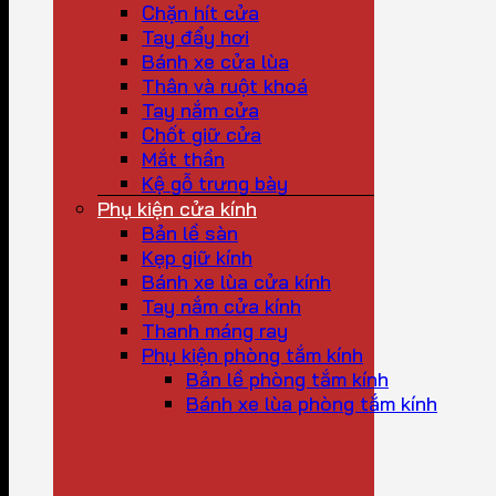
Chặn hít cửa
Tay đẩy hơi
Bánh xe cửa lùa
Thân và ruột khoá
Tay nắm cửa
Chốt giữ cửa
Mắt thần
Kệ gỗ trưng bày
Phụ kiện cửa kính
Bản lề sàn
Kẹp giữ kính
Bánh xe lùa cửa kính
Tay nắm cửa kính
Thanh máng ray
Phụ kiện phòng tắm kính
Bản lề phòng tắm kính
Bánh xe lùa phòng tắm kính