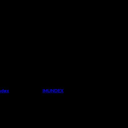
ndex
Thương hiệu:
IMUNDEX