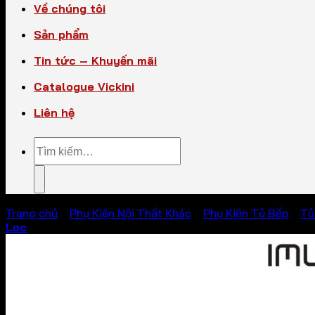
Về chúng tôi
Sản phẩm
Tin tức – Khuyến mãi
Catalogue Vickini
Liên hệ
Tìm
kiếm:
Trang chủ
/
Phụ Kiện Nội Thất Khác
/
Phụ Kiện Tủ Bếp
/
Tủ
Lọc