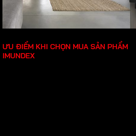
ƯU ĐIỂM KHI CHỌN MUA SẢN PHẨM
IMUNDEX
Tối ưu công năng, tiện lợi người dùng các phụ kiện
Imundex được thiết kế thông minh, tối ưu hóa được
công năng, mang lại trải nghiệm tốt cho người dùng.
Thiết kế hiện đại, đẹp mắt mang lại tính thẩm mỹ cao,
tạo không gian nhà ở sang trọng.
An tâm tuyệt đối chính sách bảo hành rõ ràng, có
nguồn gốc xuất xứ cụ thể, đội ngũ hỗ trợ kỹ thuật
chuyên nghiệp, an tâm cho người dùng.
Hy vọng những thông tin trên giúp ích bạn hiểu rõ về “Giới
thiệu về thương hiệu Imundex? Imundex có tốt không?”.
Cần Hỗ trợ và Tư vấn các sản phẩm của Imundex và đặt