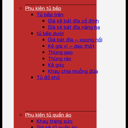
Phụ kiện tủ bếp
Tủ bếp trên
Giá kệ bát đĩa cố định
Giá kệ bát đĩa nâng hạ
tủ bếp dưới
Giá bát đĩa – xoong nồi
Kệ gia vị – dao thớt
Thùng gạo
Thùng rác
Kệ góc
Khay chia muỗng đũa
Tủ đồ khô
Phụ kiện tủ quần áo
Khay trang sức
Giá kệ tủ quần áo