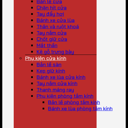
Bản lề cửa
Chặn hít cửa
Tay đẩy hơi
Bánh xe cửa lùa
Thân và ruột khoá
Tay nắm cửa
Chốt giữ cửa
Mắt thần
Kệ gỗ trưng bày
Phụ kiện cửa kính
Bản lề sàn
Kẹp giữ kính
Bánh xe lùa cửa kính
Tay nắm cửa kính
Thanh máng ray
Phụ kiện phòng tắm kính
Bản lề phòng tắm kính
Bánh xe lùa phòng tắm kính