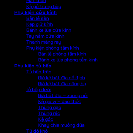
Mắt thần
Kệ gỗ trưng bày
Phụ kiện cửa kính
Bản lề sàn
Kẹp giữ kính
Bánh xe lùa cửa kính
Tay nắm cửa kính
Thanh máng ray
Phụ kiện phòng tắm kính
Bản lề phòng tắm kính
Bánh xe lùa phòng tắm kính
Phụ kiện tủ bếp
Tủ bếp trên
Giá kệ bát đĩa cố định
Giá kệ bát đĩa nâng hạ
tủ bếp dưới
Giá bát đĩa – xoong nồi
Kệ gia vị – dao thớt
Thùng gạo
Thùng rác
Kệ góc
Khay chia muỗng đũa
Tủ đồ khô