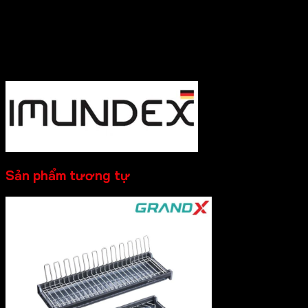
hàng , Quý Khách Vui lòng
Liên hệ Hotline
:0931.234.729
để được báo giá tốt nhất và hỗ trợ nhanh
nhất nhé!
----------
Sản phẩm tương tự