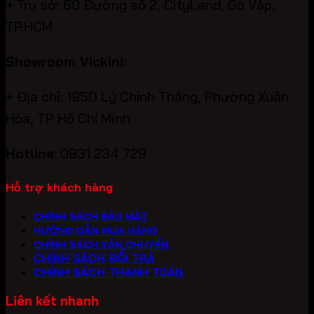
+ Trụ sở: 60 Đường số 2, CityLand, Gò Vấp,
TP.HCM
Showroom Vickini:
+ Địa chỉ: 195D Lý Chính Thắng, Phường Xuân
Hòa, TP Hồ Chí Minh
Hotline:
0931 234 729
Hỗ trợ khách hàng
CHÍNH SÁCH BẢO MẬT
HƯỚNG DẪN MUA HÀNG
CHÍNH SÁCH VẬN CHUYỂN
CHÍNH SÁCH ĐỔI TRẢ
CHÍNH SÁCH THANH TOÁN
Liên kết nhanh