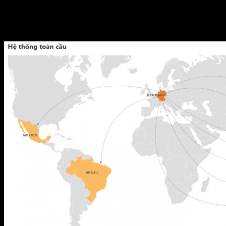
Chi nhánh và văn phòng đại diện trên 16 chi nhánh và
công ty con trên toàn thế giới.
Tổng doanh số năm 2016 hơn 100.000.000 đô la