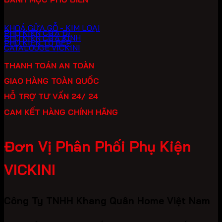
KHOÁ CỬA GỖ - KIM LOẠI
PHỤ KIỆN CỬA ĐI
PHỤ KIỆN CỬA KÍNH
PHỤ KIỆN TỦ BẾP
CATALOUGE VICKINI
THANH TOÁN AN TOÀN
GIAO HÀNG TOÀN QUỐC
HỖ TRỢ TƯ VẤN 24/ 24
CAM KẾT HÀNG CHÍNH HÃNG
Đơn Vị Phân Phối Phụ Kiện
VICKINI
Công Ty TNHH Khang Quân Home Việt Nam