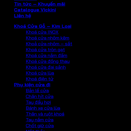
Tin tức – Khuyến mãi
Catalogue Vickini
Liên hệ
Khoá Cửa Gỗ – Kim Loại
Khoá cửa INOX
Khoá cửa nhôm kẽm
Khoả cửa nhôm – sắt
Khoá cửa tròn gạt
Khoá cửa nắm đấm
Khoá cửa đồng thau
Khoá cửa đại sảnh
Khoá cửa lùa
Khoá điện tử
Phụ kiện cửa đi
Bản lề cửa
Chặn hít cửa
Tay đẩy hơi
Bánh xe cửa lùa
Thân và ruột khoá
Tay nắm cửa
Chốt giữ cửa