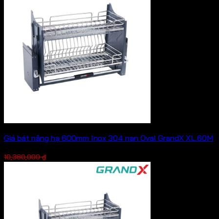
2,086,000 ₫.
Giá bát nâng hạ 600mm Inox 304 nan Oval GrandX XL.60M
Giá
Giá
7,266,000
₫
10,380,000
₫
gốc
hiện
là:
tại
10,380,000 ₫.
là:
7,266,000 ₫.