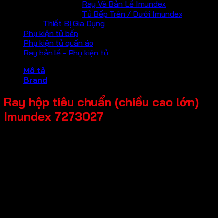
Ray Và Bản Lề Imundex
Tủ Bếp Trên / Dưới Imundex
Thiết Bị Gia Dụng
Phụ kiện tủ bếp
Phụ kiện tủ quần áo
Ray bản lề - Phụ kiện tủ
Mô tả
Brand
Ray hộp tiêu chuẩn (chiều cao lớn)
Imundex 7273027
Mã sản phẩm: 7273027
Tên sản phẩm: Ray hộp tiêu chuẩn (chiều cao lớn)
Giá bán: 865,000
Đơn vị tính: Bộ
Màu sắc / bề mặt: Màu xám
Kích thước tổng thể: Chiều dài ray 500mm
Chất liệu chính: Thép mạ kẽm, thép sơn tĩnh điện
Độ mở của ray: Mở toàn phần
Tải trọng tối đa: 35kg