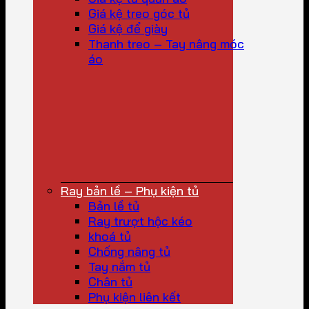
Giá kệ treo góc tủ
Giá kệ để giày
Thanh treo – Tay nâng móc
áo
Ray bản lề – Phụ kiện tủ
Bản lề tủ
Ray trượt hộc kéo
khoá tủ
Chống nâng tủ
Tay nắm tủ
Chân tủ
Phụ kiện liên kết