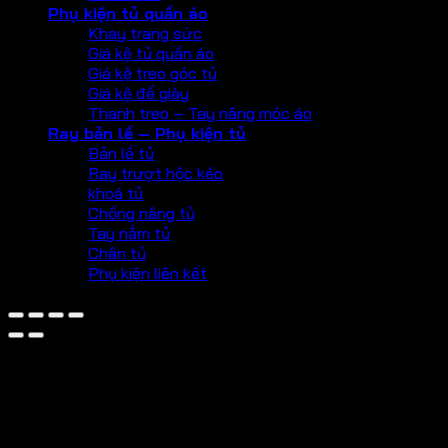
Phụ kiện tủ quần áo
Khay trang sức
Giá kệ tủ quần áo
Giá kệ treo góc tủ
Giá kệ để giày
Thanh treo – Tay nâng móc áo
Ray bản lề – Phụ kiện tủ
Bản lề tủ
Ray trượt hộc kéo
khoá tủ
Chống nâng tủ
Tay nắm tủ
Chân tủ
Phụ kiện liên kết