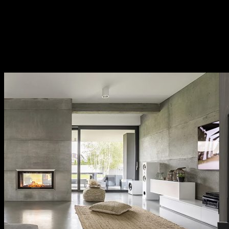
nhôm,…
Sản phẩm đa dạng, phong phú từ phụ kiện cửa, phụ
kiện bếp,…Sử dụng đa dạng đáp ứng mọi nhu cầu của
khách hàng.
Thương hiệu uy tín tại thị trường Việt Nam, chính
sách bảo hành cụ thể, rõ ràng.