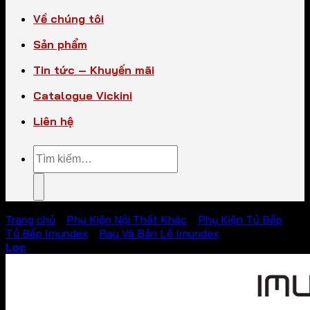
Về chúng tôi
Sản phẩm
Tin tức – Khuyến mãi
Catalogue Vickini
Liên hệ
Tìm
kiếm:
Trang chủ
/
Phụ Kiện Nội Thất Khác
/
Phụ Kiện Tủ Bếp
/
Tủ Bếp Imundex
/
Ray Và Bản Lề Imundex
Lọc