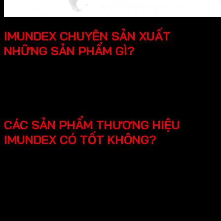
IMUNDEX CHUYÊN SẢN XUẤT
NHỮNG SẢN PHẨM GÌ?
SmartHome - Hệ thống chuông cửa có hình - Khóa
điện tử - Phụ kiện cửa đi - Phụ kiện cửa kính và vách
kính phòng tắm - Phụ kiện cho tủ bếp nội thất - Hệ
thống đèn led cho nội thất -Phụ kiện cabinet xếp gọn
CÁC SẢN PHẨM THƯƠNG HIỆU
IMUNDEX CÓ TỐT KHÔNG?
Các sản phẩm Imundex được đánh giá rất tốt nhờ vào:
Chất lượng theo tiêu chuẩn Đức: Imundex xuất xứ từ
Đức, một quốc gia nổi tiếng về kỹ thuật và chất
lượng sản phẩm.
Vật liệu cao cấp và bền đẹp: Imundex sử dụng vật liệu
chất lượng cao như inox 304, thép không gỉ, hợp kim