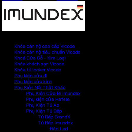
PHỤ KIỆN VICKINI
Khóa căn hộ cao cấp Vicode
Khóa căn hộ tiêu chuẩn Vicode
Khoá Cửa Gỗ - Kim Loại
Khóa khách sạn Vicode
Khóa tủ locker Vicode
Phụ kiện cửa đi
Phụ kiện cửa kính
Phụ Kiện Nội Thất Khác
Phụ Kiện Cửa Đi Imundex
Phụ kiện cửa Hafele
Phụ Kiện Tủ Áo
Phụ Kiện Tủ Bếp
Tủ Bếp GrandX
Tủ Bếp Imundex
Đèn Led