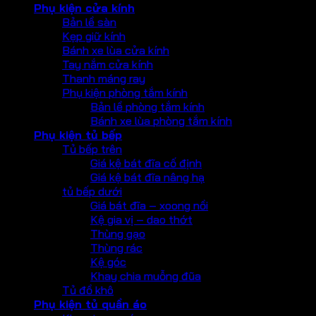
Phụ kiện cửa kính
Bản lề sàn
Kẹp giữ kính
Bánh xe lùa cửa kính
Tay nắm cửa kính
Thanh máng ray
Phụ kiện phòng tắm kính
Bản lề phòng tắm kính
Bánh xe lùa phòng tắm kính
Phụ kiện tủ bếp
Tủ bếp trên
Giá kệ bát đĩa cố định
Giá kệ bát đĩa nâng hạ
tủ bếp dưới
Giá bát đĩa – xoong nồi
Kệ gia vị – dao thớt
Thùng gạo
Thùng rác
Kệ góc
Khay chia muỗng đũa
Tủ đồ khô
Phụ kiện tủ quần áo