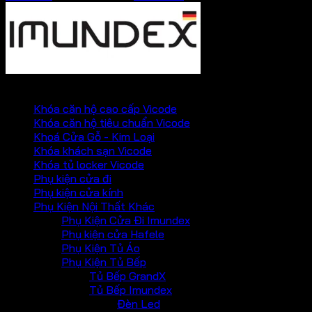
PHỤ KIỆN VICKINI
Khóa căn hộ cao cấp Vicode
Khóa căn hộ tiêu chuẩn Vicode
Khoá Cửa Gỗ - Kim Loại
Khóa khách sạn Vicode
Khóa tủ locker Vicode
Phụ kiện cửa đi
Phụ kiện cửa kính
Phụ Kiện Nội Thất Khác
Phụ Kiện Cửa Đi Imundex
Phụ kiện cửa Hafele
Phụ Kiện Tủ Áo
Phụ Kiện Tủ Bếp
Tủ Bếp GrandX
Tủ Bếp Imundex
Đèn Led