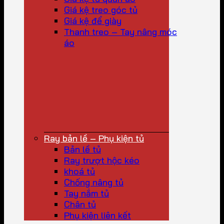
Giá kệ treo góc tủ
Giá kệ để giày
Thanh treo – Tay nâng móc
áo
Ray bản lề – Phụ kiện tủ
Bản lề tủ
Ray trượt hộc kéo
khoá tủ
Chống nâng tủ
Tay nắm tủ
Chân tủ
Phụ kiện liên kết