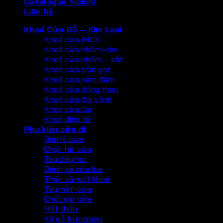
Catalogue Vickini
Liên hệ
Khoá Cửa Gỗ – Kim Loại
Khoá cửa INOX
Khoá cửa nhôm kẽm
Khoả cửa nhôm – sắt
Khoá cửa tròn gạt
Khoá cửa nắm đấm
Khoá cửa đồng thau
Khoá cửa đại sảnh
Khoá cửa lùa
Khoá điện tử
Phụ kiện cửa đi
Bản lề cửa
Chặn hít cửa
Tay đẩy hơi
Bánh xe cửa lùa
Thân và ruột khoá
Tay nắm cửa
Chốt giữ cửa
Mắt thần
Kệ gỗ trưng bày