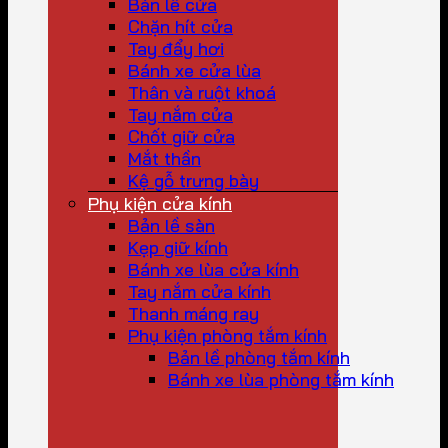
Bản lề cửa
Chặn hít cửa
Tay đẩy hơi
Bánh xe cửa lùa
Thân và ruột khoá
Tay nắm cửa
Chốt giữ cửa
Mắt thần
Kệ gỗ trưng bày
Phụ kiện cửa kính
Bản lề sàn
Kẹp giữ kính
Bánh xe lùa cửa kính
Tay nắm cửa kính
Thanh máng ray
Phụ kiện phòng tắm kính
Bản lề phòng tắm kính
Bánh xe lùa phòng tắm kính