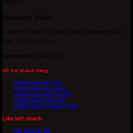
TP.HCM
Showroom Vickini:
+ Địa chỉ: 195D Lý Chính Thắng, Phường Xuân
Hòa, TP Hồ Chí Minh
Hotline:
0931 234 729
Hỗ trợ khách hàng
CHÍNH SÁCH BẢO MẬT
HƯỚNG DẪN MUA HÀNG
CHÍNH SÁCH VẬN CHUYỂN
CHÍNH SÁCH ĐỔI TRẢ
CHÍNH SÁCH THANH TOÁN
Liên kết nhanh
Về chúng tôi