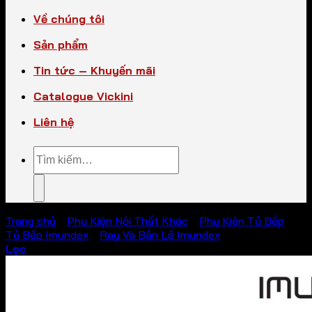
Về chúng tôi
Sản phẩm
Tin tức – Khuyến mãi
Catalogue Vickini
Liên hệ
Tìm
kiếm:
Trang chủ
/
Phụ Kiện Nội Thất Khác
/
Phụ Kiện Tủ Bếp
/
Tủ Bếp Imundex
/
Ray Và Bản Lề Imundex
Lọc