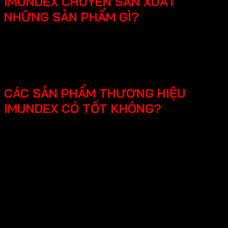
IMUNDEX CHUYÊN SẢN XUẤT
NHỮNG SẢN PHẨM GÌ?
SmartHome - Hệ thống chuông cửa có hình - Khóa
điện tử - Phụ kiện cửa đi - Phụ kiện cửa kính và vách
kính phòng tắm - Phụ kiện cho tủ bếp nội thất - Hệ
thống đèn led cho nội thất -Phụ kiện cabinet xếp gọn
CÁC SẢN PHẨM THƯƠNG HIỆU
IMUNDEX CÓ TỐT KHÔNG?
Các sản phẩm Imundex được đánh giá rất tốt nhờ vào:
Chất lượng theo tiêu chuẩn Đức: Imundex xuất xứ từ
Đức, một quốc gia nổi tiếng về kỹ thuật và chất
lượng sản phẩm.
Vật liệu cao cấp và bền đẹp: Imundex sử dụng vật liệu
chất lượng cao như inox 304, thép không gỉ, hợp kim
nhôm,…
Sản phẩm đa dạng, phong phú từ phụ kiện cửa, phụ
kiện bếp,…Sử dụng đa dạng đáp ứng mọi nhu cầu của