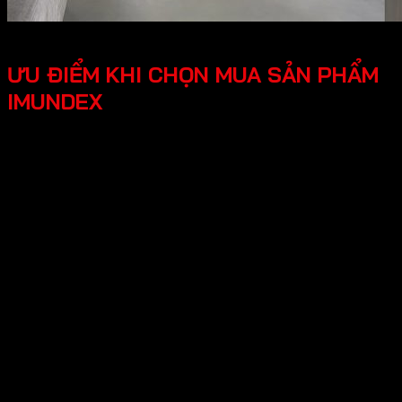
ƯU ĐIỂM KHI CHỌN MUA SẢN PHẨM
IMUNDEX
Tối ưu công năng, tiện lợi người dùng các phụ kiện
Imundex được thiết kế thông minh, tối ưu hóa được
công năng, mang lại trải nghiệm tốt cho người dùng.
Thiết kế hiện đại, đẹp mắt mang lại tính thẩm mỹ cao,
tạo không gian nhà ở sang trọng.
An tâm tuyệt đối chính sách bảo hành rõ ràng, có
nguồn gốc xuất xứ cụ thể, đội ngũ hỗ trợ kỹ thuật
chuyên nghiệp, an tâm cho người dùng.
Hy vọng những thông tin trên giúp ích bạn hiểu rõ về “Giới
thiệu về thương hiệu Imundex? Imundex có tốt không?”.
Cần Hỗ trợ và Tư vấn các sản phẩm của Imundex và đặt
hàng , Quý Khách Vui lòng
Liên hệ Hotline
:0931.234.729
để được báo giá tốt nhất và hỗ trợ nhanh
nhất nhé!