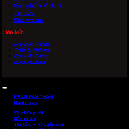
Sản phẩm Vickini
Tin tức
Showroom
Liên kết
Phụ kiện Hafele
Thiết bị Malloca
Phụ kiện Garis
Phụ kiện Blum
Copyright 2026 ©
PHU KIEN VICKINI
MENU SẢN PHẨM
Danh mục
Về chúng tôi
Sản phẩm
Tin tức – Khuyến mãi