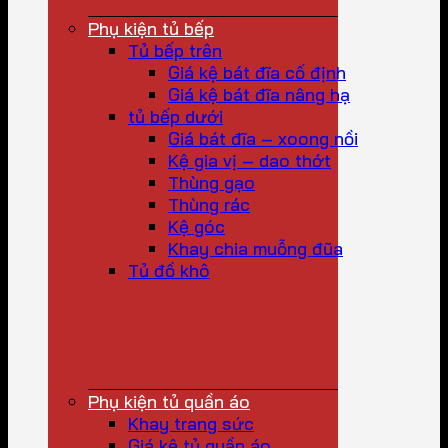
Phụ kiện tủ bếp
Tủ bếp trên
Giá kệ bát đĩa cố định
Giá kệ bát đĩa nâng hạ
tủ bếp dưới
Giá bát đĩa – xoong nồi
Kệ gia vị – dao thớt
Thùng gạo
Thùng rác
Kệ góc
Khay chia muỗng đũa
Tủ đồ khô
Phụ kiện tủ quần áo
Khay trang sức
Giá kệ tủ quần áo