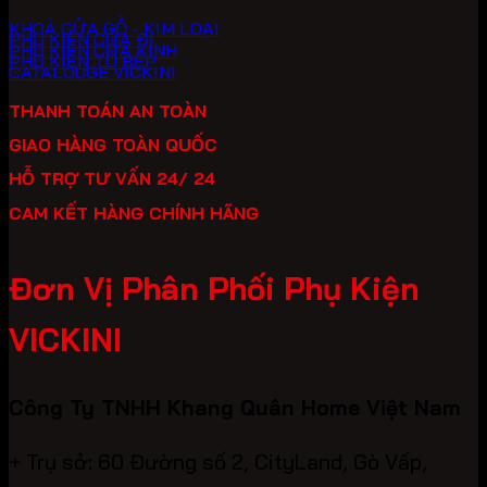
KHOÁ CỬA GỖ - KIM LOẠI
PHỤ KIỆN CỬA ĐI
PHỤ KIỆN CỬA KÍNH
PHỤ KIỆN TỦ BẾP
CATALOUGE VICKINI
THANH TOÁN AN TOÀN
GIAO HÀNG TOÀN QUỐC
HỖ TRỢ TƯ VẤN 24/ 24
CAM KẾT HÀNG CHÍNH HÃNG
Đơn Vị Phân Phối Phụ Kiện
VICKINI
Công Ty TNHH Khang Quân Home Việt Nam
+ Trụ sở: 60 Đường số 2, CityLand, Gò Vấp,