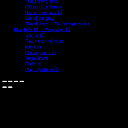
Khay trang sức
Giá kệ tủ quần áo
Giá kệ treo góc tủ
Giá kệ để giày
Thanh treo – Tay nâng móc áo
Ray bản lề – Phụ kiện tủ
Bản lề tủ
Ray trượt hộc kéo
khoá tủ
Chống nâng tủ
Tay nắm tủ
Chân tủ
Phụ kiện liên kết