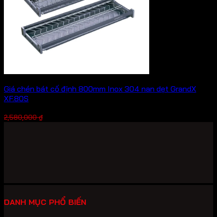
Giá chén bát cố định 800mm Inox 304 nan dẹt GrandX
XF.80S
Giá
Giá
1,806,000
₫
2,580,000
₫
gốc
hiện
là:
tại
2,580,000 ₫.
là:
1,806,000 ₫.
DANH MỤC PHỔ BIẾN