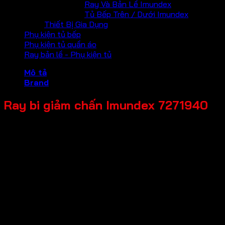
Ray Và Bản Lề Imundex
Tủ Bếp Trên / Dưới Imundex
Thiết Bị Gia Dụng
Phụ kiện tủ bếp
Phụ kiện tủ quần áo
Ray bản lề - Phụ kiện tủ
Mô tả
Brand
Ray bi giảm chấn Imundex 7271940
Mã sản phẩm: 7271940
Tên sản phẩm: Ray bi giảm chấn
Giá bán: 155,000
Đơn vị tính: Bộ
Màu sắc / bề mặt: Màu đen mờ
Kích thước tổng thể: Chiều dài ray 400mm
Chất liệu chính: Thép
Độ mở của ray: Mở toàn phần
Tải trọng tối đa: 25kg
Thương hiệu: Imundex-Đức