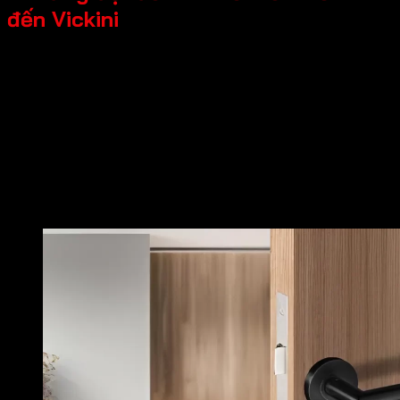
đến Vickini
Nhiều người chỉ nhận ra sai lầm của mình khi:
Tay nắm cửa rít, kẹt, khó đóng mở
Vật liệu rỉ sét, bong tróc sau vài mùa mưa nắng
Cửa đẹp nhưng tay nắm quá “phèn” – làm tụt cả cảm
hứng
Khóa dễ bị cạy, gây mất an toàn cho gia đình