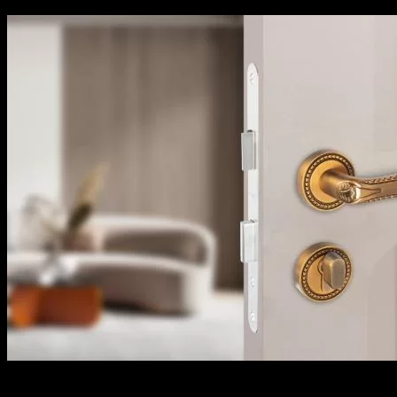
24
Th5