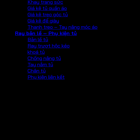
Khay trang sức
Giá kệ tủ quần áo
Giá kệ treo góc tủ
Giá kệ để giày
Thanh treo – Tay nâng móc áo
Ray bản lề – Phụ kiện tủ
Bản lề tủ
Ray trượt hộc kéo
khoá tủ
Chống nâng tủ
Tay nắm tủ
Chân tủ
Phụ kiện liên kết