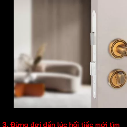
Khóa cửa phân thể VICKINI 34750.101
3. Đừng đợi đến lúc hối tiếc mới tìm