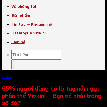
Về chúng tôi
Sản phẩm
Tin tức – Khuyến mãi
Catalogue Vickini
Liên hệ
Tìm
kiếm:
Tin tức
95% người dùng bỏ lỡ tay nắm gạt
phân thể Vickini – Bạn có phải trong
số đó?