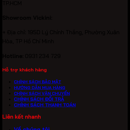
TP.HCM
Showroom Vickini:
+ Địa chỉ: 195D Lý Chính Thắng, Phường Xuân
Hòa, TP Hồ Chí Minh
Hotline:
0931 234 729
Hỗ trợ khách hàng
CHÍNH SÁCH BẢO MẬT
HƯỚNG DẪN MUA HÀNG
CHÍNH SÁCH VẬN CHUYỂN
CHÍNH SÁCH ĐỔI TRẢ
CHÍNH SÁCH THANH TOÁN
Liên kết nhanh
Về chúng tôi