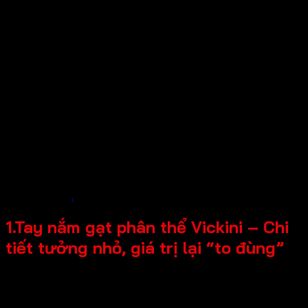
Tay nắm gạt phân thể Vickin
i – chi tiết nhỏ nhưng có
sức mạnh thay đổi cả trải nghiệm sống và đẳng cấp không
gian – lại thường bị bỏ qua bởi 95% người làm nhà mới.
Bạn đã từng đầu tư hàng trăm triệu vào nội thất, chọn
từng viên gạch, từng món đồ decor… nhưng lại vội vàng
chọn tay nắm cửa chỉ vì “cho đủ bộ”? Nếu có, bạn không
phải là người duy nhất. Thực tế, nhiều người đã phải thay
lại toàn bộ tay nắm cửa sau vài năm sử dụng vì: nhanh
hỏng, xuống cấp, lệch tông nội thất hoặc thiếu an toàn.
Chỉ đến khi biết đến tay nắm gạt phân thể Vickini, họ mới
nhận ra: một lựa chọn đúng từ đầu không chỉ đảm bảo tính
thẩm mỹ, an toàn mà còn góp phần hoàn thiện phong cách
sống hiện đại
.
1.Tay nắm gạt phân thể Vickini – Chi
tiết tưởng nhỏ, giá trị lại “to đùng”
Nếu bạn chưa từng nghe đến “tay nắm gạt phân thể”, thì
đây chính là lúc bạn nên biết. Khác với tay nắm liền thể
thông thường, tay nắm gạt phân thể Vickini có thiết kế