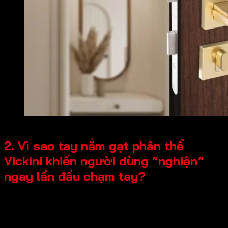
Khóa cửa phân thể VICKINI 34081.101
2. Vì sao tay nắm gạt phân thể
Vickini khiến người dùng “nghiện”
ngay lần đầu chạm tay?
Sang trọng từng chi tiết – Tạo điểm nhấn đắt
giá cho ngôi nhà
Bạn đã bao giờ bước vào một căn biệt thự và bị ấn tượng