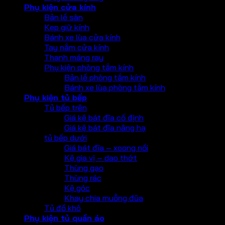
Phụ kiện cửa kính
Bản lề sàn
Kẹp giữ kính
Bánh xe lùa cửa kính
Tay nắm cửa kính
Thanh máng ray
Phụ kiện phòng tắm kính
Bản lề phòng tắm kính
Bánh xe lùa phòng tắm kính
Phụ kiện tủ bếp
Tủ bếp trên
Giá kệ bát đĩa cố định
Giá kệ bát đĩa nâng hạ
tủ bếp dưới
Giá bát đĩa – xoong nồi
Kệ gia vị – dao thớt
Thùng gạo
Thùng rác
Kệ góc
Khay chia muỗng đũa
Tủ đồ khô
Phụ kiện tủ quần áo