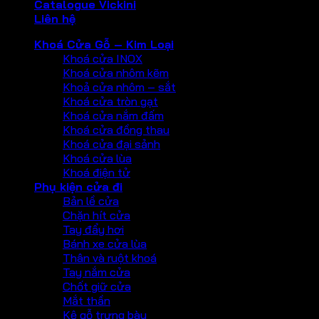
Catalogue Vickini
Liên hệ
Khoá Cửa Gỗ – Kim Loại
Khoá cửa INOX
Khoá cửa nhôm kẽm
Khoả cửa nhôm – sắt
Khoá cửa tròn gạt
Khoá cửa nắm đấm
Khoá cửa đồng thau
Khoá cửa đại sảnh
Khoá cửa lùa
Khoá điện tử
Phụ kiện cửa đi
Bản lề cửa
Chặn hít cửa
Tay đẩy hơi
Bánh xe cửa lùa
Thân và ruột khoá
Tay nắm cửa
Chốt giữ cửa
Mắt thần
Kệ gỗ trưng bày