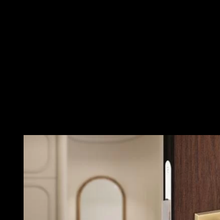
tách rời giữa tay gạt và phần ổ khóa – mang lại không chỉ
tính thẩm mỹ vượt trội, mà còn dễ bảo trì, nâng cấp linh
hoạt và bảo vệ an toàn tuyệt đối cho căn nhà.
Vickini
– thương hiệu khóa và phụ kiện cửa nổi tiếng từ Ý,
đã đưa dòng tay nắm gạt phân thể lên một đẳng cấp khác:
Thiết kế hiện đại, tinh tế đến từng góc cạnh.
Chất liệu inox 304 hoặc hợp kim cao cấp, bền đẹp
qua thời gian
Vận hành êm ái – đóng mở nhẹ như gió
Khóa an toàn cao, chống cạy phá – bảo vệ tổ ấm
24/7