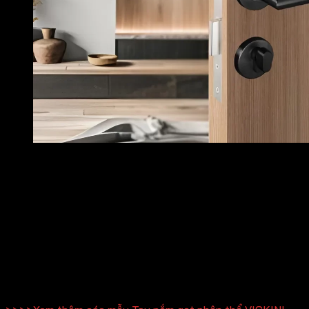
95% người mua nhà bỏ lỡ tay nắm gạt phân thể Vickini
đó?
Chúng ta đầu tư rất nhiều cho ngôi nhà, nhưng đôi khi lại bỏ
quên những chi tiết mang tính chạm – cảm – trải nghiệm
mỗi ngày.
Tay nắm gạt phân thể Vickini chính là giải pháp giúp bạn
tránh khỏi những tiếc nuối đó. Và quan trọng hơn, nó mang
lại cảm giác hài lòng mỗi lần bạn đặt tay lên cánh cửa của
chính mình.