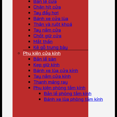
Bản lề cửa
Chặn hít cửa
Tay đẩy hơi
Bánh xe cửa lùa
Thân và ruột khoá
Tay nắm cửa
Chốt giữ cửa
Mắt thần
Kệ gỗ trưng bày
Phụ kiện cửa kính
Bản lề sàn
Kẹp giữ kính
Bánh xe lùa cửa kính
Tay nắm cửa kính
Thanh máng ray
Phụ kiện phòng tắm kính
Bản lề phòng tắm kính
Bánh xe lùa phòng tắm kính