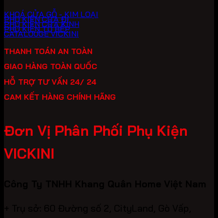
KHOÁ CỬA GỖ - KIM LOẠI
PHỤ KIỆN CỬA ĐI
PHỤ KIỆN CỬA KÍNH
PHỤ KIỆN TỦ BẾP
CATALOUGE VICKINI
THANH TOÁN AN TOÀN
GIAO HÀNG TOÀN QUỐC
HỖ TRỢ TƯ VẤN 24/ 24
CAM KẾT HÀNG CHÍNH HÃNG
Đơn Vị Phân Phối Phụ Kiện
VICKINI
Công Ty TNHH Khang Quân Home Việt Nam
+ Trụ sở: 60 Đường số 2, CityLand, Gò Vấp,