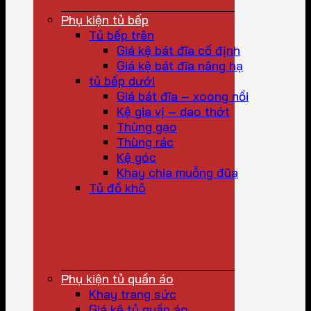
Phụ kiện tủ bếp
Tủ bếp trên
Giá kệ bát đĩa cố định
Giá kệ bát đĩa nâng hạ
tủ bếp dưới
Giá bát đĩa – xoong nồi
Kệ gia vị – dao thớt
Thùng gạo
Thùng rác
Kệ góc
Khay chia muỗng đũa
Tủ đồ khô
Phụ kiện tủ quần áo
Khay trang sức
Giá kệ tủ quần áo