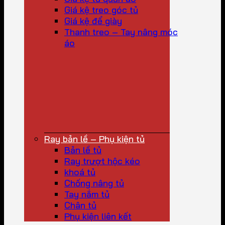
Giá kệ treo góc tủ
Giá kệ để giày
Thanh treo – Tay nâng móc
áo
Ray bản lề – Phụ kiện tủ
Bản lề tủ
Ray trượt hộc kéo
khoá tủ
Chống nâng tủ
Tay nắm tủ
Chân tủ
Phụ kiện liên kết