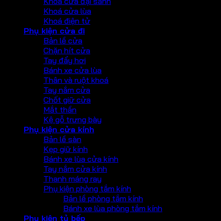
Khoá cửa đại sảnh
Khoá cửa lùa
Khoá điện tử
Phụ kiện cửa đi
Bản lề cửa
Chặn hít cửa
Tay đẩy hơi
Bánh xe cửa lùa
Thân và ruột khoá
Tay nắm cửa
Chốt giữ cửa
Mắt thần
Kệ gỗ trưng bày
Phụ kiện cửa kính
Bản lề sàn
Kẹp giữ kính
Bánh xe lùa cửa kính
Tay nắm cửa kính
Thanh máng ray
Phụ kiện phòng tắm kính
Bản lề phòng tắm kính
Bánh xe lùa phòng tắm kính
Phụ kiện tủ bếp