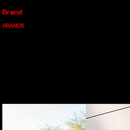
Brand
GRANDX
Grandx là một thương hiệu thiết bị bếp cao cấp đáng đầu
tư, một số điểm nổi bật:
Xuất xứ:
Tự hào mang đến các
dòng sản phẩm phụ kiện tủ bếp và phụ kiện nội thất với
thiết kế đậm chất Italia, kết hợp giữa sự thanh lịch truyền
thống và nét hiện đại đầy cảm hứng.
Chất lượng:
Sản
phẩm của chúng tôi đạt độ hoàn thiện cao, sắc nét từng
chi tiết và thể hiện sự đẳng cấp khác biệt.
Đa dạng sản
phẩm:
Dòng thiết bị nhà bếp bao gồm các sản phẩm máy
rửa bát, bếp từ, hút mùi, lò vi sóng… sản xuất theo tiêu
chuẩn công nghệ hàng đầu thế giới.
Thiết kế đẹp:
Các sản
phẩm có thiết kế hiện đại, sang trọng, góp phần tăng tính
thẩm mỹ cho không gian bếp.