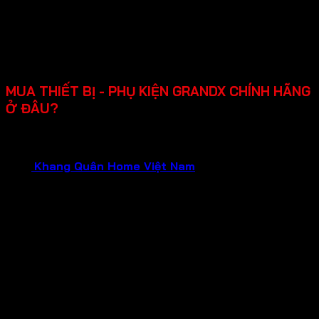
Tính năng an toàn đầy đủ: khóa trẻ em, tự động ngắt
khi quá nhiệt, mang lại sự tiện lợi và an tâm khi sử
dụng.
Chính sách bảo hành rõ ràng lên đến 2-3 năm, hỗ trợ
lắp đặt, dễ sửa chữa khi cần.
MUA THIẾT BỊ - PHỤ KIỆN GRANDX CHÍNH HÃNG
Ở ĐÂU?
Bạn đang cần tìm mua thiết bị gia dụng GRANDX chính
hãng, chất lượng đảm bảo và dịch vụ tận tâm?Hãy liên hệ
ngay
Khang Quân Home Việt Nam
.
Chúng tôi tự hào là
Đại Lý Chính Hãng của GRANDX , hứa hẹn mang đến cho
bạn:
Sản phẩm chính hãng 100%
: Mua sắm tại đại lý
chính hãng, bạn hoàn toàn yên tâm về nguồn gốc và
chất lượng của từng sản phẩm GRANDX. Nói không
với hàng giả, hàng nhái, hàng kém chất lượng!
Bảo hành chính hãng
: Tận hưởng chính sách bảo
hành uy tín từ nhà sản xuất, đảm bảo quyền lợi tối đa
cho khách hàng trong suốt quá trình sử dụng.