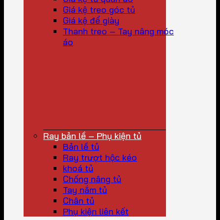
Giá kệ treo góc tủ
Giá kệ để giày
Thanh treo – Tay nâng móc
áo
Ray bản lề – Phụ kiện tủ
Bản lề tủ
Ray trượt hộc kéo
khoá tủ
Chống nâng tủ
Tay nắm tủ
Chân tủ
Phụ kiện liên kết