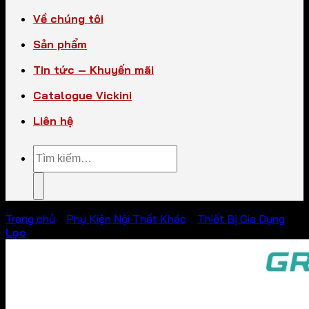
Về chúng tôi
Sản phẩm
Tin tức – Khuyến mãi
Catalogue Vickini
Liên hệ
Tìm
kiếm:
Trang chủ
/
Phụ Kiện Nội Thất Khác
/
Thiết Bị Gia Dụng
Lọc