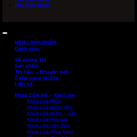
Phụ kiện Blum
Copyright 2026 ©
PHU KIEN VICKINI
MENU SẢN PHẨM
Danh mục
Về chúng tôi
Sản phẩm
Tin tức – Khuyến mãi
Catalogue Vickini
Liên hệ
Khoá Cửa Gỗ – Kim Loại
Khoá cửa INOX
Khoá cửa nhôm kẽm
Khoả cửa nhôm – sắt
Khoá cửa tròn gạt
Khoá cửa nắm đấm
Khoá cửa đồng thau