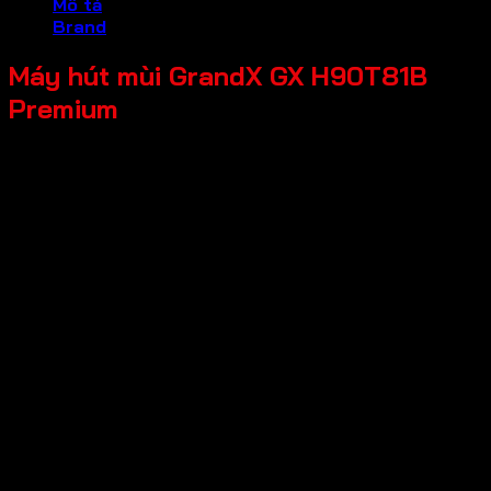
Mô tả
Brand
Máy hút mùi GrandX GX H90T81B
Premium
* Xuất xứ: Malaysia
* Màu sắc: Đen
* Kiểu dáng: T* Shaped funnel Tomado European
* Thân máy: Hình phễu dunnel
* Bảng điều khiển: Sensor touch smart 5 tốc độ và Supper
booster
* Động cơ biến tần: Inverter BLDC <50% điện năng; giảm
độ ồn trên 60%
* Lọc khử mùi: Than hoạt tính
* Đèn Led: Strip Light 3.0W ánh sáng 7200k
* Công suất hút: ±1150m3
* Động cơ Inverter dua smart BLDC: 90W
* Độ ồn: ±42db
* Ống thoát: Ø 150mm
* Kích thước sản phẩm: 900R x 420S x 459*839C mm
* Bảo hành: 24 tháng