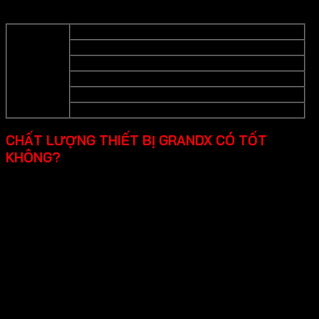
Grandx cung cấp các dòng sản phẩm thiết bị bếp cao cấp
cụ thể như sau:
Bếp từ
Bếp gas
Lò nướng
Thiết bị bếp
Lò vi sống
Máy hút mùi- Hút mùi đảo- Hút mùi áp tường
Máy rửa bát
CHẤT LƯỢNG THIẾT BỊ GRANDX CÓ TỐT
KHÔNG?
Chất lượng thiết bị bếp cao cấp Grandx được đánh giá tốt
qua các ưu điểm sau đây:
Công nghệ hiện đại: Thiết bị được tích hợp nhiều
công nghệ đối với bếp từ inverter tiết kiệm điện,
booster nấu nhanh…, máy rửa chén Fresh & Drying là
chức năng sấy tươi bằng khí nóng…, Smart function
lưu mức công suất hoạt động gần nhất đối với máy
hút mùi… Grandx tập trung vào những công nghệ mới
nhất, phát triển những công nghệ tối ưu hóa hiệu