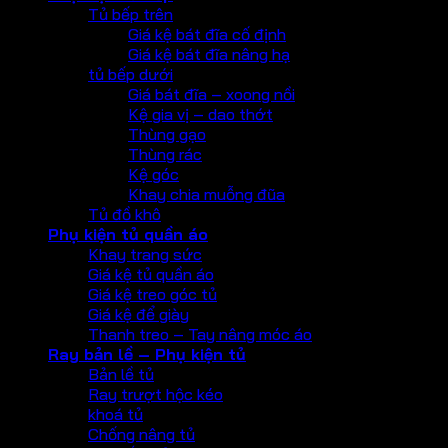
Tủ bếp trên
Giá kệ bát đĩa cố định
Giá kệ bát đĩa nâng hạ
tủ bếp dưới
Giá bát đĩa – xoong nồi
Kệ gia vị – dao thớt
Thùng gạo
Thùng rác
Kệ góc
Khay chia muỗng đũa
Tủ đồ khô
Phụ kiện tủ quần áo
Khay trang sức
Giá kệ tủ quần áo
Giá kệ treo góc tủ
Giá kệ để giày
Thanh treo – Tay nâng móc áo
Ray bản lề – Phụ kiện tủ
Bản lề tủ
Ray trượt hộc kéo
khoá tủ
Chống nâng tủ