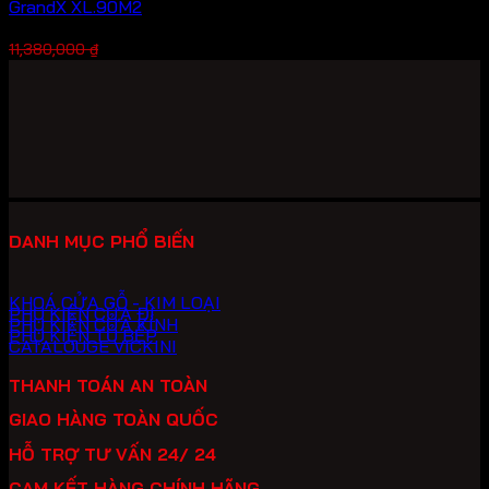
GrandX XL.90M2
Giá
Giá
7,966,000
₫
11,380,000
₫
gốc
hiện
là:
tại
11,380,000 ₫.
là:
7,966,000 ₫.
DANH MỤC PHỔ BIẾN
KHOÁ CỬA GỖ - KIM LOẠI
PHỤ KIỆN CỬA ĐI
PHỤ KIỆN CỬA KÍNH
PHỤ KIỆN TỦ BẾP
CATALOUGE VICKINI
THANH TOÁN AN TOÀN
GIAO HÀNG TOÀN QUỐC
HỖ TRỢ TƯ VẤN 24/ 24
CAM KẾT HÀNG CHÍNH HÃNG