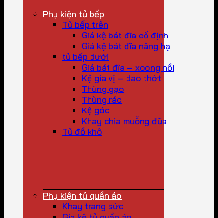
Phụ kiện tủ bếp
Tủ bếp trên
Giá kệ bát đĩa cố định
Giá kệ bát đĩa nâng hạ
tủ bếp dưới
Giá bát đĩa – xoong nồi
Kệ gia vị – dao thớt
Thùng gạo
Thùng rác
Kệ góc
Khay chia muỗng đũa
Tủ đồ khô
Phụ kiện tủ quần áo
Khay trang sức
Giá kệ tủ quần áo