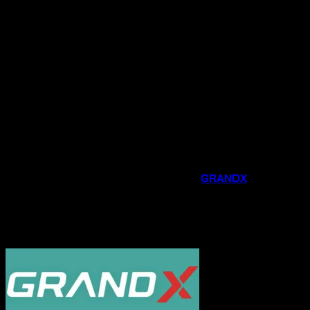
Giá cả tốt nhất
: Chúng tôi cam kết mang đến mức
giá tốt nhất cùng nhiều chương trình khuyến mãi hấp
dẫn dành riêng cho khách hàng mua tại đại lý chính
hãng.
Tư vấn chuyên nghiệp
: Đội ngũ nhân viên am hiểu
sản phẩm sẽ tư vấn tận tình, giúp bạn lựa chọn được
thiết bị phù hợp nhất với nhu cầu và không gian bếp
của gia đình.
Hỗ trợ sau bán hàng chu đáo
: Chúng tôi luôn sẵn
sàng hỗ trợ bạn trong quá trình lắp đặt, sử dụng và
bảo trì sản phẩm.
Đừng bỏ lỡ cơ hội nâng cấp căn bếp của bạn với các phụ
kiện và thiết bị gia dụng thông minh từ
GRANDX
. Liên hệ
ngay
Hotline 0931.234.729
được tư vấn và đặt
hàng sản phẩm với mức giá ưu đãi ngay hôm nay!
----------