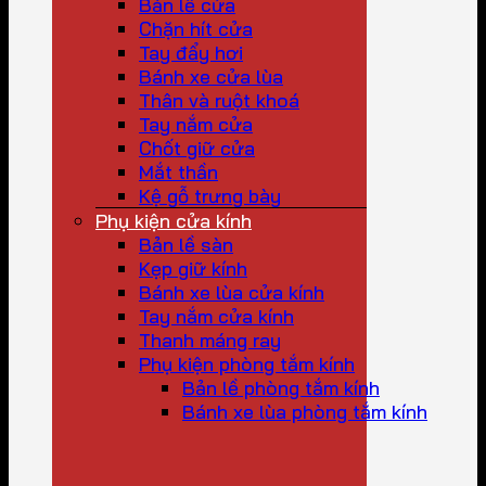
Bản lề cửa
Chặn hít cửa
Tay đẩy hơi
Bánh xe cửa lùa
Thân và ruột khoá
Tay nắm cửa
Chốt giữ cửa
Mắt thần
Kệ gỗ trưng bày
Phụ kiện cửa kính
Bản lề sàn
Kẹp giữ kính
Bánh xe lùa cửa kính
Tay nắm cửa kính
Thanh máng ray
Phụ kiện phòng tắm kính
Bản lề phòng tắm kính
Bánh xe lùa phòng tắm kính