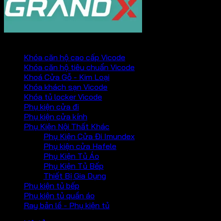
PHỤ KIỆN VICKINI
Khóa căn hộ cao cấp Vicode
Khóa căn hộ tiêu chuẩn Vicode
Khoá Cửa Gỗ - Kim Loại
Khóa khách sạn Vicode
Khóa tủ locker Vicode
Phụ kiện cửa đi
Phụ kiện cửa kính
Phụ Kiện Nội Thất Khác
Phụ Kiện Cửa Đi Imundex
Phụ kiện cửa Hafele
Phụ Kiện Tủ Áo
Phụ Kiện Tủ Bếp
Thiết Bị Gia Dụng
Phụ kiện tủ bếp
Phụ kiện tủ quần áo
Ray bản lề - Phụ kiện tủ