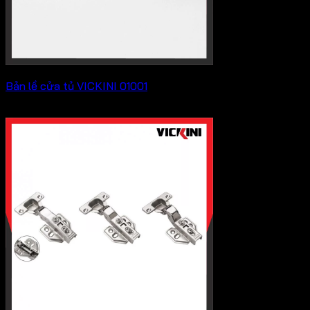
Bản lề cửa tủ VICKINI 01001
2,250
₫