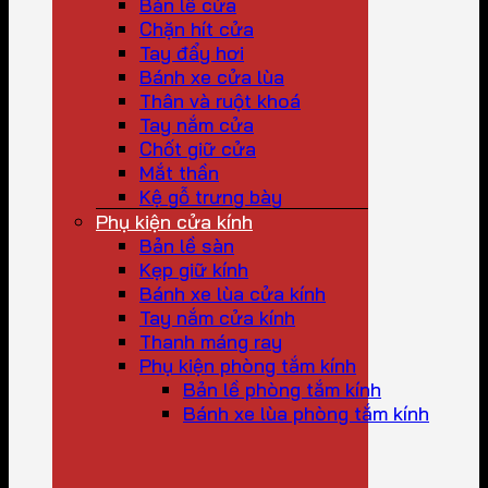
Bản lề cửa
Chặn hít cửa
Tay đẩy hơi
Bánh xe cửa lùa
Thân và ruột khoá
Tay nắm cửa
Chốt giữ cửa
Mắt thần
Kệ gỗ trưng bày
Phụ kiện cửa kính
Bản lề sàn
Kẹp giữ kính
Bánh xe lùa cửa kính
Tay nắm cửa kính
Thanh máng ray
Phụ kiện phòng tắm kính
Bản lề phòng tắm kính
Bánh xe lùa phòng tắm kính