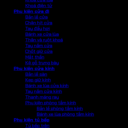
Khoá điện tử
Phụ kiện cửa đi
Bản lề cửa
Chặn hít cửa
Tay đẩy hơi
Bánh xe cửa lùa
Thân và ruột khoá
Tay nắm cửa
Chốt giữ cửa
Mắt thần
Kệ gỗ trưng bày
Phụ kiện cửa kính
Bản lề sàn
Kẹp giữ kính
Bánh xe lùa cửa kính
Tay nắm cửa kính
Thanh máng ray
Phụ kiện phòng tắm kính
Bản lề phòng tắm kính
Bánh xe lùa phòng tắm kính
Phụ kiện tủ bếp
Tủ bếp trên