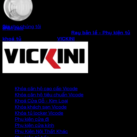
Crom bóng
Gọi cho chúng tôi
Xóa
chat zalo
SKU:
03103.030
Danh mục:
Ray bản lề - Phụ kiện tủ
,
khoá tủ
Thương hiệu:
VICKINI
PHỤ KIỆN VICKINI
Khóa căn hộ cao cấp Vicode
Khóa căn hộ tiêu chuẩn Vicode
Khoá Cửa Gỗ - Kim Loại
Khóa khách sạn Vicode
Khóa tủ locker Vicode
Phụ kiện cửa đi
Phụ kiện cửa kính
Phụ Kiện Nội Thất Khác