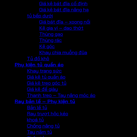
Giá kệ bát đĩa cố định
Giá kệ bát đĩa nâng hạ
tủ bếp dưới
Giá bát đĩa – xoong nồi
Kệ gia vị – dao thớt
Thùng gạo
Thùng rác
Kệ góc
Khay chia muỗng đũa
Tủ đồ khô
Phụ kiện tủ quần áo
Khay trang sức
Giá kệ tủ quần áo
Giá kệ treo góc tủ
Giá kệ để giày
Thanh treo – Tay nâng móc áo
Ray bản lề – Phụ kiện tủ
Bản lề tủ
Ray trượt hộc kéo
khoá tủ
Chống nâng tủ
Tay nắm tủ