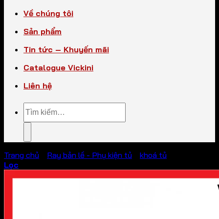
Về chúng tôi
Sản phẩm
Tin tức – Khuyến mãi
Catalogue Vickini
Liên hệ
Tìm
kiếm:
Trang chủ
/
Ray bản lề - Phụ kiện tủ
/
khoá tủ
Lọc