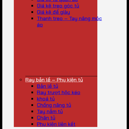
Giá kệ treo góc tủ
Giá kệ để giày
Thanh treo – Tay nâng móc
áo
Ray bản lề – Phụ kiện tủ
Bản lề tủ
Ray trượt hộc kéo
khoá tủ
Chống nâng tủ
Tay nắm tủ
Chân tủ
Phụ kiện liên kết