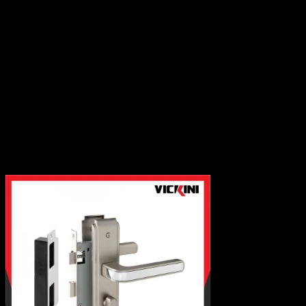
Giá kệ tủ bếp
Giá kệ tủ áo
Tủ gia dụng
Bản lề tủ
Thanh ray trượt
Khóa tủ
Tay nâng tủ
Tay tủ
Chân tủ
Phụ kiện liên kết