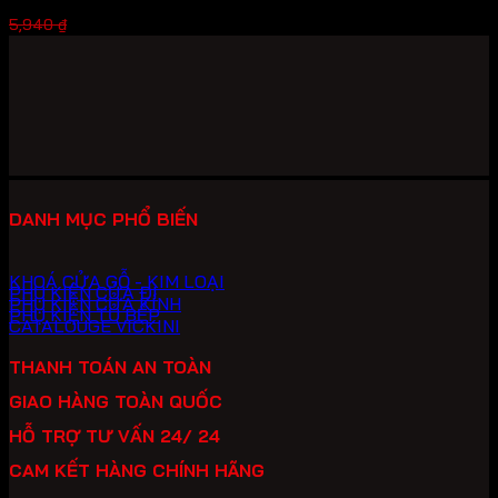
Giá
Giá
4,118
₫
5,940
₫
gốc
hiện
là:
tại
5,940 ₫.
là:
4,118 ₫.
DANH MỤC PHỔ BIẾN
KHOÁ CỬA GỖ - KIM LOẠI
PHỤ KIỆN CỬA ĐI
PHỤ KIỆN CỬA KÍNH
PHỤ KIỆN TỦ BẾP
CATALOUGE VICKINI
THANH TOÁN AN TOÀN
GIAO HÀNG TOÀN QUỐC
HỖ TRỢ TƯ VẤN 24/ 24
CAM KẾT HÀNG CHÍNH HÃNG