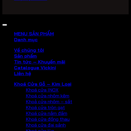
Copyright 2026 ©
PHU KIEN VICKINI
MENU SẢN PHẨM
Danh mục
Về chúng tôi
Sản phẩm
Tin tức – Khuyến mãi
Catalogue Vickini
Liên hệ
Khoá Cửa Gỗ – Kim Loại
Khoá cửa INOX
Khoá cửa nhôm kẽm
Khoả cửa nhôm – sắt
Khoá cửa tròn gạt
Khoá cửa nắm đấm
Khoá cửa đồng thau
Khoá cửa đại sảnh
Khoá cửa lùa