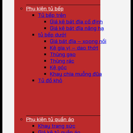
Phụ kiện tủ bếp
Tủ bếp trên
Giá kệ bát đĩa cố định
Giá kệ bát đĩa nâng hạ
tủ bếp dưới
Giá bát đĩa – xoong nồi
Kệ gia vị – dao thớt
Thùng gạo
Thùng rác
Kệ góc
Khay chia muỗng đũa
Tủ đồ khô
Phụ kiện tủ quần áo
Khay trang sức
Giá kệ tủ quần áo