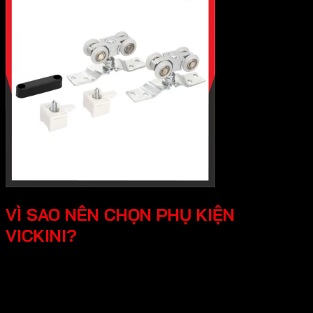
VÌ SAO NÊN CHỌN PHỤ KIỆN
VICKINI?
Chất lượng độ bền vượt trội, Vickini sử
dụng các loại vật liệu cao cấp như inox
304, hợp kim nhôm,..Các sản phẩm đều