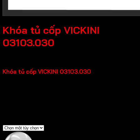
Khóa tủ cốp VICKINI
03103.030
23,100
₫
Khóa tủ cốp VICKINI 03103.030
Chất liệu: Hợp kim kẽm
Chất liệu tủ: Gỗ, Kim loại
Độ dày tủ: 15-25mm
Chìa khóa: Chìa thường
Màu sắc