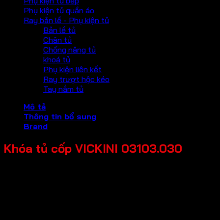
Phụ kiện tủ bếp
Phụ kiện tủ quần áo
Ray bản lề - Phụ kiện tủ
Bản lề tủ
Chân tủ
Chống nâng tủ
khoá tủ
Phụ kiện liên kết
Ray trượt hộc kéo
Tay nắm tủ
Mô tả
Thông tin bổ sung
Brand
Khóa tủ cốp VICKINI 03103.030
Chất liệu: Hợp kim kẽm
Chất liệu tủ: Gỗ, Kim loại
Độ dày tủ: 15-25mm
Chìa khóa: Chìa thường
Bảo hành: 12 tháng