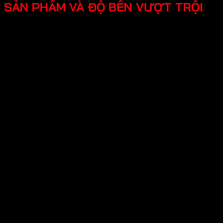
SẢN PHẨM VÀ ĐỘ BỀN VƯỢT TRỘI
Thương hiệu Vickini đa dạng nhiều sản phẩm
sau:
-Phụ kiện cửa gỗ - kim loại
Khóa cửa điện tử
Khóa cửa đại sảnh
Khóa cửa đồng thau
Khóa cửa kẽm
Khóa cửa inox
Khóa cửa nhôm – kẽm
Khóa cửa nhôm – sắc
Khóa cửa nắm đấm
Khóa cửa tròn gạt
Khóa cửa lùa
Thân khóa cửa
Ruột khóa cửa
Tay nắm cửa
Bản lề cửa