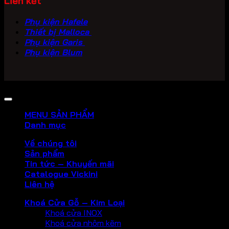
Liên kết
Phụ kiện Hafele
Thiết bị Malloca
Phụ kiện Garis
Phụ kiện Blum
Copyright 2026 ©
PHU KIEN VICKINI
MENU SẢN PHẨM
Danh mục
Về chúng tôi
Sản phẩm
Tin tức – Khuyến mãi
Catalogue Vickini
Liên hệ
Khoá Cửa Gỗ – Kim Loại
Khoá cửa INOX
Khoá cửa nhôm kẽm