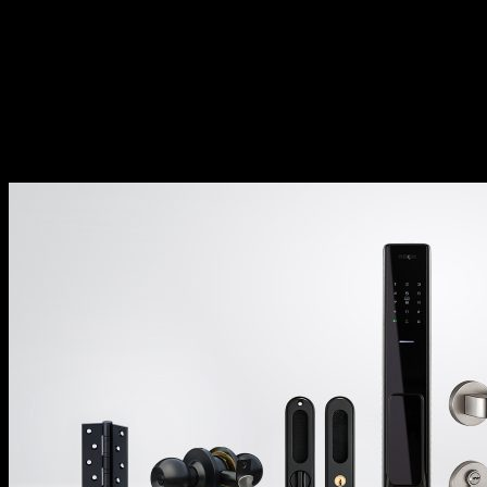
Tỉ mỉ, kiên trì tìm kiếm và phát triển mang
đến những sản phẩm tiên tiến, đáp ứng nhu
cầu ngày càng đa dạng.
Trách nhiệm đặt lợi ích và trải nghiệm của
khách hàng làm trung tâm trong mọi hoạt
động kinh doanh.