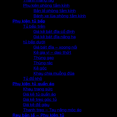
Phụ kiện phòng tắm kính
Bản lề phòng tắm kính
Bánh xe lùa phòng tắm kính
Phụ kiện tủ bếp
Tủ bếp trên
Giá kệ bát đĩa cố định
Giá kệ bát đĩa nâng hạ
tủ bếp dưới
Giá bát đĩa – xoong nồi
Kệ gia vị – dao thớt
Thùng gạo
Thùng rác
Kệ góc
Khay chia muỗng đũa
Tủ đồ khô
Phụ kiện tủ quần áo
Khay trang sức
Giá kệ tủ quần áo
Giá kệ treo góc tủ
Giá kệ để giày
Thanh treo – Tay nâng móc áo
Ray bản lề – Phụ kiện tủ