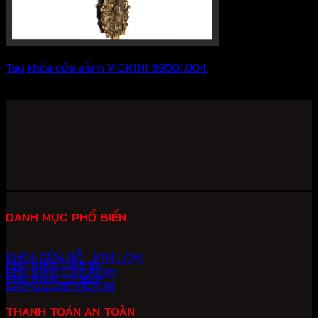
Tay khóa cửa sảnh VICKINI 39501.004
2,893,000
₫
DANH MỤC PHỔ BIẾN
KHOÁ CỬA GỖ - KIM LOẠI
PHỤ KIỆN CỬA ĐI
PHỤ KIỆN CỬA KÍNH
PHỤ KIỆN TỦ BẾP
CATALOUGE VICKINI
THANH TOÁN AN TOÀN