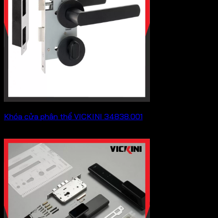
Khóa cửa phân thể VICKINI 34838.001
275,000
₫