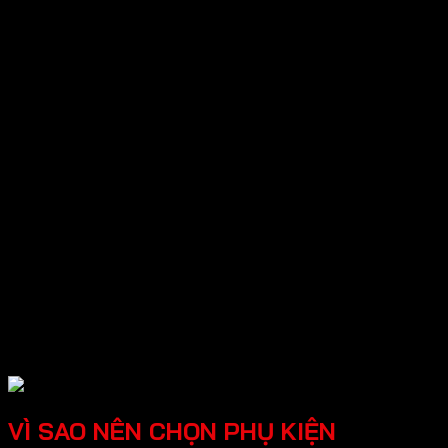
Tay nắm cửa kính
Kẹp kính cố định
Thanh ray máng
-Phụ kiện tủ
Giá kệ tủ bếp
Giá kệ tủ áo
Tủ gia dụng
Bản lề tủ
Thanh ray trượt
Khóa tủ
Tay nâng tủ
Tay tủ
Chân tủ
Phụ kiện liên kết
VÌ SAO NÊN CHỌN PHỤ KIỆN