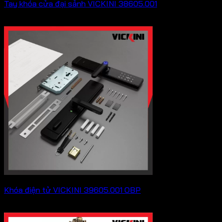
Tay khóa cửa đại sảnh VICKINI 38605.001
Khoảng
7,535,000
₫
–
9,350,000
₫
giá:
từ
7,535,000 ₫
đến
9,350,000 ₫
Khóa điện tử VICKINI 39605.001 OBP
3,839,000
₫