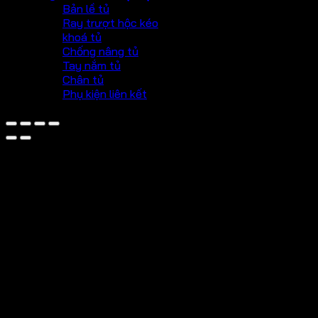
Bản lề tủ
Ray trượt hộc kéo
khoá tủ
Chống nâng tủ
Tay nắm tủ
Chân tủ
Phụ kiện liên kết