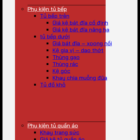
Phụ kiện tủ bếp
Tủ bếp trên
Giá kệ bát đĩa cố định
Giá kệ bát đĩa nâng hạ
tủ bếp dưới
Giá bát đĩa – xoong nồi
Kệ gia vị – dao thớt
Thùng gạo
Thùng rác
Kệ góc
Khay chia muỗng đũa
Tủ đồ khô
Phụ kiện tủ quần áo
Khay trang sức
Giá kệ tủ quần áo