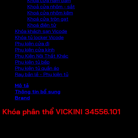
Khoá cửa nắm đấm
Khoả cửa nhôm - sắt
Khoá cửa nhôm kẽm
Khoá cửa tròn gạt
Khoá điện tử
Khóa khách sạn Vicode
Khóa tủ locker Vicode
Phụ kiện cửa đi
Phụ kiện cửa kính
Phụ Kiện Nội Thất Khác
Phụ kiện tủ bếp
Phụ kiện tủ quần áo
Ray bản lề - Phụ kiện tủ
Mô tả
Thông tin bổ sung
Brand
Khóa phân thể VICKINI 34556.101
Chất liệu: Hợp kim kẽm
Loại cửa: Cửa kim loại, Cửa gỗ, Cửa nhựa
Độ dày cửa: 35-45mm