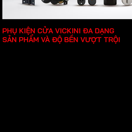
PHỤ KIỆN CỬA VICKINI ĐA DẠNG
SẢN PHẨM VÀ ĐỘ BỀN VƯỢT TRỘI
Thương hiệu Vickini đa dạng nhiều sản phẩm
sau:
-Phụ kiện cửa gỗ - kim loại
Khóa cửa điện tử
Khóa cửa đại sảnh
Khóa cửa đồng thau
Khóa cửa kẽm
Khóa cửa inox
Khóa cửa nhôm – kẽm
Khóa cửa nhôm – sắc
Khóa cửa nắm đấm
Khóa cửa tròn gạt