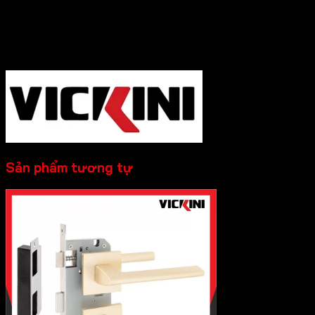
Hotline :0931.234.729
để được báo giá tốt
nhất và hỗ trợ nhanh nhất nhé!
-----------
Sản phẩm tương tự