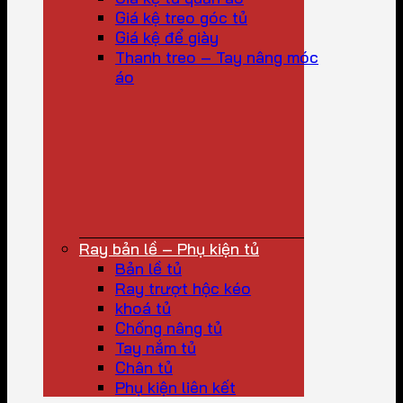
Giá kệ treo góc tủ
Giá kệ để giày
Thanh treo – Tay nâng móc
áo
Ray bản lề – Phụ kiện tủ
Bản lề tủ
Ray trượt hộc kéo
khoá tủ
Chống nâng tủ
Tay nắm tủ
Chân tủ
Phụ kiện liên kết