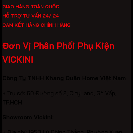
GIAO HÀNG TOÀN QUỐC
HỖ TRỢ TƯ VẤN 24/ 24
CAM KẾT HÀNG CHÍNH HÃNG
Đơn Vị Phân Phối Phụ Kiện
VICKINI
Công Ty TNHH Khang Quân Home Việt Nam
+ Trụ sở: 60 Đường số 2, CityLand, Gò Vấp,
TP.HCM
Showroom Vickini:
+ Địa chỉ: 195D Lý Chính Thắng, Phường Xuân