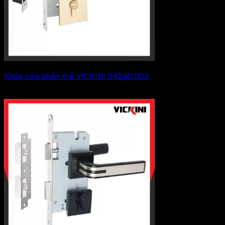
Khóa cửa phân thể VICKINI 34290.003
239,800
₫