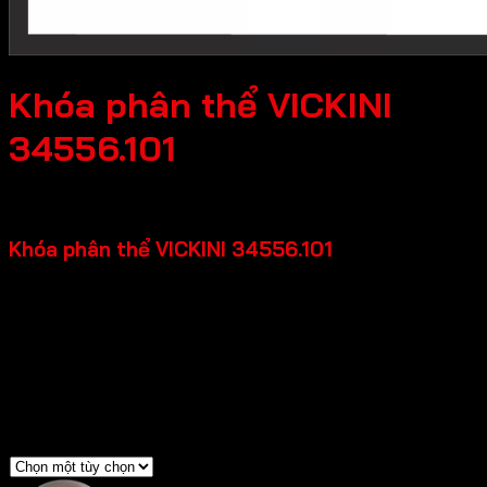
Khóa phân thể VICKINI
34556.101
966,900
₫
Khóa phân thể VICKINI 34556.101
Chất liệu: Hợp kim kẽm
Loại cửa: Cửa kim loại, Cửa gỗ, Cửa nhựa
Độ dày cửa: 35-45mm
Độ rộng đố cửa: =>80mm
Backset: 45mm
Màu sắc