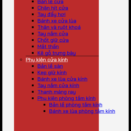
Bản lề cửa
Chặn hít cửa
Tay đẩy hơi
Bánh xe cửa lùa
Thân và ruột khoá
Tay nắm cửa
Chốt giữ cửa
Mắt thần
Kệ gỗ trưng bày
Phụ kiện cửa kính
Bản lề sàn
Kẹp giữ kính
Bánh xe lùa cửa kính
Tay nắm cửa kính
Thanh máng ray
Phụ kiện phòng tắm kính
Bản lề phòng tắm kính
Bánh xe lùa phòng tắm kính