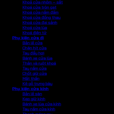
Khoả cửa nhôm – sắt
Khoá cửa tròn gạt
Khoá cửa nắm đấm
Khoá cửa đồng thau
Khoá cửa đại sảnh
Khoá cửa lùa
Khoá điện tử
Phụ kiện cửa đi
Bản lề cửa
Chặn hít cửa
Tay đẩy hơi
Bánh xe cửa lùa
Thân và ruột khoá
Tay nắm cửa
Chốt giữ cửa
Mắt thần
Kệ gỗ trưng bày
Phụ kiện cửa kính
Bản lề sàn
Kẹp giữ kính
Bánh xe lùa cửa kính
Tay nắm cửa kính
Thanh máng ray