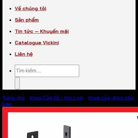
Về chúng tôi
Sản phẩm
Tin tức – Khuyến mãi
Catalogue Vickini
Liên hệ
Tìm
kiếm:
Trang chủ
/
Khoá Cửa Gỗ - Kim Loại
/
Khoá cửa nhôm kẽm
Lọc