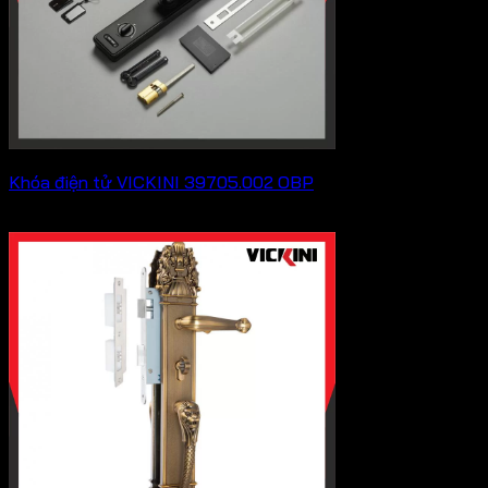
Khóa điện tử VICKINI 39705.002 OBP
5,236,000
₫