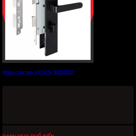
Khóa cửa nẹp VICKINI 35001.101
636,900
₫
DANH MỤC PHỔ BIẾN