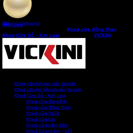
Vàng hồng
Gọi cho chúng tôi
Xóa
chat zalo
SKU:
38378.101
Danh mục:
Khoá cửa đồng thau
,
Khoá Cửa Gỗ - Kim Loại
Thương hiệu:
VICKINI
PHỤ KIỆN VICKINI
Khóa căn hộ cao cấp Vicode
Khóa căn hộ tiêu chuẩn Vicode
Khoá Cửa Gỗ - Kim Loại
Khoá cửa đại sảnh
Khoá cửa đồng thau
Khoá cửa INOX
Khoá cửa lùa
Khoá cửa nắm đấm
Khoả cửa nhôm - sắt