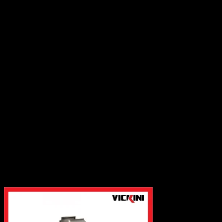
Tay nắm cửa kính
Kẹp kính cố định
Thanh ray máng
-Phụ kiện tủ
Giá kệ tủ bếp
Giá kệ tủ áo
Tủ gia dụng
Bản lề tủ
Thanh ray trượt
Khóa tủ
Tay nâng tủ
Tay tủ
Chân tủ
Phụ kiện liên kết