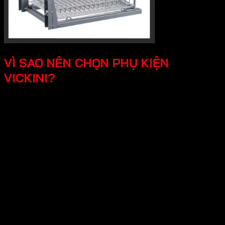
VÌ SAO NÊN CHỌN PHỤ KIỆN
VICKINI?
Chất lượng độ bền vượt trội, Vickini sử
dụng các loại vật liệu cao cấp như inox
304, hợp kim nhôm,..Các sản phẩm đều
được sản xuất đúng chuẩn và kiểm tra
nghiêm ngặt.
Thiết kế đa dạng, tính tê, mỗi sản phẩm
Vickini đề được sản xuất sắc xảo, từ cổ
điển đến hiện đại.
Tối ưu công năng và đảm bảo an toàn, các
sản phẩm Vickini không chỉ tối ưu công
năng mà còn mang lại trải nghiệm tốt cho