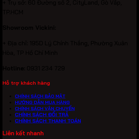
+ Trụ sở: 60 Đường số 2, CityLand, Gò Vấp,
TP.HCM
Showroom Vickini:
+ Địa chỉ: 195D Lý Chính Thắng, Phường Xuân
Hòa, TP Hồ Chí Minh
Hotline:
0931 234 729
Hỗ trợ khách hàng
CHÍNH SÁCH BẢO MẬT
HƯỚNG DẪN MUA HÀNG
CHÍNH SÁCH VẬN CHUYỂN
CHÍNH SÁCH ĐỔI TRẢ
CHÍNH SÁCH THANH TOÁN
Liên kết nhanh