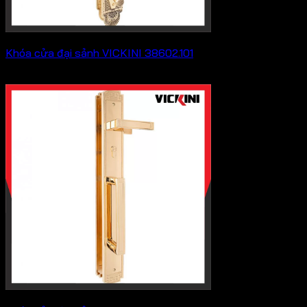
Khóa cửa đại sảnh VICKINI 38602.101
Khoảng
8,382,000
₫
–
10,175,000
₫
giá:
từ
8,382,000 ₫
đến
10,175,000 ₫