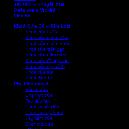
Tin tức – Khuyến mãi
Catalogue Vickini
Liên hệ
Khoá Cửa Gỗ – Kim Loại
Khoá cửa INOX
Khoá cửa nhôm kẽm
Khoả cửa nhôm – sắt
Khoá cửa tròn gạt
Khoá cửa nắm đấm
Khoá cửa đồng thau
Khoá cửa đại sảnh
Khoá cửa lùa
Khoá điện tử
Phụ kiện cửa đi
Bản lề cửa
Chặn hít cửa
Tay đẩy hơi
Bánh xe cửa lùa
Thân và ruột khoá
Tay nắm cửa
Chốt giữ cửa