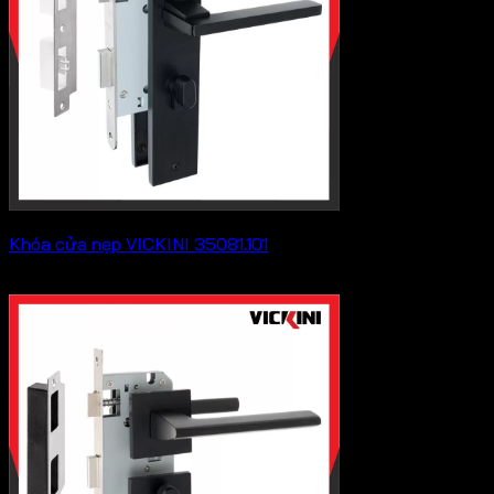
Khóa cửa nẹp VICKINI 35081.101
655,600
₫