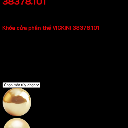
38378.101
Khoảng
2,541,000
₫
–
2,651,000
₫
giá:
Khóa cửa phân thể VICKINI 38378.101
từ
2,541,000 ₫
đến
Chất liệu: Đồng thau
2,651,000 ₫
Loại cửa: Cửa kim loại, Cửa gỗ, Cửa nhựa
Độ dày cửa: 40-50mm
Độ rộng đố cửa: =>90mm
Backset: 55mm
Màu sắc
Vàng 24K