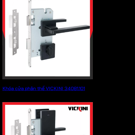
Khóa cửa phân thể VICKINI 34081.101
579,700
₫