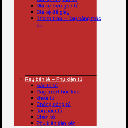
Giá kệ treo góc tủ
Giá kệ để giày
Thanh treo – Tay nâng móc
áo
Ray bản lề – Phụ kiện tủ
Bản lề tủ
Ray trượt hộc kéo
khoá tủ
Chống nâng tủ
Tay nắm tủ
Chân tủ
Phụ kiện liên kết