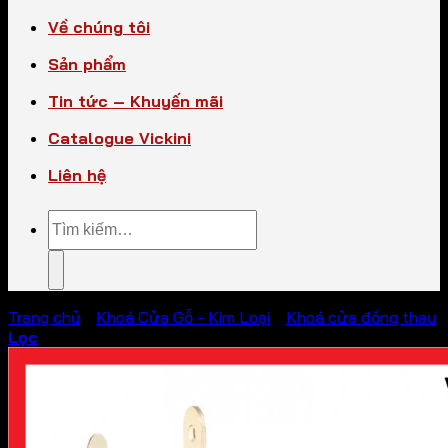
Về chúng tôi
Sản phẩm
Tin tức – Khuyến mãi
Catalogue Vickini
Liên hệ
Tìm
kiếm:
Trang chủ
/
Khoá Cửa Gỗ - Kim Loại
/
Khoá cửa đồng thau
Lọc