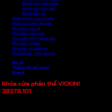
Khoá cửa nhôm kẽm
Khoá cửa tròn gạt
Khoá điện tử
Khóa khách sạn Vicode
Khóa tủ locker Vicode
Phụ kiện cửa đi
Phụ kiện cửa kính
Phụ Kiện Nội Thất Khác
Phụ kiện tủ bếp
Phụ kiện tủ quần áo
Ray bản lề - Phụ kiện tủ
Mô tả
Thông tin bổ sung
Brand
Khóa cửa phân thể VICKINI
38378.101
Chất liệu: Đồng thau
Loại cửa: Cửa kim loại, Cửa gỗ, Cửa nhựa