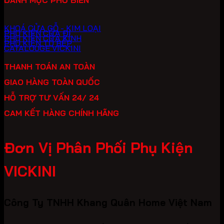
KHOÁ CỬA GỖ - KIM LOẠI
PHỤ KIỆN CỬA ĐI
PHỤ KIỆN CỬA KÍNH
PHỤ KIỆN TỦ BẾP
CATALOUGE VICKINI
THANH TOÁN AN TOÀN
GIAO HÀNG TOÀN QUỐC
HỖ TRỢ TƯ VẤN 24/ 24
CAM KẾT HÀNG CHÍNH HÃNG
Đơn Vị Phân Phối Phụ Kiện
VICKINI
Công Ty TNHH Khang Quân Home Việt Nam