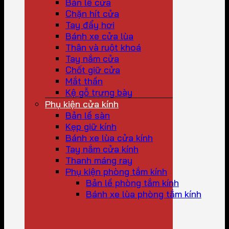
Bản lề cửa
Chặn hít cửa
Tay đẩy hơi
Bánh xe cửa lùa
Thân và ruột khoá
Tay nắm cửa
Chốt giữ cửa
Mắt thần
Kệ gỗ trưng bày
Phụ kiện cửa kính
Bản lề sàn
Kẹp giữ kính
Bánh xe lùa cửa kính
Tay nắm cửa kính
Thanh máng ray
Phụ kiện phòng tắm kính
Bản lề phòng tắm kính
Bánh xe lùa phòng tắm kính