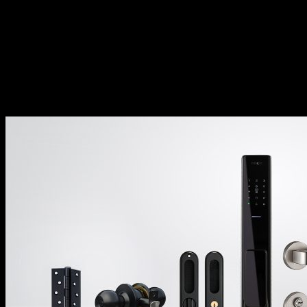
Tỉ mỉ, kiên trì tìm kiếm và phát triển mang
đến những sản phẩm tiên tiến, đáp ứng nhu
cầu ngày càng đa dạng.
Trách nhiệm đặt lợi ích và trải nghiệm của
khách hàng làm trung tâm trong mọi hoạt
động kinh doanh.