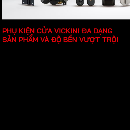
PHỤ KIỆN CỬA VICKINI ĐA DẠNG
SẢN PHẨM VÀ ĐỘ BỀN VƯỢT TRỘI
Thương hiệu Vickini đa dạng nhiều sản phẩm
sau:
-Phụ kiện cửa gỗ - kim loại
Khóa cửa điện tử
Khóa cửa đại sảnh
Khóa cửa đồng thau
Khóa cửa kẽm
Khóa cửa inox
Khóa cửa nhôm – kẽm
Khóa cửa nhôm – sắc
Khóa cửa nắm đấm
Khóa cửa tròn gạt