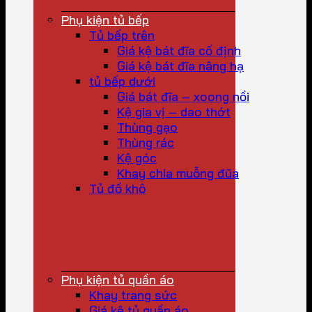
Phụ kiện tủ bếp
Tủ bếp trên
Giá kệ bát đĩa cố định
Giá kệ bát đĩa nâng hạ
tủ bếp dưới
Giá bát đĩa – xoong nồi
Kệ gia vị – dao thớt
Thùng gạo
Thùng rác
Kệ góc
Khay chia muỗng đũa
Tủ đồ khô
Phụ kiện tủ quần áo
Khay trang sức
Giá kệ tủ quần áo