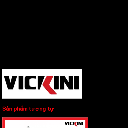
người dùng.
Thương hiệu uy tín phân phối rộng rãi khắp
nơi, chính sách bảo hành rõ ràng, uy tín.
Cần Hỗ trợ và Tư vấn các sản phẩm của Vickini
và đặt hàng, Quý Khách Vui lòng
Liên hệ
Hotline :0931.234.729
để được báo giá tốt
nhất và hỗ trợ nhanh nhất nhé!
-----------
Sản phẩm tương tự