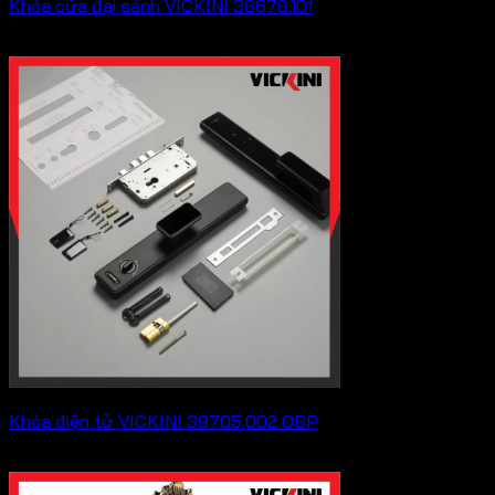
Khóa cửa đại sảnh VICKINI 38678.101
Khoảng
8,008,000
₫
–
9,801,000
₫
giá:
từ
8,008,000 ₫
đến
9,801,000 ₫
Khóa điện tử VICKINI 39705.002 OBP
5,236,000
₫