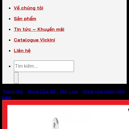
Về chúng tôi
Sản phẩm
Tin tức – Khuyến mãi
Catalogue Vickini
Liên hệ
Tìm
kiếm:
Trang chủ
/
Khoá Cửa Gỗ - Kim Loại
/
Khoá cửa nhôm kẽm
Lọc