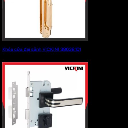
Khóa cửa đại sảnh VICKINI 38638.101
Khoảng
7,623,000
₫
–
9,350,000
₫
giá:
từ
7,623,000 ₫
đến
9,350,000 ₫