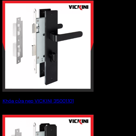
Khóa cửa nẹp VICKINI 35001.101
636,900
₫