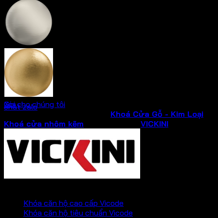
Ken xước mờ
Vàng xướt mờ
Gọi cho chúng tôi
Xóa
chat zalo
SKU:
34533.101
Danh mục:
Khoá Cửa Gỗ - Kim Loại
,
Khoá cửa nhôm kẽm
Thương hiệu:
VICKINI
PHỤ KIỆN VICKINI
Khóa căn hộ cao cấp Vicode
Khóa căn hộ tiêu chuẩn Vicode