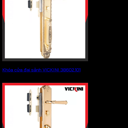
Khóa cửa đại sảnh VICKINI 38602.101
Khoảng
8,382,000
₫
–
10,175,000
₫
giá:
từ
8,382,000 ₫
đến
10,175,000 ₫