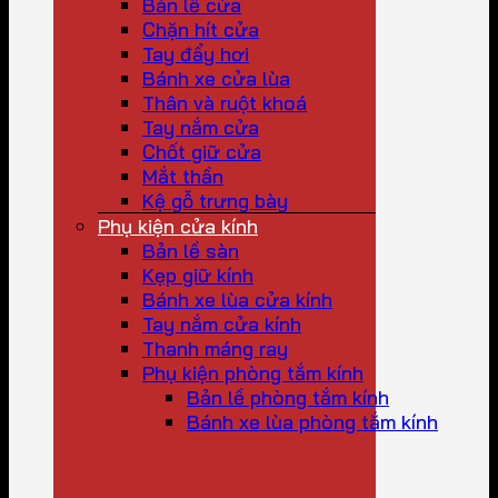
Bản lề cửa
Chặn hít cửa
Tay đẩy hơi
Bánh xe cửa lùa
Thân và ruột khoá
Tay nắm cửa
Chốt giữ cửa
Mắt thần
Kệ gỗ trưng bày
Phụ kiện cửa kính
Bản lề sàn
Kẹp giữ kính
Bánh xe lùa cửa kính
Tay nắm cửa kính
Thanh máng ray
Phụ kiện phòng tắm kính
Bản lề phòng tắm kính
Bánh xe lùa phòng tắm kính