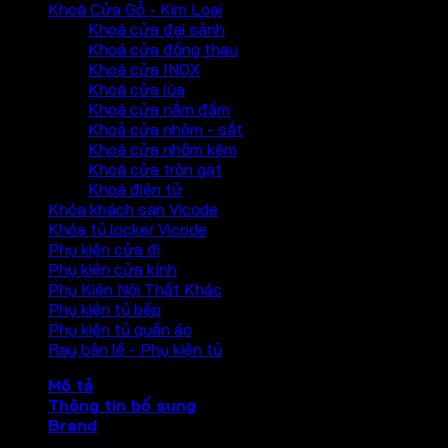
Khoá Cửa Gỗ - Kim Loại
Khoá cửa đại sảnh
Khoá cửa đồng thau
Khoá cửa INOX
Khoá cửa lùa
Khoá cửa nắm đấm
Khoả cửa nhôm - sắt
Khoá cửa nhôm kẽm
Khoá cửa tròn gạt
Khoá điện tử
Khóa khách sạn Vicode
Khóa tủ locker Vicode
Phụ kiện cửa đi
Phụ kiện cửa kính
Phụ Kiện Nội Thất Khác
Phụ kiện tủ bếp
Phụ kiện tủ quần áo
Ray bản lề - Phụ kiện tủ
Mô tả
Thông tin bổ sung
Brand