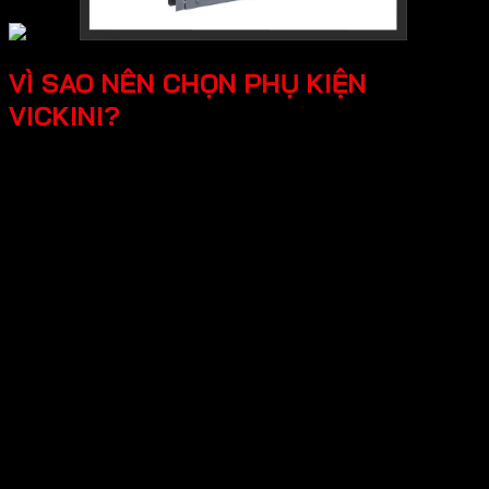
VÌ SAO NÊN CHỌN PHỤ KIỆN
VICKINI?
Chất lượng độ bền vượt trội, Vickini sử
dụng các loại vật liệu cao cấp như inox
304, hợp kim nhôm,..Các sản phẩm đều
được sản xuất đúng chuẩn và kiểm tra
nghiêm ngặt.
Thiết kế đa dạng, tính tê, mỗi sản phẩm
Vickini đề được sản xuất sắc xảo, từ cổ
điển đến hiện đại.
Tối ưu công năng và đảm bảo an toàn, các
sản phẩm Vickini không chỉ tối ưu công
năng mà còn mang lại trải nghiệm tốt cho
người dùng.
Thương hiệu uy tín phân phối rộng rãi khắp