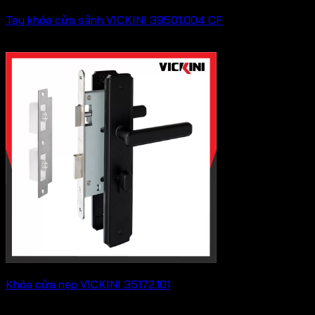
Tay khóa cửa sảnh VICKINI 39501.004 CF
2,893,000
₫
Khóa cửa nẹp VICKINI 35172.101
635,800
₫