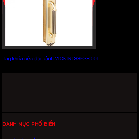
Tay khóa cửa đại sảnh VICKINI 38638.001
Khoảng
7,216,000
₫
–
8,976,000
₫
giá:
từ
7,216,000 ₫
đến
8,976,000 ₫
DANH MỤC PHỔ BIẾN