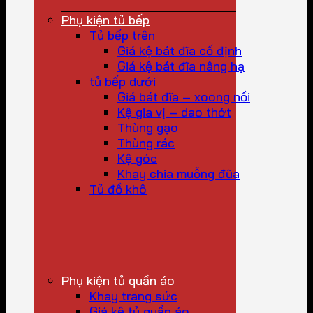
Phụ kiện tủ bếp
Tủ bếp trên
Giá kệ bát đĩa cố định
Giá kệ bát đĩa nâng hạ
tủ bếp dưới
Giá bát đĩa – xoong nồi
Kệ gia vị – dao thớt
Thùng gạo
Thùng rác
Kệ góc
Khay chia muỗng đũa
Tủ đồ khô
Phụ kiện tủ quần áo
Khay trang sức
Giá kệ tủ quần áo