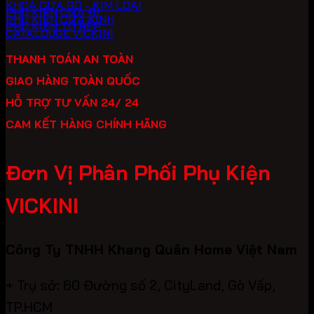
KHOÁ CỬA GỖ - KIM LOẠI
PHỤ KIỆN CỬA ĐI
PHỤ KIỆN CỬA KÍNH
PHỤ KIỆN TỦ BẾP
CATALOUGE VICKINI
THANH TOÁN AN TOÀN
GIAO HÀNG TOÀN QUỐC
HỖ TRỢ TƯ VẤN 24/ 24
CAM KẾT HÀNG CHÍNH HÃNG
Đơn Vị Phân Phối Phụ Kiện
VICKINI
Công Ty TNHH Khang Quân Home Việt Nam
+ Trụ sở: 60 Đường số 2, CityLand, Gò Vấp,
TP.HCM