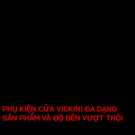
Giá trị cốt lõi
Trung thực truyền tải thông tin sản phẩm,
thực thi dịch vụ đạt tiêu chuẩn với độ bền,
tính an toàn và hiệu quả sử dụng như cam
kết.
Tỉ mỉ, kiên trì tìm kiếm và phát triển mang
đến những sản phẩm tiên tiến, đáp ứng nhu
cầu ngày càng đa dạng.
Trách nhiệm đặt lợi ích và trải nghiệm của
khách hàng làm trung tâm trong mọi hoạt
động kinh doanh.
PHỤ KIỆN CỬA VICKINI ĐA DẠNG
SẢN PHẨM VÀ ĐỘ BỀN VƯỢT TRỘI
Thương hiệu Vickini đa dạng nhiều sản phẩm