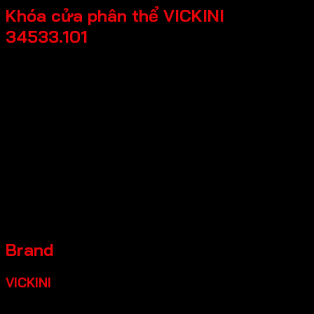
Khóa cửa phân thể VICKINI
34533.101
Chất liệu: Hợp kim nhôm
Loại cửa: Cửa kim loại, Cửa gỗ, Cửa nhựa
Độ dày cửa: 37-45mm
Độ rộng đố cửa: =>90mm
Backset: 55mm
CTC: 72mm
Ruột khóa: 70mm
Bảo hành: 24 tháng
Màu sắc
Đen mờ, Ken xước mờ, Vàng xướt mờ
Brand
VICKINI
Ngành phụ kiện Cửa và Tủ nội thất là một phần