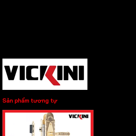
nơi, chính sách bảo hành rõ ràng, uy tín.
Cần Hỗ trợ và Tư vấn các sản phẩm của Vickini
và đặt hàng, Quý Khách Vui lòng
Liên hệ
Hotline :0931.234.729
để được báo giá tốt
nhất và hỗ trợ nhanh nhất nhé!
-----------
Sản phẩm tương tự