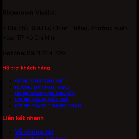
Showroom Vickini:
+ Địa chỉ: 195D Lý Chính Thắng, Phường Xuân
Hòa, TP Hồ Chí Minh
Hotline:
0931 234 729
Hỗ trợ khách hàng
CHÍNH SÁCH BẢO MẬT
HƯỚNG DẪN MUA HÀNG
CHÍNH SÁCH VẬN CHUYỂN
CHÍNH SÁCH ĐỔI TRẢ
CHÍNH SÁCH THANH TOÁN
Liên kết nhanh
Về chúng tôi