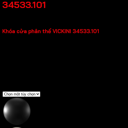
34533.101
550,000
₫
Khóa cửa phân thể VICKINI 34533.101
Chất liệu: Hợp kim nhôm
Loại cửa: Cửa kim loại, Cửa gỗ, Cửa nhựa
Độ dày cửa: 37-45mm
Độ rộng đố cửa: =>90mm
Backset: 55mm
CTC: 72mm
Màu sắc
Đen mờ