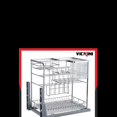
Bản lề tủ
Thanh ray trượt
Khóa tủ
Tay nâng tủ
Tay tủ
Chân tủ
Phụ kiện liên kết