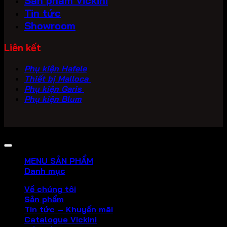
Sản phẩm Vickini
Tin tức
Showroom
Liên kết
Phụ kiện Hafele
Thiết bị Malloca
Phụ kiện Garis
Phụ kiện Blum
Copyright 2026 ©
PHU KIEN VICKINI
MENU SẢN PHẨM
Danh mục
Về chúng tôi
Sản phẩm
Tin tức – Khuyến mãi
Catalogue Vickini