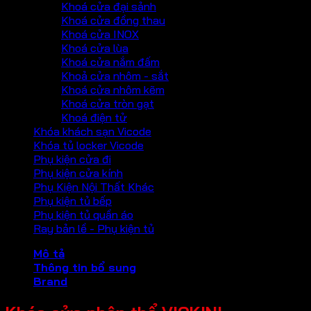
Khoá cửa đại sảnh
Khoá cửa đồng thau
Khoá cửa INOX
Khoá cửa lùa
Khoá cửa nắm đấm
Khoả cửa nhôm - sắt
Khoá cửa nhôm kẽm
Khoá cửa tròn gạt
Khoá điện tử
Khóa khách sạn Vicode
Khóa tủ locker Vicode
Phụ kiện cửa đi
Phụ kiện cửa kính
Phụ Kiện Nội Thất Khác
Phụ kiện tủ bếp
Phụ kiện tủ quần áo
Ray bản lề - Phụ kiện tủ
Mô tả
Thông tin bổ sung
Brand