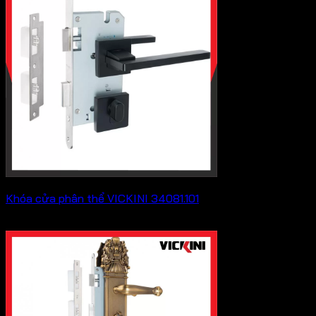
Khóa cửa phân thể VICKINI 34081.101
579,700
₫