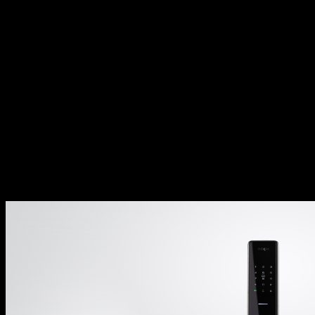
Giá trị cốt lõi
Trung thực truyền tải thông tin sản phẩm,
thực thi dịch vụ đạt tiêu chuẩn với độ bền,
tính an toàn và hiệu quả sử dụng như cam
kết.
Tỉ mỉ, kiên trì tìm kiếm và phát triển mang
đến những sản phẩm tiên tiến, đáp ứng nhu
cầu ngày càng đa dạng.
Trách nhiệm đặt lợi ích và trải nghiệm của
khách hàng làm trung tâm trong mọi hoạt
động kinh doanh.