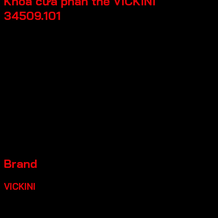
Khóa cửa phân thể VICKINI
34509.101
Chất liệu: Hợp kim kẽm
Loại cửa: Cửa kim loại, Cửa gỗ, Cửa nhựa
Độ dày cửa: 35-50mm
Độ rộng đố cửa: =>90mm
Backset: 55mm
CTC: 72mm
Ruột khóa: 70mm
Bảo hành: 24 tháng
Màu sắc
Đen mờ, Ken xước mờ, Vàng xướt mờ
Brand
VICKINI
Ngành phụ kiện Cửa và Tủ nội thất là một phần