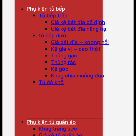
Phụ kiện tủ bếp
Tủ bếp trên
Giá kệ bát đĩa cố định
Giá kệ bát đĩa nâng hạ
tủ bếp dưới
Giá bát đĩa – xoong nồi
Kệ gia vị – dao thớt
Thùng gạo
Thùng rác
Kệ góc
Khay chia muỗng đũa
Tủ đồ khô
Phụ kiện tủ quần áo
Khay trang sức
Giá kệ tủ quần áo