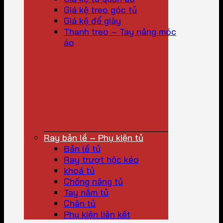
Giá kệ treo góc tủ
Giá kệ để giày
Thanh treo – Tay nâng móc
áo
Ray bản lề – Phụ kiện tủ
Bản lề tủ
Ray trượt hộc kéo
khoá tủ
Chống nâng tủ
Tay nắm tủ
Chân tủ
Phụ kiện liên kết