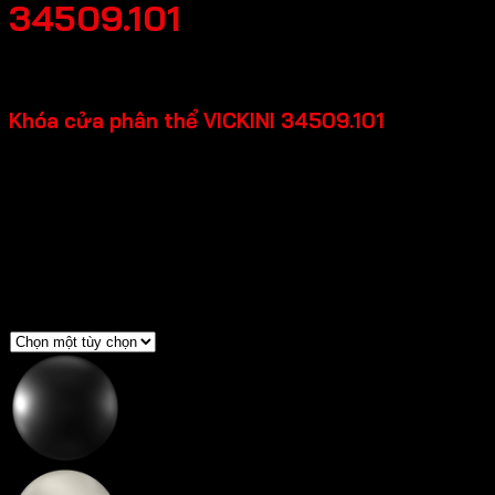
34509.101
Khoảng
1,019,700
₫
–
1,040,600
₫
giá:
Khóa cửa phân thể VICKINI 34509.101
từ
1,019,700 ₫
đến
Chất liệu: Hợp kim kẽm
1,040,600 ₫
Loại cửa: Cửa kim loại, Cửa gỗ, Cửa nhựa
Độ dày cửa: 35-50mm
Độ rộng đố cửa: =>90mm
Backset: 55mm
Màu sắc
Đen mờ