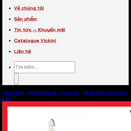
Về chúng tôi
Sản phẩm
Tin tức – Khuyến mãi
Catalogue Vickini
Liên hệ
Tìm
kiếm:
Trang chủ
/
Khoá Cửa Gỗ - Kim Loại
/
Khoá cửa nhôm kẽm
Lọc