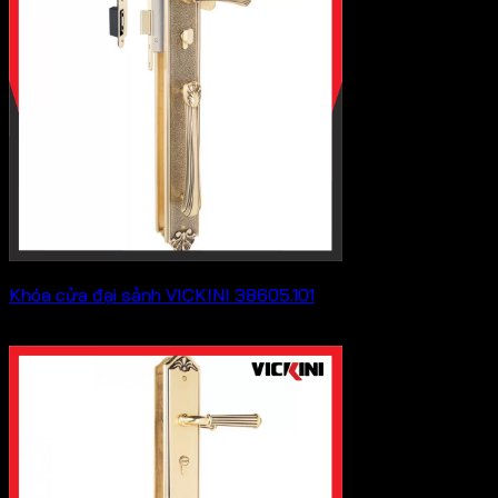
Khóa cửa đại sảnh VICKINI 38605.101
Khoảng
5,572,000
₫
–
7,513,000
₫
giá:
từ
5,572,000 ₫
đến
7,513,000 ₫