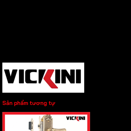
Thương hiệu uy tín phân phối rộng rãi khắp
nơi, chính sách bảo hành rõ ràng, uy tín.
Cần Hỗ trợ và Tư vấn các sản phẩm của Vickini
và đặt hàng, Quý Khách Vui lòng
Liên hệ
Hotline :0931.234.729
để được báo giá tốt
nhất và hỗ trợ nhanh nhất nhé!
-----------
Sản phẩm tương tự