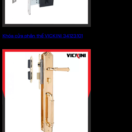
Khóa cửa phân thể VICKINI 34123.101
569,800
₫