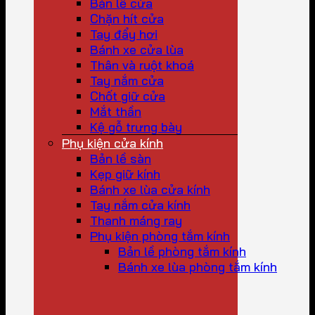
Bản lề cửa
Chặn hít cửa
Tay đẩy hơi
Bánh xe cửa lùa
Thân và ruột khoá
Tay nắm cửa
Chốt giữ cửa
Mắt thần
Kệ gỗ trưng bày
Phụ kiện cửa kính
Bản lề sàn
Kẹp giữ kính
Bánh xe lùa cửa kính
Tay nắm cửa kính
Thanh máng ray
Phụ kiện phòng tắm kính
Bản lề phòng tắm kính
Bánh xe lùa phòng tắm kính