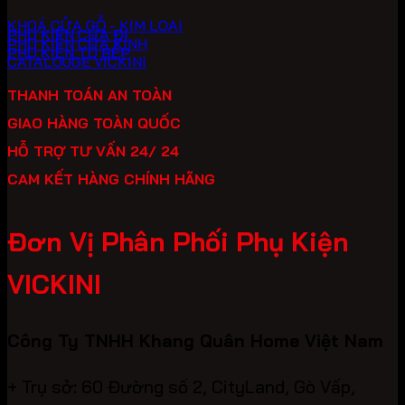
KHOÁ CỬA GỖ - KIM LOẠI
PHỤ KIỆN CỬA ĐI
PHỤ KIỆN CỬA KÍNH
PHỤ KIỆN TỦ BẾP
CATALOUGE VICKINI
THANH TOÁN AN TOÀN
GIAO HÀNG TOÀN QUỐC
HỖ TRỢ TƯ VẤN 24/ 24
CAM KẾT HÀNG CHÍNH HÃNG
Đơn Vị Phân Phối Phụ Kiện
VICKINI
Công Ty TNHH Khang Quân Home Việt Nam
+ Trụ sở: 60 Đường số 2, CityLand, Gò Vấp,