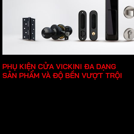
PHỤ KIỆN CỬA VICKINI ĐA DẠNG
SẢN PHẨM VÀ ĐỘ BỀN VƯỢT TRỘI
Thương hiệu Vickini đa dạng nhiều sản phẩm
sau:
-Phụ kiện cửa gỗ - kim loại
Khóa cửa điện tử
Khóa cửa đại sảnh
Khóa cửa đồng thau
Khóa cửa kẽm