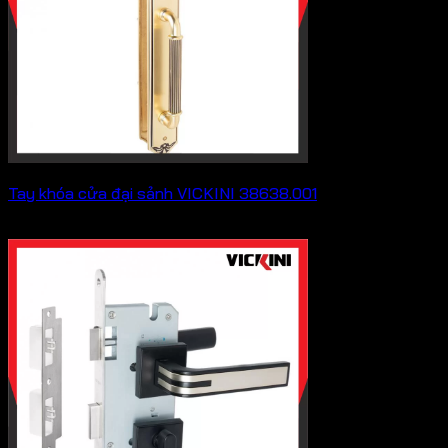
Tay khóa cửa đại sảnh VICKINI 38638.001
Khoảng
7,216,000
₫
–
8,976,000
₫
giá:
từ
7,216,000 ₫
đến
8,976,000 ₫