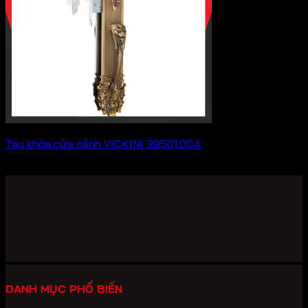
Tay khóa cửa sảnh VICKINI 39501.004
2,893,000
₫
DANH MỤC PHỔ BIẾN