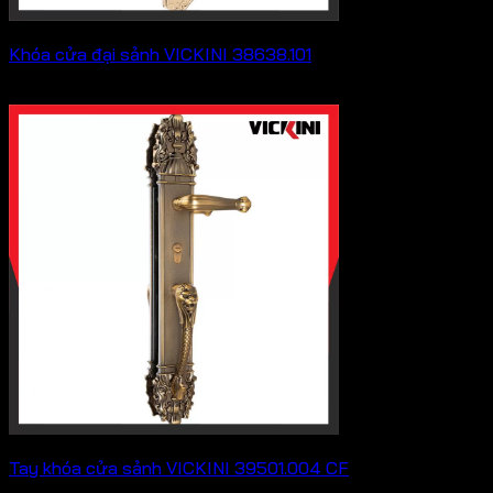
Khóa cửa đại sảnh VICKINI 38638.101
Khoảng
7,623,000
₫
–
9,350,000
₫
giá:
từ
7,623,000 ₫
đến
9,350,000 ₫
Tay khóa cửa sảnh VICKINI 39501.004 CF