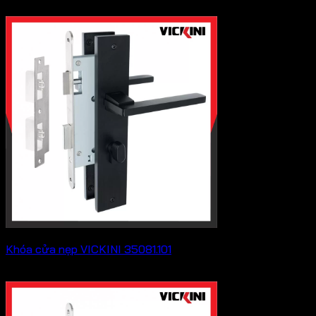
2,893,000
₫
Khóa cửa nẹp VICKINI 35081.101
655,600
₫