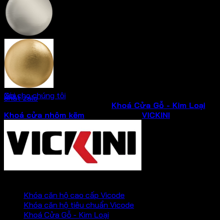
Ken xước mờ
Vàng xướt mờ
Gọi cho chúng tôi
Xóa
chat zalo
SKU:
34509.101
Danh mục:
Khoá Cửa Gỗ - Kim Loại
,
Khoá cửa nhôm kẽm
Thương hiệu:
VICKINI
PHỤ KIỆN VICKINI
Khóa căn hộ cao cấp Vicode
Khóa căn hộ tiêu chuẩn Vicode
Khoá Cửa Gỗ - Kim Loại