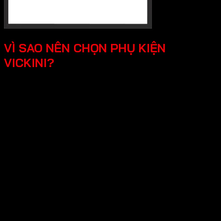
VÌ SAO NÊN CHỌN PHỤ KIỆN
VICKINI?
Chất lượng độ bền vượt trội, Vickini sử
dụng các loại vật liệu cao cấp như inox
304, hợp kim nhôm,..Các sản phẩm đều
được sản xuất đúng chuẩn và kiểm tra
nghiêm ngặt.
Thiết kế đa dạng, tính tê, mỗi sản phẩm
Vickini đề được sản xuất sắc xảo, từ cổ
điển đến hiện đại.
Tối ưu công năng và đảm bảo an toàn, các
sản phẩm Vickini không chỉ tối ưu công
năng mà còn mang lại trải nghiệm tốt cho
người dùng.