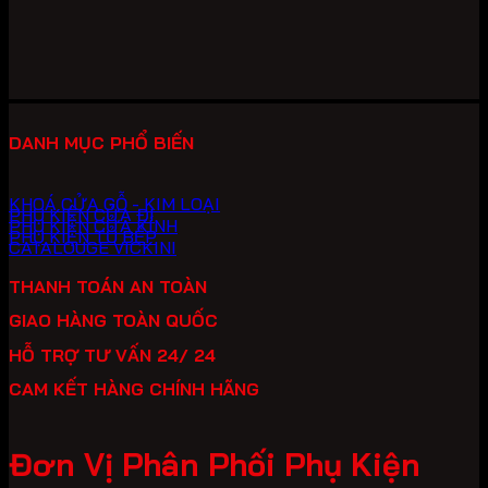
10,680,000 ₫.
là:
7,476,000 ₫.
DANH MỤC PHỔ BIẾN
KHOÁ CỬA GỖ - KIM LOẠI
PHỤ KIỆN CỬA ĐI
PHỤ KIỆN CỬA KÍNH
PHỤ KIỆN TỦ BẾP
CATALOUGE VICKINI
THANH TOÁN AN TOÀN
GIAO HÀNG TOÀN QUỐC
HỖ TRỢ TƯ VẤN 24/ 24
CAM KẾT HÀNG CHÍNH HÃNG
Đơn Vị Phân Phối Phụ Kiện