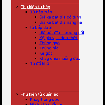
Phụ kiện tủ bếp
Tủ bếp trên
Giá kệ bát đĩa cố định
Giá kệ bát đĩa nâng hạ
tủ bếp dưới
Giá bát đĩa – xoong nồi
Kệ gia vị – dao thớt
Thùng gạo
Thùng rác
Kệ góc
Khay chia muỗng đũa
Tủ đồ khô
Phụ kiện tủ quần áo
Khay trang sức
Giá kệ tủ quần áo