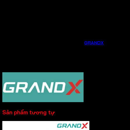
thiết bị phù hợp nhất với nhu cầu và không gian bếp
của gia đình.
Hỗ trợ sau bán hàng chu đáo
: Chúng tôi luôn sẵn
sàng hỗ trợ bạn trong quá trình lắp đặt, sử dụng và
bảo trì sản phẩm.
Đừng bỏ lỡ cơ hội nâng cấp căn bếp của bạn với các phụ
kiện và thiết bị gia dụng thông minh từ
GRANDX
. Liên hệ
ngay
Hotline 0931.234.729
được tư vấn và đặt
hàng sản phẩm với mức giá ưu đãi ngay hôm nay!
----------
Sản phẩm tương tự