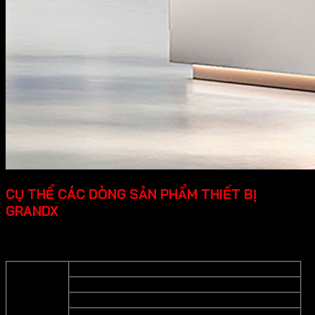
CỤ THỂ CÁC DÒNG SẢN PHẨM THIẾT BỊ
GRANDX
Grandx cung cấp các dòng sản phẩm thiết bị bếp cao cấp
cụ thể như sau:
Bếp từ
Bếp gas
Lò nướng
Thiết bị bếp