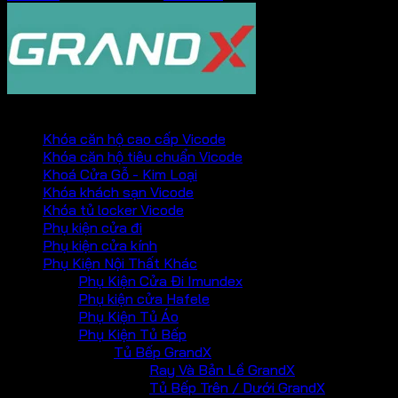
PHỤ KIỆN VICKINI
Khóa căn hộ cao cấp Vicode
Khóa căn hộ tiêu chuẩn Vicode
Khoá Cửa Gỗ - Kim Loại
Khóa khách sạn Vicode
Khóa tủ locker Vicode
Phụ kiện cửa đi
Phụ kiện cửa kính
Phụ Kiện Nội Thất Khác
Phụ Kiện Cửa Đi Imundex
Phụ kiện cửa Hafele
Phụ Kiện Tủ Áo
Phụ Kiện Tủ Bếp
Tủ Bếp GrandX
Ray Và Bản Lề GrandX
Tủ Bếp Trên / Dưới GrandX