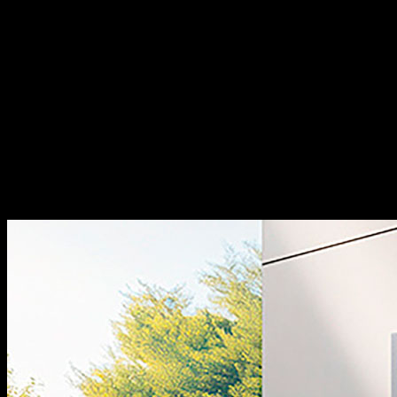
Grandx là một thương hiệu thiết bị bếp cao cấp đáng đầu
tư, một số điểm nổi bật:
Xuất xứ:
Tự hào mang đến các
dòng sản phẩm phụ kiện tủ bếp và phụ kiện nội thất với
thiết kế đậm chất Italia, kết hợp giữa sự thanh lịch truyền
thống và nét hiện đại đầy cảm hứng.
Chất lượng:
Sản
phẩm của chúng tôi đạt độ hoàn thiện cao, sắc nét từng
chi tiết và thể hiện sự đẳng cấp khác biệt.
Đa dạng sản
phẩm:
Dòng thiết bị nhà bếp bao gồm các sản phẩm máy
rửa bát, bếp từ, hút mùi, lò vi sóng… sản xuất theo tiêu
chuẩn công nghệ hàng đầu thế giới.
Thiết kế đẹp:
Các sản
phẩm có thiết kế hiện đại, sang trọng, góp phần tăng tính
thẩm mỹ cho không gian bếp.