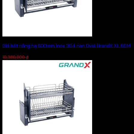
Giá bát nâng hạ 600mm Inox 304 nan Oval GrandX XL.60M
Giá
Giá
7,266,000
₫
10,380,000
₫
gốc
hiện
là:
tại
10,380,000 ₫.
là:
7,266,000 ₫.