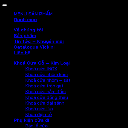
MENU SẢN PHẨM
Danh mục
Về chúng tôi
Sản phẩm
Tin tức – Khuyến mãi
Catalogue Vickini
Liên hệ
Khoá Cửa Gỗ – Kim Loại
Khoá cửa INOX
Khoá cửa nhôm kẽm
Khoả cửa nhôm – sắt
Khoá cửa tròn gạt
Khoá cửa nắm đấm
Khoá cửa đồng thau
Khoá cửa đại sảnh
Khoá cửa lùa
Khoá điện tử
Phụ kiện cửa đi
Bản lề cửa