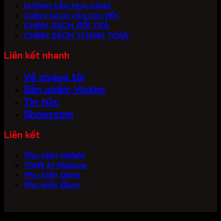
HƯỚNG DẪN MUA HÀNG
CHÍNH SÁCH VẬN CHUYỂN
CHÍNH SÁCH ĐỔI TRẢ
CHÍNH SÁCH THANH TOÁN
Liên kết nhanh
Về chúng tôi
Sản phẩm Vickini
Tin tức
Showroom
Liên kết
Phụ kiện Hafele
Thiết bị Malloca
Phụ kiện Garis
Phụ kiện Blum
Copyright 2026 ©
PHU KIEN VICKINI