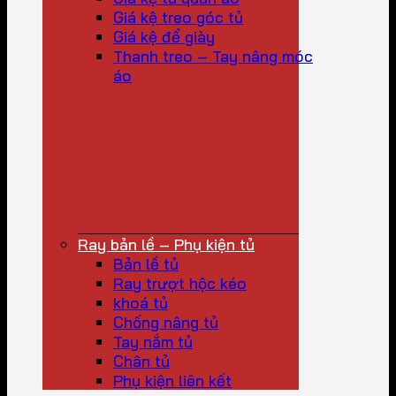
Giá kệ treo góc tủ
Giá kệ để giày
Thanh treo – Tay nâng móc
áo
Ray bản lề – Phụ kiện tủ
Bản lề tủ
Ray trượt hộc kéo
khoá tủ
Chống nâng tủ
Tay nắm tủ
Chân tủ
Phụ kiện liên kết