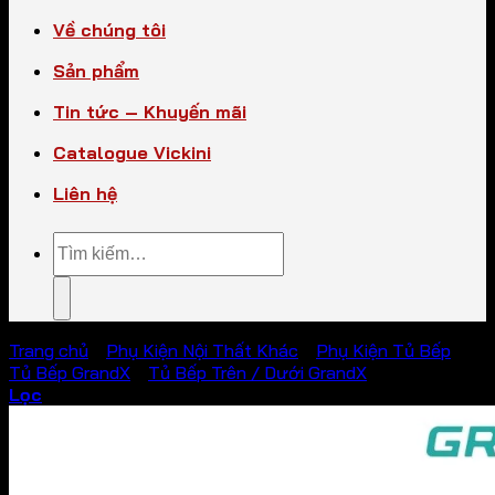
Về chúng tôi
Sản phẩm
Tin tức – Khuyến mãi
Catalogue Vickini
Liên hệ
Tìm
kiếm:
Trang chủ
/
Phụ Kiện Nội Thất Khác
/
Phụ Kiện Tủ Bếp
/
Tủ Bếp GrandX
/
Tủ Bếp Trên / Dưới GrandX
Lọc