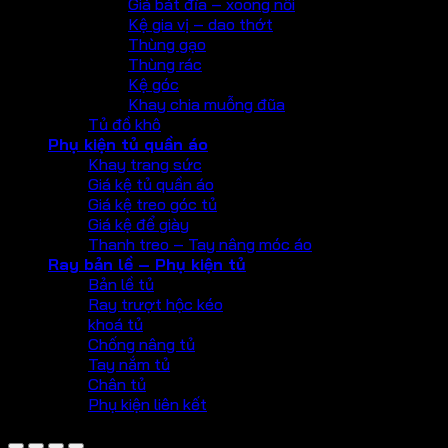
Giá bát đĩa – xoong nồi
Kệ gia vị – dao thớt
Thùng gạo
Thùng rác
Kệ góc
Khay chia muỗng đũa
Tủ đồ khô
Phụ kiện tủ quần áo
Khay trang sức
Giá kệ tủ quần áo
Giá kệ treo góc tủ
Giá kệ để giày
Thanh treo – Tay nâng móc áo
Ray bản lề – Phụ kiện tủ
Bản lề tủ
Ray trượt hộc kéo
khoá tủ
Chống nâng tủ
Tay nắm tủ
Chân tủ
Phụ kiện liên kết