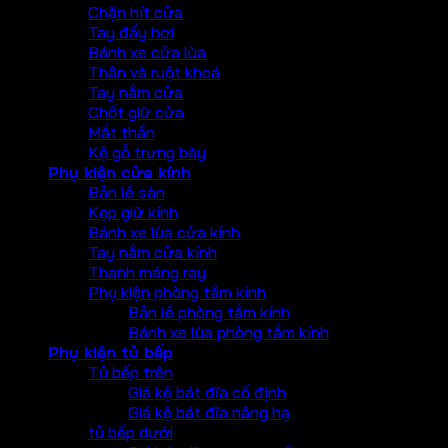
Chặn hít cửa
Tay đẩy hơi
Bánh xe cửa lùa
Thân và ruột khoá
Tay nắm cửa
Chốt giữ cửa
Mắt thần
Kệ gỗ trưng bày
Phụ kiện cửa kính
Bản lề sàn
Kẹp giữ kính
Bánh xe lùa cửa kính
Tay nắm cửa kính
Thanh máng ray
Phụ kiện phòng tắm kính
Bản lề phòng tắm kính
Bánh xe lùa phòng tắm kính
Phụ kiện tủ bếp
Tủ bếp trên
Giá kệ bát đĩa cố định
Giá kệ bát đĩa nâng hạ
tủ bếp dưới