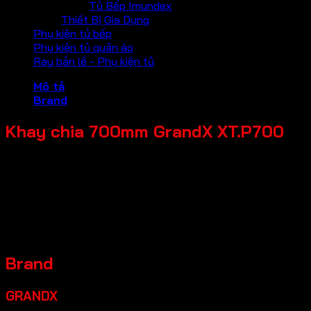
Tủ Bếp Imundex
Thiết Bị Gia Dụng
Phụ kiện tủ bếp
Phụ kiện tủ quần áo
Ray bản lề - Phụ kiện tủ
Mô tả
Brand
Khay chia 700mm GrandX XT.P700
Tên Sản Phẩm: Khay chia
Mã sản phẩm: XT.P700
Thương hiệu: GrandX
Đặc điểm sản phẩm: Chất liệu nhựa cao cấp PP chịu nhiệt
Kích thước sản phẩm: W650*D490*H55mm
Chiều rộng tủ: 700mm
Brand
GRANDX