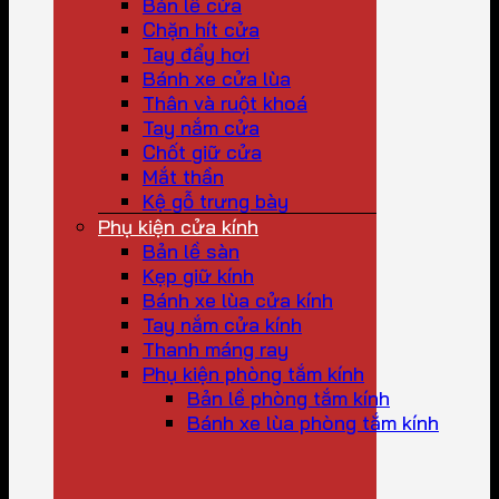
Bản lề cửa
Chặn hít cửa
Tay đẩy hơi
Bánh xe cửa lùa
Thân và ruột khoá
Tay nắm cửa
Chốt giữ cửa
Mắt thần
Kệ gỗ trưng bày
Phụ kiện cửa kính
Bản lề sàn
Kẹp giữ kính
Bánh xe lùa cửa kính
Tay nắm cửa kính
Thanh máng ray
Phụ kiện phòng tắm kính
Bản lề phòng tắm kính
Bánh xe lùa phòng tắm kính