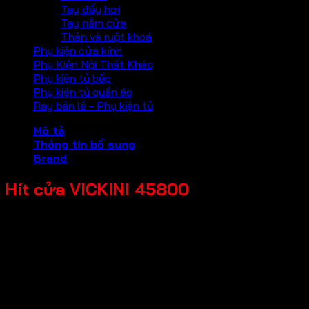
Tay đẩy hơi
Tay nắm cửa
Thân và ruột khoá
Phụ kiện cửa kính
Phụ Kiện Nội Thất Khác
Phụ kiện tủ bếp
Phụ kiện tủ quần áo
Ray bản lề - Phụ kiện tủ
Mô tả
Thông tin bổ sung
Brand
Hít cửa VICKINI 45800
Chất liệu: Inox SUS 201
Loại cửa: Cửa kim loại, Cửa gỗ, Cửa nhựa
Độ dày cửa: =>35mm
Bảo hành: 12 tháng
Màu sắc
Đen mờ, Inox mờ