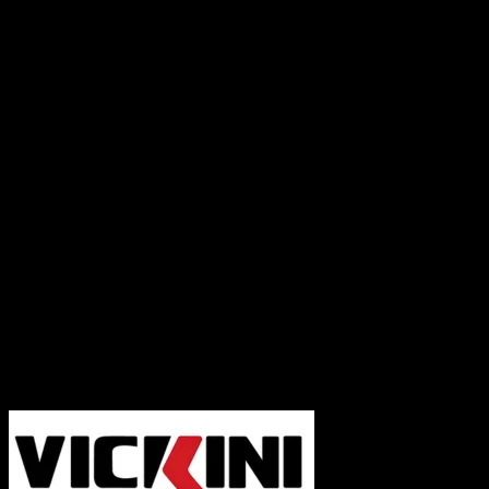
Thiết kế đa dạng, tính tê, mỗi sản phẩm
Vickini đề được sản xuất sắc xảo, từ cổ
điển đến hiện đại.
Tối ưu công năng và đảm bảo an toàn, các
sản phẩm Vickini không chỉ tối ưu công
năng mà còn mang lại trải nghiệm tốt cho
người dùng.
Thương hiệu uy tín phân phối rộng rãi khắp
nơi, chính sách bảo hành rõ ràng, uy tín.
Cần Hỗ trợ và Tư vấn các sản phẩm của Vickini
và đặt hàng, Quý Khách Vui lòng
Liên hệ
Hotline :0931.234.729
để được báo giá tốt
nhất và hỗ trợ nhanh nhất nhé!
-----------