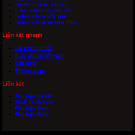
HƯỚNG DẪN MUA HÀNG
CHÍNH SÁCH VẬN CHUYỂN
CHÍNH SÁCH ĐỔI TRẢ
CHÍNH SÁCH THANH TOÁN
Liên kết nhanh
Về chúng tôi
Sản phẩm Vickini
Tin tức
Showroom
Liên kết
Phụ kiện Hafele
Thiết bị Malloca
Phụ kiện Garis
Phụ kiện Blum
Copyright 2026 ©
PHU KIEN VICKINI