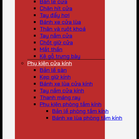
Bản lề cửa
Chặn hít cửa
Tay đẩy hơi
Bánh xe cửa lùa
Thân và ruột khoá
Tay nắm cửa
Chốt giữ cửa
Mắt thần
Kệ gỗ trưng bày
Phụ kiện cửa kính
Bản lề sàn
Kẹp giữ kính
Bánh xe lùa cửa kính
Tay nắm cửa kính
Thanh máng ray
Phụ kiện phòng tắm kính
Bản lề phòng tắm kính
Bánh xe lùa phòng tắm kính