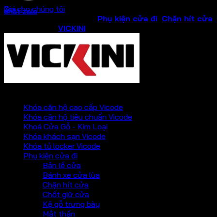
Gọi cho chúng tôi
Xóa
chat zalo
SKU:
45800
Danh mục:
Phụ kiện cửa đi
,
Chặn hít cửa
Thương hiệu:
VICKINI
PHỤ KIỆN VICKINI
Khóa căn hộ cao cấp Vicode
Khóa căn hộ tiêu chuẩn Vicode
Khoá Cửa Gỗ - Kim Loại
Khóa khách sạn Vicode
Khóa tủ locker Vicode
Phụ kiện cửa đi
Bản lề cửa
Bánh xe cửa lùa
Chặn hít cửa
Chốt giữ cửa
Kệ gỗ trưng bày
Mắt thần