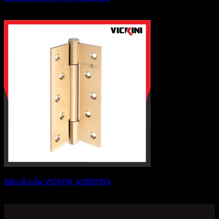
168,300
₫
Bản lề cửa VICKINI 43109.153
Khoảng
279,400
₫
–
391,600
₫
giá:
từ