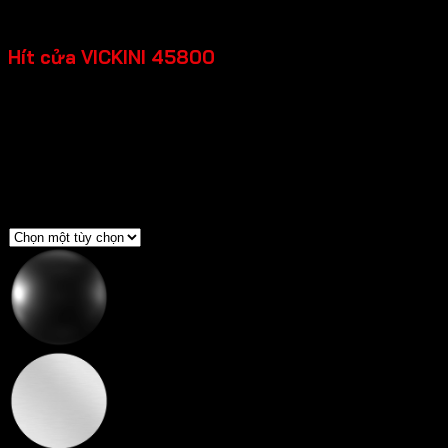
Khoảng
19,580
₫
–
24,200
₫
giá:
Hít cửa VICKINI 45800
từ
19,580 ₫
đến
Chất liệu: Inox SUS 201
24,200 ₫
Loại cửa: Cửa kim loại, Cửa gỗ, Cửa nhựa
Độ dày cửa: =>35mm
Bảo hành: 12 tháng
Màu sắc
Đen mờ
Inox mờ