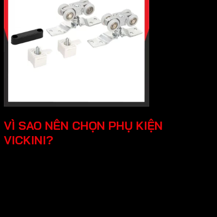
VÌ SAO NÊN CHỌN PHỤ KIỆN
VICKINI?
Chất lượng độ bền vượt trội, Vickini sử
dụng các loại vật liệu cao cấp như inox
304, hợp kim nhôm,..Các sản phẩm đều
được sản xuất đúng chuẩn và kiểm tra
nghiêm ngặt.