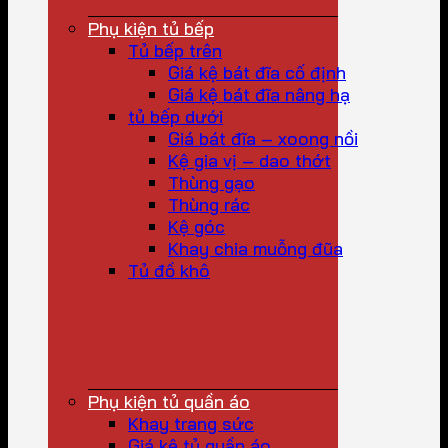
Phụ kiện tủ bếp
Tủ bếp trên
Giá kệ bát đĩa cố định
Giá kệ bát đĩa nâng hạ
tủ bếp dưới
Giá bát đĩa – xoong nồi
Kệ gia vị – dao thớt
Thùng gạo
Thùng rác
Kệ góc
Khay chia muỗng đũa
Tủ đồ khô
Phụ kiện tủ quần áo
Khay trang sức
Giá kệ tủ quần áo