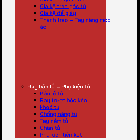
Giá kệ treo góc tủ
Giá kệ để giày
Thanh treo – Tay nâng móc
áo
Ray bản lề – Phụ kiện tủ
Bản lề tủ
Ray trượt hộc kéo
khoá tủ
Chống nâng tủ
Tay nắm tủ
Chân tủ
Phụ kiện liên kết