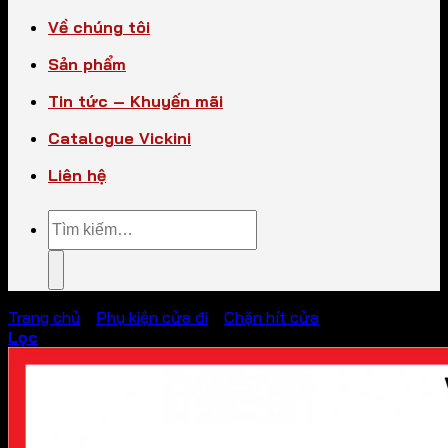
Về chúng tôi
Sản phẩm
Tin tức – Khuyến mãi
Catalogue Vickini
Liên hệ
Tìm
kiếm:
Trang chủ
/
Phụ kiện cửa đi
/
Chặn hít cửa
Lọc