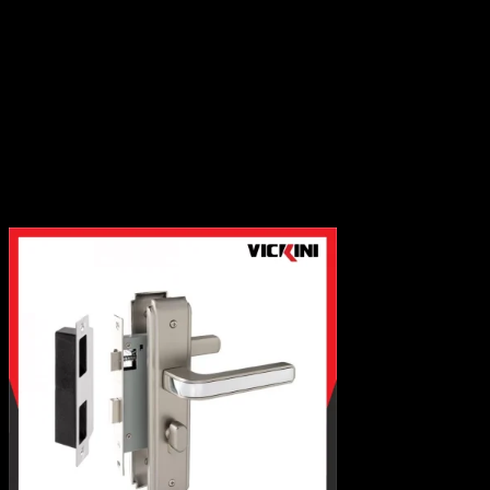
Tủ gia dụng
Bản lề tủ
Thanh ray trượt
Khóa tủ
Tay nâng tủ
Tay tủ
Chân tủ
Phụ kiện liên kết