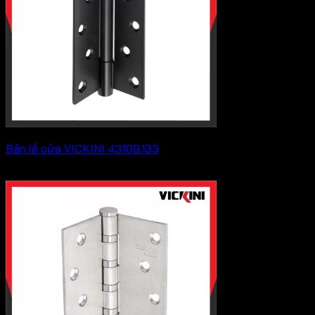
Bản lề cửa VICKINI 43109.133
Khoảng
188,100
₫
–
243,100
₫
giá:
từ
188,100 ₫
đến
243,100 ₫