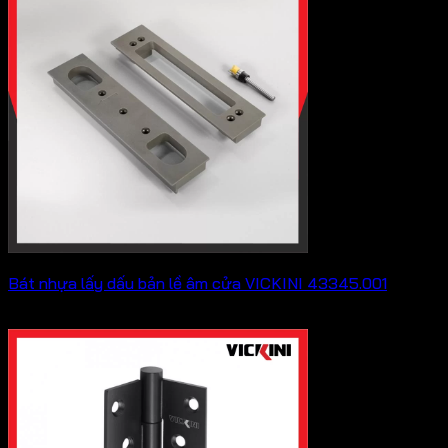
50,600 ₫
đến
69,300 ₫
Bát nhựa lấy dấu bản lề âm cửa VICKINI 43345.001
182,600
₫