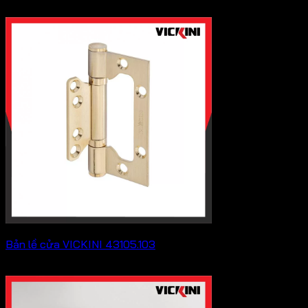
402,600
₫
Bản lề cửa VICKINI 43105.103
Khoảng
50,600
₫
–
69,300
₫
giá:
từ