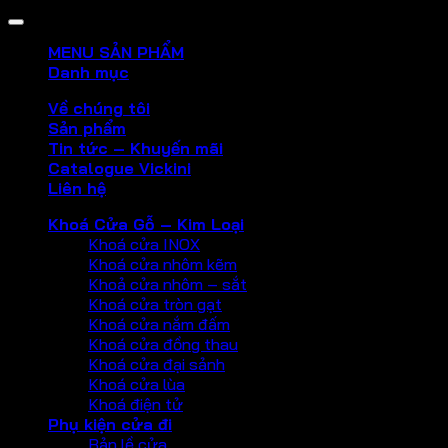
MENU SẢN PHẨM
Danh mục
Về chúng tôi
Sản phẩm
Tin tức – Khuyến mãi
Catalogue Vickini
Liên hệ
Khoá Cửa Gỗ – Kim Loại
Khoá cửa INOX
Khoá cửa nhôm kẽm
Khoả cửa nhôm – sắt
Khoá cửa tròn gạt
Khoá cửa nắm đấm
Khoá cửa đồng thau
Khoá cửa đại sảnh
Khoá cửa lùa
Khoá điện tử
Phụ kiện cửa đi
Bản lề cửa