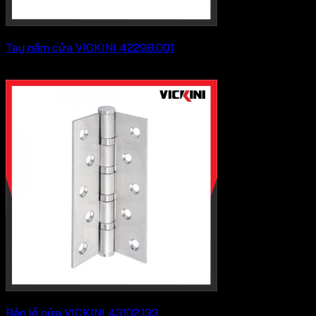
Tay nắm cửa VICKINI 42298.001
35,200
₫
Bản lề cửa VICKINI 43102.133