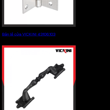
Bản lề cửa VICKINI 43106.103
205,700
₫