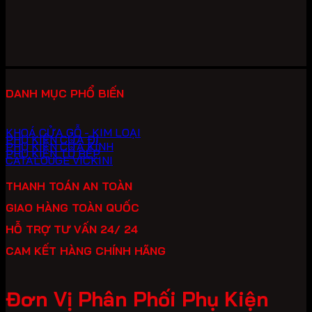
279,400 ₫
đến
391,600 ₫
DANH MỤC PHỔ BIẾN
KHOÁ CỬA GỖ - KIM LOẠI
PHỤ KIỆN CỬA ĐI
PHỤ KIỆN CỬA KÍNH
PHỤ KIỆN TỦ BẾP
CATALOUGE VICKINI
THANH TOÁN AN TOÀN
GIAO HÀNG TOÀN QUỐC
HỖ TRỢ TƯ VẤN 24/ 24
CAM KẾT HÀNG CHÍNH HÃNG
Đơn Vị Phân Phối Phụ Kiện