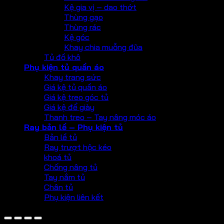
Kệ gia vị – dao thớt
Thùng gạo
Thùng rác
Kệ góc
Khay chia muỗng đũa
Tủ đồ khô
Phụ kiện tủ quần áo
Khay trang sức
Giá kệ tủ quần áo
Giá kệ treo góc tủ
Giá kệ để giày
Thanh treo – Tay nâng móc áo
Ray bản lề – Phụ kiện tủ
Bản lề tủ
Ray trượt hộc kéo
khoá tủ
Chống nâng tủ
Tay nắm tủ
Chân tủ
Phụ kiện liên kết