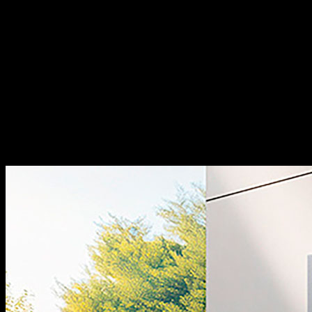
Grandx là một thương hiệu thiết bị bếp cao cấp đáng đầu
tư, một số điểm nổi bật:
Xuất xứ:
Tự hào mang đến các
dòng sản phẩm phụ kiện tủ bếp và phụ kiện nội thất với
thiết kế đậm chất Italia, kết hợp giữa sự thanh lịch truyền
thống và nét hiện đại đầy cảm hứng.
Chất lượng:
Sản
phẩm của chúng tôi đạt độ hoàn thiện cao, sắc nét từng
chi tiết và thể hiện sự đẳng cấp khác biệt.
Đa dạng sản
phẩm:
Dòng thiết bị nhà bếp bao gồm các sản phẩm máy
rửa bát, bếp từ, hút mùi, lò vi sóng… sản xuất theo tiêu
chuẩn công nghệ hàng đầu thế giới.
Thiết kế đẹp:
Các sản
phẩm có thiết kế hiện đại, sang trọng, góp phần tăng tính
thẩm mỹ cho không gian bếp.