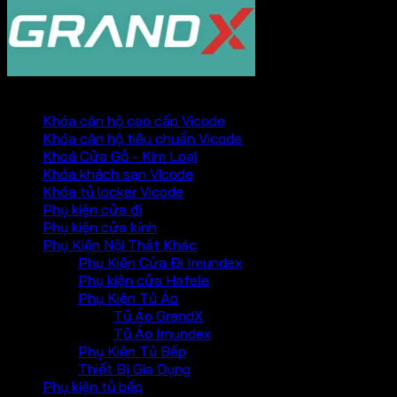
PHỤ KIỆN VICKINI
Khóa căn hộ cao cấp Vicode
Khóa căn hộ tiêu chuẩn Vicode
Khoá Cửa Gỗ - Kim Loại
Khóa khách sạn Vicode
Khóa tủ locker Vicode
Phụ kiện cửa đi
Phụ kiện cửa kính
Phụ Kiện Nội Thất Khác
Phụ Kiện Cửa Đi Imundex
Phụ kiện cửa Hafele
Phụ Kiện Tủ Áo
Tủ Áo GrandX
Tủ Áo Imundex
Phụ Kiện Tủ Bếp
Thiết Bị Gia Dụng
Phụ kiện tủ bếp