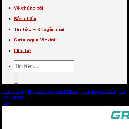
Về chúng tôi
Sản phẩm
Tin tức – Khuyến mãi
Catalogue Vickini
Liên hệ
Tìm
kiếm:
Trang chủ
/
Phụ Kiện Nội Thất Khác
/
Phụ Kiện Tủ Áo
/
Tủ
Áo GrandX
Lọc