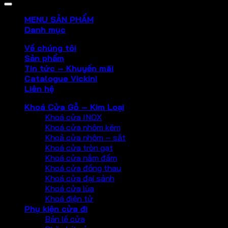
MENU SẢN PHẨM
Danh mục
Về chúng tôi
Sản phẩm
Tin tức – Khuyến mãi
Catalogue Vickini
Liên hệ
Khoá Cửa Gỗ – Kim Loại
Khoá cửa INOX
Khoá cửa nhôm kẽm
Khoả cửa nhôm – sắt
Khoá cửa tròn gạt
Khoá cửa nắm đấm
Khoá cửa đồng thau
Khoá cửa đại sảnh
Khoá cửa lùa
Khoá điện tử
Phụ kiện cửa đi
Bản lề cửa