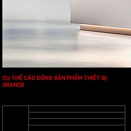
CỤ THỂ CÁC DÒNG SẢN PHẨM THIẾT BỊ
GRANDX
Grandx cung cấp các dòng sản phẩm thiết bị bếp cao cấp
cụ thể như sau:
Bếp từ
Bếp gas
Lò nướng
Thiết bị bếp
Lò vi sống