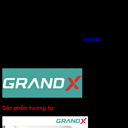
thiết bị phù hợp nhất với nhu cầu và không gian bếp
của gia đình.
Hỗ trợ sau bán hàng chu đáo
: Chúng tôi luôn sẵn
sàng hỗ trợ bạn trong quá trình lắp đặt, sử dụng và
bảo trì sản phẩm.
Đừng bỏ lỡ cơ hội nâng cấp căn bếp của bạn với các phụ
kiện và thiết bị gia dụng thông minh từ
GRANDX
. Liên hệ
ngay
Hotline 0931.234.729
được tư vấn và đặt
hàng sản phẩm với mức giá ưu đãi ngay hôm nay!
----------
Sản phẩm tương tự