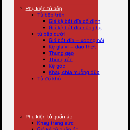
Phụ kiện tủ bếp
Tủ bếp trên
Giá kệ bát đĩa cố định
Giá kệ bát đĩa nâng hạ
tủ bếp dưới
Giá bát đĩa – xoong nồi
Kệ gia vị – dao thớt
Thùng gạo
Thùng rác
Kệ góc
Khay chia muỗng đũa
Tủ đồ khô
Phụ kiện tủ quần áo
Khay trang sức
Giá kệ tủ quần áo