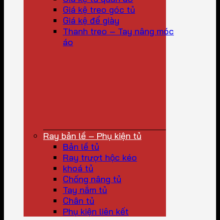
Giá kệ treo góc tủ
Giá kệ để giày
Thanh treo – Tay nâng móc
áo
Ray bản lề – Phụ kiện tủ
Bản lề tủ
Ray trượt hộc kéo
khoá tủ
Chống nâng tủ
Tay nắm tủ
Chân tủ
Phụ kiện liên kết