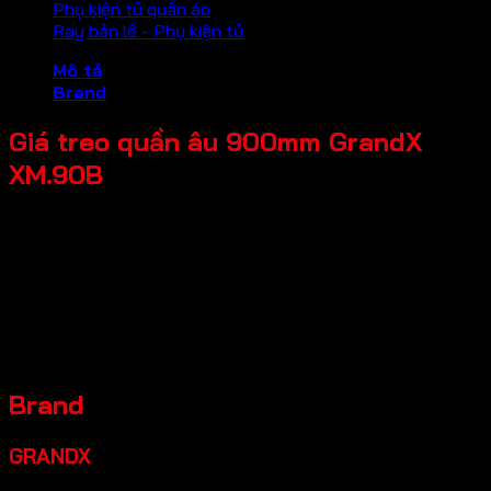
Phụ kiện tủ quần áo
Ray bản lề - Phụ kiện tủ
Mô tả
Brand
Giá treo quần âu 900mm GrandX
XM.90B
Tên Sản Phẩm: Giá treo quần âu
Mã sản phẩm: XM.90B
Thương hiệu: GrandX
Đặc điểm sản phẩm: Chất liệu khung hệ Nhôm Alloy hàng
không cao cấp
Kích thước sản phẩm: R864*S464*C65mm
Chiều rộng tủ: 900mm
Brand
GRANDX