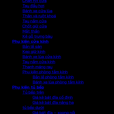
Chặn hít cửa
Tay đẩy hơi
Bánh xe cửa lùa
Thân và ruột khoá
Tay nắm cửa
Chốt giữ cửa
Mắt thần
Kệ gỗ trưng bày
Phụ kiện cửa kính
Bản lề sàn
Kẹp giữ kính
Bánh xe lùa cửa kính
Tay nắm cửa kính
Thanh máng ray
Phụ kiện phòng tắm kính
Bản lề phòng tắm kính
Bánh xe lùa phòng tắm kính
Phụ kiện tủ bếp
Tủ bếp trên
Giá kệ bát đĩa cố định
Giá kệ bát đĩa nâng hạ
tủ bếp dưới
Giá bát đĩa – xoong nồi