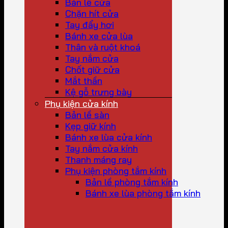
Bản lề cửa
Chặn hít cửa
Tay đẩy hơi
Bánh xe cửa lùa
Thân và ruột khoá
Tay nắm cửa
Chốt giữ cửa
Mắt thần
Kệ gỗ trưng bày
Phụ kiện cửa kính
Bản lề sàn
Kẹp giữ kính
Bánh xe lùa cửa kính
Tay nắm cửa kính
Thanh máng ray
Phụ kiện phòng tắm kính
Bản lề phòng tắm kính
Bánh xe lùa phòng tắm kính