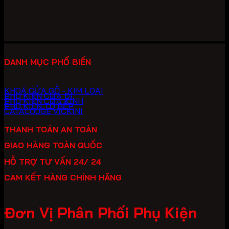
11,380,000 ₫.
là:
7,966,000 ₫.
DANH MỤC PHỔ BIẾN
KHOÁ CỬA GỖ - KIM LOẠI
PHỤ KIỆN CỬA ĐI
PHỤ KIỆN CỬA KÍNH
PHỤ KIỆN TỦ BẾP
CATALOUGE VICKINI
THANH TOÁN AN TOÀN
GIAO HÀNG TOÀN QUỐC
HỖ TRỢ TƯ VẤN 24/ 24
CAM KẾT HÀNG CHÍNH HÃNG
Đơn Vị Phân Phối Phụ Kiện