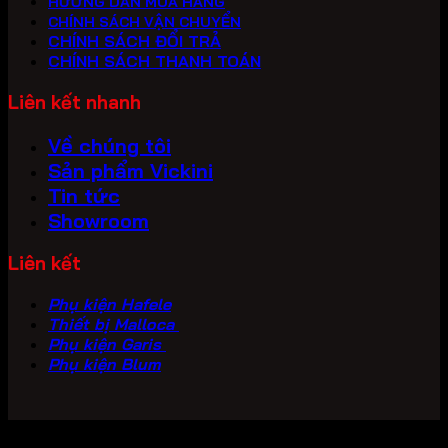
HƯỚNG DẪN MUA HÀNG
CHÍNH SÁCH VẬN CHUYỂN
CHÍNH SÁCH ĐỔI TRẢ
CHÍNH SÁCH THANH TOÁN
Liên kết nhanh
Về chúng tôi
Sản phẩm Vickini
Tin tức
Showroom
Liên kết
Phụ kiện Hafele
Thiết bị Malloca
Phụ kiện Garis
Phụ kiện Blum
Copyright 2026 ©
PHU KIEN VICKINI