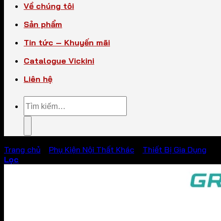
Về chúng tôi
Sản phẩm
Tin tức – Khuyến mãi
Catalogue Vickini
Liên hệ
Tìm
kiếm:
Trang chủ
/
Phụ Kiện Nội Thất Khác
/
Thiết Bị Gia Dụng
Lọc