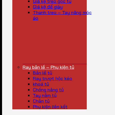
Giá kệ treo góc tủ
Giá kệ để giày
Thanh treo – Tay nâng móc
áo
Ray bản lề – Phụ kiện tủ
Bản lề tủ
Ray trượt hộc kéo
khoá tủ
Chống nâng tủ
Tay nắm tủ
Chân tủ
Phụ kiện liên kết