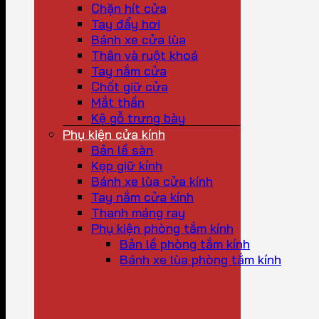
Chặn hít cửa
Tay đẩy hơi
Bánh xe cửa lùa
Thân và ruột khoá
Tay nắm cửa
Chốt giữ cửa
Mắt thần
Kệ gỗ trưng bày
Phụ kiện cửa kính
Bản lề sàn
Kẹp giữ kính
Bánh xe lùa cửa kính
Tay nắm cửa kính
Thanh máng ray
Phụ kiện phòng tắm kính
Bản lề phòng tắm kính
Bánh xe lùa phòng tắm kính