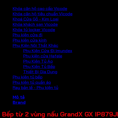
Khóa căn hộ cao cấp Vicode
Khóa căn hộ tiêu chuẩn Vicode
Khoá Cửa Gỗ - Kim Loại
Khóa khách sạn Vicode
Khóa tủ locker Vicode
Phụ kiện cửa đi
Phụ kiện cửa kính
Phụ Kiện Nội Thất Khác
Phụ Kiện Cửa Đi Imundex
Phụ kiện cửa Hafele
Phụ Kiện Tủ Áo
Phụ Kiện Tủ Bếp
Thiết Bị Gia Dụng
Phụ kiện tủ bếp
Phụ kiện tủ quần áo
Ray bản lề - Phụ kiện tủ
Mô tả
Brand
Bếp từ 2 vùng nấu GrandX GX IP879JP