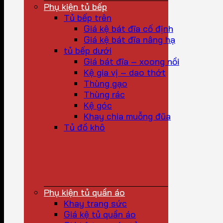
Phụ kiện tủ bếp
Tủ bếp trên
Giá kệ bát đĩa cố định
Giá kệ bát đĩa nâng hạ
tủ bếp dưới
Giá bát đĩa – xoong nồi
Kệ gia vị – dao thớt
Thùng gạo
Thùng rác
Kệ góc
Khay chia muỗng đũa
Tủ đồ khô
Phụ kiện tủ quần áo
Khay trang sức
Giá kệ tủ quần áo