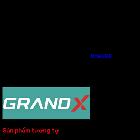
Tư vấn chuyên nghiệp
: Đội ngũ nhân viên am hiểu
sản phẩm sẽ tư vấn tận tình, giúp bạn lựa chọn được
thiết bị phù hợp nhất với nhu cầu và không gian bếp
của gia đình.
Hỗ trợ sau bán hàng chu đáo
: Chúng tôi luôn sẵn
sàng hỗ trợ bạn trong quá trình lắp đặt, sử dụng và
bảo trì sản phẩm.
Đừng bỏ lỡ cơ hội nâng cấp căn bếp của bạn với các phụ
kiện và thiết bị gia dụng thông minh từ
GRANDX
. Liên hệ
ngay
Hotline 0931.234.729
được tư vấn và đặt
hàng sản phẩm với mức giá ưu đãi ngay hôm nay!
----------
Sản phẩm tương tự