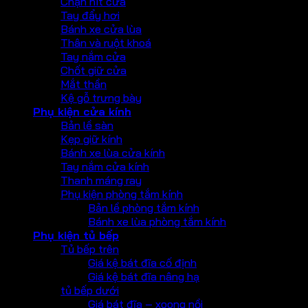
Chặn hít cửa
Tay đẩy hơi
Bánh xe cửa lùa
Thân và ruột khoá
Tay nắm cửa
Chốt giữ cửa
Mắt thần
Kệ gỗ trưng bày
Phụ kiện cửa kính
Bản lề sàn
Kẹp giữ kính
Bánh xe lùa cửa kính
Tay nắm cửa kính
Thanh máng ray
Phụ kiện phòng tắm kính
Bản lề phòng tắm kính
Bánh xe lùa phòng tắm kính
Phụ kiện tủ bếp
Tủ bếp trên
Giá kệ bát đĩa cố định
Giá kệ bát đĩa nâng hạ
tủ bếp dưới
Giá bát đĩa – xoong nồi