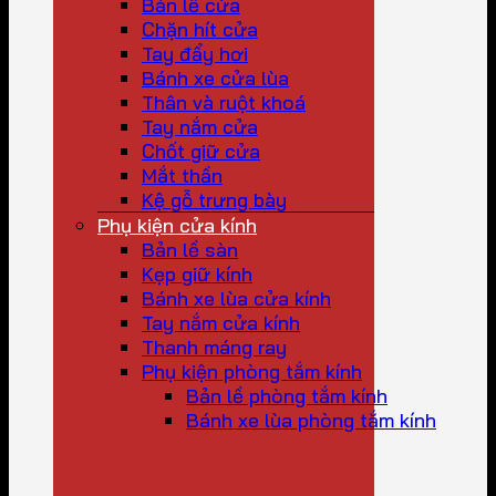
Bản lề cửa
Chặn hít cửa
Tay đẩy hơi
Bánh xe cửa lùa
Thân và ruột khoá
Tay nắm cửa
Chốt giữ cửa
Mắt thần
Kệ gỗ trưng bày
Phụ kiện cửa kính
Bản lề sàn
Kẹp giữ kính
Bánh xe lùa cửa kính
Tay nắm cửa kính
Thanh máng ray
Phụ kiện phòng tắm kính
Bản lề phòng tắm kính
Bánh xe lùa phòng tắm kính