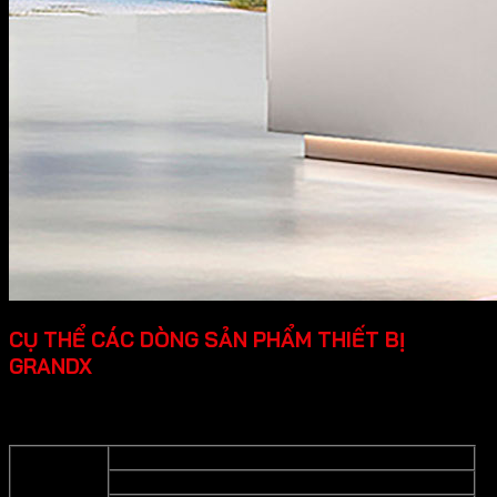
CỤ THỂ CÁC DÒNG SẢN PHẨM THIẾT BỊ
GRANDX
Grandx cung cấp các dòng sản phẩm thiết bị bếp cao cấp
cụ thể như sau:
Bếp từ
Bếp gas