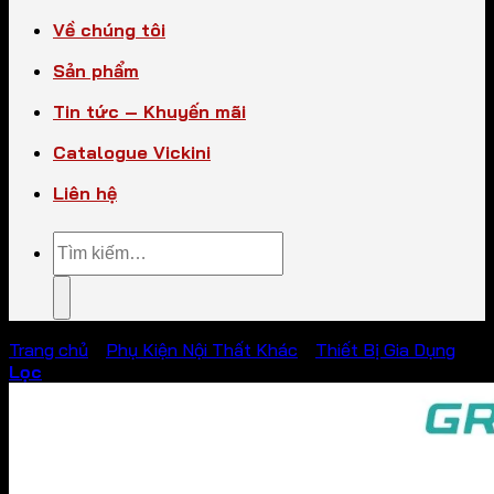
Về chúng tôi
Sản phẩm
Tin tức – Khuyến mãi
Catalogue Vickini
Liên hệ
Tìm
kiếm:
Trang chủ
/
Phụ Kiện Nội Thất Khác
/
Thiết Bị Gia Dụng
Lọc