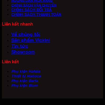
HƯỚNG DẪN MUA HÀNG
CHÍNH SÁCH VẬN CHUYỂN
CHÍNH SÁCH ĐỔI TRẢ
CHÍNH SÁCH THANH TOÁN
Liên kết nhanh
Về chúng tôi
Sản phẩm Vickini
Tin tức
Showroom
Liên kết
Phụ kiện Hafele
Thiết bị Malloca
Phụ kiện Garis
Phụ kiện Blum
Copyright 2026 ©
PHU KIEN VICKINI