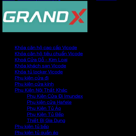
PHỤ KIỆN VICKINI
Khóa căn hộ cao cấp Vicode
Khóa căn hộ tiêu chuẩn Vicode
Khoá Cửa Gỗ - Kim Loại
Khóa khách sạn Vicode
Khóa tủ locker Vicode
Phụ kiện cửa đi
Phụ kiện cửa kính
Phụ Kiện Nội Thất Khác
Phụ Kiện Cửa Đi Imundex
Phụ kiện cửa Hafele
Phụ Kiện Tủ Áo
Phụ Kiện Tủ Bếp
Thiết Bị Gia Dụng
Phụ kiện tủ bếp
Phụ kiện tủ quần áo