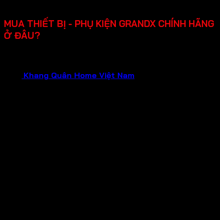
lắp đặt, dễ sửa chữa khi cần.
MUA THIẾT BỊ - PHỤ KIỆN GRANDX CHÍNH HÃNG
Ở ĐÂU?
Bạn đang cần tìm mua thiết bị gia dụng GRANDX chính
hãng, chất lượng đảm bảo và dịch vụ tận tâm?Hãy liên hệ
ngay
Khang Quân Home Việt Nam
.
Chúng tôi tự hào là
Đại Lý Chính Hãng của GRANDX , hứa hẹn mang đến cho
bạn:
Sản phẩm chính hãng 100%
: Mua sắm tại đại lý
chính hãng, bạn hoàn toàn yên tâm về nguồn gốc và
chất lượng của từng sản phẩm GRANDX. Nói không
với hàng giả, hàng nhái, hàng kém chất lượng!
Bảo hành chính hãng
: Tận hưởng chính sách bảo
hành uy tín từ nhà sản xuất, đảm bảo quyền lợi tối đa
cho khách hàng trong suốt quá trình sử dụng.
Giá cả tốt nhất
: Chúng tôi cam kết mang đến mức
giá tốt nhất cùng nhiều chương trình khuyến mãi hấp
dẫn dành riêng cho khách hàng mua tại đại lý chính
hãng.