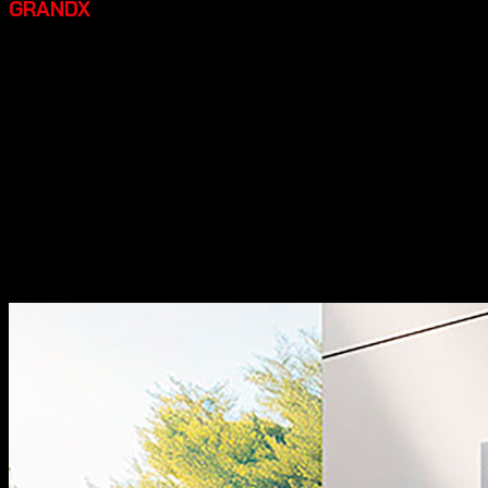
GRANDX
Grandx là một thương hiệu thiết bị bếp cao cấp đáng đầu
tư, một số điểm nổi bật:
Xuất xứ:
Tự hào mang đến các
dòng sản phẩm phụ kiện tủ bếp và phụ kiện nội thất với
thiết kế đậm chất Italia, kết hợp giữa sự thanh lịch truyền
thống và nét hiện đại đầy cảm hứng.
Chất lượng:
Sản
phẩm của chúng tôi đạt độ hoàn thiện cao, sắc nét từng
chi tiết và thể hiện sự đẳng cấp khác biệt.
Đa dạng sản
phẩm:
Dòng thiết bị nhà bếp bao gồm các sản phẩm máy
rửa bát, bếp từ, hút mùi, lò vi sóng… sản xuất theo tiêu
chuẩn công nghệ hàng đầu thế giới.
Thiết kế đẹp:
Các sản
phẩm có thiết kế hiện đại, sang trọng, góp phần tăng tính
thẩm mỹ cho không gian bếp.