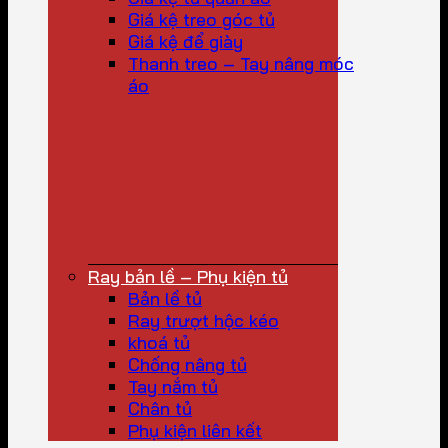
Giá kệ treo góc tủ
Giá kệ để giày
Thanh treo – Tay nâng móc
áo
Ray bản lề – Phụ kiện tủ
Bản lề tủ
Ray trượt hộc kéo
khoá tủ
Chống nâng tủ
Tay nắm tủ
Chân tủ
Phụ kiện liên kết