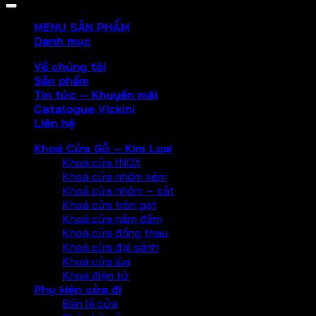
MENU SẢN PHẨM
Danh mục
Về chúng tôi
Sản phẩm
Tin tức – Khuyến mãi
Catalogue Vickini
Liên hệ
Khoá Cửa Gỗ – Kim Loại
Khoá cửa INOX
Khoá cửa nhôm kẽm
Khoả cửa nhôm – sắt
Khoá cửa tròn gạt
Khoá cửa nắm đấm
Khoá cửa đồng thau
Khoá cửa đại sảnh
Khoá cửa lùa
Khoá điện tử
Phụ kiện cửa đi
Bản lề cửa