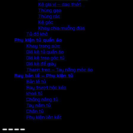
Kệ gia vị – dao thớt
Thùng gạo
Thùng rác
Kệ góc
Khay chia muỗng đũa
Tủ đồ khô
Phụ kiện tủ quần áo
Khay trang sức
Giá kệ tủ quần áo
Giá kệ treo góc tủ
Giá kệ để giày
Thanh treo – Tay nâng móc áo
Ray bản lề – Phụ kiện tủ
Bản lề tủ
Ray trượt hộc kéo
khoá tủ
Chống nâng tủ
Tay nắm tủ
Chân tủ
Phụ kiện liên kết