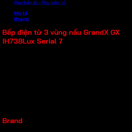
Ray bản lề - Phụ kiện tủ
Mô tả
Brand
Bếp điện từ 3 vùng nấu GrandX GX
IH738Lux Serial 7
* Công suất lò trái: 2300W * Booster 3000W
* Công suất lò giữa: 1300W * Booster 1600W
* Công suất lò phải: 2200W/1000W
* Bảng điều khiển: Cảm ứng trượt Slider, 15 mức công suất
* Công nghệ biến tần Bridge INVERTER thông minh vượt
trội đun nấu và giữ nhiệt liên tục ở mức thấp nhất không
tắt mở
* Kích thước sản phẩm: 780R x 460S x 60C mm
* Kích thước khoét đá: 750R x 420S mm
* Made in Malaysia
Brand