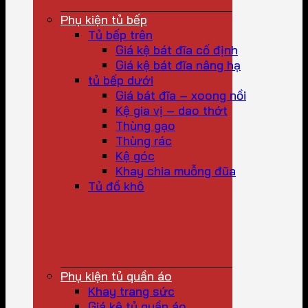
Phụ kiện tủ bếp
Tủ bếp trên
Giá kệ bát đĩa cố định
Giá kệ bát đĩa nâng hạ
tủ bếp dưới
Giá bát đĩa – xoong nồi
Kệ gia vị – dao thớt
Thùng gạo
Thùng rác
Kệ góc
Khay chia muỗng đũa
Tủ đồ khô
Phụ kiện tủ quần áo
Khay trang sức
Giá kệ tủ quần áo