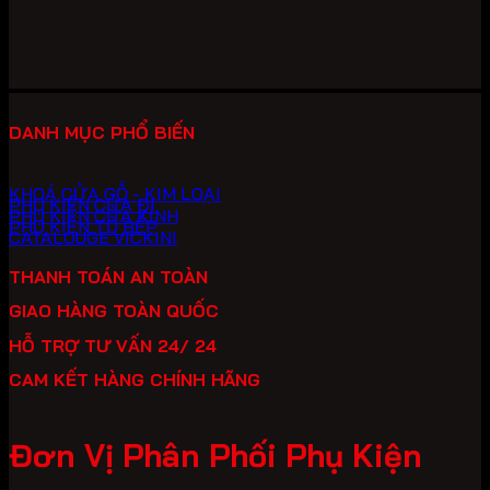
11,480,000 ₫.
là:
8,036,000 ₫.
DANH MỤC PHỔ BIẾN
KHOÁ CỬA GỖ - KIM LOẠI
PHỤ KIỆN CỬA ĐI
PHỤ KIỆN CỬA KÍNH
PHỤ KIỆN TỦ BẾP
CATALOUGE VICKINI
THANH TOÁN AN TOÀN
GIAO HÀNG TOÀN QUỐC
HỖ TRỢ TƯ VẤN 24/ 24
CAM KẾT HÀNG CHÍNH HÃNG
Đơn Vị Phân Phối Phụ Kiện