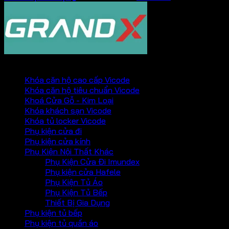
PHỤ KIỆN VICKINI
Khóa căn hộ cao cấp Vicode
Khóa căn hộ tiêu chuẩn Vicode
Khoá Cửa Gỗ - Kim Loại
Khóa khách sạn Vicode
Khóa tủ locker Vicode
Phụ kiện cửa đi
Phụ kiện cửa kính
Phụ Kiện Nội Thất Khác
Phụ Kiện Cửa Đi Imundex
Phụ kiện cửa Hafele
Phụ Kiện Tủ Áo
Phụ Kiện Tủ Bếp
Thiết Bị Gia Dụng
Phụ kiện tủ bếp
Phụ kiện tủ quần áo