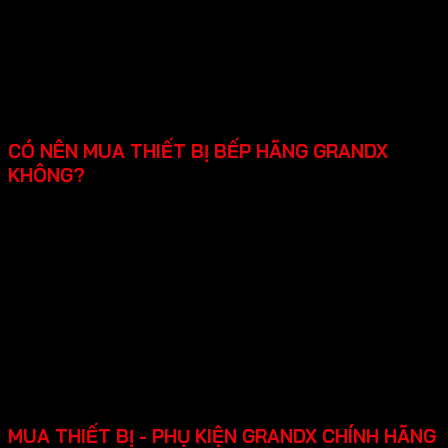
Đa dạng kiểu dáng thiết bị bếp cao cấp: Cung cấp
nhiều lựa chọn về kiểu dáng, màu sắc phù hợp với mọi
phong cách bếp.
Chú trọng đến từng chi tiết sản phẩm: Đường nét
được hoàn thiện tỉ mỉ, mang lại vẻ đẹp sang trọng
đẳng cấp.
CÓ NÊN MUA THIẾT BỊ BẾP HÃNG GRANDX
KHÔNG?
Qua những thông tin trên thiết bị bếp cao cấp Grandx
rất nên mua với chất lượng ổn định linh kiện cao cấp
từ Châu Âu.
Thiết kế hiện đại: đẹp mắt, tinh tế phù hợp với nhiều
không gian bếp từ nhỏ gọn đến cao cấp.
Tính năng an toàn đầy đủ: khóa trẻ em, tự động ngắt
khi quá nhiệt, mang lại sự tiện lợi và an tâm khi sử
dụng.
Chính sách bảo hành rõ ràng lên đến 2-3 năm, hỗ trợ
lắp đặt, dễ sửa chữa khi cần.
MUA THIẾT BỊ - PHỤ KIỆN GRANDX CHÍNH HÃNG