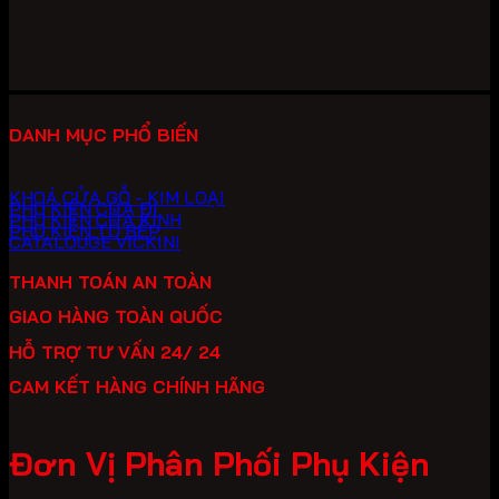
10,880,000 ₫.
là:
7,616,000 ₫.
DANH MỤC PHỔ BIẾN
KHOÁ CỬA GỖ - KIM LOẠI
PHỤ KIỆN CỬA ĐI
PHỤ KIỆN CỬA KÍNH
PHỤ KIỆN TỦ BẾP
CATALOUGE VICKINI
THANH TOÁN AN TOÀN
GIAO HÀNG TOÀN QUỐC
HỖ TRỢ TƯ VẤN 24/ 24
CAM KẾT HÀNG CHÍNH HÃNG
Đơn Vị Phân Phối Phụ Kiện