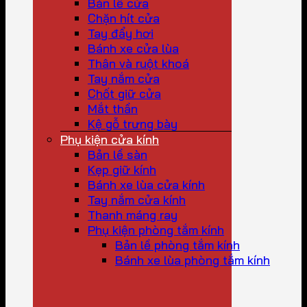
Bản lề cửa
Chặn hít cửa
Tay đẩy hơi
Bánh xe cửa lùa
Thân và ruột khoá
Tay nắm cửa
Chốt giữ cửa
Mắt thần
Kệ gỗ trưng bày
Phụ kiện cửa kính
Bản lề sàn
Kẹp giữ kính
Bánh xe lùa cửa kính
Tay nắm cửa kính
Thanh máng ray
Phụ kiện phòng tắm kính
Bản lề phòng tắm kính
Bánh xe lùa phòng tắm kính