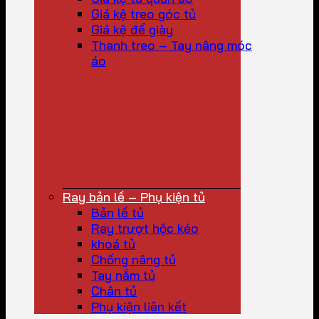
Giá kệ treo góc tủ
Giá kệ để giày
Thanh treo – Tay nâng móc
áo
Ray bản lề – Phụ kiện tủ
Bản lề tủ
Ray trượt hộc kéo
khoá tủ
Chống nâng tủ
Tay nắm tủ
Chân tủ
Phụ kiện liên kết