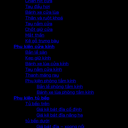
Chặn hít cửa
Tay đẩy hơi
Bánh xe cửa lùa
Thân và ruột khoá
Tay nắm cửa
Chốt giữ cửa
Mắt thần
Kệ gỗ trưng bày
Phụ kiện cửa kính
Bản lề sàn
Kẹp giữ kính
Bánh xe lùa cửa kính
Tay nắm cửa kính
Thanh máng ray
Phụ kiện phòng tắm kính
Bản lề phòng tắm kính
Bánh xe lùa phòng tắm kính
Phụ kiện tủ bếp
Tủ bếp trên
Giá kệ bát đĩa cố định
Giá kệ bát đĩa nâng hạ
tủ bếp dưới
Giá bát đĩa – xoong nồi