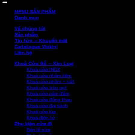
MENU SẢN PHẨM
Danh mục
Về chúng tôi
Sản phẩm
Tin tức – Khuyến mãi
Catalogue Vickini
Liên hệ
Khoá Cửa Gỗ – Kim Loại
Khoá cửa INOX
Khoá cửa nhôm kẽm
Khoả cửa nhôm – sắt
Khoá cửa tròn gạt
Khoá cửa nắm đấm
Khoá cửa đồng thau
Khoá cửa đại sảnh
Khoá cửa lùa
Khoá điện tử
Phụ kiện cửa đi
Bản lề cửa