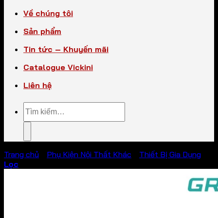
Về chúng tôi
Sản phẩm
Tin tức – Khuyến mãi
Catalogue Vickini
Liên hệ
Tìm
kiếm:
Trang chủ
/
Phụ Kiện Nội Thất Khác
/
Thiết Bị Gia Dụng
Lọc