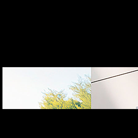
tư, một số điểm nổi bật:
Xuất xứ:
Tự hào mang đến các
dòng sản phẩm phụ kiện tủ bếp và phụ kiện nội thất với
thiết kế đậm chất Italia, kết hợp giữa sự thanh lịch truyền
thống và nét hiện đại đầy cảm hứng.
Chất lượng:
Sản
phẩm của chúng tôi đạt độ hoàn thiện cao, sắc nét từng
chi tiết và thể hiện sự đẳng cấp khác biệt.
Đa dạng sản
phẩm:
Dòng thiết bị nhà bếp bao gồm các sản phẩm máy
rửa bát, bếp từ, hút mùi, lò vi sóng… sản xuất theo tiêu
chuẩn công nghệ hàng đầu thế giới.
Thiết kế đẹp:
Các sản
phẩm có thiết kế hiện đại, sang trọng, góp phần tăng tính
thẩm mỹ cho không gian bếp.