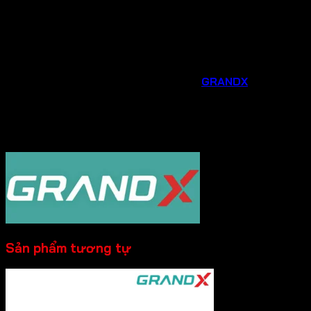
của gia đình.
Hỗ trợ sau bán hàng chu đáo
: Chúng tôi luôn sẵn
sàng hỗ trợ bạn trong quá trình lắp đặt, sử dụng và
bảo trì sản phẩm.
Đừng bỏ lỡ cơ hội nâng cấp căn bếp của bạn với các phụ
kiện và thiết bị gia dụng thông minh từ
GRANDX
. Liên hệ
ngay
Hotline 0931.234.729
được tư vấn và đặt
hàng sản phẩm với mức giá ưu đãi ngay hôm nay!
----------
Sản phẩm tương tự