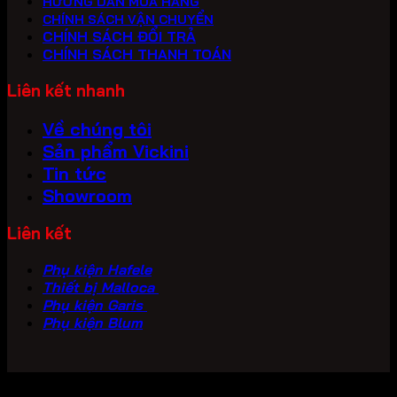
HƯỚNG DẪN MUA HÀNG
CHÍNH SÁCH VẬN CHUYỂN
CHÍNH SÁCH ĐỔI TRẢ
CHÍNH SÁCH THANH TOÁN
Liên kết nhanh
Về chúng tôi
Sản phẩm Vickini
Tin tức
Showroom
Liên kết
Phụ kiện Hafele
Thiết bị Malloca
Phụ kiện Garis
Phụ kiện Blum
Copyright 2026 ©
PHU KIEN VICKINI