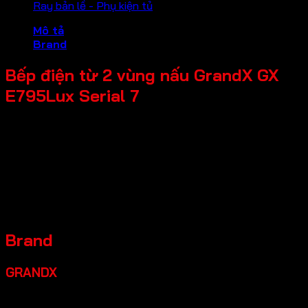
Ray bản lề - Phụ kiện tủ
Mô tả
Brand
Bếp điện từ 2 vùng nấu GrandX GX
E795Lux Serial 7
* Công suất lò trái: 2300W – Booster 3000W
* Công suất lò phải: 2200W/1000W
* Công nghệ biến tần Half Bridge Smart INVERTER thông
minh
* Kích thước sản phẩm: 760R x 450S x 60C mm
* Kích thước khoét đá: 685R x 385S mm
* Made in Malaysia
Brand
GRANDX
Grandx là một thương hiệu thiết bị bếp cao cấp đáng đầu