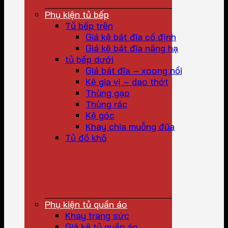
Phụ kiện tủ bếp
Tủ bếp trên
Giá kệ bát đĩa cố định
Giá kệ bát đĩa nâng hạ
tủ bếp dưới
Giá bát đĩa – xoong nồi
Kệ gia vị – dao thớt
Thùng gạo
Thùng rác
Kệ góc
Khay chia muỗng đũa
Tủ đồ khô
Phụ kiện tủ quần áo
Khay trang sức
Giá kệ tủ quần áo