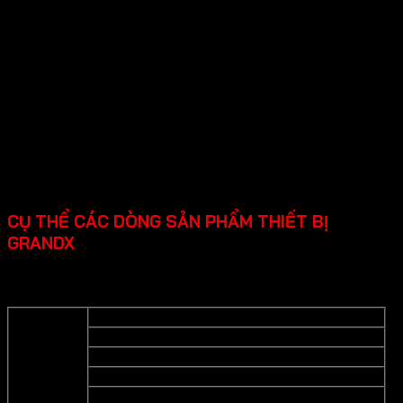
CỤ THỂ CÁC DÒNG SẢN PHẨM THIẾT BỊ
GRANDX
Grandx cung cấp các dòng sản phẩm thiết bị bếp cao cấp
cụ thể như sau:
Bếp từ
Bếp gas
Lò nướng
Thiết bị bếp
Lò vi sống
Máy hút mùi- Hút mùi đảo- Hút mùi áp tường