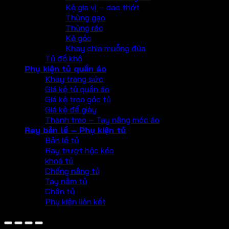
Kệ gia vị – dao thớt
Thùng gạo
Thùng rác
Kệ góc
Khay chia muỗng đũa
Tủ đồ khô
Phụ kiện tủ quần áo
Khay trang sức
Giá kệ tủ quần áo
Giá kệ treo góc tủ
Giá kệ để giày
Thanh treo – Tay nâng móc áo
Ray bản lề – Phụ kiện tủ
Bản lề tủ
Ray trượt hộc kéo
khoá tủ
Chống nâng tủ
Tay nắm tủ
Chân tủ
Phụ kiện liên kết