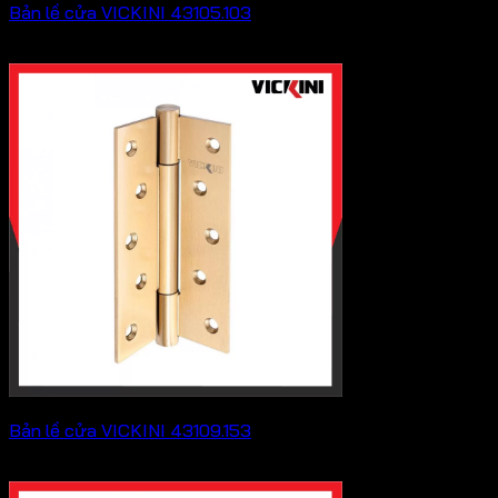
Bản lề cửa VICKINI 43105.103
Khoảng
50,600
₫
–
69,300
₫
giá:
từ
50,600 ₫
đến
69,300 ₫
Bản lề cửa VICKINI 43109.153
Khoảng
279,400
₫
–
391,600
₫
giá: