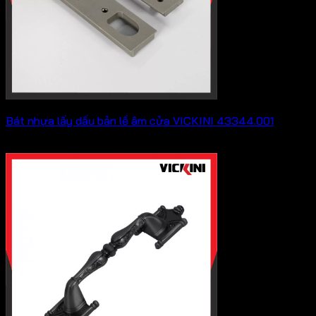
Bát nhựa lấy dấu bản lề âm cửa VICKINI 43344.001
182,600
₫