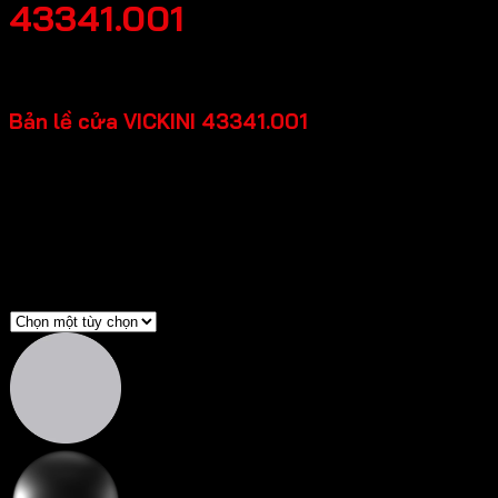
43341.001
402,600
₫
Bản lề cửa VICKINI 43341.001
Chất liệu: Hợp kim nhôm
Loại cửa: Cửa kim loại, Cửa gỗ
Độ dày cửa: =>45mm
Tải trọng: 40kg
Màu sắc
Bạc sơn