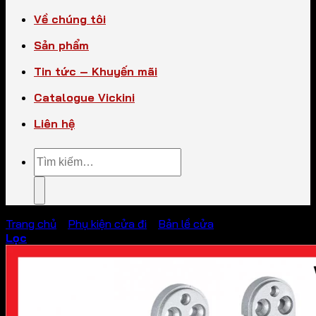
Về chúng tôi
Sản phẩm
Tin tức – Khuyến mãi
Catalogue Vickini
Liên hệ
Tìm
kiếm:
Trang chủ
/
Phụ kiện cửa đi
/
Bản lề cửa
Lọc