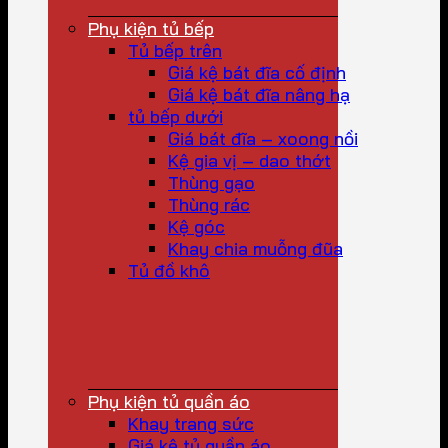
Phụ kiện tủ bếp
Tủ bếp trên
Giá kệ bát đĩa cố định
Giá kệ bát đĩa nâng hạ
tủ bếp dưới
Giá bát đĩa – xoong nồi
Kệ gia vị – dao thớt
Thùng gạo
Thùng rác
Kệ góc
Khay chia muỗng đũa
Tủ đồ khô
Phụ kiện tủ quần áo
Khay trang sức
Giá kệ tủ quần áo