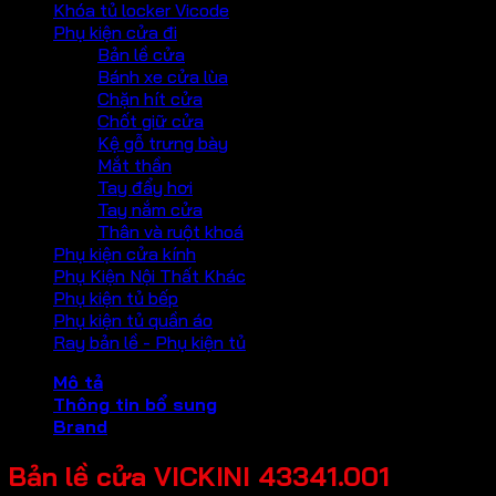
Khóa tủ locker Vicode
Phụ kiện cửa đi
Bản lề cửa
Bánh xe cửa lùa
Chặn hít cửa
Chốt giữ cửa
Kệ gỗ trưng bày
Mắt thần
Tay đẩy hơi
Tay nắm cửa
Thân và ruột khoá
Phụ kiện cửa kính
Phụ Kiện Nội Thất Khác
Phụ kiện tủ bếp
Phụ kiện tủ quần áo
Ray bản lề - Phụ kiện tủ
Mô tả
Thông tin bổ sung
Brand
Bản lề cửa VICKINI 43341.001