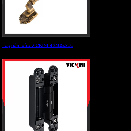
Tay nắm cửa VICKINI 42405.200
41,800
₫