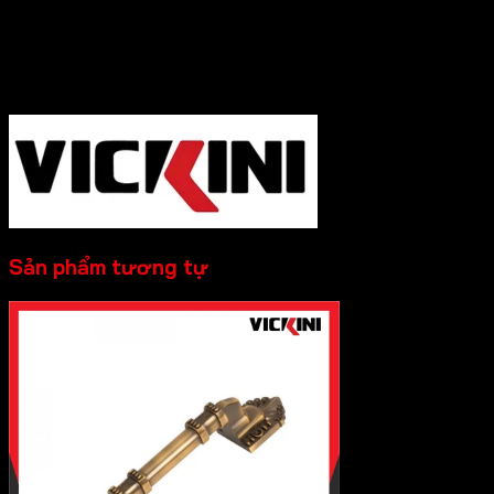
Hotline :0931.234.729
để được báo giá tốt
nhất và hỗ trợ nhanh nhất nhé!
-----------
Sản phẩm tương tự