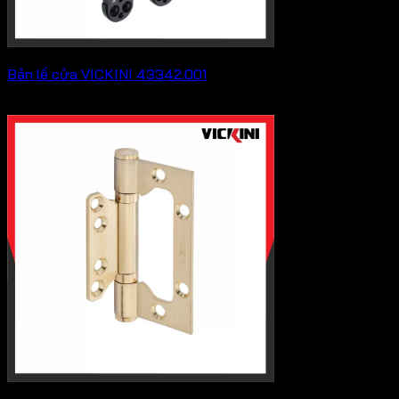
Bản lề cửa VICKINI 43342.001
3,344,000
₫