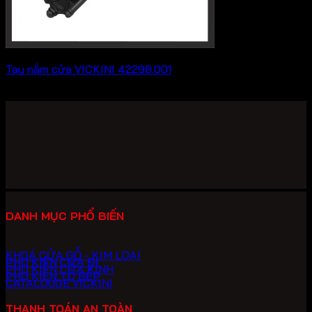
Tay nắm cửa VICKINI 42298.001
35,200
₫
DANH MỤC PHỔ BIẾN
KHOÁ CỬA GỖ - KIM LOẠI
PHỤ KIỆN CỬA ĐI
PHỤ KIỆN CỬA KÍNH
PHỤ KIỆN TỦ BẾP
CATALOUGE VICKINI
THANH TOÁN AN TOÀN