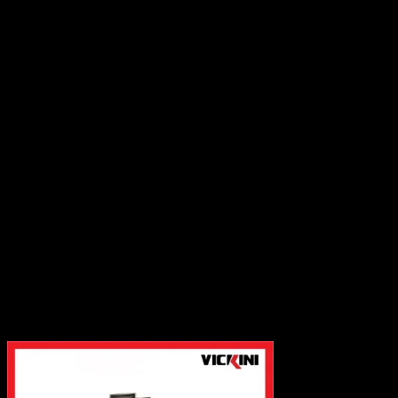
Tay nắm cửa kính
Kẹp kính cố định
Thanh ray máng
-Phụ kiện tủ
Giá kệ tủ bếp
Giá kệ tủ áo
Tủ gia dụng
Bản lề tủ
Thanh ray trượt
Khóa tủ
Tay nâng tủ
Tay tủ
Chân tủ
Phụ kiện liên kết