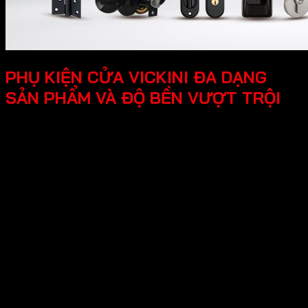
PHỤ KIỆN CỬA VICKINI ĐA DẠNG
SẢN PHẨM VÀ ĐỘ BỀN VƯỢT TRỘI
Thương hiệu Vickini đa dạng nhiều sản phẩm
sau:
-Phụ kiện cửa gỗ - kim loại
Khóa cửa điện tử
Khóa cửa đại sảnh
Khóa cửa đồng thau
Khóa cửa kẽm
Khóa cửa inox
Khóa cửa nhôm – kẽm
Khóa cửa nhôm – sắc
Khóa cửa nắm đấm
Khóa cửa tròn gạt