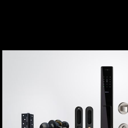
kết.
Tỉ mỉ, kiên trì tìm kiếm và phát triển mang
đến những sản phẩm tiên tiến, đáp ứng nhu
cầu ngày càng đa dạng.
Trách nhiệm đặt lợi ích và trải nghiệm của
khách hàng làm trung tâm trong mọi hoạt
động kinh doanh.