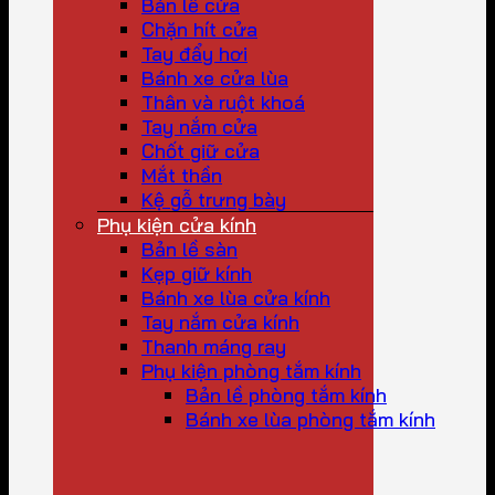
Bản lề cửa
Chặn hít cửa
Tay đẩy hơi
Bánh xe cửa lùa
Thân và ruột khoá
Tay nắm cửa
Chốt giữ cửa
Mắt thần
Kệ gỗ trưng bày
Phụ kiện cửa kính
Bản lề sàn
Kẹp giữ kính
Bánh xe lùa cửa kính
Tay nắm cửa kính
Thanh máng ray
Phụ kiện phòng tắm kính
Bản lề phòng tắm kính
Bánh xe lùa phòng tắm kính