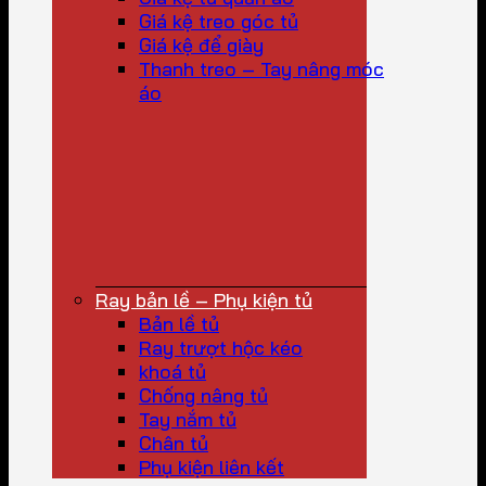
Giá kệ treo góc tủ
Giá kệ để giày
Thanh treo – Tay nâng móc
áo
Ray bản lề – Phụ kiện tủ
Bản lề tủ
Ray trượt hộc kéo
khoá tủ
Chống nâng tủ
Tay nắm tủ
Chân tủ
Phụ kiện liên kết