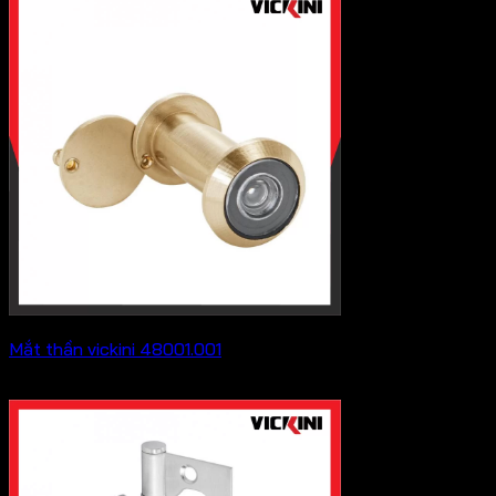
từ
279,400 ₫
đến
391,600 ₫
Mắt thần vickini 48001.001
Khoảng
40,700
₫
–
41,800
₫
giá:
từ
40,700 ₫
đến