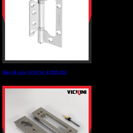
41,800 ₫
Bản lề cửa VICKINI 43105.102
Khoảng
29,700
₫
–
34,100
₫
giá:
từ
29,700 ₫
đến
34,100 ₫